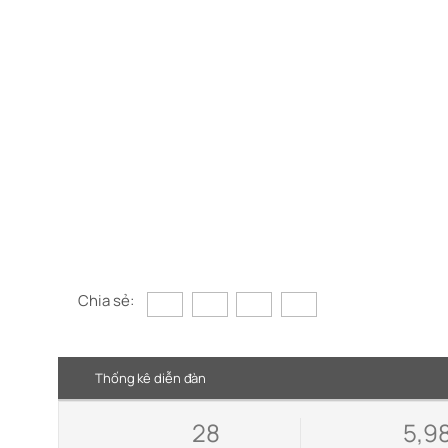
Chia sẻ:
Thống kê diễn đàn
28
5,9