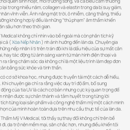
thói quen sinh hoạt, môi trường sống, và cả biểu cảm thường
p lại trong nhiều năm, collagen và elastin trong da bị suy giảm,
hăn vĩnh viễn. Ánh nắng mặt trời, ô nhiễm, căng thẳng, thiếu
ưỡng không hợp lý đều là những “thủ phạm” âm thầm khiến
ăn sâu hơn theo thời gian.
V Medical không chỉ nhìn vào bề ngoài mà còn phân tích kỹ
ại cả (
Xóa Nếp Nhăn
) nh ảnh hưởng đến làn da. Chuyên gia
những nếp nhăn li ti trên trán đôi khi là dấu hiệu của sự mất cân
ài, hay tác động từ ánh sáng xanh từ màn hình điện thoại và
ận ra rằng chăm sóc da không chỉ là một liệu trình làm đẹp đơn
cân bằng sức khỏe và tinh thần.
ều có cơ sở khoa học, nhưng được truyền tải một cách dễ hiểu,
 Khi chuyên gia chỉ ra rằng việc duy trì độ ẩm, bổ sung
c động của tia UV là cách cơ bản nhưng cực kỳ quan trọng để
ảm nhận được sự chân thành và tâm huyết trong từng lời
 tích từng loại sản phẩm và công nghệ thẩm mỹ một cách minh
chọn của mình hoàn toàn dựa trên nhu cầu thực tế của làn da.
n Thẩm Mỹ V Medical, tôi thấy sự thay đổi không chỉ trên bề
đi, da trở nên mềm mại, săn chắc hơn, nhưng điều khiến tôi