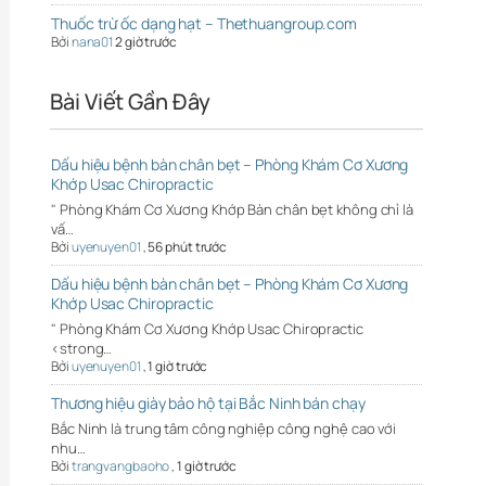
Thuốc trừ ốc dạng hạt – Thethuangroup.com
Bởi
nana01
2 giờ trước
Bài Viết Gần Đây
Dấu hiệu bệnh bàn chân bẹt – Phòng Khám Cơ Xương
Khớp Usac Chiropractic
" Phòng Khám Cơ Xương Khớp Bàn chân bẹt không chỉ là
vấ…
Bởi
uyenuyen01
,
56 phút trước
Dấu hiệu bệnh bàn chân bẹt – Phòng Khám Cơ Xương
Khớp Usac Chiropractic
" Phòng Khám Cơ Xương Khớp Usac Chiropractic
<strong…
Bởi
uyenuyen01
,
1 giờ trước
Thương hiệu giày bảo hộ tại Bắc Ninh bán chạy
Bắc Ninh là trung tâm công nghiệp công nghệ cao với
nhu…
Bởi
trangvangbaoho
,
1 giờ trước