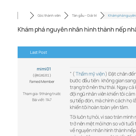
Góc thành viên
Tán gẫu – Giải trí
Khám phá nguyên
Khám phá nguyên nhân hình thành nếp nhă
Last Post
mimi01
” (
Thẩm mỹ viện
) Đặt chân đến
(@mimi01)
bước đầu tiên: không gian sang
Famed Member
trạng trở nên thư thái. Ngay cả
đội ngũ nhân viên khiến tôi cảm
Tham gia: 9 tháng trước
Bài viết: 1147
sự tiếp đón, mà chính cách họ lắ
khiến tôi hoàn toàn yên tâm.
Tôi luôn tự hỏi, vì sao trán mì
trở nên mệt mỏi hơn so với tuổi 
về nguyên nhân hình thành nếp n