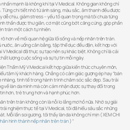
nhấn mạnh là không khí tại V Medical. Không gian không chỉ
. Từng chi tiết nhỏ từ ánh sáng, màu sắc, âm thanh đều được
 dễ chịu, giảm stress – yếu tố quan trọng mà tôi chưa từng
 tinh thần được thư giãn, cơ mặt cũng bớt căng cứng, góp phần
ên trán một cách tự nhiên.
u rõ hơn về mối quan hệ giữa lối sống và nếp nhăn trên trán.
đủ nước, ăn uống cân bằng, tập thể dục đều đặn, kết hợp với
 V Medical đã thực sự tạo nên sự khác biệt. Không chỉ là cải
hất lượng cuộc sống và sự tự tin mỗi ngày.
Viện Thẩm Mỹ V Medical kết hợp giữa kiến thức chuyên môn,
hiểu tâm lý khách hàng. Chẳng có cảm giác gượng ép hay “bán
ẹ nhàng, tinh tế trong hành trình chăm sóc sắc đẹp. Sau trải
òng về làn da mình mà còn cảm nhận được sự thay đổi trong
 tin hơn, trẻ trung hơn và hạnh phúc hơn.
 trên trán không còn là nỗi lo lắng mơ hồ nữa. Nhờ sự giải
 trải nghiệm thực tế tại V Medical, tôi đã hiểu sâu sắc những
t. Mỗi lần soi gương, tôi thấy làn da không chỉ mịn ( XEM CHI
hân hình thành nếp nhăn trên trán
) “