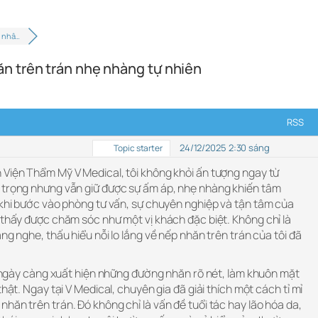
 nhâ…
n trên trán nhẹ nhàng tự nhiên
RSS
24/12/2025 2:30 sáng
Topic starter
 Viện Thẩm Mỹ V Medical, tôi không khỏi ấn tượng ngay từ
 trọng nhưng vẫn giữ được sự ấm áp, nhẹ nhàng khiến tâm
 khi bước vào phòng tư vấn, sự chuyên nghiệp và tận tâm của
 thấy được chăm sóc như một vị khách đặc biệt. Không chỉ là
ng nghe, thấu hiểu nỗi lo lắng về nếp nhăn trên trán của tôi đã
nh ngày càng xuất hiện những đường nhăn rõ nét, làm khuôn mặt
thật. Ngay tại V Medical, chuyên gia đã giải thích một cách tỉ mỉ
hăn trên trán. Đó không chỉ là vấn đề tuổi tác hay lão hóa da,