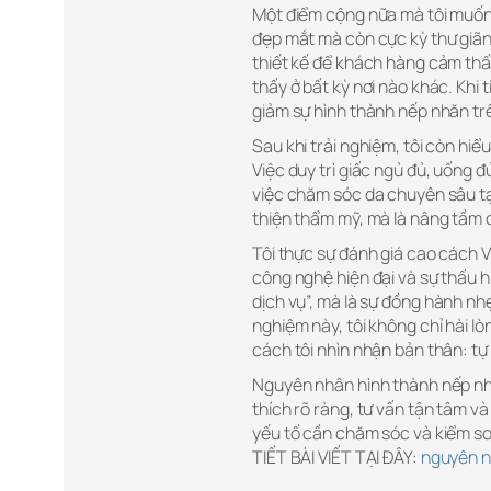
Một điểm cộng nữa mà tôi muốn 
đẹp mắt mà còn cực kỳ thư giãn
thiết kế để khách hàng cảm thấy
thấy ở bất kỳ nơi nào khác. Khi
giảm sự hình thành nếp nhăn tr
Sau khi trải nghiệm, tôi còn hiể
Việc duy trì giấc ngủ đủ, uống 
việc chăm sóc da chuyên sâu tại
thiện thẩm mỹ, mà là nâng tầm c
Tôi thực sự đánh giá cao cách 
công nghệ hiện đại và sự thấu 
dịch vụ”, mà là sự đồng hành nh
nghiệm này, tôi không chỉ hài l
cách tôi nhìn nhận bản thân: tự
Nguyên nhân hình thành nếp nhăn
thích rõ ràng, tư vấn tận tâm và
yếu tố cần chăm sóc và kiểm soá
TIẾT BÀI VIẾT TẠI ĐÂY:
nguyên n