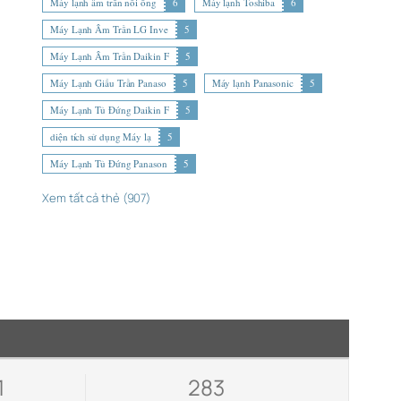
Máy lạnh âm trần nối ống
6
Máy lạnh Toshiba
6
Máy Lạnh Âm Trần LG Inve
5
Máy Lạnh Âm Trần Daikin F
5
Máy Lạnh Giấu Trần Panaso
5
Máy lạnh Panasonic
5
Máy Lạnh Tủ Đứng Daikin F
5
diện tích sử dụng Máy lạ
5
Máy Lạnh Tủ Đứng Panason
5
Xem tất cả thẻ (907)
1
283