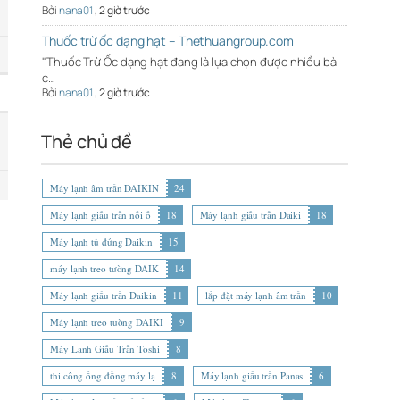
Bởi
nana01
,
2 giờ trước
Thuốc trừ ốc dạng hạt – Thethuangroup.com
"Thuốc Trừ Ốc dạng hạt đang là lựa chọn được nhiều bà
c…
Bởi
nana01
,
2 giờ trước
Thẻ chủ đề
Máy lạnh âm trần DAIKIN
24
Máy lạnh giấu trần nối ố
18
Máy lạnh giấu trần Daiki
18
Máy lạnh tủ đứng Daikin
15
máy lạnh treo tường DAIK
14
Máy lạnh giấu trần Daikin
11
lắp đặt máy lạnh âm trần
10
Máy lạnh treo tường DAIKI
9
Máy Lạnh Giấu Trần Toshi
8
thi công ống đồng máy lạ
8
Máy lạnh giấu trần Panas
6