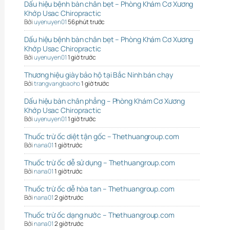
Dấu hiệu bệnh bàn chân bẹt – Phòng Khám Cơ Xương
Khớp Usac Chiropractic
Bởi
uyenuyen01
56 phút trước
Dấu hiệu bệnh bàn chân bẹt – Phòng Khám Cơ Xương
Khớp Usac Chiropractic
Bởi
uyenuyen01
1 giờ trước
Thương hiệu giày bảo hộ tại Bắc Ninh bán chạy
Bởi
trangvangbaoho
1 giờ trước
Dấu hiệu bàn chân phẳng – Phòng Khám Cơ Xương
Khớp Usac Chiropractic
Bởi
uyenuyen01
1 giờ trước
Thuốc trừ ốc diệt tận gốc – Thethuangroup.com
Bởi
nana01
1 giờ trước
Thuốc trừ ốc dễ sử dụng – Thethuangroup.com
Bởi
nana01
1 giờ trước
Thuốc trừ ốc dễ hòa tan – Thethuangroup.com
Bởi
nana01
2 giờ trước
Thuốc trừ ốc dạng nước – Thethuangroup.com
Bởi
nana01
2 giờ trước