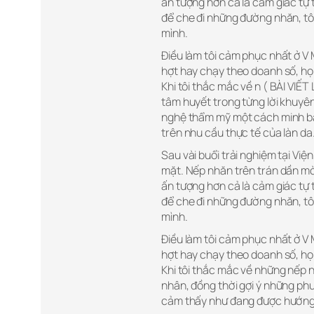
ấn tượng hơn cả là cảm giác tự t
để che đi những đường nhăn, tô
mình.
Điều làm tôi cảm phục nhất ở V 
hợt hay chạy theo doanh số, họ 
Khi tôi thắc mắc về n ( BÀI VIẾ
tâm huyết trong từng lời khuyên
nghệ thẩm mỹ một cách minh bạ
trên nhu cầu thực tế của làn da
Sau vài buổi trải nghiệm tại Việ
mặt. Nếp nhăn trên trán dần mờ 
ấn tượng hơn cả là cảm giác tự t
để che đi những đường nhăn, tô
mình.
Điều làm tôi cảm phục nhất ở V 
hợt hay chạy theo doanh số, họ 
Khi tôi thắc mắc về những nếp n
nhân, đồng thời gợi ý những ph
cảm thấy như đang được hướng d