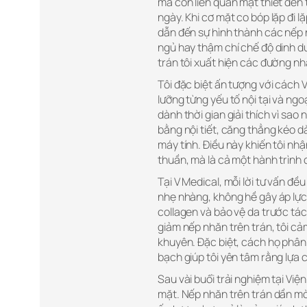
mà còn liên quan mật thiết đến 
ngày. Khi cơ mặt co bóp lặp đi lặ
dẫn đến sự hình thành các nếp n
ngủ hay thậm chí chế độ dinh d
trán tôi xuất hiện các đường nh
Tôi đặc biệt ấn tượng với cách 
lưỡng từng yếu tố nội tại và ngo
dành thời gian giải thích vì sao 
bằng nội tiết, căng thẳng kéo d
máy tính. Điều này khiến tôi nh
thuần, mà là cả một hành trình 
Tại V Medical, mỗi lời tư vấn đ
nhẹ nhàng, không hề gây áp lực.
collagen và bảo vệ da trước tá
giảm nếp nhăn trên trán, tôi c
khuyên. Đặc biệt, cách họ phân
bạch giúp tôi yên tâm rằng lựa 
Sau vài buổi trải nghiệm tại Việ
mặt. Nếp nhăn trên trán dần mờ 