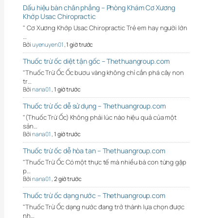
Dấu hiệu bàn chân phẳng – Phòng Khám Cơ Xương
Khớp Usac Chiropractic
" Cơ Xương Khớp Usac Chiropractic Trẻ em hay người lớn
…
Bởi
uyenuyen01
,
1 giờ trước
Thuốc trừ ốc diệt tận gốc – Thethuangroup.com
"Thuốc Trừ Ốc Ốc bươu vàng không chỉ cắn phá cây non
tr…
Bởi
nana01
,
1 giờ trước
Thuốc trừ ốc dễ sử dụng – Thethuangroup.com
"(Thuốc Trừ Ốc) Không phải lúc nào hiệu quả của một
sản…
Bởi
nana01
,
1 giờ trước
Thuốc trừ ốc dễ hòa tan – Thethuangroup.com
"Thuốc Trừ Ốc Có một thực tế mà nhiều bà con từng gặp
p…
Bởi
nana01
,
2 giờ trước
Thuốc trừ ốc dạng nước – Thethuangroup.com
"Thuốc Trừ Ốc dạng nước đang trở thành lựa chọn được
nh…