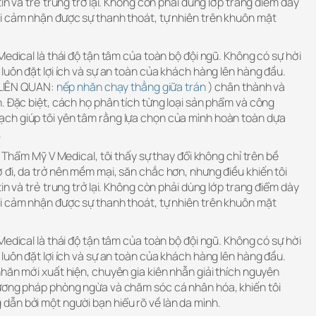
in và trẻ trung trở lại. Không còn phải dùng lớp trang điểm dày
i cảm nhận được sự thanh thoát, tự nhiên trên khuôn mặt
Medical là thái độ tận tâm của toàn bộ đội ngũ. Không có sự hời
luôn đặt lợi ích và sự an toàn của khách hàng lên hàng đầu.
T LIÊN QUAN:
nếp nhăn chạy thẳng giữa trán
) chân thành và
. Đặc biệt, cách họ phân tích từng loại sản phẩm và công
ch giúp tôi yên tâm rằng lựa chọn của mình hoàn toàn dựa
.
n Thẩm Mỹ V Medical, tôi thấy sự thay đổi không chỉ trên bề
đi, da trở nên mềm mại, săn chắc hơn, nhưng điều khiến tôi
in và trẻ trung trở lại. Không còn phải dùng lớp trang điểm dày
i cảm nhận được sự thanh thoát, tự nhiên trên khuôn mặt
Medical là thái độ tận tâm của toàn bộ đội ngũ. Không có sự hời
luôn đặt lợi ích và sự an toàn của khách hàng lên hàng đầu.
hăn mới xuất hiện, chuyên gia kiên nhẫn giải thích nguyên
ương pháp phòng ngừa và chăm sóc cá nhân hóa, khiến tôi
ẫn bởi một người bạn hiểu rõ về làn da mình.