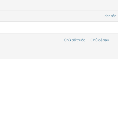
Trích dẫn
Chủ đề trước
Chủ đề sau