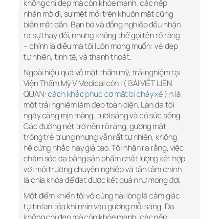
không chỉ đẹp mà còn khỏe mạnh, các nếp
nhăn mờ đi, sự mệt mỏi trên khuôn mặt cũng
biến mất dần. Bạn bè và đồng nghiệp đều nhận
ra sự thay đổi, nhưng không thể gọi tên rõ ràng
– chính là điều mà tôi luôn mong muốn: vẻ đẹp
tự nhiên, tinh tế, và thanh thoát.
Ngoài hiệu quả về mặt thẩm mỹ, trải nghiệm tại
Viện Thẩm Mỹ V Medical còn l ( BÀI VIẾT LIÊN
QUAN:
cách khắc phục cơ mặt bị chảy xệ
) n là
một trải nghiệm làm đẹp toàn diện. Làn da tôi
ngày càng mịn màng, tươi sáng và có sức sống.
Các đường nét trở nên rõ ràng, gương mặt
trông trẻ trung nhưng vẫn rất tự nhiên, không
hề cứng nhắc hay giả tạo. Tôi nhận ra rằng, việc
chăm sóc da bằng sản phẩm chất lượng kết hợp
với môi trường chuyên nghiệp và tận tâm chính
là chìa khóa để đạt được kết quả như mong đợi.
Một điểm khiến tôi vô cùng hài lòng là cảm giác
tự tin lan tỏa khi nhìn vào gương mỗi sáng. Da
không chỉ đẹp mà còn khỏe mạnh, các nếp