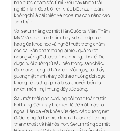
bạn được chăm sóc tỉ mỉ. Điều này khiến trải
nghiệm làm đẹp trở nên khác biệt hoàn toàn,
không chỉ là cải thiện vẻ ngoài mà còn nâng cao
tinh thần.
Với serum nâng cơ mặt Hàn Quốc tại Viện Thẩm
Mỹ V Medical, tôi đã tìm thấy sự kết hợp hoàn
hảo giữa khoa học và nghệ thuật trong chăm
sóc da. Sản phẩm mang lại hiệu quả rõ rệt
nhưng vẫn giữ được sự nhẹ nhàng, tinh tế. Da
được nuôi dưỡng từ sâu bên trong, săn chắc,
đàn hồi và rạng rỡ tự nhiên. Mỗi ngày, tôi thấy
gương mặt mình thay đổi theo hướng tích cực,
không hề gượng ép mà là sự chuyển biến tự
nhiên, mềm mại nhưng đầy sức sống.
Sau một thời gian sử dụng, tôi hoàn toàn tự tin
khi trang điểm hay thậm chí là để mặt mộc ra
ngoài. Làn da vừa khỏe vừa đẹp, các đường nét
được nâng đỡ tự nhiên khiến khuôn mặt trông
thanh thoát và hài hòa hơn. Serum nâng cơ mặt
Hàn Quốc tại V Medical không chỉ là sản phẩm