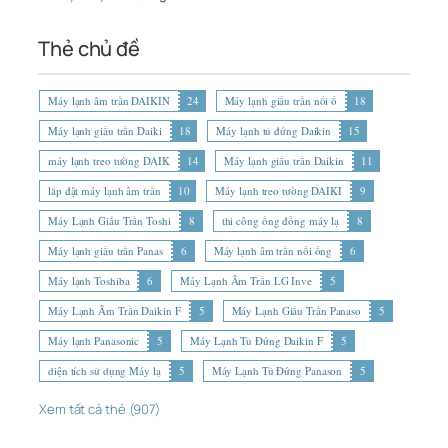
Thẻ chủ đề
Máy lạnh âm trần DAIKIN
24
Máy lạnh giấu trần nối ố
18
Máy lạnh giấu trần Daiki
18
Máy lạnh tủ đứng Daikin
15
máy lạnh treo tường DAIK
14
Máy lạnh giấu trần Daikin
11
lắp đặt máy lạnh âm trần
10
Máy lạnh treo tường DAIKI
9
Máy Lạnh Giấu Trần Toshi
8
thi công ống đồng máy lạ
8
Máy lạnh giấu trần Panas
6
Máy lạnh âm trần nối ống
6
Máy lạnh Toshiba
6
Máy Lạnh Âm Trần LG Inve
5
Máy Lạnh Âm Trần Daikin F
5
Máy Lạnh Giấu Trần Panaso
5
Máy lạnh Panasonic
5
Máy Lạnh Tủ Đứng Daikin F
5
diện tích sử dụng Máy lạ
5
Máy Lạnh Tủ Đứng Panason
5
Xem tất cả thẻ (907)