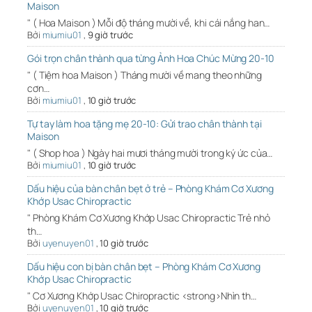
Maison
" ( Hoa Maison ) Mỗi độ tháng mười về, khi cái nắng han…
Bởi
miumiu01
,
9 giờ trước
Gói trọn chân thành qua từng Ảnh Hoa Chúc Mừng 20-10
" ( Tiệm hoa Maison ) Tháng mười về mang theo những
cơn…
Bởi
miumiu01
,
10 giờ trước
Tự tay làm hoa tặng mẹ 20-10: Gửi trao chân thành tại
Maison
" ( Shop hoa ) Ngày hai mươi tháng mười trong ký ức của…
Bởi
miumiu01
,
10 giờ trước
Dấu hiệu của bàn chân bẹt ở trẻ – Phòng Khám Cơ Xương
Khớp Usac Chiropractic
" Phòng Khám Cơ Xương Khớp Usac Chiropractic Trẻ nhỏ
th…
Bởi
uyenuyen01
,
10 giờ trước
Dấu hiệu con bị bàn chân bẹt – Phòng Khám Cơ Xương
Khớp Usac Chiropractic
" Cơ Xương Khớp Usac Chiropractic <strong>Nhìn th…
Bởi
uyenuyen01
,
10 giờ trước