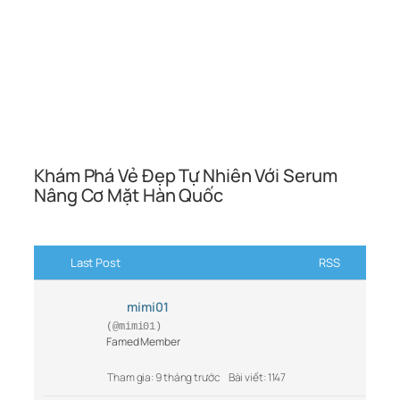
Khám Phá Vẻ Đẹp Tự Nhiên Với Serum
Nâng Cơ Mặt Hàn Quốc
Last Post
RSS
mimi01
(@mimi01)
Famed Member
Tham gia: 9 tháng trước
Bài viết: 1147