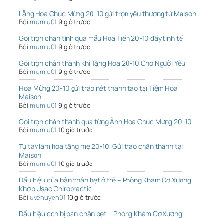
Lẵng Hoa Chúc Mừng 20-10 gửi trọn yêu thương từ Maison
Bởi
miumiu01
9 giờ trước
Gói trọn chân tình qua mẫu Hoa Tiền 20-10 đầy tinh tế
Bởi
miumiu01
9 giờ trước
Gói trọn chân thành khi Tặng Hoa 20-10 Cho Người Yêu
Bởi
miumiu01
9 giờ trước
Hoa Mừng 20-10 gửi trao nét thanh tao tại Tiệm Hoa
Maison
Bởi
miumiu01
9 giờ trước
Gói trọn chân thành qua từng Ảnh Hoa Chúc Mừng 20-10
Bởi
miumiu01
10 giờ trước
Tự tay làm hoa tặng mẹ 20-10: Gửi trao chân thành tại
Maison
Bởi
miumiu01
10 giờ trước
Dấu hiệu của bàn chân bẹt ở trẻ – Phòng Khám Cơ Xương
Khớp Usac Chiropractic
Bởi
uyenuyen01
10 giờ trước
Dấu hiệu con bị bàn chân bẹt – Phòng Khám Cơ Xương