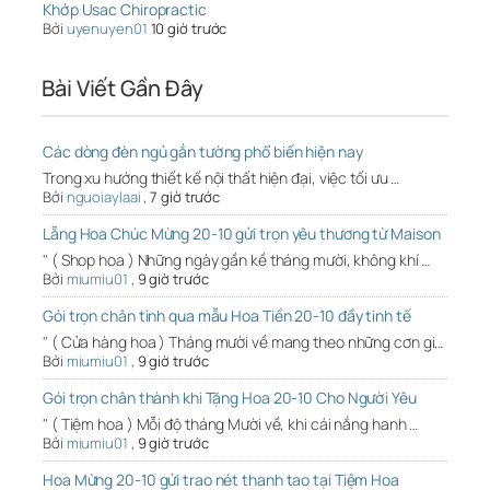
Khớp Usac Chiropractic
Bởi
uyenuyen01
10 giờ trước
Bài Viết Gần Đây
Các dòng đèn ngủ gắn tường phổ biến hiện nay
Trong xu hướng thiết kế nội thất hiện đại, việc tối ưu …
Bởi
nguoiaylaai
,
7 giờ trước
Lẵng Hoa Chúc Mừng 20-10 gửi trọn yêu thương từ Maison
" ( Shop hoa ) Những ngày gần kề tháng mười, không khí …
Bởi
miumiu01
,
9 giờ trước
Gói trọn chân tình qua mẫu Hoa Tiền 20-10 đầy tinh tế
" ( Cửa hàng hoa ) Tháng mười về mang theo những cơn gi…
Bởi
miumiu01
,
9 giờ trước
Gói trọn chân thành khi Tặng Hoa 20-10 Cho Người Yêu
" ( Tiệm hoa ) Mỗi độ tháng Mười về, khi cái nắng hanh …
Bởi
miumiu01
,
9 giờ trước
Hoa Mừng 20-10 gửi trao nét thanh tao tại Tiệm Hoa