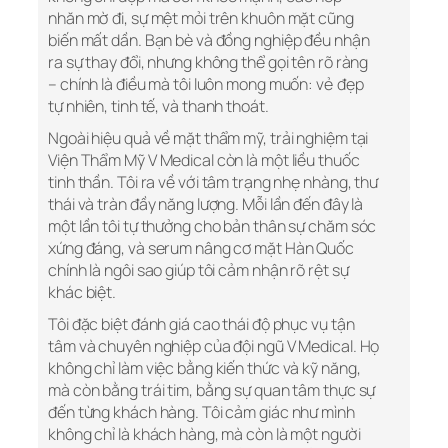
nhăn mờ đi, sự mệt mỏi trên khuôn mặt cũng
biến mất dần. Bạn bè và đồng nghiệp đều nhận
ra sự thay đổi, nhưng không thể gọi tên rõ ràng
– chính là điều mà tôi luôn mong muốn: vẻ đẹp
tự nhiên, tinh tế, và thanh thoát.
Ngoài hiệu quả về mặt thẩm mỹ, trải nghiệm tại
Viện Thẩm Mỹ V Medical còn là một liều thuốc
tinh thần. Tôi ra về với tâm trạng nhẹ nhàng, thư
thái và tràn đầy năng lượng. Mỗi lần đến đây là
một lần tôi tự thưởng cho bản thân sự chăm sóc
xứng đáng, và serum nâng cơ mặt Hàn Quốc
chính là ngôi sao giúp tôi cảm nhận rõ rệt sự
khác biệt.
Tôi đặc biệt đánh giá cao thái độ phục vụ tận
tâm và chuyên nghiệp của đội ngũ V Medical. Họ
không chỉ làm việc bằng kiến thức và kỹ năng,
mà còn bằng trái tim, bằng sự quan tâm thực sự
đến từng khách hàng. Tôi cảm giác như mình
không chỉ là khách hàng, mà còn là một người