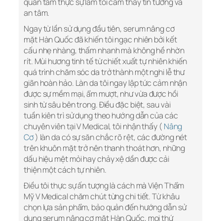
quan tâm thực sự làm tôi cảm thấy tin tưởng và
an tâm.
Ngay từ lần sử dụng đầu tiên, serum nâng cơ
mặt Hàn Quốc đã khiến tôi ngạc nhiên bởi kết
cấu nhẹ nhàng, thấm nhanh mà không hề nhờn
rít. Mùi hương tinh tế từ chiết xuất tự nhiên khiến
quá trình chăm sóc da trở thành một nghi lễ thư
giãn hoàn hảo. Làn da tôi ngay lập tức cảm nhận
được sự mềm mại, ẩm mượt, như vừa được hồi
sinh từ sâu bên trong. Điều đặc biệt, sau vài
tuần kiên trì sử dụng theo hướng dẫn của các
chuyên viên tại V Medical, tôi nhận thấy (
Nâng
Cơ
) làn da có sự săn chắc rõ rệt, các đường nét
trên khuôn mặt trở nên thanh thoát hơn, những
dấu hiệu mệt mỏi hay chảy xệ dần được cải
thiện một cách tự nhiên.
Điều tôi thực sự ấn tượng là cách mà Viện Thẩm
Mỹ V Medical chăm chút từng chi tiết. Từ khâu
chọn lựa sản phẩm, bảo quản đến hướng dẫn sử
dụng serum nâng cơ mặt Hàn Quốc, mọi thứ