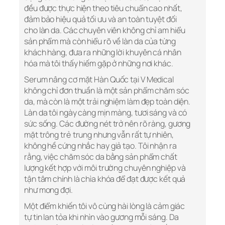
đều được thực hiện theo tiêu chuẩn cao nhất,
đảm bảo hiệu quả tối ưu và an toàn tuyệt đối
cho làn da. Các chuyên viên không chỉ am hiểu
sản phẩm mà còn hiểu rõ về làn da của từng
khách hàng, đưa ra những lời khuyên cá nhân
hóa mà tôi thấy hiếm gặp ở những nơi khác.
Serum nâng cơ mặt Hàn Quốc tại V Medical
không chỉ đơn thuần là một sản phẩm chăm sóc
da, mà còn là một trải nghiệm làm đẹp toàn diện.
Làn da tôi ngày càng mịn màng, tươi sáng và có
sức sống. Các đường nét trở nên rõ ràng, gương
mặt trông trẻ trung nhưng vẫn rất tự nhiên,
không hề cứng nhắc hay giả tạo. Tôi nhận ra
rằng, việc chăm sóc da bằng sản phẩm chất
lượng kết hợp với môi trường chuyên nghiệp và
tận tâm chính là chìa khóa để đạt được kết quả
như mong đợi.
Một điểm khiến tôi vô cùng hài lòng là cảm giác
tự tin lan tỏa khi nhìn vào gương mỗi sáng. Da