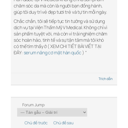
chăm sóc da mà còn là người bạn đồng hành,
giúp tôi duy trì vẻ đẹp tươi trẻ và tự tin mỗi ngày.
Chắc chắn, tôi sẽ tiếp tục tin tưởng và sử dụng
dịch vụ tại Viện Thẩm Mỹ V Medical. Không chỉ vì
sản phẩm tuyệt vời, mà còn vì trải nghiệm chăm
sóc hoàn hảo, tinh tế và sự tận tâm mà tôi khó
có thể tìm thấy ở ( XEM CHI TIẾT BÀI VIẾT TẠI
ĐÂY:
serum nâng cơ mặt hàn quốc
) “
Trích dẫn
Forum Jump:
Chủ đề trước
Chủ đề sau