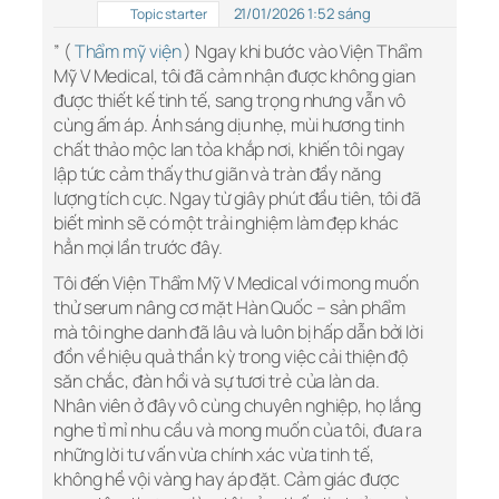
21/01/2026 1:52 sáng
Topic starter
” (
Thẩm mỹ viện
) Ngay khi bước vào Viện Thẩm
Mỹ V Medical, tôi đã cảm nhận được không gian
được thiết kế tinh tế, sang trọng nhưng vẫn vô
cùng ấm áp. Ánh sáng dịu nhẹ, mùi hương tinh
chất thảo mộc lan tỏa khắp nơi, khiến tôi ngay
lập tức cảm thấy thư giãn và tràn đầy năng
lượng tích cực. Ngay từ giây phút đầu tiên, tôi đã
biết mình sẽ có một trải nghiệm làm đẹp khác
hẳn mọi lần trước đây.
Tôi đến Viện Thẩm Mỹ V Medical với mong muốn
thử serum nâng cơ mặt Hàn Quốc – sản phẩm
mà tôi nghe danh đã lâu và luôn bị hấp dẫn bởi lời
đồn về hiệu quả thần kỳ trong việc cải thiện độ
săn chắc, đàn hồi và sự tươi trẻ của làn da.
Nhân viên ở đây vô cùng chuyên nghiệp, họ lắng
nghe tỉ mỉ nhu cầu và mong muốn của tôi, đưa ra
những lời tư vấn vừa chính xác vừa tinh tế,
không hề vội vàng hay áp đặt. Cảm giác được