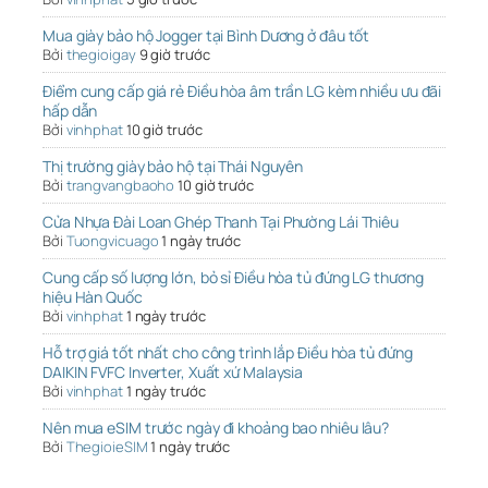
Mua giày bảo hộ Jogger tại Bình Dương ở đâu tốt
Bởi
thegioigay
9 giờ trước
Điểm cung cấp giá rẻ Điều hòa âm trần LG kèm nhiều ưu đãi
hấp dẫn
Bởi
vinhphat
10 giờ trước
Thị trường giày bảo hộ tại Thái Nguyên
Bởi
trangvangbaoho
10 giờ trước
Cửa Nhựa Đài Loan Ghép Thanh Tại Phường Lái Thiêu
Bởi
Tuongvicuago
1 ngày trước
Cung cấp số lượng lớn, bỏ sỉ Điều hòa tủ đứng LG thương
hiệu Hàn Quốc
Bởi
vinhphat
1 ngày trước
Hỗ trợ giá tốt nhất cho công trình lắp Điều hòa tủ đứng
DAIKIN FVFC Inverter, Xuất xứ Malaysia
Bởi
vinhphat
1 ngày trước
Nên mua eSIM trước ngày đi khoảng bao nhiêu lâu?
Bởi
ThegioieSIM
1 ngày trước