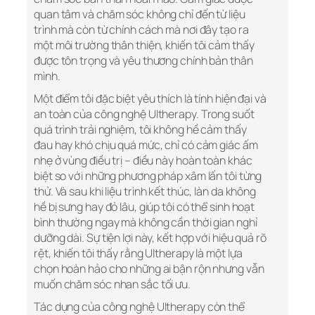
quan tâm và chăm sóc không chỉ đến từ liệu
trình mà còn từ chính cách mà nơi đây tạo ra
một môi trường thân thiện, khiến tôi cảm thấy
được tôn trọng và yêu thương chính bản thân
mình.
Một điểm tôi đặc biệt yêu thích là tính hiện đại và
an toàn của công nghệ Ultherapy. Trong suốt
quá trình trải nghiệm, tôi không hề cảm thấy
đau hay khó chịu quá mức, chỉ có cảm giác ấm
nhẹ ở vùng điều trị – điều này hoàn toàn khác
biệt so với những phương pháp xâm lấn tôi từng
thử. Và sau khi liệu trình kết thúc, làn da không
hề bị sưng hay đỏ lâu, giúp tôi có thể sinh hoạt
bình thường ngay mà không cần thời gian nghỉ
dưỡng dài. Sự tiện lợi này, kết hợp với hiệu quả rõ
rệt, khiến tôi thấy rằng Ultherapy là một lựa
chọn hoàn hảo cho những ai bận rộn nhưng vẫn
muốn chăm sóc nhan sắc tối ưu.
Tác dụng của công nghệ Ultherapy còn thể