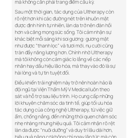
mà không cần phải trang điểm cầu kỳ.
Sau một thời gian, tác dụng của Ultherapy còn
rõ rệt hơn khi các đường nét trên khuôn mặt
được định hình tự nhiên, làn da trở nên đàn hồi
hơn và căng mọng sức sống. Tôi cảm nhận sự
khác biệt mỗi sáng khi soi gương: gương mặt
như được “thanh lọc” và tươi mới, nụ cười cũng
tràn đầy năng lượng hơn. Chính nhờ Ultherapy
mà tôi không còn cảm giác lo lắng về các nếp
nhăn hay dấu hiệu lão hóa, mà thay vào đó là sự
hài lòng và tự tin tuyệt đối.
Điều khiến trải nghiệm này trở nên hoàn hảo là
đội ngũ tại Viện Thẩm Mỹ V Medical luôn theo
sát và hỗ trợ sau liệu trình. Họ cung cấp những
lời khuyên chăm sóc da tinh tế, giúp tối ưu hóa
tác dụng của công nghệ Ultherapy, từ việc giữ
ẩm, chống nắng, đến những thói quen chăm sóc
nhẹ nhàng nhưng hiệu quả. Tôi cảm nhận rõ rệt
làn da được “nuôi dưỡng” và duy trì lâu dài hơn,
hiệu quả nâng cơ không chỉ ngay lập tức mà còn