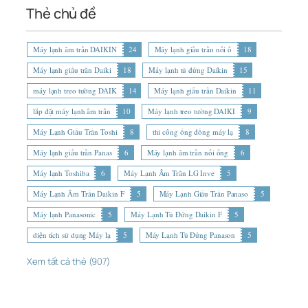
Thẻ chủ đề
Máy lạnh âm trần DAIKIN
24
Máy lạnh giấu trần nối ố
18
Máy lạnh giấu trần Daiki
18
Máy lạnh tủ đứng Daikin
15
máy lạnh treo tường DAIK
14
Máy lạnh giấu trần Daikin
11
lắp đặt máy lạnh âm trần
10
Máy lạnh treo tường DAIKI
9
Máy Lạnh Giấu Trần Toshi
8
thi công ống đồng máy lạ
8
Máy lạnh giấu trần Panas
6
Máy lạnh âm trần nối ống
6
Máy lạnh Toshiba
6
Máy Lạnh Âm Trần LG Inve
5
Máy Lạnh Âm Trần Daikin F
5
Máy Lạnh Giấu Trần Panaso
5
Máy lạnh Panasonic
5
Máy Lạnh Tủ Đứng Daikin F
5
diện tích sử dụng Máy lạ
5
Máy Lạnh Tủ Đứng Panason
5
Xem tất cả thẻ (907)