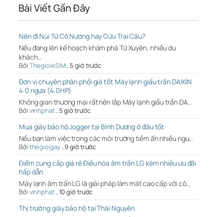
Bài Viết Gần Đây
Nên đi Núi Tứ Cô Nương hay Cửu Trại Câu?
Nếu đang lên kế hoạch khám phá Tứ Xuyên, nhiều du
khách…
Bởi
ThegioieSIM
,
5 giờ trước
Đơn vị chuyên phân phối giá tốt Máy lạnh giấu trần DAIKIN
4.0 ngựa (4.0HP)
Không gian thương mại rất nên lắp Máy lạnh giấu trần DA…
Bởi
vinhphat
,
5 giờ trước
Mua giày bảo hộ Jogger tại Bình Dương ở đâu tốt
Nếu bạn làm việc trong các môi trường tiềm ẩn nhiều ngu…
Bởi
thegioigay
,
9 giờ trước
Điểm cung cấp giá rẻ Điều hòa âm trần LG kèm nhiều ưu đãi
hấp dẫn
Máy lạnh âm trần LG là giải pháp làm mát cao cấp với cô…
Bởi
vinhphat
,
10 giờ trước
Thị trường giày bảo hộ tại Thái Nguyên