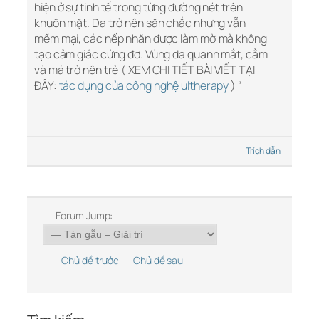
hiện ở sự tinh tế trong từng đường nét trên
khuôn mặt. Da trở nên săn chắc nhưng vẫn
mềm mại, các nếp nhăn được làm mờ mà không
tạo cảm giác cứng đơ. Vùng da quanh mắt, cằm
và má trở nên trẻ ( XEM CHI TIẾT BÀI VIẾT TẠI
ĐÂY:
tác dụng của công nghệ ultherapy
) “
Trích dẫn
Forum Jump:
Chủ đề trước
Chủ đề sau