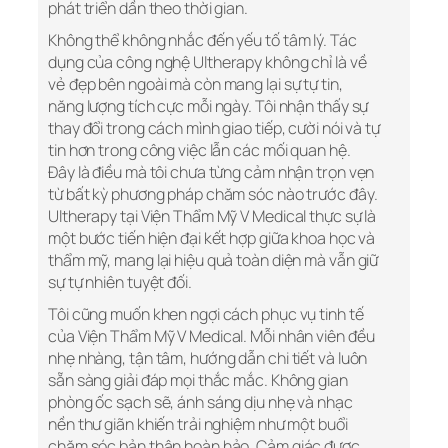
phát triển dần theo thời gian.
Không thể không nhắc đến yếu tố tâm lý. Tác
dụng của công nghệ Ultherapy không chỉ là về
vẻ đẹp bên ngoài mà còn mang lại sự tự tin,
năng lượng tích cực mỗi ngày. Tôi nhận thấy sự
thay đổi trong cách mình giao tiếp, cười nói và tự
tin hơn trong công việc lẫn các mối quan hệ.
Đây là điều mà tôi chưa từng cảm nhận trọn vẹn
từ bất kỳ phương pháp chăm sóc nào trước đây.
Ultherapy tại Viện Thẩm Mỹ V Medical thực sự là
một bước tiến hiện đại kết hợp giữa khoa học và
thẩm mỹ, mang lại hiệu quả toàn diện mà vẫn giữ
sự tự nhiên tuyệt đối.
Tôi cũng muốn khen ngợi cách phục vụ tinh tế
của Viện Thẩm Mỹ V Medical. Mỗi nhân viên đều
nhẹ nhàng, tận tâm, hướng dẫn chi tiết và luôn
sẵn sàng giải đáp mọi thắc mắc. Không gian
phòng ốc sạch sẽ, ánh sáng dịu nhẹ và nhạc
nền thư giãn khiến trải nghiệm như một buổi
chăm sóc bản thân hoàn hảo. Cảm giác được