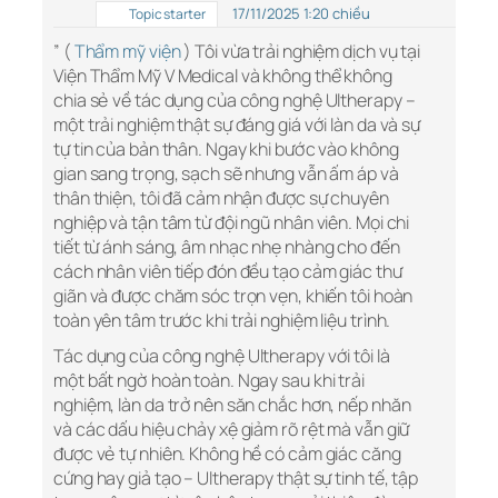
17/11/2025 1:20 chiều
Topic starter
” (
Thẩm mỹ viện
) Tôi vừa trải nghiệm dịch vụ tại
Viện Thẩm Mỹ V Medical và không thể không
chia sẻ về tác dụng của công nghệ Ultherapy –
một trải nghiệm thật sự đáng giá với làn da và sự
tự tin của bản thân. Ngay khi bước vào không
gian sang trọng, sạch sẽ nhưng vẫn ấm áp và
thân thiện, tôi đã cảm nhận được sự chuyên
nghiệp và tận tâm từ đội ngũ nhân viên. Mọi chi
tiết từ ánh sáng, âm nhạc nhẹ nhàng cho đến
cách nhân viên tiếp đón đều tạo cảm giác thư
giãn và được chăm sóc trọn vẹn, khiến tôi hoàn
toàn yên tâm trước khi trải nghiệm liệu trình.
Tác dụng của công nghệ Ultherapy với tôi là
một bất ngờ hoàn toàn. Ngay sau khi trải
nghiệm, làn da trở nên săn chắc hơn, nếp nhăn
và các dấu hiệu chảy xệ giảm rõ rệt mà vẫn giữ
được vẻ tự nhiên. Không hề có cảm giác căng
cứng hay giả tạo – Ultherapy thật sự tinh tế, tập