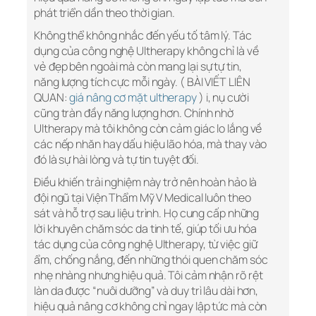
phát triển dần theo thời gian.
Không thể không nhắc đến yếu tố tâm lý. Tác
dụng của công nghệ Ultherapy không chỉ là về
vẻ đẹp bên ngoài mà còn mang lại sự tự tin,
năng lượng tích cực mỗi ngày. ( BÀI VIẾT LIÊN
QUAN:
giá nâng cơ mặt ultherapy
) i, nụ cười
cũng tràn đầy năng lượng hơn. Chính nhờ
Ultherapy mà tôi không còn cảm giác lo lắng về
các nếp nhăn hay dấu hiệu lão hóa, mà thay vào
đó là sự hài lòng và tự tin tuyệt đối.
Điều khiến trải nghiệm này trở nên hoàn hảo là
đội ngũ tại Viện Thẩm Mỹ V Medical luôn theo
sát và hỗ trợ sau liệu trình. Họ cung cấp những
lời khuyên chăm sóc da tinh tế, giúp tối ưu hóa
tác dụng của công nghệ Ultherapy, từ việc giữ
ẩm, chống nắng, đến những thói quen chăm sóc
nhẹ nhàng nhưng hiệu quả. Tôi cảm nhận rõ rệt
làn da được “nuôi dưỡng” và duy trì lâu dài hơn,
hiệu quả nâng cơ không chỉ ngay lập tức mà còn