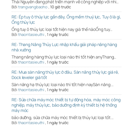
Thái Nguyên đang phát triển mạnh về công nghiệp với nhi…
Bởi
trangvangbaoho
,
10 giờ trước
RE: Ép tuy ô thủy lực gần đây, Ống mềm thuỷ lực, Tuy ô là gì,
Ống thủy lực
Ống tuy ô thủy lực loại tốt hiện nay giá thế nàoỐng tuy…
Bởi
thaontasieuthi
,
1 ngày trước
RE: Thang Nâng Thủy Lực nhập khẩu giải pháp nâng hàng
nhà xưởng
Thang nâng hàng thủy lực loại nào thì tốt hiện anyThang…
Bởi
thaontasieuthi
,
1 ngày trước
RE: Mua sàn nâng thủy lực ở đâu, Sàn nâng thủy lực giá rẻ,
Dock leveler giá tốt
Sàn nâng hạ thủy lực loại nào thì tốt hiện naySàn nâng …
Bởi
thaontasieuthi
,
1 ngày trước
RE: Sửa chữa máy móc thiết bị tự động hóa, máy móc công
nghiệp, máy thủy lực, bảo dưỡng định kỳ thiết bị hệ thống
máy móc
bảo dưỡng, sửa chữa máy móc thiết bị thủy lực loại tốt …
Bởi
thaontasieuthi
,
1 ngày trước