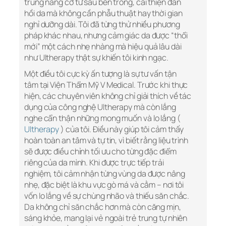
trung nâng cơ từ sâu bên trong, cải thiện đàn
hồi da mà không cần phẫu thuật hay thời gian
nghỉ dưỡng dài. Tôi đã từng thử nhiều phương
pháp khác nhau, nhưng cảm giác da được “thổi
mới” một cách nhẹ nhàng mà hiệu quả lâu dài
như Ultherapy thật sự khiến tôi kinh ngạc.
Một điều tôi cực kỳ ấn tượng là sự tư vấn tận
tâm tại Viện Thẩm Mỹ V Medical. Trước khi thực
hiện, các chuyên viên không chỉ giải thích về tác
dụng của công nghệ Ultherapy mà còn lắng
nghe cẩn thận những mong muốn và lo lắng (
Ultherapy
) của tôi. Điều này giúp tôi cảm thấy
hoàn toàn an tâm và tự tin, vì biết rằng liệu trình
sẽ được điều chỉnh tối ưu cho từng đặc điểm
riêng của da mình. Khi được trực tiếp trải
nghiệm, tôi cảm nhận từng vùng da được nâng
nhẹ, đặc biệt là khu vực gò má và cằm – nơi tôi
vốn lo lắng về sự chùng nhão và thiếu săn chắc.
Da không chỉ săn chắc hơn mà còn căng mịn,
sáng khỏe, mang lại vẻ ngoài trẻ trung tự nhiên