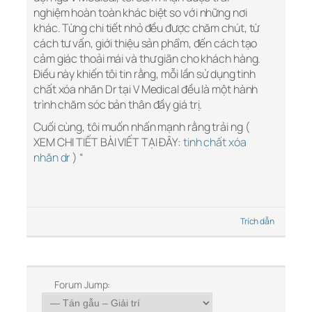
nghiệm hoàn toàn khác biệt so với những nơi
khác. Từng chi tiết nhỏ đều được chăm chút, từ
cách tư vấn, giới thiệu sản phẩm, đến cách tạo
cảm giác thoải mái và thư giãn cho khách hàng.
Điều này khiến tôi tin rằng, mỗi lần sử dụng tinh
chất xóa nhăn Dr tại V Medical đều là một hành
trình chăm sóc bản thân đầy giá trị.
Cuối cùng, tôi muốn nhấn mạnh rằng trải ng (
XEM CHI TIẾT BÀI VIẾT TẠI ĐÂY:
tinh chất xóa
nhăn dr
) “
Trích dẫn
Forum Jump: