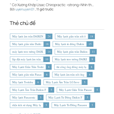
" Cơ Xương Khớp Usac Chiropractic <strong>Nhìn th…
Bởi
uyenuyen01
,
11 giờ trước
Thẻ chủ đề
Máy lạnh âm trần DAIKIN
24
Máy lạnh giấu trần nối ố
18
Máy lạnh giấu trần Daiki
18
Máy lạnh tủ đứng Daikin
15
máy lạnh treo tường DAIK
14
Máy lạnh giấu trần Daikin
11
lắp đặt máy lạnh âm trần
10
Máy lạnh treo tường DAIKI
9
Máy Lạnh Giấu Trần Toshi
8
thi công ống đồng máy lạ
8
Máy lạnh giấu trần Panas
6
Máy lạnh âm trần nối ống
6
Máy lạnh Toshiba
6
Máy Lạnh Âm Trần LG Inve
5
Máy Lạnh Âm Trần Daikin F
5
Máy Lạnh Giấu Trần Panaso
5
Máy lạnh Panasonic
5
Máy Lạnh Tủ Đứng Daikin F
5
diện tích sử dụng Máy lạ
5
Máy Lạnh Tủ Đứng Panason
5