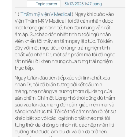
31/12/2025 1:47 sáng
Topic starter
” (
Thẩm mỹ viện V Medical
) Ngay khi bước vào
Viện Thẩm Mỹ V Medical, tôi đã cảm nhận được
một không gian tinh tế, hiện đại nhưng vẫn rất
ấm áp. Sự chào đón nhiệt tình từ đội ngũ nhân
viên khiến tôi thấy an tâm ngay lập tức. Tôi đến
đây với một mục tiêu rõ ràng: trải nghiệm tinh
chất xóa nhăn Dr, một sản phẩm mà tôi đã nghe
rất nhiều lời khen nhưng chưa từng trải nghiệm
trực tiếp.
Ngay từ lần đầu tiên tiếp xúc với tinh chất xóa
nhăn Dr, tôi đã bị ấn tượng bởi kết cấu mịn
màng, nhẹ nhàng và hương thơm dịu dàng của
sản phẩm. Chỉ một lượng nhỏ thôi cũng đủ thấm
sâu vào làn da, mang đến cảm giác mềm mại và
sảng khoái tức thì. Tôi có thể cảm nhận rõ rệt sự
khác biệt so với các loại tinh chất khác mà tôi
từng thử: da không bị nhờn rít, các nếp nhăn li ti
dường như được làm dịu đi, và làn da trở nên