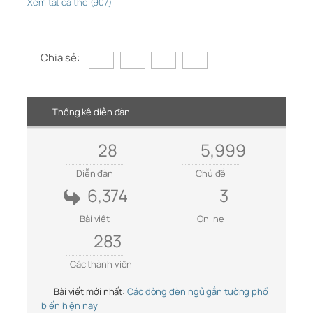
Xem tất cả thẻ (907)
Chia sẻ:
Thống kê diễn đàn
28
5,999
Diễn đàn
Chủ đề
6,374
3
Bài viết
Online
283
Các thành viên
Bài viết mới nhất:
Các dòng đèn ngủ gắn tường phổ
biến hiện nay