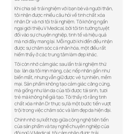
Khi chia sẻ trải nghiệm với bạn bè và người thân,
tôi nhận được nhiều câu hỏi về tinh chất xóa
nhăn Dr và nơi tôi trải nghiệm. Tôi không ngần
ngại giới thiệu V Medical, bởi tôi tin tưởng tuyệt
đối vào sự chuyên nghiệp, tinh tế và hiệu quả
mà nơi đây mang lại. Mỗi người khi đến đều nhận
được sự chăm sóc cá nhân hóa, một điều rất
hiếm thấy ở các trung tâm làm đẹp khác.
Tôi còn nhớ cảm giác sau lần trải nghiệm thứ
ba: làn da tôi mịn màng, các nếp nhăn gần như
biến mất, nhưng vẫn giữ được vẻ tự nhiên, mềm
mại. Sản phẩm không tạo cảm giác căng cứng,
mà giống như làn da của tôi được tái sinh, tươi
trẻ mà không hề giả tạo. Tôi thấy rõ rằng tinh
chất xóa nhăn Dr thực sự là một bước tiến vượt
trội trong việc chăm sóc và làm đẹp da hiện đại.
Chính nhờ sự kết hợp giữa công nghệ tiên tiến
của sản phẩm và tay nghề chuyên nghiệp của
đội ngũ V Medical, tôi cảm nhận được trải