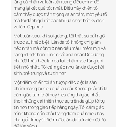
lắng cá nhân và luôn sẵn sàng điều chỉnh để
mang lại kết quả tốt nhất. Điều này khiến tôi
cảm thấy được trân trọng và an tâm, một yếu tố
mà tôi đánh giá rất cao khi lựa chọn bất kỳ dịch
vụ làm đẹp nào.
Một tuần sau, khi soi gương, tôi thật sự bất ngờ
trước sự khác biệt. Làn da tôi không chỉ giảm
nếp nhăn mà còn trở nên đều màu, mềm mịn và
rạng rỡ hơn hẳn. Tinh chất xóa nhăn Dr dường
như đã thấu hiểu làn da tôi, chăm sóc từng chi
tiết nhỏ nhất. Tôi cảm giác như làn da được hồi
sinh, trẻ trung và tự tin hơn.
Một điểm khiến tôi ấn tượng đặc biệt là sản
phẩm mang lại hiệu quả lâu dài. Không phải chỉ là
cảm giác tạm thời hay hiệu ứng thị giác nhất
thời; những cải thiện thực sự trên da giúp tôi tự
tin hơn trong giao tiếp hàng ngày. Tôi cảm giác
mình không cần phải trang điểm quá nhiều hay
che giấu khuyết điểm nữa, làn da tự nhiên đã đủ
để tỏa sáng.