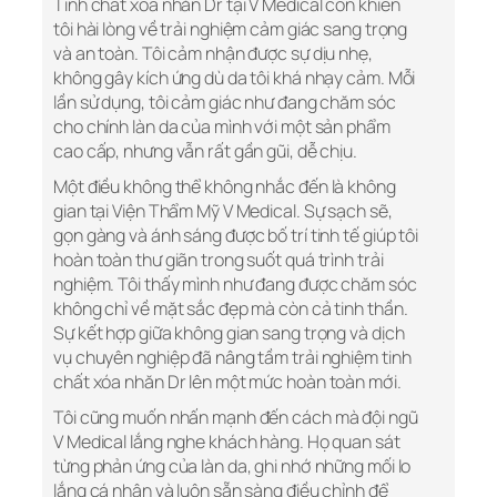
Tinh chất xóa nhăn Dr tại V Medical còn khiến
tôi hài lòng về trải nghiệm cảm giác sang trọng
và an toàn. Tôi cảm nhận được sự dịu nhẹ,
không gây kích ứng dù da tôi khá nhạy cảm. Mỗi
lần sử dụng, tôi cảm giác như đang chăm sóc
cho chính làn da của mình với một sản phẩm
cao cấp, nhưng vẫn rất gần gũi, dễ chịu.
Một điều không thể không nhắc đến là không
gian tại Viện Thẩm Mỹ V Medical. Sự sạch sẽ,
gọn gàng và ánh sáng được bố trí tinh tế giúp tôi
hoàn toàn thư giãn trong suốt quá trình trải
nghiệm. Tôi thấy mình như đang được chăm sóc
không chỉ về mặt sắc đẹp mà còn cả tinh thần.
Sự kết hợp giữa không gian sang trọng và dịch
vụ chuyên nghiệp đã nâng tầm trải nghiệm tinh
chất xóa nhăn Dr lên một mức hoàn toàn mới.
Tôi cũng muốn nhấn mạnh đến cách mà đội ngũ
V Medical lắng nghe khách hàng. Họ quan sát
từng phản ứng của làn da, ghi nhớ những mối lo
lắng cá nhân và luôn sẵn sàng điều chỉnh để