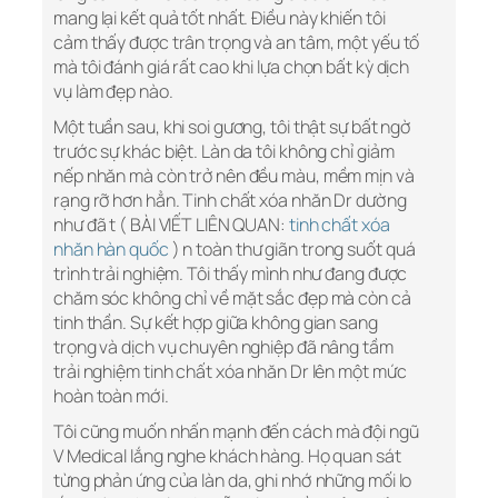
mang lại kết quả tốt nhất. Điều này khiến tôi
cảm thấy được trân trọng và an tâm, một yếu tố
mà tôi đánh giá rất cao khi lựa chọn bất kỳ dịch
vụ làm đẹp nào.
Một tuần sau, khi soi gương, tôi thật sự bất ngờ
trước sự khác biệt. Làn da tôi không chỉ giảm
nếp nhăn mà còn trở nên đều màu, mềm mịn và
rạng rỡ hơn hẳn. Tinh chất xóa nhăn Dr dường
như đã t ( BÀI VIẾT LIÊN QUAN:
tinh chất xóa
nhăn hàn quốc
) n toàn thư giãn trong suốt quá
trình trải nghiệm. Tôi thấy mình như đang được
chăm sóc không chỉ về mặt sắc đẹp mà còn cả
tinh thần. Sự kết hợp giữa không gian sang
trọng và dịch vụ chuyên nghiệp đã nâng tầm
trải nghiệm tinh chất xóa nhăn Dr lên một mức
hoàn toàn mới.
Tôi cũng muốn nhấn mạnh đến cách mà đội ngũ
V Medical lắng nghe khách hàng. Họ quan sát
từng phản ứng của làn da, ghi nhớ những mối lo