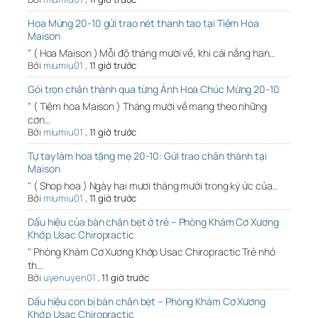
Hoa Mừng 20-10 gửi trao nét thanh tao tại Tiệm Hoa
Maison
" ( Hoa Maison ) Mỗi độ tháng mười về, khi cái nắng han…
Bởi
miumiu01
,
11 giờ trước
Gói trọn chân thành qua từng Ảnh Hoa Chúc Mừng 20-10
" ( Tiệm hoa Maison ) Tháng mười về mang theo những
cơn…
Bởi
miumiu01
,
11 giờ trước
Tự tay làm hoa tặng mẹ 20-10: Gửi trao chân thành tại
Maison
" ( Shop hoa ) Ngày hai mươi tháng mười trong ký ức của…
Bởi
miumiu01
,
11 giờ trước
Dấu hiệu của bàn chân bẹt ở trẻ – Phòng Khám Cơ Xương
Khớp Usac Chiropractic
" Phòng Khám Cơ Xương Khớp Usac Chiropractic Trẻ nhỏ
th…
Bởi
uyenuyen01
,
11 giờ trước
Dấu hiệu con bị bàn chân bẹt – Phòng Khám Cơ Xương
Khớp Usac Chiropractic