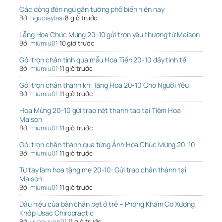
Các dòng đèn ngủ gắn tường phổ biến hiện nay
Bởi
nguoiaylaai
8 giờ trước
Lẵng Hoa Chúc Mừng 20-10 gửi trọn yêu thương từ Maison
Bởi
miumiu01
10 giờ trước
Gói trọn chân tình qua mẫu Hoa Tiền 20-10 đầy tinh tế
Bởi
miumiu01
11 giờ trước
Gói trọn chân thành khi Tặng Hoa 20-10 Cho Người Yêu
Bởi
miumiu01
11 giờ trước
Hoa Mừng 20-10 gửi trao nét thanh tao tại Tiệm Hoa
Maison
Bởi
miumiu01
11 giờ trước
Gói trọn chân thành qua từng Ảnh Hoa Chúc Mừng 20-10
Bởi
miumiu01
11 giờ trước
Tự tay làm hoa tặng mẹ 20-10: Gửi trao chân thành tại
Maison
Bởi
miumiu01
11 giờ trước
Dấu hiệu của bàn chân bẹt ở trẻ – Phòng Khám Cơ Xương
Khớp Usac Chiropractic
Bởi
uyenuyen01
11 giờ trước