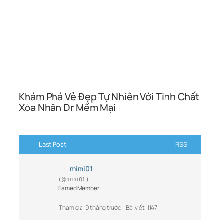
Khám Phá Vẻ Đẹp Tự Nhiên Với Tinh Chất
Xóa Nhăn Dr Mềm Mại
Last Post
RSS
mimi01
(@mimi01)
Famed Member
Tham gia: 9 tháng trước
Bài viết: 1147