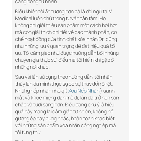
căng bóng tự nhiên.
Điều khiến tôi ấn tượng hơn cả là đội ngũ tại V
Medical luôn chú trọng tư vấn tận tâm. Họ
không chỉ giới thiệu sản phẩm một cách hời hợt
mà còn giải thích chi tiết về các thành phần, cơ
chế hoạt động của tinh chất xóa nhăn Dr, cũng
như những lưu ý quan trọng để đạt hiệu quả tối
ưu. Tôi cảm giác như được hướng dẫn bởi những
chuyên gia thực sự, điều mà tôi hiếm khi gặp ở
những nơi khác.
Sau vài lần sử dụng theo hướng dẫn, tôi nhận
thấy làn da mình thực sự có sự thay đổi rõ rệt.
Những nếp nhăn nhỏ q (
Xóa Nếp Nhăn
) uanh
mắt và khóe miệng dần mờ đi, làn da trở nên săn
chắc và tươi sáng hơn. Điều đáng chú ý là hiệu
quả này mang lại cảm giác tự nhiên, không hề
gượng ép hay cứng nhắc, hoàn toàn khác biệt
với những sản phẩm xóa nhăn công nghiệp mà
tôi từng thử.