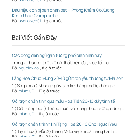
Dấu hiệu con bị bàn chân bẹt – Phòng Khám Cơ Xương
Khớp Usac Chiropractic
Bởi
uyenuyen01
11 giờ trước
Bài Viết Gần Đây
Các dòng đèn ngủ gắn tường phổ biến hiện nay
Trong xu hướng thiết kế nội thất hiện đại, việc tối ưu …
Bởi
nguoiaylaai
,
8 giờ trước
Lẵng Hoa Chúc Mừng 20-10 gửi trọn yêu thương từ Maison
" ( Shop hoa ) Những ngày gần kề tháng mười, không khí …
Bởi
miumiu01
,
10 giờ trước
Gói trọn chân tình qua mẫu Hoa Tiền 20-10 đầy tinh tế
" ( Cửa hàng hoa ) Tháng mười về mang theo những cơn gi…
Bởi
miumiu01
,
11 giờ trước
Gói trọn chân thành khi Tặng Hoa 20-10 Cho Người Yêu
" ( Tiệm hoa ) Mỗi độ tháng Mười về, khi cái nắng hanh …
Bởi
miumiu01
,
11 giờ trước