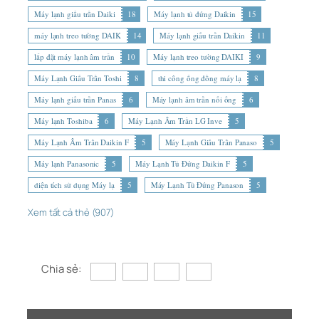
Máy lạnh giấu trần Daiki
18
Máy lạnh tủ đứng Daikin
15
máy lạnh treo tường DAIK
14
Máy lạnh giấu trần Daikin
11
lắp đặt máy lạnh âm trần
10
Máy lạnh treo tường DAIKI
9
Máy Lạnh Giấu Trần Toshi
8
thi công ống đồng máy lạ
8
Máy lạnh giấu trần Panas
6
Máy lạnh âm trần nối ống
6
Máy lạnh Toshiba
6
Máy Lạnh Âm Trần LG Inve
5
Máy Lạnh Âm Trần Daikin F
5
Máy Lạnh Giấu Trần Panaso
5
Máy lạnh Panasonic
5
Máy Lạnh Tủ Đứng Daikin F
5
diện tích sử dụng Máy lạ
5
Máy Lạnh Tủ Đứng Panason
5
Xem tất cả thẻ (907)
Chia sẻ: