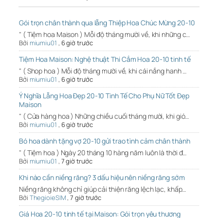
Gói trọn chân thành qua lẵng Thiệp Hoa Chúc Mừng 20-10
" ( Tiệm hoa Maison ) Mỗi độ tháng mười về, khi những c…
Bởi
miumiu01
,
6 giờ trước
Tiệm Hoa Maison: Nghệ thuật Thi Cắm Hoa 20-10 tinh tế
" ( Shop hoa ) Mỗi độ tháng mười về, khi cái nắng hanh …
Bởi
miumiu01
,
6 giờ trước
Ý Nghĩa Lẵng Hoa Đẹp 20-10 Tinh Tế Cho Phụ Nữ Tốt Đẹp
Maison
" ( Cửa hàng hoa ) Những chiều cuối tháng mười, khi gió…
Bởi
miumiu01
,
6 giờ trước
Bó hoa dành tặng vợ 20-10 gửi trao tình cảm chân thành
" ( Tiệm hoa ) Ngày 20 tháng 10 hàng năm luôn là thời đ…
Bởi
miumiu01
,
7 giờ trước
Khi nào cần niềng răng? 3 dấu hiệu nên niềng răng sớm
Niềng răng không chỉ giúp cải thiện răng lệch lạc, khấp…
Bởi
ThegioieSIM
,
7 giờ trước
Giá Hoa 20-10 tinh tế tại Maison: Gói trọn yêu thương