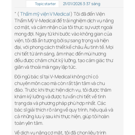
21/01/2026 3:37 sáng
Topic starter
” (
Thẩm mỹ viện V Medical
) Tôi đã đến Viện
Thẩm Mỹ V-Medical để trải nghiệm dịch vụ nâng
cơ mặt, và cảm nhận của tôi thực sự vượt ngoài
mong đợi. Ngay từ khi bước vào không gian của
viện, tôi đã ấn tượng bởi sự sang trọng và hiện
đại, với phong cách thiết kế châu Âu tinh tế. Mọi
chi tiết từ ánh sáng, âm nhạc đến mùi hương
đều được chăm chút kỹ lưỡng, tạo cảm giác thư
giãn và thoải mái ngay lập tức.
Đội ngũ bác sĩ tại V-Medical không chỉ có
chuyên môn cao mà còn rất tận tâm và chu
đáo. Trước khi thực hiện dịch vụ, tôi được thăm
khám kỹ lưỡng và được tư vấn chi tiết về tình
trạng da và phương pháp phù hợp nhất. Các
bác sĩ giải thích rõ ràng về quy trình, hiệu quả và
cả những lưu ý sau khi thực hiện, giúp tôi hoàn
toàn yên tâm.
Về dịch vụ nâng cơ mặt, tôi đã chọn liệu trình