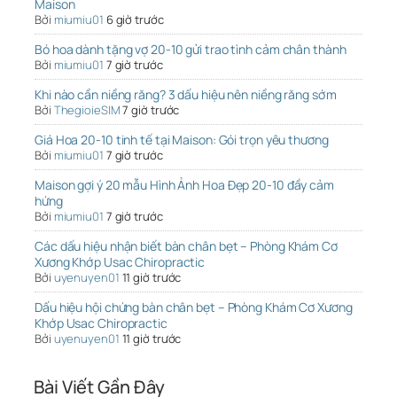
Maison
Bởi
miumiu01
6 giờ trước
Bó hoa dành tặng vợ 20-10 gửi trao tình cảm chân thành
Bởi
miumiu01
7 giờ trước
Khi nào cần niềng răng? 3 dấu hiệu nên niềng răng sớm
Bởi
ThegioieSIM
7 giờ trước
Giá Hoa 20-10 tinh tế tại Maison: Gói trọn yêu thương
Bởi
miumiu01
7 giờ trước
Maison gợi ý 20 mẫu Hình Ảnh Hoa Đẹp 20-10 đầy cảm
hứng
Bởi
miumiu01
7 giờ trước
Các dấu hiệu nhận biết bàn chân bẹt – Phòng Khám Cơ
Xương Khớp Usac Chiropractic
Bởi
uyenuyen01
11 giờ trước
Dấu hiệu hội chứng bàn chân bẹt – Phòng Khám Cơ Xương
Khớp Usac Chiropractic
Bởi
uyenuyen01
11 giờ trước
Bài Viết Gần Đây