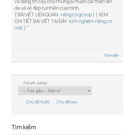
và đáng tin cậy cho những ai muốn cải thiện làn
da và vẻ đẹp tự nhiên của mình.
( BÀI VIẾT LIÊN QUAN:
nâng cơ gcoop
) ( XEM
CHI TIẾT BÀI VIẾT TẠI ĐÂY:
kinh nghiệm nâng cơ
mặt
) “
Trích dẫn
Forum Jump:
Chủ đề trước
Chủ đề sau
Tìm kiếm