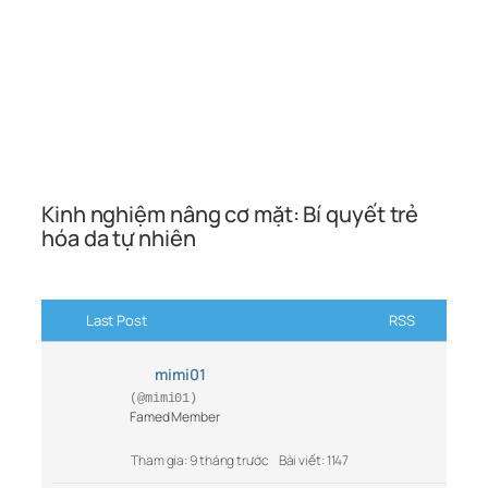
Kinh nghiệm nâng cơ mặt: Bí quyết trẻ
hóa da tự nhiên
Last Post
RSS
mimi01
(@mimi01)
Famed Member
Tham gia: 9 tháng trước
Bài viết: 1147