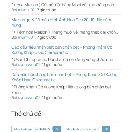
" ( Hoa Maison ) Cứ mỗi độ tháng Mười về, khi những cơn…
Bởi
miumiu01
,
7 giờ trước
Maison gợi ý 20 mẫu Hình Ảnh Hoa Đẹp 20-10 đầy cảm
hứng
" ( Tiệm hoa Maison ) Tháng mười về, mang theo cái khôn…
Bởi
miumiu01
,
7 giờ trước
Các dấu hiệu nhận biết bàn chân bẹt – Phòng Khám Cơ
Xương Khớp Usac Chiropractic
" Usac Chiropractic Đôi chân là nền tảng vững chắc cho …
Bởi
uyenuyen01
,
11 giờ trước
Dấu hiệu hội chứng bàn chân bẹt – Phòng Khám Cơ Xương
Khớp Usac Chiropractic
" Phòng Khám Cơ Xương Khớp Hiện tượng bàn chân bẹt
khôn…
Bởi
uyenuyen01
,
11 giờ trước
Thẻ chủ đề
Máy lạnh âm trần DAIKIN
24
Máy lạnh giấu trần nối ố
18