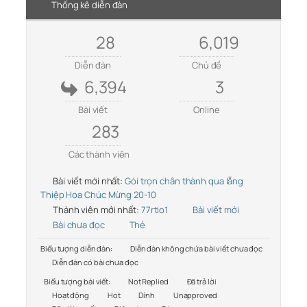
Thống kê diễn đàn
28
6,019
Diễn đàn
Chủ đề
6,394
3
Bài viết
Online
283
Các thành viên
Bài viết mới nhất:
Gói trọn chân thành qua lẵng
Thiệp Hoa Chúc Mừng 20-10
Thành viên mới nhất:
77rtio1
Bài viết mới
Bài chưa đọc
Thẻ
Biểu tượng diễn đàn:
Diễn đàn không chứa bài viết chưa đọc
Diễn đàn có bài chưa đọc
Biểu tượng bài viết:
Not Replied
Đã trả lời
Hoạt động
Hot
Dính
Unapproved