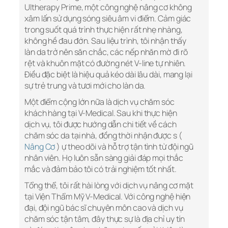
Ultherapy Prime, một công nghệ nâng cơ không
xâm lấn sử dụng sóng siêu âm vi điểm. Cảm giác
trong suốt quá trình thực hiện rất nhẹ nhàng,
không hề đau đớn. Sau liệu trình, tôi nhận thấy
làn da trở nên săn chắc, các nếp nhăn mờ đi rõ
rệt và khuôn mặt có đường nét V-line tự nhiên.
Điều đặc biệt là hiệu quả kéo dài lâu dài, mang lại
sự trẻ trung và tươi mới cho làn da.
Một điểm cộng lớn nữa là dịch vụ chăm sóc
khách hàng tại V-Medical. Sau khi thực hiện
dịch vụ, tôi được hướng dẫn chi tiết về cách
chăm sóc da tại nhà, đồng thời nhận được s (
Nâng Cơ
) ự theo dõi và hỗ trợ tận tình từ đội ngũ
nhân viên. Họ luôn sẵn sàng giải đáp mọi thắc
mắc và đảm bảo tôi có trải nghiệm tốt nhất.
Tổng thể, tôi rất hài lòng với dịch vụ nâng cơ mặt
tại Viện Thẩm Mỹ V-Medical. Với công nghệ hiện
đại, đội ngũ bác sĩ chuyên môn cao và dịch vụ
chăm sóc tận tâm, đây thực sự là địa chỉ uy tín