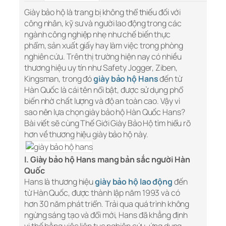
Giày bảo hộ là trang bị không thể thiếu đối với
công nhân, kỹ sư và người lao động trong các
ngành công nghiệp nhẹ như chế biến thực
phẩm, sản xuất giấy hay làm việc trong phòng
nghiên cứu. Trên thị trường hiện nay có nhiều
thương hiệu uy tín như Safety Jogger, Ziben,
Kingsman, trong đó
giày bảo hộ Hans
đến từ
Hàn Quốc là cái tên nổi bật, được sử dụng phổ
biến nhờ chất lượng và độ an toàn cao. Vậy vì
sao nên lựa chọn giày bảo hộ Hàn Quốc Hans?
Bài viết sẽ cùng Thế Giới Giày Bảo Hộ tìm hiểu rõ
hơn về thương hiệu giày bảo hộ này.
I. Giày bảo hộ Hans mang bản sắc người Hàn
Quốc
Hans là thương hiệu
giày bảo hộ lao động
đến
từ Hàn Quốc, được thành lập năm 1993 và có
hơn 30 năm phát triển. Trải qua quá trình không
ngừng sáng tạo và đổi mới, Hans đã khẳng định