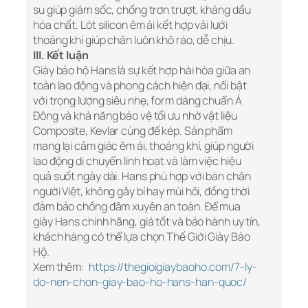
su giúp giảm sốc, chống trơn trượt, kháng dầu
hóa chất. Lót silicon êm ái kết hợp vải lưới
thoáng khí giúp chân luôn khô ráo, dễ chịu.
III. Kết luận
Giày bảo hộ Hans là sự kết hợp hài hòa giữa an
toàn lao động và phong cách hiện đại, nổi bật
với trọng lượng siêu nhẹ, form dáng chuẩn Á
Đông và khả năng bảo vệ tối ưu nhờ vật liệu
Composite, Kevlar cùng đế kép. Sản phẩm
mang lại cảm giác êm ái, thoáng khí, giúp người
lao động di chuyển linh hoạt và làm việc hiệu
quả suốt ngày dài. Hans phù hợp với bàn chân
người Việt, không gây bí hay mùi hôi, đồng thời
đảm bảo chống đâm xuyên an toàn. Để mua
giày Hans chính hãng, giá tốt và bảo hành uy tín,
khách hàng có thể lựa chọn Thế Giới Giày Bảo
Hộ.
Xem thêm:
https://thegioigiaybaoho.com/7-ly-
do-nen-chon-giay-bao-ho-hans-han-quoc/