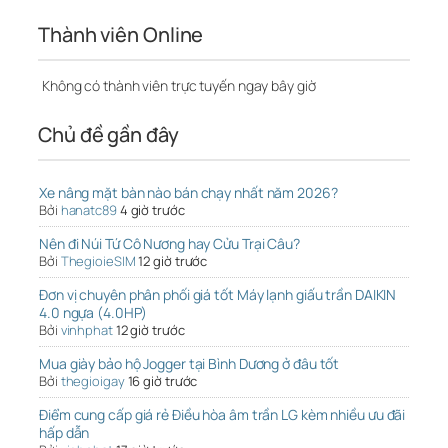
Thành viên Online
Không có thành viên trực tuyến ngay bây giờ
Chủ đề gần đây
Xe nâng mặt bàn nào bán chạy nhất năm 2026?
Bởi
hanatc89
4 giờ trước
Nên đi Núi Tứ Cô Nương hay Cửu Trại Câu?
Bởi
ThegioieSIM
12 giờ trước
Đơn vị chuyên phân phối giá tốt Máy lạnh giấu trần DAIKIN
4.0 ngựa (4.0HP)
Bởi
vinhphat
12 giờ trước
Mua giày bảo hộ Jogger tại Bình Dương ở đâu tốt
Bởi
thegioigay
16 giờ trước
Điểm cung cấp giá rẻ Điều hòa âm trần LG kèm nhiều ưu đãi
hấp dẫn