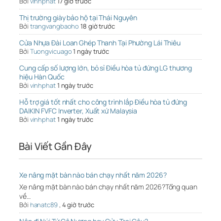
Bởi
vinhphat
17 giờ trước
Thị trường giày bảo hộ tại Thái Nguyên
Bởi
trangvangbaoho
18 giờ trước
Cửa Nhựa Đài Loan Ghép Thanh Tại Phường Lái Thiêu
Bởi
Tuongvicuago
1 ngày trước
Cung cấp số lượng lớn, bỏ sỉ Điều hòa tủ đứng LG thương
hiệu Hàn Quốc
Bởi
vinhphat
1 ngày trước
Hỗ trợ giá tốt nhất cho công trình lắp Điều hòa tủ đứng
DAIKIN FVFC Inverter, Xuất xứ Malaysia
Bởi
vinhphat
1 ngày trước
Bài Viết Gần Đây
Xe nâng mặt bàn nào bán chạy nhất năm 2026?
Xe nâng mặt bàn nào bán chạy nhất năm 2026?Tổng quan
về…
Bởi
hanatc89
,
4 giờ trước