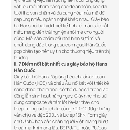
vị thế bằng việc liên tục nghiên cứu, ứng dụng
vật liệu mới nhằm nâng cao độ an toàn, kéo dài
tuổi thọ sản phẩm và đa dạng hóa mẫu mã để
đáp ứng nhiều ngành nghề khác nhau. Giày bảo
hộ Hans nổi bật với thiết kế tinh tế, màu sắc bắt
mắt, mang đến trải nghiệm mới mẻ cho người
dùng. Mỗi sản phẩm đều thể hiện sự tỉ mỉ và
chất lượng đặc trưng của con người Hàn Quốc,
góp phần tạo nên uy tín cho thương hiệu trên thị
trường.
II. 7 Điểm nổi bật nhất của giày bảo hộ Hans
Hàn Quốc
Giày bảo hộ Hans đáp ứng tiêu chuẩn an toàn
Hàn Quốc (KCS) và châu Âu, nổi bật với thiết kế
năng động, thời trang, có thể dùng cả trong lao
động lẫn sinh hoạt hằng ngày. Giày nhẹ nhờ sử
dụng composite và tấm lót Kevlar thay cho
thép, trọng lượng chỉ khoảng 700–1000g nhưng
vẫn chịu va đập 200J và lực ép 15kN. Form giày
chữ U phù hợp bàn chân người Việt, mang lại sự
thoải mái khi mang lâu. Đế PU/PU hoặc PU/cao