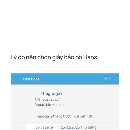
Lý do nên chọn giày bảo hộ Hans
Last Post
RSS
thegioigay
(@thegioigay)
Reputable Member
Tham gia: 9 tháng trước
Bài viết: 130
25/12/2025 1:15 sáng
Topic starter