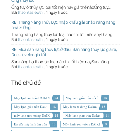
Ống thủy lực
Ống tuy ô thủy lực loại tốt hiện nay giá thế nàoỐng tuy…
Bởi
thaontasieuthi
,
1 ngày trước
RE: Thang Nâng Thủy Lực nhập khẩu giải pháp nâng hàng
nhà xưởng
Thang nâng hàng thủy lực loại nào thì tốt hiện anyThang…
Bởi
thaontasieuthi
,
1 ngày trước
RE: Mua sàn nâng thủy lực ở đâu, Sàn nâng thủy lực giá rẻ,
Dock leveler giá tốt
Sàn nâng hạ thủy lực loại nào thì tốt hiện naySàn nâng …
Bởi
thaontasieuthi
,
1 ngày trước
Thẻ chủ đề
Máy lạnh âm trần DAIKIN
24
Máy lạnh giấu trần nối ố
18
Máy lạnh giấu trần Daiki
18
Máy lạnh tủ đứng Daikin
15
máy lạnh treo tường DAIK
14
Máy lạnh giấu trần Daikin
11
lắp đặt máy lạnh âm trần
10
Máy lạnh treo tường DAIKI
9