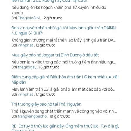
Nên đi Núi Tứ Cô Nương hay Cửu Trại Câu?
Nếu đang lên kế hoạch khám phá Tứ Xuyên, nhiều du
khách…
Bởi
ThegioieSIM
,
12 giờ trước
Đơn vị chuyên phân phối giá tốt Máy lạnh giấu trần DAIKIN
4.0 ngựa (4.0HP)
Không gian thương mại rất nên lắp Máy lạnh giấu trần DA…
Bởi
vinhphat
,
12 giờ trước
Mua giày bảo hộ Jogger tại Bình Dương ở đâu tốt
Nếu bạn làm việc trong các môi trường tiềm ẩn nhiều ngu…
Bởi
thegioigay
,
16 giờ trước
Điểm cung cấp giá rẻ Điều hòa âm trần LG kèm nhiều ưu đãi
hấp dẫn
Máy lạnh âm trần LG là giải pháp làm mát cao cấp với cô…
Bởi
vinhphat
,
17 giờ trước
Thị trường giày bảo hộ tại Thái Nguyên
Thái Nguyên đang phát triển mạnh về công nghiệp với nhi…
Bởi
trangvangbaoho
,
18 giờ trước
RE: Ép tuy ô thủy lực gần đây, Ống mềm thuỷ lực, Tuy ô là gì,