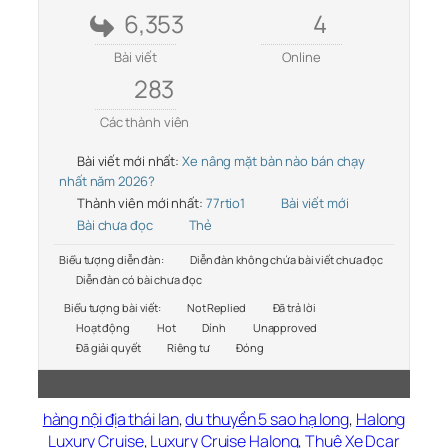
6,353
4
Bài viết
Online
283
Các thành viên
Bài viết mới nhất:
Xe nâng mặt bàn nào bán chạy
nhất năm 2026?
Thành viên mới nhất:
77rtio1
Bài viết mới
Bài chưa đọc
Thẻ
Biểu tượng diễn đàn:
Diễn đàn không chứa bài viết chưa đọc
Diễn đàn có bài chưa đọc
Biểu tượng bài viết:
Not Replied
Đã trả lời
Hoạt động
Hot
Dính
Unapproved
Đã giải quyết
Riêng tư
Đóng
hàng nội địa thái lan
,
du thuyền 5 sao hạ long
,
Halong
Luxury Cruise
,
Luxury Cruise Halong
,
Thuê Xe Dcar