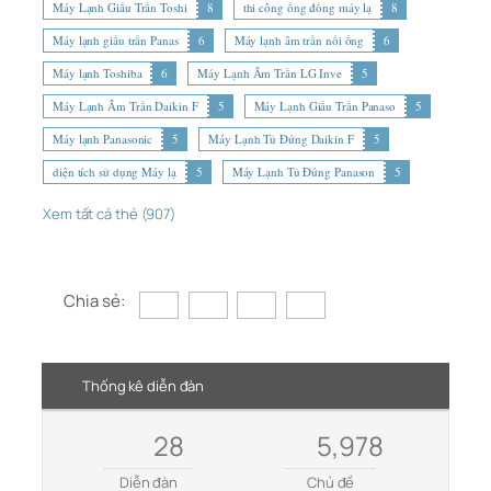
Máy Lạnh Giấu Trần Toshi
8
thi công ống đồng máy lạ
8
Máy lạnh giấu trần Panas
6
Máy lạnh âm trần nối ống
6
Máy lạnh Toshiba
6
Máy Lạnh Âm Trần LG Inve
5
Máy Lạnh Âm Trần Daikin F
5
Máy Lạnh Giấu Trần Panaso
5
Máy lạnh Panasonic
5
Máy Lạnh Tủ Đứng Daikin F
5
diện tích sử dụng Máy lạ
5
Máy Lạnh Tủ Đứng Panason
5
Xem tất cả thẻ (907)
Chia sẻ:
Thống kê diễn đàn
28
5,978
Diễn đàn
Chủ đề