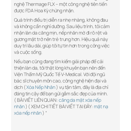
nghệ Thermage FLX – một công nghệ tiên tiến
được FDA Hoa Kỳ chứng nhận.
Quá trình điều trị diễn ra nhẹ nhàng, không đau
và không cần nghỉ dưỡng. Sau liệu trình, tôi cảm
nhận làn da căng mịn, nếp nhăn mờ đi rõ rệt và
gương mặt trở nên trẻ trung hơn. Hiệu quả này
duy trì lâu dài, giúp tôi tự tin hơn trong công việc
và cuộc sống.
Nếu bạn cũng đang tìm kiếm giải pháp để cải
thiện làn da, tôi thật lòng khuyên bạn nên đến
Viện Thẩm Mỹ Quốc Tế V-Medical. Với đội ngũ
bác sĩ chuyên môn cao, công nghệ hiện đại và
dịch (
Xóa Nếp Nhăn
) vụ tận tâm, đây là địa chỉ
đáng tin cậy để bạn gửi gắm sắc đẹp của mình.
( BÀI VIẾT LIÊN QUAN:
căng da mặt xóa nếp
nhăn
) ( XEM CHI TIẾT BÀI VIẾT TẠI ĐÂY:
mặt nạ
xóa nếp nhăn
) “