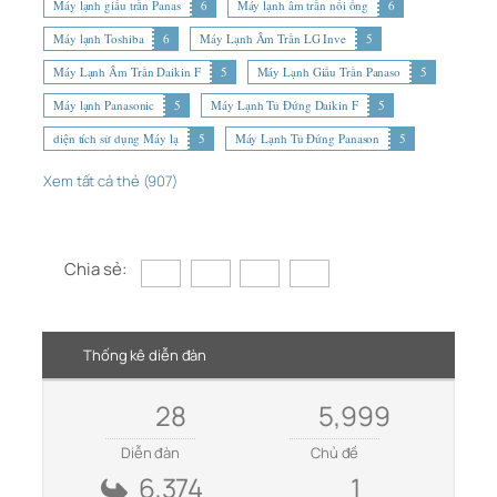
Máy lạnh giấu trần Panas
6
Máy lạnh âm trần nối ống
6
Máy lạnh Toshiba
6
Máy Lạnh Âm Trần LG Inve
5
Máy Lạnh Âm Trần Daikin F
5
Máy Lạnh Giấu Trần Panaso
5
Máy lạnh Panasonic
5
Máy Lạnh Tủ Đứng Daikin F
5
diện tích sử dụng Máy lạ
5
Máy Lạnh Tủ Đứng Panason
5
Xem tất cả thẻ (907)
Chia sẻ:
Thống kê diễn đàn
28
5,999
Diễn đàn
Chủ đề
6,374
1