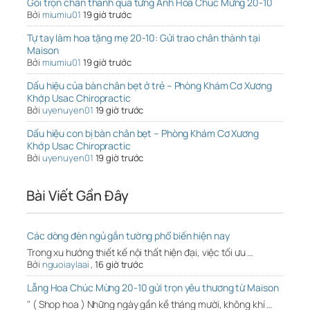
Gói trọn chân thành qua từng Ảnh Hoa Chúc Mừng 20-10
Bởi
miumiu01
19 giờ trước
Tự tay làm hoa tặng mẹ 20-10: Gửi trao chân thành tại
Maison
Bởi
miumiu01
19 giờ trước
Dấu hiệu của bàn chân bẹt ở trẻ – Phòng Khám Cơ Xương
Khớp Usac Chiropractic
Bởi
uyenuyen01
19 giờ trước
Dấu hiệu con bị bàn chân bẹt – Phòng Khám Cơ Xương
Khớp Usac Chiropractic
Bởi
uyenuyen01
19 giờ trước
Bài Viết Gần Đây
Các dòng đèn ngủ gắn tường phổ biến hiện nay
Trong xu hướng thiết kế nội thất hiện đại, việc tối ưu …
Bởi
nguoiaylaai
,
16 giờ trước
Lẵng Hoa Chúc Mừng 20-10 gửi trọn yêu thương từ Maison
" ( Shop hoa ) Những ngày gần kề tháng mười, không khí …