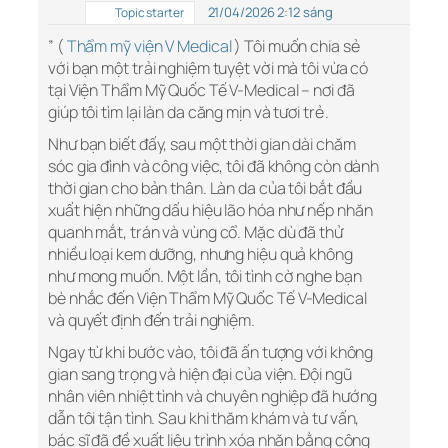
21/04/2026 2:12 sáng
Topic starter
” (
Thẩm mỹ viện V Medical
) Tôi muốn chia sẻ
với bạn một trải nghiệm tuyệt vời mà tôi vừa có
tại Viện Thẩm Mỹ Quốc Tế V-Medical – nơi đã
giúp tôi tìm lại làn da căng mịn và tươi trẻ.
Như bạn biết đấy, sau một thời gian dài chăm
sóc gia đình và công việc, tôi đã không còn dành
thời gian cho bản thân. Làn da của tôi bắt đầu
xuất hiện những dấu hiệu lão hóa như nếp nhăn
quanh mắt, trán và vùng cổ. Mặc dù đã thử
nhiều loại kem dưỡng, nhưng hiệu quả không
như mong muốn. Một lần, tôi tình cờ nghe bạn
bè nhắc đến Viện Thẩm Mỹ Quốc Tế V-Medical
và quyết định đến trải nghiệm.
Ngay từ khi bước vào, tôi đã ấn tượng với không
gian sang trọng và hiện đại của viện. Đội ngũ
nhân viên nhiệt tình và chuyên nghiệp đã hướng
dẫn tôi tận tình. Sau khi thăm khám và tư vấn,
bác sĩ đã đề xuất liệu trình xóa nhăn bằng công