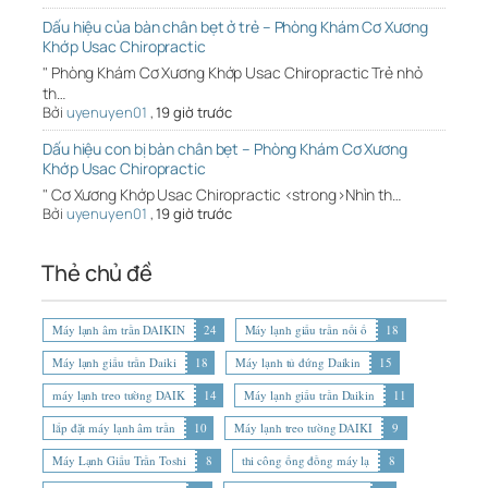
Dấu hiệu của bàn chân bẹt ở trẻ – Phòng Khám Cơ Xương
Khớp Usac Chiropractic
" Phòng Khám Cơ Xương Khớp Usac Chiropractic Trẻ nhỏ
th…
Bởi
uyenuyen01
,
19 giờ trước
Dấu hiệu con bị bàn chân bẹt – Phòng Khám Cơ Xương
Khớp Usac Chiropractic
" Cơ Xương Khớp Usac Chiropractic <strong>Nhìn th…
Bởi
uyenuyen01
,
19 giờ trước
Thẻ chủ đề
Máy lạnh âm trần DAIKIN
24
Máy lạnh giấu trần nối ố
18
Máy lạnh giấu trần Daiki
18
Máy lạnh tủ đứng Daikin
15
máy lạnh treo tường DAIK
14
Máy lạnh giấu trần Daikin
11
lắp đặt máy lạnh âm trần
10
Máy lạnh treo tường DAIKI
9
Máy Lạnh Giấu Trần Toshi
8
thi công ống đồng máy lạ
8