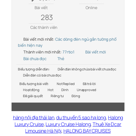
Bài viết
Online
283
Các thành viên
Bài viết mới nhất:
Các dòng đèn ngủ gắn tường phổ
biến hiện nay
Thành viên mới nhất:
77rtio1
Bài viết mới
Bài chưa đọc
Thẻ
Biểu tượng diễn đàn:
Diễn đàn không chứa bài viết chưa đọc
Diễn đàn có bài chưa đọc
Biểu tượng bài viết:
Not Replied
Đã trả lời
Hoạt động
Hot
Dính
Unapproved
Đã giải quyết
Riêng tư
Đóng
hàng nội địa thái lan
,
du thuyền 5 sao hạ long
,
Halong
Luxury Cruise
,
Luxury Cruise Halong
,
Thuê Xe Dcar
Limousine Hà Nội
,
HALONG BAY CRUISES