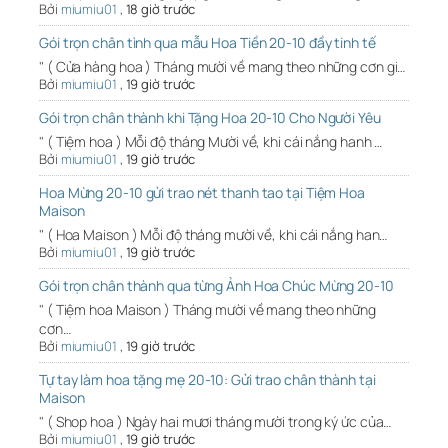
Bởi
miumiu01
,
18 giờ trước
Gói trọn chân tình qua mẫu Hoa Tiền 20-10 đầy tinh tế
" ( Cửa hàng hoa ) Tháng mười về mang theo những cơn gi…
Bởi
miumiu01
,
19 giờ trước
Gói trọn chân thành khi Tặng Hoa 20-10 Cho Người Yêu
" ( Tiệm hoa ) Mỗi độ tháng Mười về, khi cái nắng hanh …
Bởi
miumiu01
,
19 giờ trước
Hoa Mừng 20-10 gửi trao nét thanh tao tại Tiệm Hoa
Maison
" ( Hoa Maison ) Mỗi độ tháng mười về, khi cái nắng han…
Bởi
miumiu01
,
19 giờ trước
Gói trọn chân thành qua từng Ảnh Hoa Chúc Mừng 20-10
" ( Tiệm hoa Maison ) Tháng mười về mang theo những
cơn…
Bởi
miumiu01
,
19 giờ trước
Tự tay làm hoa tặng mẹ 20-10: Gửi trao chân thành tại
Maison
" ( Shop hoa ) Ngày hai mươi tháng mười trong ký ức của…
Bởi
miumiu01
,
19 giờ trước