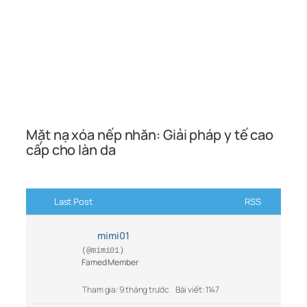
Mặt nạ xóa nếp nhăn: Giải pháp y tế cao
cấp cho làn da
Last Post
RSS
mimi01
(@mimi01)
Famed Member
Tham gia: 9 tháng trước
Bài viết: 1147