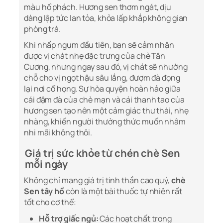
màu hổ phách. Hương sen thơm ngát, dịu
dàng lập tức lan tỏa, khỏa lấp khắp không gian
phòng trà.
Khi nhấp ngụm đầu tiên, bạn sẽ cảm nhận
được vị chát nhẹ đặc trưng của chè Tân
Cương, nhưng ngay sau đó, vị chát sẽ nhường
chỗ cho vị ngọt hậu sâu lắng, đượm đà đọng
lại nơi cổ họng. Sự hòa quyện hoàn hảo giữa
cái đậm đà của chè mạn và cái thanh tao của
hương sen tạo nên một cảm giác thư thái, nhẹ
nhàng, khiến người thưởng thức muốn nhâm
nhi mãi không thôi.
Giá trị sức khỏe từ chén chè Sen
mỗi ngày
Không chỉ mang giá trị tinh thần cao quý,
chè
Sen tây hồ
còn là một bài thuốc tự nhiên rất
tốt cho cơ thể:
Hỗ trợ giấc ngủ:
Các hoạt chất trong