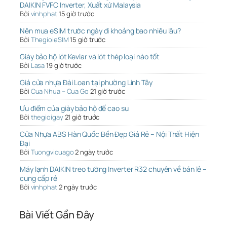
DAIKIN FVFC Inverter, Xuất xứ Malaysia
Bởi
vinhphat
15 giờ trước
Nên mua eSIM trước ngày đi khoảng bao nhiêu lâu?
Bởi
ThegioieSIM
15 giờ trước
Giày bảo hộ lót Kevlar và lót thép loại nào tốt
Bởi
Lasa
19 giờ trước
Giá cửa nhựa Đài Loan tại phường Linh Tây
Bởi
Cua Nhua – Cua Go
21 giờ trước
Ưu điểm của giày bảo hộ đế cao su
Bởi
thegioigay
21 giờ trước
Cửa Nhựa ABS Hàn Quốc Bền Đẹp Giá Rẻ – Nội Thất Hiện
Đại
Bởi
Tuongvicuago
2 ngày trước
Máy lạnh DAIKIN treo tường Inverter R32 chuyên về bán lẻ –
cung cấp rẻ
Bởi
vinhphat
2 ngày trước
Bài Viết Gần Đây