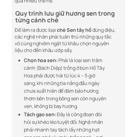
qua nhiều thế hệ.
Quy trình lưu giữ hương sen trong
từng cánh chè
Để làm ra được loại
chè Sen tây hồ
đúng điệu,
các nghệ nhân phải tuân thủ những quy tắc
vô cùng nghiêm ngặt từ khâu chọn nguyên
liệu cho đến khâu ướp sấy.
Chọn hoa sen:
Phải là loại sen trăm
cánh (Bách Diệp) trồng ở bùn Hồ Tây.
Hoa phải được hái từ lúc 4 – 5 giờ
sáng, khi những tia nắng đầu ngày
chưa xuất hiện để đảm bảo hương
thơm bên trong bông sen còn nguyên
vẹn, không bị bay hương.
Tách gạo sen:
Đây là công đoạn đòi
hỏi sự khéo léo tuyệt đối. Nghệ nhân
phải nhanh tay tách lấy những hạt