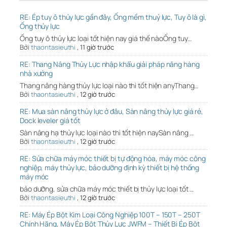
RE: Ép tuy ô thủy lực gần đây, Ống mềm thuỷ lực, Tuy ô là gì,
Ống thủy lực
Ống tuy ô thủy lực loại tốt hiện nay giá thế nàoỐng tuy…
Bởi
thaontasieuthi
,
11 giờ trước
RE: Thang Nâng Thủy Lực nhập khẩu giải pháp nâng hàng
nhà xưởng
Thang nâng hàng thủy lực loại nào thì tốt hiện anyThang…
Bởi
thaontasieuthi
,
12 giờ trước
RE: Mua sàn nâng thủy lực ở đâu, Sàn nâng thủy lực giá rẻ,
Dock leveler giá tốt
Sàn nâng hạ thủy lực loại nào thì tốt hiện naySàn nâng …
Bởi
thaontasieuthi
,
12 giờ trước
RE: Sửa chữa máy móc thiết bị tự động hóa, máy móc công
nghiệp, máy thủy lực, bảo dưỡng định kỳ thiết bị hệ thống
máy móc
bảo dưỡng, sửa chữa máy móc thiết bị thủy lực loại tốt …
Bởi
thaontasieuthi
,
12 giờ trước
RE: Máy Ép Bột Kim Loại Công Nghiệp 100T – 150T – 250T
Chính Hãng, Máy Ép Bột Thủy Lực JWFM – Thiết Bị Ép Bột