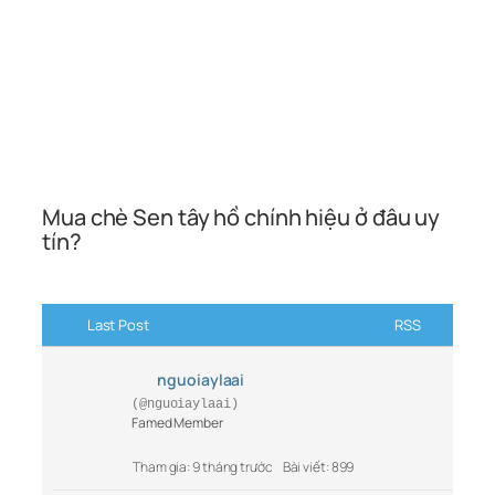
Mua chè Sen tây hồ chính hiệu ở đâu uy
tín?
Last Post
RSS
nguoiaylaai
(@nguoiaylaai)
Famed Member
Tham gia: 9 tháng trước
Bài viết: 899