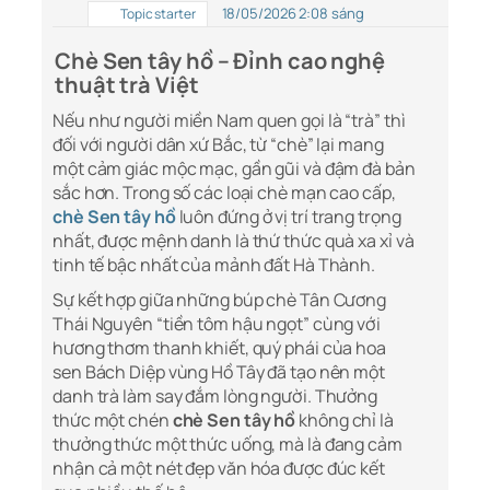
18/05/2026 2:08 sáng
Topic starter
Chè Sen tây hồ – Đỉnh cao nghệ
thuật trà Việt
Nếu như người miền Nam quen gọi là “trà” thì
đối với người dân xứ Bắc, từ “chè” lại mang
một cảm giác mộc mạc, gần gũi và đậm đà bản
sắc hơn. Trong số các loại chè mạn cao cấp,
chè Sen tây hồ
luôn đứng ở vị trí trang trọng
nhất, được mệnh danh là thứ thức quà xa xỉ và
tinh tế bậc nhất của mảnh đất Hà Thành.
Sự kết hợp giữa những búp chè Tân Cương
Thái Nguyên “tiền tôm hậu ngọt” cùng với
hương thơm thanh khiết, quý phái của hoa
sen Bách Diệp vùng Hồ Tây đã tạo nên một
danh trà làm say đắm lòng người. Thưởng
thức một chén
chè Sen tây hồ
không chỉ là
thưởng thức một thức uống, mà là đang cảm
nhận cả một nét đẹp văn hóa được đúc kết