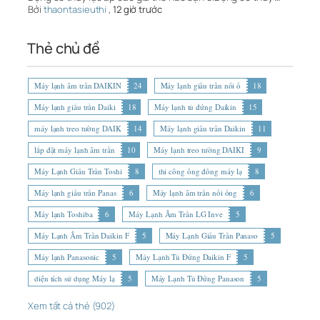
Bởi
thaontasieuthi
,
12 giờ trước
Thẻ chủ đề
Máy lạnh âm trần DAIKIN
24
Máy lạnh giấu trần nối ố
18
Máy lạnh giấu trần Daiki
18
Máy lạnh tủ đứng Daikin
15
máy lạnh treo tường DAIK
14
Máy lạnh giấu trần Daikin
11
lắp đặt máy lạnh âm trần
10
Máy lạnh treo tường DAIKI
9
Máy Lạnh Giấu Trần Toshi
8
thi công ống đồng máy lạ
8
Máy lạnh giấu trần Panas
6
Máy lạnh âm trần nối ống
6
Máy lạnh Toshiba
6
Máy Lạnh Âm Trần LG Inve
5
Máy Lạnh Âm Trần Daikin F
5
Máy Lạnh Giấu Trần Panaso
5
Máy lạnh Panasonic
5
Máy Lạnh Tủ Đứng Daikin F
5
diện tích sử dụng Máy lạ
5
Máy Lạnh Tủ Đứng Panason
5
Xem tất cả thẻ (902)