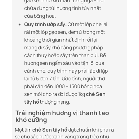
gạo sen nhỏ xíu màu trắng ngà – nơi
chứa đựng túi hương tinh túy nhất
của bông hoa.
Quy trình ướp sấy:
Cứ một lớp chè lại
rải một lớp gạo sen, đem ủ trong một
khoảng thời gian nhất định rồi lại
mang đi sấy khô bằng phương pháp
cách thủy hoặc sấy trên than củi. Để
hương sen ngấm sâu vào tận lõi của
cánh chè, quy trình này phải lặp đi lặp
lại từ 5 đến 7 lần. Ước tính, người thợ
phải cần đến 1000 – 1500 bông hoa
sen mới cho ra đời được 1kg
chè Sen
tây hồ
thượng hạng.
Trải nghiệm hương vị thanh tao
khó cưỡng
Một ấm
chè Sen tây hồ
đạt chuẩn khi pha ra
sẽ cho sắc nước xanh vàng trong trẻo như