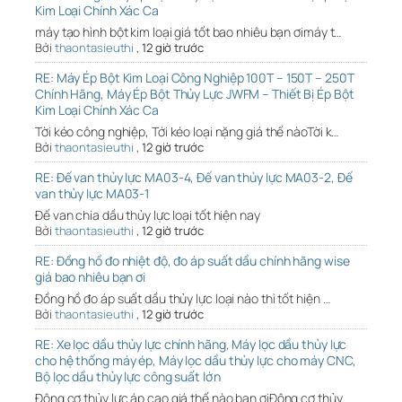
Kim Loại Chính Xác Ca
máy tạo hình bột kim loại giá tốt bao nhiêu bạn ơimáy t…
Bởi
thaontasieuthi
,
12 giờ trước
RE: Máy Ép Bột Kim Loại Công Nghiệp 100T – 150T – 250T
Chính Hãng, Máy Ép Bột Thủy Lực JWFM – Thiết Bị Ép Bột
Kim Loại Chính Xác Ca
Tời kéo công nghiệp, Tới kéo loại nặng giá thế nàoTời k…
Bởi
thaontasieuthi
,
12 giờ trước
RE: Đế van thủy lực MA03-4, Đế van thủy lực MA03-2, Đế
van thủy lực MA03-1
Đế van chia dầu thủy lực loại tốt hiện nay
Bởi
thaontasieuthi
,
12 giờ trước
RE: Đồng hồ đo nhiệt độ, đo áp suất dầu chính hãng wise
giá bao nhiêu bạn ơi
Đồng hồ đo áp suất dầu thủy lực loại nào thì tốt hiện …
Bởi
thaontasieuthi
,
12 giờ trước
RE: Xe lọc dầu thủy lực chính hãng, Máy lọc dầu thủy lực
cho hệ thống máy ép, Máy lọc dầu thủy lực cho máy CNC,
Bộ lọc dầu thủy lực công suất lớn
Động cơ thủy lực áp cao giá thế nào bạn ơiĐộng cơ thủy …