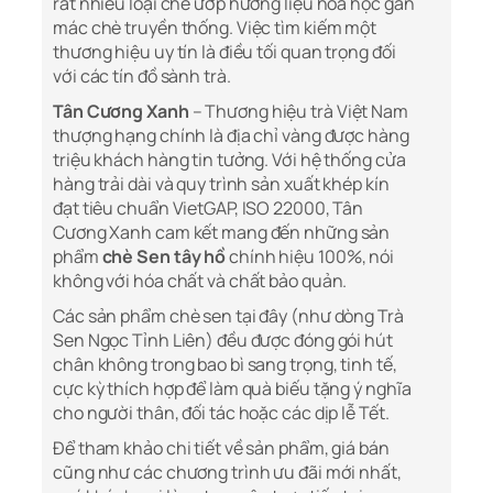
rất nhiều loại chè ướp hương liệu hóa học gắn
mác chè truyền thống. Việc tìm kiếm một
thương hiệu uy tín là điều tối quan trọng đối
với các tín đồ sành trà.
Tân Cương Xanh
– Thương hiệu trà Việt Nam
thượng hạng chính là địa chỉ vàng được hàng
triệu khách hàng tin tưởng. Với hệ thống cửa
hàng trải dài và quy trình sản xuất khép kín
đạt tiêu chuẩn VietGAP, ISO 22000, Tân
Cương Xanh cam kết mang đến những sản
phẩm
chè Sen tây hồ
chính hiệu 100%, nói
không với hóa chất và chất bảo quản.
Các sản phẩm chè sen tại đây (như dòng Trà
Sen Ngọc Tỉnh Liên) đều được đóng gói hút
chân không trong bao bì sang trọng, tinh tế,
cực kỳ thích hợp để làm quà biếu tặng ý nghĩa
cho người thân, đối tác hoặc các dịp lễ Tết.
Để tham khảo chi tiết về sản phẩm, giá bán
cũng như các chương trình ưu đãi mới nhất,