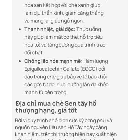
hoa sen kết hợp với chè xanh giúp
làm dịu thần kinh, giảm căng thẳng
và mang lại giấc ngủ ngon.
Thanh nhiệt, giải độc:
Thức uống
này giúp làm mát cơ thể, hỗ trợ tiêu
hóa tốt và tăng cường quá trình trao
đổi chất.
Chống lão hóa mạnh mẽ:
Hàm lượng
Epigallocatechin Gallate (EGCG) dồi
dào trong chè giúp bảo vệ tế bào khỏi
các gốc tự do, nuôi dưỡng làn da khỏe
mạnh từ bên trong.
Địa chỉ mua chè Sen tây hồ
thượng hạng, giá tốt
Bởi vì quy trình chế biến cực kỳ công phu và
nguồn nguyên liệu sen Hồ Tây ngày càng
khan hiếm, trên thị trường hiện nay xuất hiện