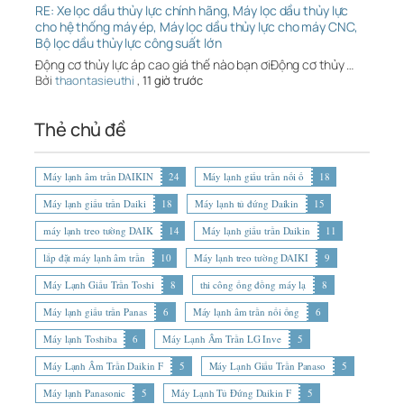
RE: Xe lọc dầu thủy lực chính hãng, Máy lọc dầu thủy lực
cho hệ thống máy ép, Máy lọc dầu thủy lực cho máy CNC,
Bộ lọc dầu thủy lực công suất lớn
Động cơ thủy lực áp cao giá thế nào bạn ơiĐộng cơ thủy …
Bởi
thaontasieuthi
,
11 giờ trước
Thẻ chủ đề
Máy lạnh âm trần DAIKIN
24
Máy lạnh giấu trần nối ố
18
Máy lạnh giấu trần Daiki
18
Máy lạnh tủ đứng Daikin
15
máy lạnh treo tường DAIK
14
Máy lạnh giấu trần Daikin
11
lắp đặt máy lạnh âm trần
10
Máy lạnh treo tường DAIKI
9
Máy Lạnh Giấu Trần Toshi
8
thi công ống đồng máy lạ
8
Máy lạnh giấu trần Panas
6
Máy lạnh âm trần nối ống
6
Máy lạnh Toshiba
6
Máy Lạnh Âm Trần LG Inve
5
Máy Lạnh Âm Trần Daikin F
5
Máy Lạnh Giấu Trần Panaso
5
Máy lạnh Panasonic
5
Máy Lạnh Tủ Đứng Daikin F
5