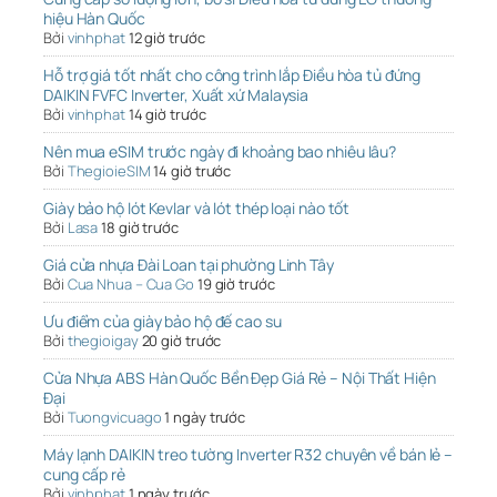
hiệu Hàn Quốc
Bởi
vinhphat
12 giờ trước
Hỗ trợ giá tốt nhất cho công trình lắp Điều hòa tủ đứng
DAIKIN FVFC Inverter, Xuất xứ Malaysia
Bởi
vinhphat
14 giờ trước
Nên mua eSIM trước ngày đi khoảng bao nhiêu lâu?
Bởi
ThegioieSIM
14 giờ trước
Giày bảo hộ lót Kevlar và lót thép loại nào tốt
Bởi
Lasa
18 giờ trước
Giá cửa nhựa Đài Loan tại phường Linh Tây
Bởi
Cua Nhua – Cua Go
19 giờ trước
Ưu điểm của giày bảo hộ đế cao su
Bởi
thegioigay
20 giờ trước
Cửa Nhựa ABS Hàn Quốc Bền Đẹp Giá Rẻ – Nội Thất Hiện
Đại
Bởi
Tuongvicuago
1 ngày trước
Máy lạnh DAIKIN treo tường Inverter R32 chuyên về bán lẻ –
cung cấp rẻ
Bởi
vinhphat
1 ngày trước