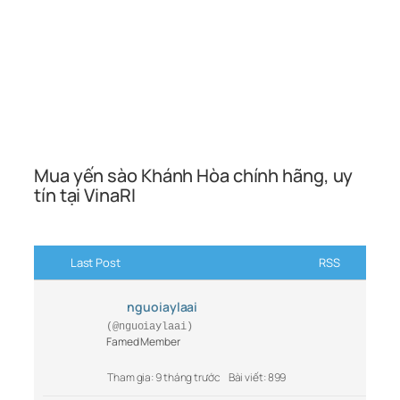
Mua yến sào Khánh Hòa chính hãng, uy
tín tại VinaRI
Last Post
RSS
nguoiaylaai
(@nguoiaylaai)
Famed Member
Tham gia: 9 tháng trước
Bài viết: 899