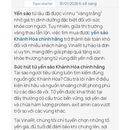
15/01/2026 6:48 sáng
Topic starter
Yến sào
từ lâu đã được ví như “vàng trắng”
nhờ giá trị dinh dưỡng đặc biệt đối với sức
khỏe con người. Tuy nhiên, giữa thị trường
vàng thau lẫn lộn, việc tìm mua được
yến sào
Khánh Hòa chính hãng
trở thành bài toán khó
đối với nhiều khách hàng. VinaRI tự hào là đơn
vị uy tín, mang đến giải pháp quà tặng sức
khỏe thượng hạng từ vùng đất yến nổi danh.
Sức hút từ yến sào Khánh Hòa chính hãng
Tại sao người tiêu dùng luôn tìm kiếm đúng
nguồn gốc Khánh Hòa? Câu trả lời nằm ở điều
kiện khí hậu và nguồn khoáng chất phong phú
từ các đảo đá vôi. Tổ yến được khai thác tại
đây thường có cấu trúc bền vững, sợi yến dai
và chứa hàm lượng protein, axit amin cao vượt
trội so với các vùng khác.
Tại VinaRI, chúng tôi chỉ tuyển chọn những tổ
yến già, đủ tuổi để đảm bảo khi chưng lên, sợi