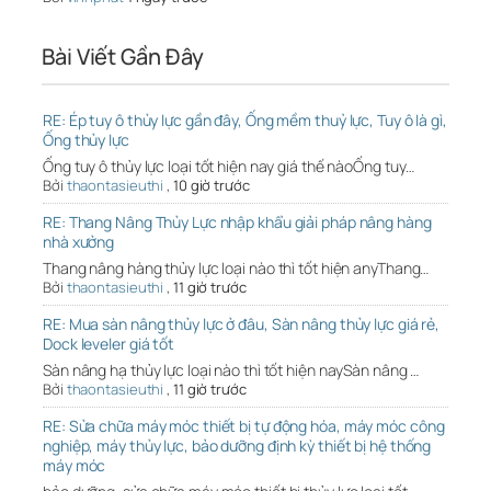
Bài Viết Gần Đây
RE: Ép tuy ô thủy lực gần đây, Ống mềm thuỷ lực, Tuy ô là gì,
Ống thủy lực
Ống tuy ô thủy lực loại tốt hiện nay giá thế nàoỐng tuy…
Bởi
thaontasieuthi
,
10 giờ trước
RE: Thang Nâng Thủy Lực nhập khẩu giải pháp nâng hàng
nhà xưởng
Thang nâng hàng thủy lực loại nào thì tốt hiện anyThang…
Bởi
thaontasieuthi
,
11 giờ trước
RE: Mua sàn nâng thủy lực ở đâu, Sàn nâng thủy lực giá rẻ,
Dock leveler giá tốt
Sàn nâng hạ thủy lực loại nào thì tốt hiện naySàn nâng …
Bởi
thaontasieuthi
,
11 giờ trước
RE: Sửa chữa máy móc thiết bị tự động hóa, máy móc công
nghiệp, máy thủy lực, bảo dưỡng định kỳ thiết bị hệ thống
máy móc