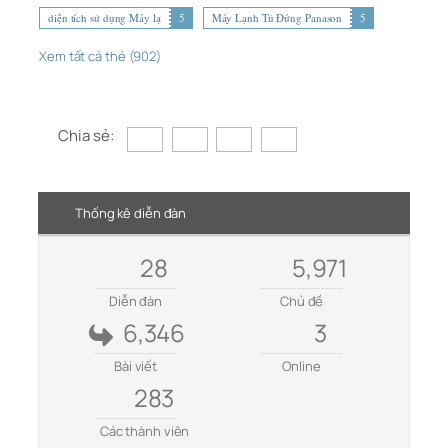
diện tích sử dụng Máy lạ
5
Máy Lạnh Tủ Đứng Panason
5
Xem tất cả thẻ (902)
Chia sẻ:
Thống kê diễn đàn
28
5,971
Diễn đàn
Chủ đề
6,346
3
Bài viết
Online
283
Các thành viên