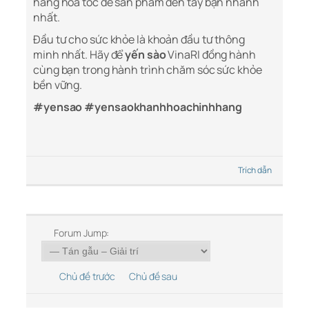
hàng hỏa tốc để sản phẩm đến tay bạn nhanh
nhất.
Đầu tư cho sức khỏe là khoản đầu tư thông
minh nhất. Hãy để
yến sào
VinaRI đồng hành
cùng bạn trong hành trình chăm sóc sức khỏe
bền vững.
#yensao #yensaokhanhhoachinhhang
Trích dẫn
Forum Jump:
Chủ đề trước
Chủ đề sau