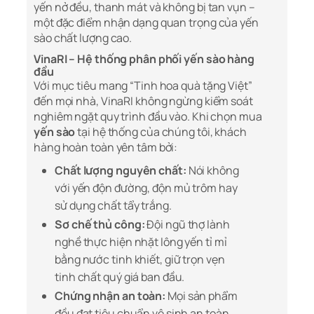
yến nở đều, thanh mát và không bị tan vụn –
một đặc điểm nhận dạng quan trọng của yến
sào chất lượng cao.
VinaRI – Hệ thống phân phối yến sào hàng
đầu
Với mục tiêu mang “Tinh hoa quà tặng Việt”
đến mọi nhà, VinaRI không ngừng kiểm soát
nghiêm ngặt quy trình đầu vào. Khi chọn mua
yến sào
tại hệ thống của chúng tôi, khách
hàng hoàn toàn yên tâm bởi:
Chất lượng nguyên chất:
Nói không
với yến độn đường, độn mủ trôm hay
sử dụng chất tẩy trắng.
Sơ chế thủ công:
Đội ngũ thợ lành
nghề thực hiện nhặt lông yến tỉ mỉ
bằng nước tinh khiết, giữ trọn vẹn
tinh chất quý giá ban đầu.
Chứng nhận an toàn:
Mọi sản phẩm
đều đạt tiêu chuẩn vệ sinh an toàn