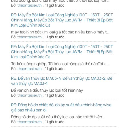
bảo dưỡng, sửa chữa máy móc thiết bị thủy lực loại tốt …
Bởi
thaontasieuthi
,
11 giờ trước
RE: Máy Ép Bột Kim Loại Công Nghiệp 100T – 150T – 250T
Chính Hãng, Máy Ép Bột Thủy Lực JWFM – Thiết Bị Ép Bột
Kim Loại Chính Xác Ca
máy tạo hình bột kim loại giá tốt bao nhiêu bạn ơimáy t…
Bởi
thaontasieuthi
,
11 giờ trước
RE: Máy Ép Bột Kim Loại Công Nghiệp 100T – 150T – 250T
Chính Hãng, Máy Ép Bột Thủy Lực JWFM – Thiết Bị Ép Bột
Kim Loại Chính Xác Ca
Tời kéo công nghiệp, Tới kéo loại nặng giá thế nàoTời k…
Bởi
thaontasieuthi
,
11 giờ trước
RE: Đế van thủy lực MA03-4, Đế van thủy lực MA03-2, Đế
van thủy lực MA03-1
Đế van chia dầu thủy lực loại tốt hiện nay
Bởi
thaontasieuthi
,
11 giờ trước
RE: Đồng hồ đo nhiệt độ, đo áp suất dầu chính hãng wise
giá bao nhiêu bạn ơi
Đồng hồ đo áp suất dầu thủy lực loại nào thì tốt hiện …
Bởi
thaontasieuthi
,
11 giờ trước