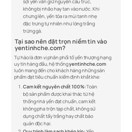
sợi yến vẫn giữ nguyên cấu trúc,
không bị nhão hay tan vào nước. Khi
chưng lên, yến tỏa ra mùi tanh nhẹ
đặc trưng tự nhiên như lòng trắng
trứng gà.
Tại sao nên đặt trọn niềm tin vào
yentinhche.com?
Tự hào là đơn vị phân phối tổ yến thượng hạng
uy tín hàng đầu, hệ thống
yentinhche.com
luôn mang đến cho khách hàng những sản
phẩm đạt tiêu chuẩn kiểm định khắt khe:
Cam kết nguyên chất 100%:
Toàn
bộ sản phẩm được khai thác từ hệ
thống nhà yến đạt chuẩn, cam kết
không pha trộn tạp chất, không sử
dụng chất tẩy trắng hay chất bảo
quản độc hại.
Quy trình làm sạch khép kín:
Yến