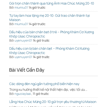
Gói trọn chân thành qua từng Ảnh Hoa Chúc Mừng 20-10
Bởi
miumiu01
14 giờ trước
Tự tay làm hoa tặng mẹ 20-10: Gửi trao chân thành tại
Maison
Bởi
miumiu01
14 giờ trước
Dấu hiệu của bàn chân bẹt ở trẻ – Phòng Khám Cơ Xương
Khớp Usac Chiropractic
Bởi
uyenuyen01
14 giờ trước
Dấu hiệu con bị bàn chân bẹt – Phòng Khám Cơ Xương
Khớp Usac Chiropractic
Bởi
uyenuyen01
14 giờ trước
Bài Viết Gần Đây
Các dòng đèn ngủ gắn tường phổ biến hiện nay
Trong xu hướng thiết kế nội thất hiện đại, việc tối ưu …
Bởi
nguoiaylaai
,
11 giờ trước
Lẵng Hoa Chúc Mừng 20-10 gửi trọn yêu thương từ Maison