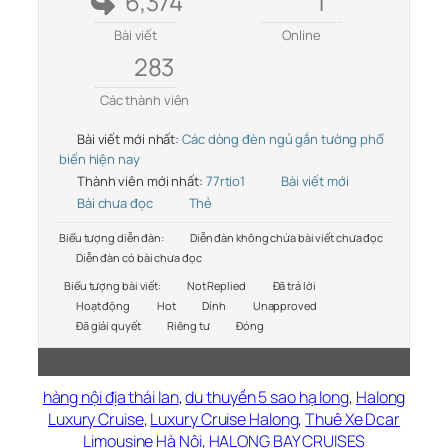
6,374
1
Bài viết
Online
283
Các thành viên
Bài viết mới nhất:
Các dòng đèn ngủ gắn tường phổ
biến hiện nay
Thành viên mới nhất:
77rtio1
Bài viết mới
Bài chưa đọc
Thẻ
Biểu tượng diễn đàn:
Diễn đàn không chứa bài viết chưa đọc
Diễn đàn có bài chưa đọc
Biểu tượng bài viết:
Not Replied
Đã trả lời
Hoạt động
Hot
Dính
Unapproved
Đã giải quyết
Riêng tư
Đóng
hàng nội địa thái lan
,
du thuyền 5 sao hạ long
,
Halong
Luxury Cruise
,
Luxury Cruise Halong
,
Thuê Xe Dcar
Limousine Hà Nội
,
HALONG BAY CRUISES