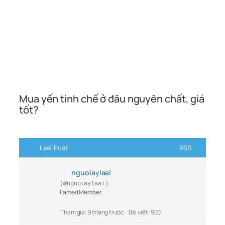
Mua yến tinh chế ở đâu nguyên chất, giá
tốt?
Last Post
RSS
nguoiaylaai
(@nguoiaylaai)
Famed Member
Tham gia: 9 tháng trước
Bài viết: 900