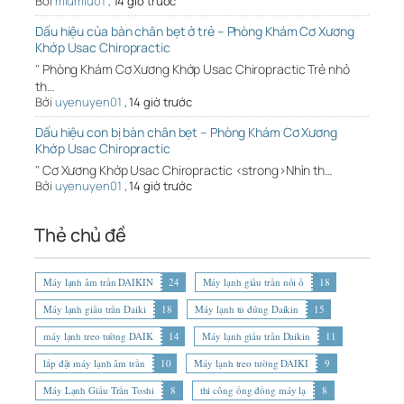
Bởi
miumiu01
,
14 giờ trước
Dấu hiệu của bàn chân bẹt ở trẻ – Phòng Khám Cơ Xương
Khớp Usac Chiropractic
" Phòng Khám Cơ Xương Khớp Usac Chiropractic Trẻ nhỏ
th…
Bởi
uyenuyen01
,
14 giờ trước
Dấu hiệu con bị bàn chân bẹt – Phòng Khám Cơ Xương
Khớp Usac Chiropractic
" Cơ Xương Khớp Usac Chiropractic <strong>Nhìn th…
Bởi
uyenuyen01
,
14 giờ trước
Thẻ chủ đề
Máy lạnh âm trần DAIKIN
24
Máy lạnh giấu trần nối ố
18
Máy lạnh giấu trần Daiki
18
Máy lạnh tủ đứng Daikin
15
máy lạnh treo tường DAIK
14
Máy lạnh giấu trần Daikin
11
lắp đặt máy lạnh âm trần
10
Máy lạnh treo tường DAIKI
9
Máy Lạnh Giấu Trần Toshi
8
thi công ống đồng máy lạ
8