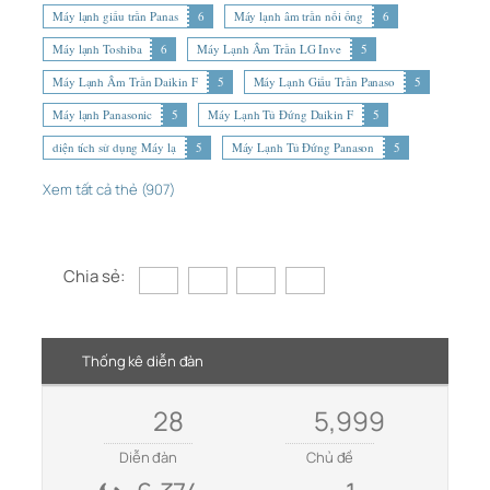
Máy lạnh giấu trần Panas
6
Máy lạnh âm trần nối ống
6
Máy lạnh Toshiba
6
Máy Lạnh Âm Trần LG Inve
5
Máy Lạnh Âm Trần Daikin F
5
Máy Lạnh Giấu Trần Panaso
5
Máy lạnh Panasonic
5
Máy Lạnh Tủ Đứng Daikin F
5
diện tích sử dụng Máy lạ
5
Máy Lạnh Tủ Đứng Panason
5
Xem tất cả thẻ (907)
Chia sẻ:
Thống kê diễn đàn
28
5,999
Diễn đàn
Chủ đề