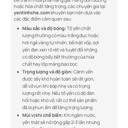
Để tránh mua phải hàng giả, hàng độn đường
hoặc hóa chất tăng trọng, các chuyên gia tại
yentinhche.com
khuyên bạn nên dựa vào
các đặc điểm cảm quan sau:
Màu sắc và độ bóng:
Tổ yến chất
lượng thường có màu trắng đục hoặc
hơi ngả vàng tự nhiên, bề mặt xốp, sợi
yến đan xen rõ rệt và tuyệt đối không
có độ bóng bẩy bất thường của hóa
chất hay lớp màng bao bọc.
Trọng lượng và độ giòn:
Cánh yến
được sấy khô hoàn toàn sẽ rất giòn,
dễ vỡ vụn khi bóp nhẹ và có trọng
lượng rất nhẹ. Nếu tổ yến có độ đàn
hồi hoặc khó vỡ, rất có thể sản phẩm
đã bị phun ẩm để tăng trọng lượng.
Mùi vị khi chế biến:
Khi ngâm nước,
yến thật sẽ nở rộng gấp 2-3 lần nhưng