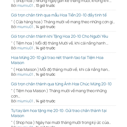
" ( Shop hoa ) Những ngày gần kề tháng mười, không khí …
Bởi
miumiu01
,
13 giờ trước
Gói trọn chân tình qua mẫu Hoa Tiền 20-10 đầy tinh tế
" ( Cửa hàng hoa ) Tháng mười về mang theo những cơn gi…
Bởi
miumiu01
,
14 giờ trước
Gói trọn chân thành khi Tặng Hoa 20-10 Cho Người Yêu
" ( Tiệm hoa ) Mỗi độ tháng Mười về, khi cái nắng hanh …
Bởi
miumiu01
,
14 giờ trước
Hoa Mừng 20-10 gửi trao nét thanh tao tại Tiệm Hoa
Maison
" ( Hoa Maison ) Mỗi độ tháng mười về, khi cái nắng han…
Bởi
miumiu01
,
14 giờ trước
Gói trọn chân thành qua từng Ảnh Hoa Chúc Mừng 20-10
" ( Tiệm hoa Maison ) Tháng mười về mang theo những
cơn…
Bởi
miumiu01
,
14 giờ trước
Tự tay làm hoa tặng mẹ 20-10: Gửi trao chân thành tại
Maison
" ( Shop hoa ) Ngày hai mươi tháng mười trong ký ức của…