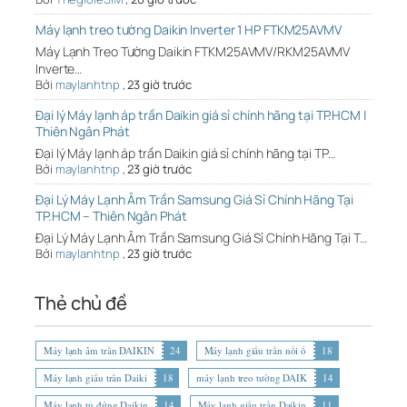
Máy lạnh treo tường Daikin Inverter 1 HP FTKM25AVMV
Máy Lạnh Treo Tường Daikin FTKM25AVMV/RKM25AVMV
Inverte…
Bởi
maylanhtnp
,
23 giờ trước
Đại lý Máy lạnh áp trần Daikin giá sỉ chính hãng tại TP.HCM |
Thiên Ngân Phát
Đại lý Máy lạnh áp trần Daikin giá sỉ chính hãng tại TP…
Bởi
maylanhtnp
,
23 giờ trước
Đại Lý Máy Lạnh Âm Trần Samsung Giá Sỉ Chính Hãng Tại
TP.HCM – Thiên Ngân Phát
Đại Lý Máy Lạnh Âm Trần Samsung Giá Sỉ Chính Hãng Tại T…
Bởi
maylanhtnp
,
23 giờ trước
Thẻ chủ đề
Máy lạnh âm trần DAIKIN
24
Máy lạnh giấu trần nối ố
18
Máy lạnh giấu trần Daiki
18
máy lạnh treo tường DAIK
14
Máy lạnh tủ đứng Daikin
14
Máy lạnh giấu trần Daikin
11