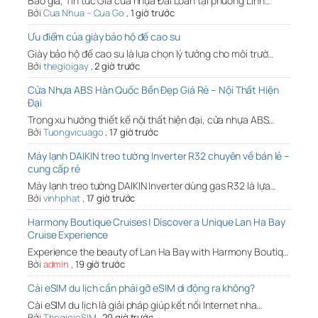
Báo giá, Tin tức Giá cửa nhựa Đài Loan tại phường Linh…
Bởi
Cua Nhua – Cua Go
,
1 giờ trước
Ưu điểm của giày bảo hộ đế cao su
Giày bảo hộ đế cao su là lựa chọn lý tưởng cho môi trườ…
Bởi
thegioigay
,
2 giờ trước
Cửa Nhựa ABS Hàn Quốc Bền Đẹp Giá Rẻ – Nội Thất Hiện
Đại
Trong xu hướng thiết kế nội thất hiện đại, cửa nhựa ABS…
Bởi
Tuongvicuago
,
17 giờ trước
Máy lạnh DAIKIN treo tường Inverter R32 chuyên về bán lẻ –
cung cấp rẻ
Máy lạnh treo tường DAIKIN Inverter dùng gas R32 là lựa…
Bởi
vinhphat
,
17 giờ trước
Harmony Boutique Cruises | Discover a Unique Lan Ha Bay
Cruise Experience
Experience the beauty of Lan Ha Bay with Harmony Boutiq…
Bởi
admin
,
19 giờ trước
Cài eSIM du lịch cần phải gỡ eSIM di động ra không?
Cài eSIM du lịch là giải pháp giúp kết nối Internet nha…
Bởi
ThegioieSIM
,
20 giờ trước