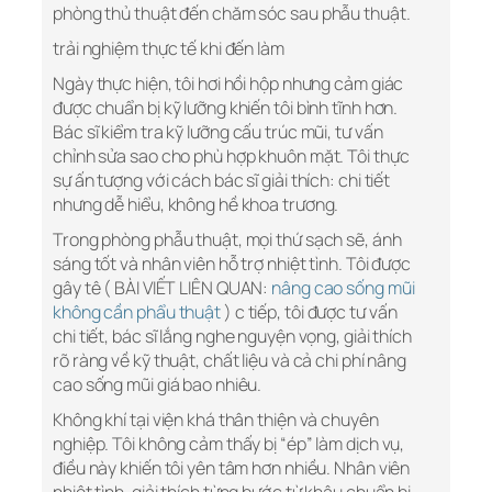
phòng thủ thuật đến chăm sóc sau phẫu thuật.
trải nghiệm thực tế khi đến làm
Ngày thực hiện, tôi hơi hồi hộp nhưng cảm giác
được chuẩn bị kỹ lưỡng khiến tôi bình tĩnh hơn.
Bác sĩ kiểm tra kỹ lưỡng cấu trúc mũi, tư vấn
chỉnh sửa sao cho phù hợp khuôn mặt. Tôi thực
sự ấn tượng với cách bác sĩ giải thích: chi tiết
nhưng dễ hiểu, không hề khoa trương.
Trong phòng phẫu thuật, mọi thứ sạch sẽ, ánh
sáng tốt và nhân viên hỗ trợ nhiệt tình. Tôi được
gây tê ( BÀI VIẾT LIÊN QUAN:
nâng cao sống mũi
không cần phẩu thuật
) c tiếp, tôi được tư vấn
chi tiết, bác sĩ lắng nghe nguyện vọng, giải thích
rõ ràng về kỹ thuật, chất liệu và cả chi phí nâng
cao sống mũi giá bao nhiêu.
Không khí tại viện khá thân thiện và chuyên
nghiệp. Tôi không cảm thấy bị “ép” làm dịch vụ,
điều này khiến tôi yên tâm hơn nhiều. Nhân viên