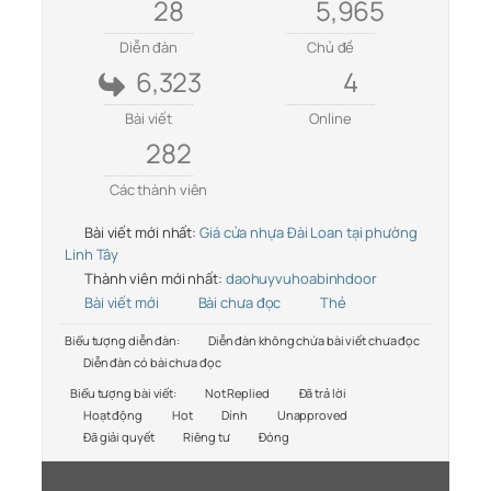
28
5,965
Diễn đàn
Chủ đề
6,323
4
Bài viết
Online
282
Các thành viên
Bài viết mới nhất:
Giá cửa nhựa Đài Loan tại phường
Linh Tây
Thành viên mới nhất:
daohuyvuhoabinhdoor
Bài viết mới
Bài chưa đọc
Thẻ
Biểu tượng diễn đàn:
Diễn đàn không chứa bài viết chưa đọc
Diễn đàn có bài chưa đọc
Biểu tượng bài viết:
Not Replied
Đã trả lời
Hoạt động
Hot
Dính
Unapproved
Đã giải quyết
Riêng tư
Đóng