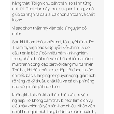
hàng thật. Tôi ghi chú cẩn thận, so sánh từng
chi tiết. Thời gian này thực sự quan trọng, vì nó
giúp tôi nhận ra đâu là lựa chọn an toàn và chất
lượng.
vì sao chọn thẩm mỹ viện bác sĩ nguyễn đỗ
chỉnh
Sau khi tham khảo nhiều nơi, tôi quyết định đến
Thẩm mỹ viện bác sĩ Nguyễn Đỗ Chỉnh. Lý do
đầu tiên là bác sĩ có nhiều năm kinh nghiệm
trong phẫu thuật mũi và sở hữu nhiều ca nâng
mũi thành công, đặc biệt với dáng mũi tự nhiên.
Thứ hai, khi đến thăm trực tiếp, tôi được tư vấn
chi tiết, bác sĩ lắng nghe nguyện vọng, giải thích
rõ ràng về kỹ thuật, chất liệu và cả chi phí nâng
cao sống mũi giá bao nhiêu.
Không khí tại viện khá thân thiện và chuyên
nghiệp. Tôi không cảm thấy bị “ép” làm dịch vụ,
điều này khiến tôi yên tâm hơn nhiều. Nhân viên
nhiệt tình, giải thích từng bước từ khâu chuẩn bị,