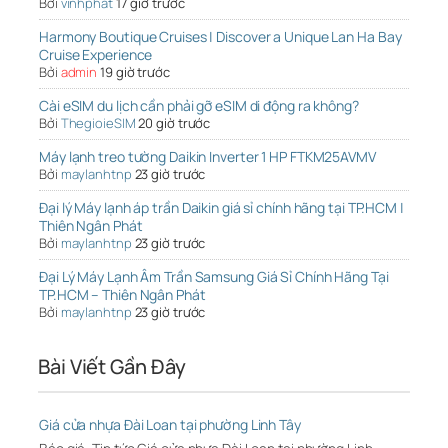
Bởi
vinhphat
17 giờ trước
Harmony Boutique Cruises | Discover a Unique Lan Ha Bay
Cruise Experience
Bởi
admin
19 giờ trước
Cài eSIM du lịch cần phải gỡ eSIM di động ra không?
Bởi
ThegioieSIM
20 giờ trước
Máy lạnh treo tường Daikin Inverter 1 HP FTKM25AVMV
Bởi
maylanhtnp
23 giờ trước
Đại lý Máy lạnh áp trần Daikin giá sỉ chính hãng tại TP.HCM |
Thiên Ngân Phát
Bởi
maylanhtnp
23 giờ trước
Đại Lý Máy Lạnh Âm Trần Samsung Giá Sỉ Chính Hãng Tại
TP.HCM – Thiên Ngân Phát
Bởi
maylanhtnp
23 giờ trước
Bài Viết Gần Đây
Giá cửa nhựa Đài Loan tại phường Linh Tây