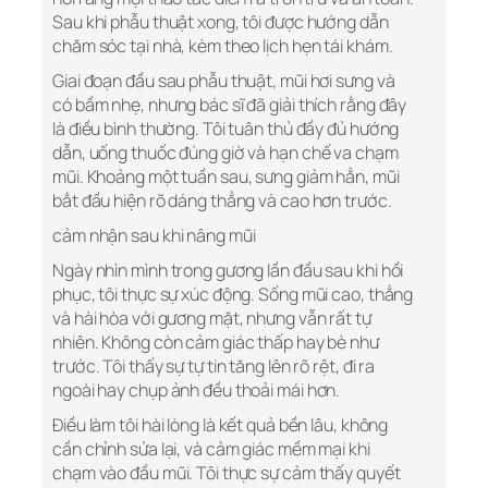
Sau khi phẫu thuật xong, tôi được hướng dẫn
chăm sóc tại nhà, kèm theo lịch hẹn tái khám.
Giai đoạn đầu sau phẫu thuật, mũi hơi sưng và
có bầm nhẹ, nhưng bác sĩ đã giải thích rằng đây
là điều bình thường. Tôi tuân thủ đầy đủ hướng
dẫn, uống thuốc đúng giờ và hạn chế va chạm
mũi. Khoảng một tuần sau, sưng giảm hẳn, mũi
bắt đầu hiện rõ dáng thẳng và cao hơn trước.
cảm nhận sau khi nâng mũi
Ngày nhìn mình trong gương lần đầu sau khi hồi
phục, tôi thực sự xúc động. Sống mũi cao, thẳng
và hài hòa với gương mặt, nhưng vẫn rất tự
nhiên. Không còn cảm giác thấp hay bè như
trước. Tôi thấy sự tự tin tăng lên rõ rệt, đi ra
ngoài hay chụp ảnh đều thoải mái hơn.
Điều làm tôi hài lòng là kết quả bền lâu, không
cần chỉnh sửa lại, và cảm giác mềm mại khi
chạm vào đầu mũi. Tôi thực sự cảm thấy quyết