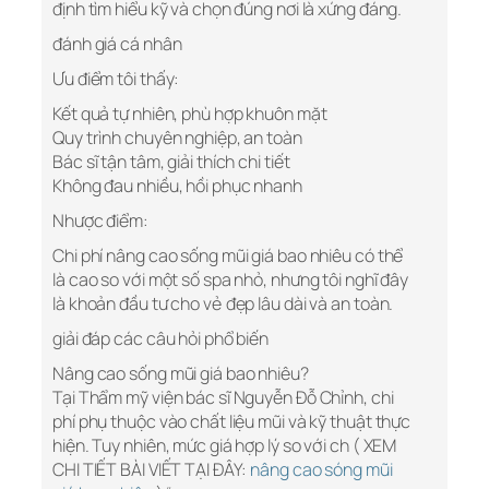
định tìm hiểu kỹ và chọn đúng nơi là xứng đáng.
đánh giá cá nhân
Ưu điểm tôi thấy:
Kết quả tự nhiên, phù hợp khuôn mặt
Quy trình chuyên nghiệp, an toàn
Bác sĩ tận tâm, giải thích chi tiết
Không đau nhiều, hồi phục nhanh
Nhược điểm:
Chi phí nâng cao sống mũi giá bao nhiêu có thể
là cao so với một số spa nhỏ, nhưng tôi nghĩ đây
là khoản đầu tư cho vẻ đẹp lâu dài và an toàn.
giải đáp các câu hỏi phổ biến
Nâng cao sống mũi giá bao nhiêu?
Tại Thẩm mỹ viện bác sĩ Nguyễn Đỗ Chỉnh, chi
phí phụ thuộc vào chất liệu mũi và kỹ thuật thực
hiện. Tuy nhiên, mức giá hợp lý so với ch ( XEM
CHI TIẾT BÀI VIẾT TẠI ĐÂY:
nâng cao sóng mũi