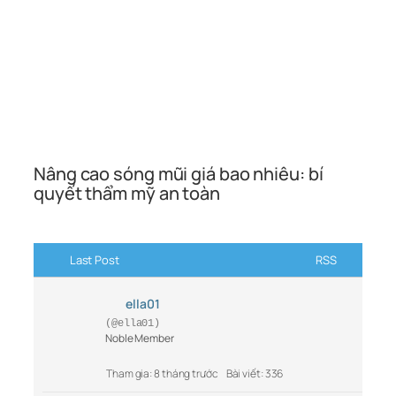
Nâng cao sóng mũi giá bao nhiêu: bí
quyết thẩm mỹ an toàn
Last Post
RSS
ella01
(@ella01)
Noble Member
Tham gia: 8 tháng trước
Bài viết: 336