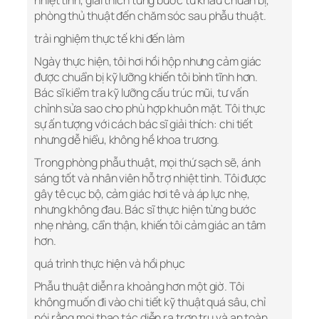
nhiệt tình, giải thích từng bước từ khâu chuẩn bị,
phòng thủ thuật đến chăm sóc sau phẫu thuật.
trải nghiệm thực tế khi đến làm
Ngày thực hiện, tôi hơi hồi hộp nhưng cảm giác
được chuẩn bị kỹ lưỡng khiến tôi bình tĩnh hơn.
Bác sĩ kiểm tra kỹ lưỡng cấu trúc mũi, tư vấn
chỉnh sửa sao cho phù hợp khuôn mặt. Tôi thực
sự ấn tượng với cách bác sĩ giải thích: chi tiết
nhưng dễ hiểu, không hề khoa trương.
Trong phòng phẫu thuật, mọi thứ sạch sẽ, ánh
sáng tốt và nhân viên hỗ trợ nhiệt tình. Tôi được
gây tê cục bộ, cảm giác hơi tê và áp lực nhẹ,
nhưng không đau. Bác sĩ thực hiện từng bước
nhẹ nhàng, cẩn thận, khiến tôi cảm giác an tâm
hơn.
quá trình thực hiện và hồi phục
Phẫu thuật diễn ra khoảng hơn một giờ. Tôi
không muốn đi vào chi tiết kỹ thuật quá sâu, chỉ
nói rằng mọi thao tác diễn ra trơn tru và an toàn.