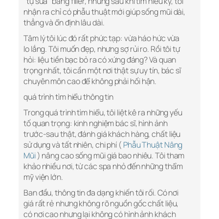
“tự sửa” bằng filler, nhưng sau khi tìm hiểu kỹ, tôi
nhận ra chỉ có phẫu thuật mới giúp sống mũi dài,
thẳng và ổn định lâu dài.
Tâm lý tôi lúc đó rất phức tạp: vừa háo hức vừa
lo lắng. Tôi muốn đẹp, nhưng sợ rủi ro. Rồi tôi tự
hỏi: liệu tiền bạc bỏ ra có xứng đáng? Và quan
trọng nhất, tôi cần một nơi thật sự uy tín, bác sĩ
chuyên môn cao để không phải hối hận.
quá trình tìm hiểu thông tin
Trong quá trình tìm hiểu, tôi liệt kê ra những yếu
tố quan trọng: kinh nghiệm bác sĩ, hình ảnh
trước-sau thật, đánh giá khách hàng, chất liệu
sử dụng và tất nhiên, chi phí (
Phẫu Thuật Nâng
Mũi
) nâng cao sống mũi giá bao nhiêu. Tôi tham
khảo nhiều nơi, từ các spa nhỏ đến những thẩm
mỹ viện lớn.
Ban đầu, thông tin đa dạng khiến tôi rối. Có nơi
giá rất rẻ nhưng không rõ nguồn gốc chất liệu,
có nơi cao nhưng lại không có hình ảnh khách