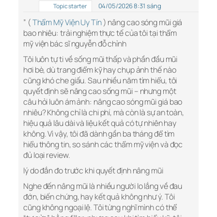
04/05/2026 8:31 sáng
Topic starter
” (
Thẩm Mỹ Viện Uy Tín
) nâng cao sóng mũi giá
bao nhiêu: trải nghiệm thực tế của tôi tại thẩm
mỹ viện bác sĩ nguyễn đỗ chỉnh
Tôi luôn tự ti về sống mũi thấp và phần đầu mũi
hơi bè, dù trang điểm kỹ hay chụp ảnh thế nào
cũng khó che giấu. Sau nhiều năm tìm hiểu, tôi
quyết định sẽ nâng cao sống mũi – nhưng một
câu hỏi luôn ám ảnh: nâng cao sóng mũi giá bao
nhiêu? Không chỉ là chi phí, mà còn là sự an toàn,
hiệu quả lâu dài và liệu kết quả có tự nhiên hay
không. Vì vậy, tôi đã dành gần ba tháng để tìm
hiểu thông tin, so sánh các thẩm mỹ viện và đọc
đủ loại review.
lý do đắn đo trước khi quyết định nâng mũi
Nghe đến nâng mũi là nhiều người lo lắng về đau
đớn, biến chứng, hay kết quả không như ý. Tôi
cũng không ngoại lệ. Tôi từng nghĩ mình có thể