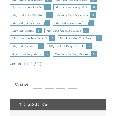
lắp đặt máy lạnh âm trần
10
Máy lạnh treo tường DAIKI
9
Máy Lạnh Giấu Trần Toshi
8
thi công ống đồng máy lạ
8
Máy lạnh giấu trần Panas
6
Máy lạnh âm trần nối ống
6
Máy lạnh Toshiba
6
Máy Lạnh Âm Trần LG Inve
5
Máy Lạnh Âm Trần Daikin F
5
Máy Lạnh Giấu Trần Panaso
5
Máy lạnh Panasonic
5
Máy Lạnh Tủ Đứng Daikin F
5
diện tích sử dụng Máy lạ
5
Máy Lạnh Tủ Đứng Panason
5
Xem tất cả thẻ (894)
Chia sẻ:
Thống kê diễn đàn