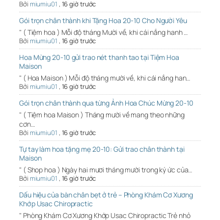
Bởi
miumiu01
,
16 giờ trước
Gói trọn chân thành khi Tặng Hoa 20-10 Cho Người Yêu
" ( Tiệm hoa ) Mỗi độ tháng Mười về, khi cái nắng hanh …
Bởi
miumiu01
,
16 giờ trước
Hoa Mừng 20-10 gửi trao nét thanh tao tại Tiệm Hoa
Maison
" ( Hoa Maison ) Mỗi độ tháng mười về, khi cái nắng han…
Bởi
miumiu01
,
16 giờ trước
Gói trọn chân thành qua từng Ảnh Hoa Chúc Mừng 20-10
" ( Tiệm hoa Maison ) Tháng mười về mang theo những
cơn…
Bởi
miumiu01
,
16 giờ trước
Tự tay làm hoa tặng mẹ 20-10: Gửi trao chân thành tại
Maison
" ( Shop hoa ) Ngày hai mươi tháng mười trong ký ức của…
Bởi
miumiu01
,
16 giờ trước
Dấu hiệu của bàn chân bẹt ở trẻ – Phòng Khám Cơ Xương
Khớp Usac Chiropractic
" Phòng Khám Cơ Xương Khớp Usac Chiropractic Trẻ nhỏ