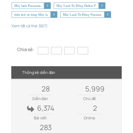
Máy lạnh Panasonic
5
Máy Lạnh Tủ Đứng Daikin F
5
diện tích sử dụng Máy lạ
5
Máy Lạnh Tủ Đứng Panason
5
Xem tất cả thẻ (907)
Chia sẻ:
Thống kê diễn đàn
28
5,999
Diễn đàn
Chủ đề
6,374
2
Bài viết
Online
283