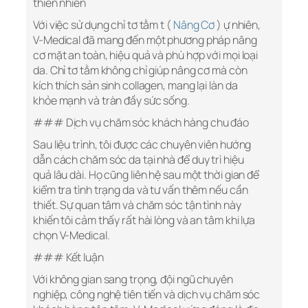
thiên nhiên
Với việc sử dụng chỉ tơ tằm t (
Nâng Cơ
) ự nhiên,
V-Medical đã mang đến một phương pháp nâng
cơ mặt an toàn, hiệu quả và phù hợp với mọi loại
da. Chỉ tơ tằm không chỉ giúp nâng cơ mà còn
kích thích sản sinh collagen, mang lại làn da
khỏe mạnh và tràn đầy sức sống.
### Dịch vụ chăm sóc khách hàng chu đáo
Sau liệu trình, tôi được các chuyên viên hướng
dẫn cách chăm sóc da tại nhà để duy trì hiệu
quả lâu dài. Họ cũng liên hệ sau một thời gian để
kiểm tra tình trạng da và tư vấn thêm nếu cần
thiết. Sự quan tâm và chăm sóc tận tình này
khiến tôi cảm thấy rất hài lòng và an tâm khi lựa
chọn V-Medical.
### Kết luận
Với không gian sang trọng, đội ngũ chuyên
nghiệp, công nghệ tiên tiến và dịch vụ chăm sóc