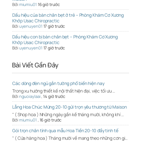
Bởi
miumiu01
16 giờ trước
Dấu hiệu của bàn chân bẹt ở trẻ – Phòng Khám Cơ Xương
Khớp Usac Chiropractic
Bởi
uyenuyen01
17 giờ trước
Dấu hiệu con bị bàn chân bẹt – Phòng Khám Cơ Xương
Khớp Usac Chiropractic
Bởi
uyenuyen01
17 giờ trước
Bài Viết Gần Đây
Các dòng đèn ngủ gắn tường phổ biến hiện nay
Trong xu hướng thiết kế nội thất hiện đại, việc tối ưu …
Bởi
nguoiaylaai
,
14 giờ trước
Lẵng Hoa Chúc Mừng 20-10 gửi trọn yêu thương từ Maison
" ( Shop hoa ) Những ngày gần kề tháng mười, không khí …
Bởi
miumiu01
,
16 giờ trước
Gói trọn chân tình qua mẫu Hoa Tiền 20-10 đầy tinh tế
" ( Cửa hàng hoa ) Tháng mười về mang theo những cơn gi…