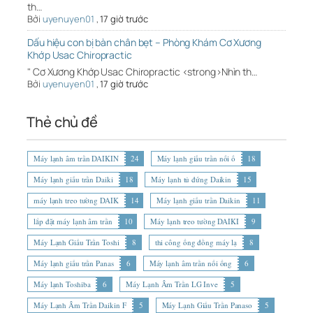
th…
Bởi
uyenuyen01
,
17 giờ trước
Dấu hiệu con bị bàn chân bẹt – Phòng Khám Cơ Xương
Khớp Usac Chiropractic
" Cơ Xương Khớp Usac Chiropractic <strong>Nhìn th…
Bởi
uyenuyen01
,
17 giờ trước
Thẻ chủ đề
Máy lạnh âm trần DAIKIN
24
Máy lạnh giấu trần nối ố
18
Máy lạnh giấu trần Daiki
18
Máy lạnh tủ đứng Daikin
15
máy lạnh treo tường DAIK
14
Máy lạnh giấu trần Daikin
11
lắp đặt máy lạnh âm trần
10
Máy lạnh treo tường DAIKI
9
Máy Lạnh Giấu Trần Toshi
8
thi công ống đồng máy lạ
8
Máy lạnh giấu trần Panas
6
Máy lạnh âm trần nối ống
6
Máy lạnh Toshiba
6
Máy Lạnh Âm Trần LG Inve
5
Máy Lạnh Âm Trần Daikin F
5
Máy Lạnh Giấu Trần Panaso
5