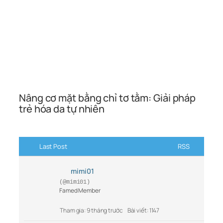
Nâng cơ mặt bằng chỉ tơ tằm: Giải pháp
trẻ hóa da tự nhiên
Last Post
RSS
mimi01
(@mimi01)
Famed Member
Tham gia: 9 tháng trước
Bài viết: 1147