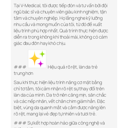
Tại V-Medical, tôi được tiếp đón và tư vấn bởi đội
ngũ bác sĩ và chuyên viên giàu kinh nghiệm, tận
tâm và chuyên nghiệp. Họ lắng nghe kỹ lưỡng
nhu cầu và mong muốn của tôi, từ đó đề xuất
liệu trình phù hợp nhất. Quá trình thực hiện được
diễn ra trong không khí thoải mái, không có cảm
giác đau đớn hay khó chịu.
###
Hiệu quả rõ rệt, làn da trẻ
trung hơn
Sau khi thực hiện liệu trình nâng cơ mặt bằng
chỉ tơ tằm, tôi cảm nhận rõ rệt sự thay đổi trên
làn da của mình. Da trở nên căng mịn, săn chắc
và các nếp nhăn, vết chân chim giảm hẳn. Đặc
biệt, vùng da quanh mắt và cằm được nâng lên
rõ rệt, mang lại vẻ đẹp tự nhiên và tươi trẻ.
### Sự kết hợp hoàn hảo giữa công nghệ và