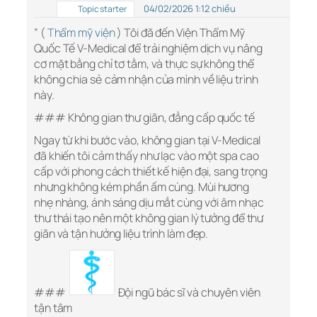
04/02/2026 1:12 chiều
Topic starter
” (
Thẩm mỹ viện
) Tôi đã đến Viện Thẩm Mỹ
Quốc Tế V-Medical để trải nghiệm dịch vụ nâng
cơ mặt bằng chỉ tơ tằm, và thực sự không thể
không chia sẻ cảm nhận của mình về liệu trình
này.
### Không gian thư giãn, đẳng cấp quốc tế
Ngay từ khi bước vào, không gian tại V-Medical
đã khiến tôi cảm thấy như lạc vào một spa cao
cấp với phong cách thiết kế hiện đại, sang trọng
nhưng không kém phần ấm cúng. Mùi hương
nhẹ nhàng, ánh sáng dịu mắt cùng với âm nhạc
thư thái tạo nên một không gian lý tưởng để thư
giãn và tận hưởng liệu trình làm đẹp.
### ‍
Đội ngũ bác sĩ và chuyên viên
tận tâm