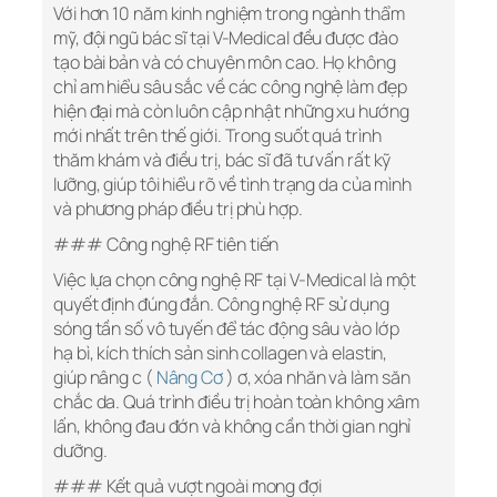
Với hơn 10 năm kinh nghiệm trong ngành thẩm
mỹ, đội ngũ bác sĩ tại V-Medical đều được đào
tạo bài bản và có chuyên môn cao. Họ không
chỉ am hiểu sâu sắc về các công nghệ làm đẹp
hiện đại mà còn luôn cập nhật những xu hướng
mới nhất trên thế giới. Trong suốt quá trình
thăm khám và điều trị, bác sĩ đã tư vấn rất kỹ
lưỡng, giúp tôi hiểu rõ về tình trạng da của mình
và phương pháp điều trị phù hợp.
### Công nghệ RF tiên tiến
Việc lựa chọn công nghệ RF tại V-Medical là một
quyết định đúng đắn. Công nghệ RF sử dụng
sóng tần số vô tuyến để tác động sâu vào lớp
hạ bì, kích thích sản sinh collagen và elastin,
giúp nâng c (
Nâng Cơ
) ơ, xóa nhăn và làm săn
chắc da. Quá trình điều trị hoàn toàn không xâm
lấn, không đau đớn và không cần thời gian nghỉ
dưỡng.
### Kết quả vượt ngoài mong đợi