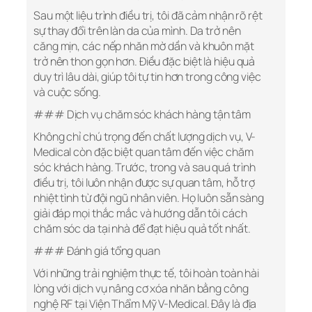
Sau một liệu trình điều trị, tôi đã cảm nhận rõ rệt
sự thay đổi trên làn da của mình. Da trở nên
căng mịn, các nếp nhăn mờ dần và khuôn mặt
trở nên thon gọn hơn. Điều đặc biệt là hiệu quả
duy trì lâu dài, giúp tôi tự tin hơn trong công việc
và cuộc sống.
### Dịch vụ chăm sóc khách hàng tận tâm
Không chỉ chú trọng đến chất lượng dịch vụ, V-
Medical còn đặc biệt quan tâm đến việc chăm
sóc khách hàng. Trước, trong và sau quá trình
điều trị, tôi luôn nhận được sự quan tâm, hỗ trợ
nhiệt tình từ đội ngũ nhân viên. Họ luôn sẵn sàng
giải đáp mọi thắc mắc và hướng dẫn tôi cách
chăm sóc da tại nhà để đạt hiệu quả tốt nhất.
### Đánh giá tổng quan
Với những trải nghiệm thực tế, tôi hoàn toàn hài
lòng với dịch vụ nâng cơ xóa nhăn bằng công
nghệ RF tại Viện Thẩm Mỹ V-Medical. Đây là địa