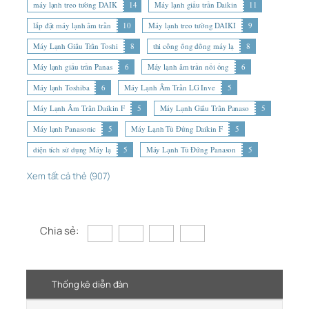
máy lạnh treo tường DAIK
14
Máy lạnh giấu trần Daikin
11
lắp đặt máy lạnh âm trần
10
Máy lạnh treo tường DAIKI
9
Máy Lạnh Giấu Trần Toshi
8
thi công ống đồng máy lạ
8
Máy lạnh giấu trần Panas
6
Máy lạnh âm trần nối ống
6
Máy lạnh Toshiba
6
Máy Lạnh Âm Trần LG Inve
5
Máy Lạnh Âm Trần Daikin F
5
Máy Lạnh Giấu Trần Panaso
5
Máy lạnh Panasonic
5
Máy Lạnh Tủ Đứng Daikin F
5
diện tích sử dụng Máy lạ
5
Máy Lạnh Tủ Đứng Panason
5
Xem tất cả thẻ (907)
Chia sẻ:
Thống kê diễn đàn