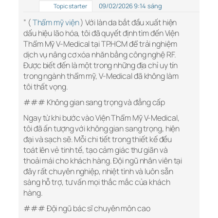
09/02/2026 9:14 sáng
Topic starter
” (
Thẩm mỹ viện
) Với làn da bắt đầu xuất hiện
dấu hiệu lão hóa, tôi đã quyết định tìm đến Viện
Thẩm Mỹ V-Medical tại TP.HCM để trải nghiệm
dịch vụ nâng cơ xóa nhăn bằng công nghệ RF.
Được biết đến là một trong những địa chỉ uy tín
trong ngành thẩm mỹ, V-Medical đã không làm
tôi thất vọng.
### Không gian sang trọng và đẳng cấp
Ngay từ khi bước vào Viện Thẩm Mỹ V-Medical,
tôi đã ấn tượng với không gian sang trọng, hiện
đại và sạch sẽ. Mỗi chi tiết trong thiết kế đều
toát lên vẻ tinh tế, tạo cảm giác thư giãn và
thoải mái cho khách hàng. Đội ngũ nhân viên tại
đây rất chuyên nghiệp, nhiệt tình và luôn sẵn
sàng hỗ trợ, tư vấn mọi thắc mắc của khách
hàng.
### Đội ngũ bác sĩ chuyên môn cao