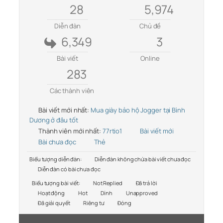
28
5,974
Diễn đàn
Chủ đề
6,349
3
Bài viết
Online
283
Các thành viên
Bài viết mới nhất:
Mua giày bảo hộ Jogger tại Bình
Dương ở đâu tốt
Thành viên mới nhất:
77rtio1
Bài viết mới
Bài chưa đọc
Thẻ
Biểu tượng diễn đàn:
Diễn đàn không chứa bài viết chưa đọc
Diễn đàn có bài chưa đọc
Biểu tượng bài viết:
Not Replied
Đã trả lời
Hoạt động
Hot
Dính
Unapproved
Đã giải quyết
Riêng tư
Đóng