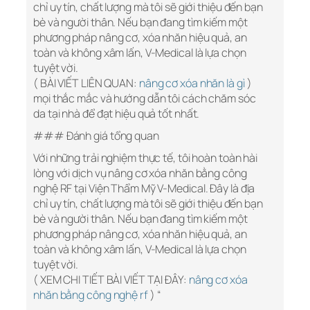
chỉ uy tín, chất lượng mà tôi sẽ giới thiệu đến bạn
bè và người thân. Nếu bạn đang tìm kiếm một
phương pháp nâng cơ, xóa nhăn hiệu quả, an
toàn và không xâm lấn, V-Medical là lựa chọn
tuyệt vời.
( BÀI VIẾT LIÊN QUAN:
nâng cơ xóa nhăn là gì
)
mọi thắc mắc và hướng dẫn tôi cách chăm sóc
da tại nhà để đạt hiệu quả tốt nhất.
### Đánh giá tổng quan
Với những trải nghiệm thực tế, tôi hoàn toàn hài
lòng với dịch vụ nâng cơ xóa nhăn bằng công
nghệ RF tại Viện Thẩm Mỹ V-Medical. Đây là địa
chỉ uy tín, chất lượng mà tôi sẽ giới thiệu đến bạn
bè và người thân. Nếu bạn đang tìm kiếm một
phương pháp nâng cơ, xóa nhăn hiệu quả, an
toàn và không xâm lấn, V-Medical là lựa chọn
tuyệt vời.
( XEM CHI TIẾT BÀI VIẾT TẠI ĐÂY:
nâng cơ xóa
nhăn bằng công nghệ rf
) “