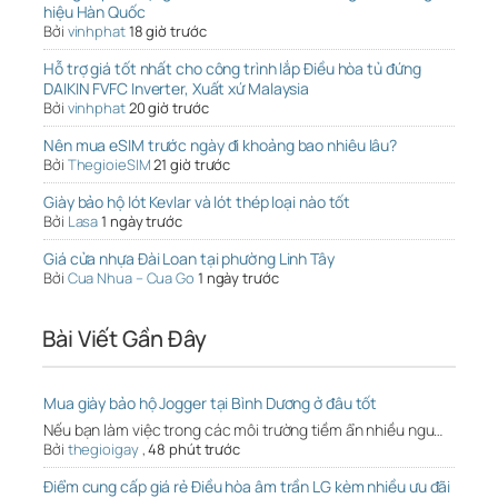
hiệu Hàn Quốc
Bởi
vinhphat
18 giờ trước
Hỗ trợ giá tốt nhất cho công trình lắp Điều hòa tủ đứng
DAIKIN FVFC Inverter, Xuất xứ Malaysia
Bởi
vinhphat
20 giờ trước
Nên mua eSIM trước ngày đi khoảng bao nhiêu lâu?
Bởi
ThegioieSIM
21 giờ trước
Giày bảo hộ lót Kevlar và lót thép loại nào tốt
Bởi
Lasa
1 ngày trước
Giá cửa nhựa Đài Loan tại phường Linh Tây
Bởi
Cua Nhua – Cua Go
1 ngày trước
Bài Viết Gần Đây
Mua giày bảo hộ Jogger tại Bình Dương ở đâu tốt
Nếu bạn làm việc trong các môi trường tiềm ẩn nhiều ngu…
Bởi
thegioigay
,
48 phút trước
Điểm cung cấp giá rẻ Điều hòa âm trần LG kèm nhiều ưu đãi