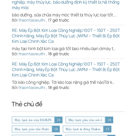
nghiệp, máy thủy lực, bảo dưỡng định kỳ thiết bị hệ thống
máy móc
bảo dưỡng, sửa chữa máy móc thiết bị thủy lực loại tốt …
Bởi
thaontasieuthi
,
17 giờ trước
RE: Máy Ép Bột Kim Loại Công Nghiệp 100T – 150T – 250T
Chính Hãng, Máy Ép Bột Thủy Lực JWFM – Thiết Bị Ép Bột
Kim Loại Chính Xác Ca
máy tạo hình bột kim loại giá tốt bao nhiêu bạn ơimáy t…
Bởi
thaontasieuthi
,
18 giờ trước
RE: Máy Ép Bột Kim Loại Công Nghiệp 100T – 150T – 250T
Chính Hãng, Máy Ép Bột Thủy Lực JWFM – Thiết Bị Ép Bột
Kim Loại Chính Xác Ca
Tời kéo công nghiệp, Tới kéo loại nặng giá thế nàoTời k…
Bởi
thaontasieuthi
,
18 giờ trước
Thẻ chủ đề
Máy lạnh âm trần DAIKIN
24
Máy lạnh giấu trần nối ố
18
Máy lạnh giấu trần Daiki
18
Máy lạnh tủ đứng Daikin
15