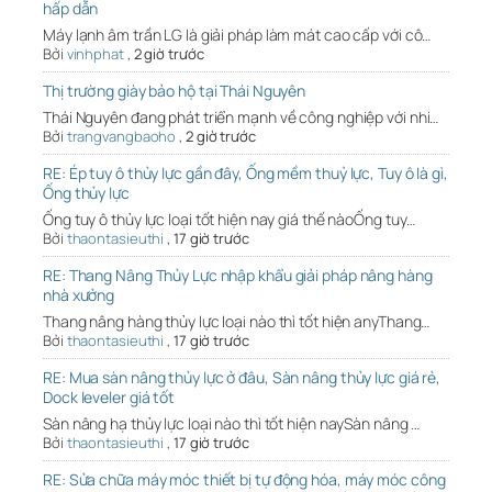
hấp dẫn
Máy lạnh âm trần LG là giải pháp làm mát cao cấp với cô…
Bởi
vinhphat
,
2 giờ trước
Thị trường giày bảo hộ tại Thái Nguyên
Thái Nguyên đang phát triển mạnh về công nghiệp với nhi…
Bởi
trangvangbaoho
,
2 giờ trước
RE: Ép tuy ô thủy lực gần đây, Ống mềm thuỷ lực, Tuy ô là gì,
Ống thủy lực
Ống tuy ô thủy lực loại tốt hiện nay giá thế nàoỐng tuy…
Bởi
thaontasieuthi
,
17 giờ trước
RE: Thang Nâng Thủy Lực nhập khẩu giải pháp nâng hàng
nhà xưởng
Thang nâng hàng thủy lực loại nào thì tốt hiện anyThang…
Bởi
thaontasieuthi
,
17 giờ trước
RE: Mua sàn nâng thủy lực ở đâu, Sàn nâng thủy lực giá rẻ,
Dock leveler giá tốt
Sàn nâng hạ thủy lực loại nào thì tốt hiện naySàn nâng …
Bởi
thaontasieuthi
,
17 giờ trước
RE: Sửa chữa máy móc thiết bị tự động hóa, máy móc công