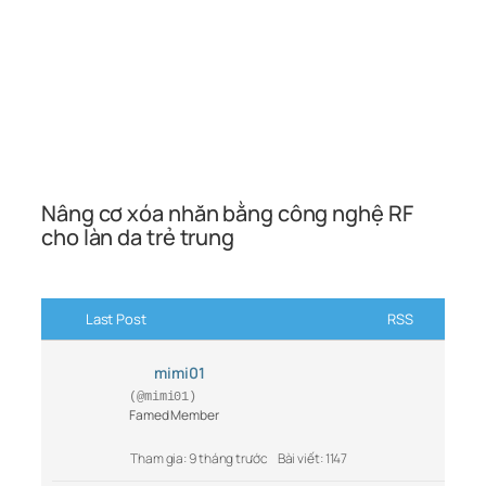
Nâng cơ xóa nhăn bằng công nghệ RF
cho làn da trẻ trung
Last Post
RSS
mimi01
(@mimi01)
Famed Member
Tham gia: 9 tháng trước
Bài viết: 1147