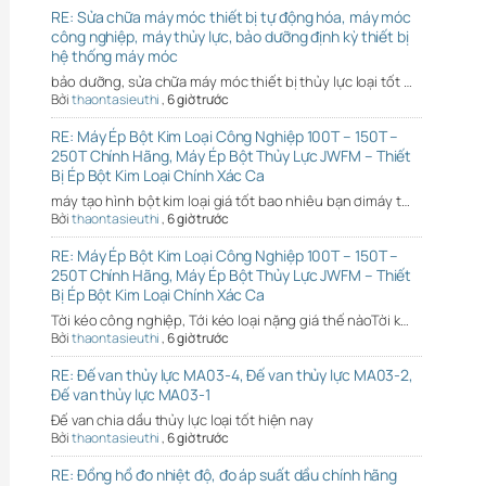
RE: Sửa chữa máy móc thiết bị tự động hóa, máy móc
công nghiệp, máy thủy lực, bảo dưỡng định kỳ thiết bị
hệ thống máy móc
bảo dưỡng, sửa chữa máy móc thiết bị thủy lực loại tốt …
Bởi
thaontasieuthi
,
6 giờ trước
RE: Máy Ép Bột Kim Loại Công Nghiệp 100T – 150T –
250T Chính Hãng, Máy Ép Bột Thủy Lực JWFM – Thiết
Bị Ép Bột Kim Loại Chính Xác Ca
máy tạo hình bột kim loại giá tốt bao nhiêu bạn ơimáy t…
Bởi
thaontasieuthi
,
6 giờ trước
RE: Máy Ép Bột Kim Loại Công Nghiệp 100T – 150T –
250T Chính Hãng, Máy Ép Bột Thủy Lực JWFM – Thiết
Bị Ép Bột Kim Loại Chính Xác Ca
Tời kéo công nghiệp, Tới kéo loại nặng giá thế nàoTời k…
Bởi
thaontasieuthi
,
6 giờ trước
RE: Đế van thủy lực MA03-4, Đế van thủy lực MA03-2,
Đế van thủy lực MA03-1
Đế van chia dầu thủy lực loại tốt hiện nay
Bởi
thaontasieuthi
,
6 giờ trước
RE: Đồng hồ đo nhiệt độ, đo áp suất dầu chính hãng