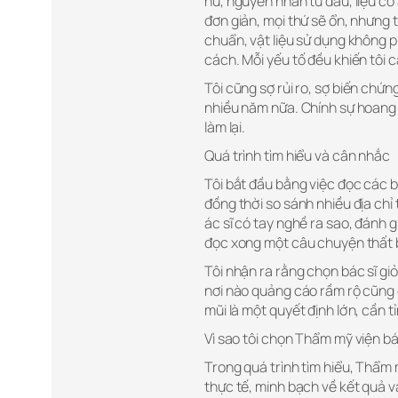
hư, nguyên nhân từ đâu, liệu có
đơn giản, mọi thứ sẽ ổn, nhưng 
chuẩn, vật liệu sử dụng không 
cách. Mỗi yếu tố đều khiến tôi c
Tôi cũng sợ rủi ro, sợ biến chứ
nhiều năm nữa. Chính sự hoang m
làm lại.
Quá trình tìm hiểu và cân nhắc
Tôi bắt đầu bằng việc đọc các b
đồng thời so sánh nhiều địa chỉ 
ác sĩ có tay nghề ra sao, đánh g
đọc xong một câu chuyện thất bạ
Tôi nhận ra rằng chọn bác sĩ giỏ
nơi nào quảng cáo rầm rộ cũng 
mũi là một quyết định lớn, cần t
Vì sao tôi chọn Thẩm mỹ viện b
Trong quá trình tìm hiểu, Thẩm 
thực tế, minh bạch về kết quả và