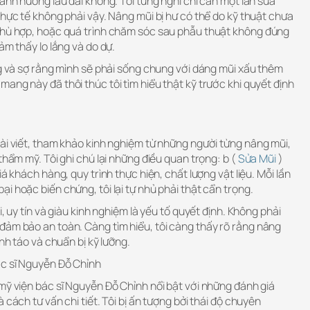
 ảnh hưởng lâu dài không. Tôi từng nghĩ chỉ cần một lần sửa
thực tế không phải vậy. Nâng mũi bị hư có thể do kỹ thuật chưa
phù hợp, hoặc quá trình chăm sóc sau phẫu thuật không đúng
ảm thấy lo lắng và do dự.
ng và sợ rằng mình sẽ phải sống chung với dáng mũi xấu thêm
ang này đã thôi thúc tôi tìm hiểu thật kỹ trước khi quyết định
ài viết, tham khảo kinh nghiệm từ những người từng nâng mũi,
thẩm mỹ. Tôi ghi chú lại những điều quan trọng: b (
Sửa Mũi
)
iá khách hàng, quy trình thực hiện, chất lượng vật liệu. Mỗi lần
i hoặc biến chứng, tôi lại tự nhủ phải thật cẩn trọng.
i, uy tín và giàu kinh nghiệm là yếu tố quyết định. Không phải
đảm bảo an toàn. Càng tìm hiểu, tôi càng thấy rõ rằng nâng
ỉnh táo và chuẩn bị kỹ lưỡng.
ác sĩ Nguyễn Đỗ Chỉnh
mỹ viện bác sĩ Nguyễn Đỗ Chỉnh nổi bật với những đánh giá
 cách tư vấn chi tiết. Tôi bị ấn tượng bởi thái độ chuyên