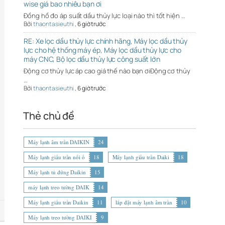
wise giá bao nhiêu bạn ơi
Đồng hồ đo áp suất dầu thủy lực loại nào thì tốt hiện …
Bởi
thaontasieuthi
,
6 giờ trước
RE: Xe lọc dầu thủy lực chính hãng, Máy lọc dầu thủy
lực cho hệ thống máy ép, Máy lọc dầu thủy lực cho
máy CNC, Bộ lọc dầu thủy lực công suất lớn
Động cơ thủy lực áp cao giá thế nào bạn ơiĐộng cơ thủy
…
Bởi
thaontasieuthi
,
6 giờ trước
Thẻ chủ đề
Máy lạnh âm trần DAIKIN
24
Máy lạnh giấu trần nối ố
18
Máy lạnh giấu trần Daiki
18
Máy lạnh tủ đứng Daikin
15
máy lạnh treo tường DAIK
14
Máy lạnh giấu trần Daikin
11
lắp đặt máy lạnh âm trần
10
Máy lạnh treo tường DAIKI
9