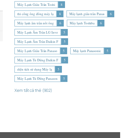
Máy Lạnh Giấu Trần Toshi
8
thi công ống đồng máy lạ
8
Máy lạnh giấu trần Panas
6
Máy lạnh âm trần nối ống
6
Máy lạnh Toshiba
6
Máy Lạnh Âm Trần LG Inve
5
Máy Lạnh Âm Trần Daikin F
5
Máy Lạnh Giấu Trần Panaso
5
Máy lạnh Panasonic
5
Máy Lạnh Tủ Đứng Daikin F
5
diện tích sử dụng Máy lạ
5
Máy Lạnh Tủ Đứng Panason
5
Xem tất cả thẻ (902)