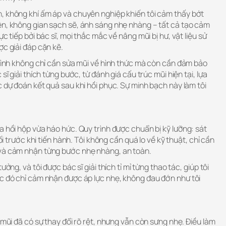
, không khí ấm áp và chuyên nghiệp khiến tôi cảm thấy bớt
ện, không gian sạch sẽ, ánh sáng nhẹ nhàng – tất cả tạo cảm
c tiếp bởi bác sĩ, mọi thắc mắc về nâng mũi bị hư, vật liệu sử
ợc giải đáp cặn kẽ.
 mình không chỉ cần sửa mũi về hình thức mà còn cần đảm bảo
sĩ giải thích từng bước, từ đánh giá cấu trúc mũi hiện tại, lựa
c dự đoán kết quả sau khi hồi phục. Sự minh bạch này làm tôi
a hồi hộp vừa háo hức. Quy trình được chuẩn bị kỹ lưỡng: sát
uối trước khi tiến hành. Tôi không cần quá lo về kỹ thuật, chỉ cần
 và cảm nhận từng bước nhẹ nhàng, an toàn.
ưởng, và tôi được bác sĩ giải thích tỉ mỉ từng thao tác, giúp tôi
úc đó chỉ cảm nhận được áp lực nhẹ, không đau đớn như tôi
 mũi đã có sự thay đổi rõ rệt, nhưng vẫn còn sưng nhẹ. Điều làm