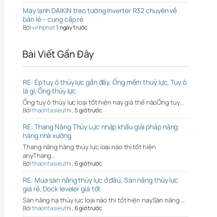
Máy lạnh DAIKIN treo tường Inverter R32 chuyên về
bán lẻ – cung cấp rẻ
Bởi
vinhphat
1 ngày trước
Bài Viết Gần Đây
RE: Ép tuy ô thủy lực gần đây, Ống mềm thuỷ lực, Tuy ô
là gì, Ống thủy lực
Ống tuy ô thủy lực loại tốt hiện nay giá thế nàoỐng tuy…
Bởi
thaontasieuthi
,
5 giờ trước
RE: Thang Nâng Thủy Lực nhập khẩu giải pháp nâng
hàng nhà xưởng
Thang nâng hàng thủy lực loại nào thì tốt hiện
anyThang…
Bởi
thaontasieuthi
,
6 giờ trước
RE: Mua sàn nâng thủy lực ở đâu, Sàn nâng thủy lực
giá rẻ, Dock leveler giá tốt
Sàn nâng hạ thủy lực loại nào thì tốt hiện naySàn nâng …
Bởi
thaontasieuthi
,
6 giờ trước