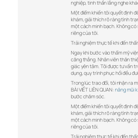
nghiệp, tinh thần lắng nghe kh
Một điểm khiến tôi quyết định đ
khám, giải thích rõ ràng tình tr
một cách minh bạch. Không có s
riêng của tôi.
Trải nghiệm thực tế khi đến thẩ
Ngay khi bước vào thẩm mỹ viện
căng thẳng. Nhân viên thân thi
giác yên tâm. Tôi được tư vấn trự
dụng, quy trình phục hồi đều đư
Trong lúc trao đổi, tôi nhận ra
BÀI VIẾT LIÊN QUAN:
nâng mũi k
bước chăm sóc.
Một điểm khiến tôi quyết định đ
khám, giải thích rõ ràng tình tr
một cách minh bạch. Không có s
riêng của tôi.
Trải nghiệm thực tế khi đến thẩ