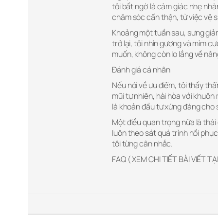
tôi bất ngờ là cảm giác nhẹ nhà
chăm sóc cẩn thận, từ việc vệ 
Khoảng một tuần sau, sưng giảm 
trở lại, tôi nhìn gương và mỉm c
muốn, không còn lo lắng về nâng
Đánh giá cá nhân
Nếu nói về ưu điểm, tôi thấy thẩ
mũi tự nhiên, hài hòa với khuôn 
là khoản đầu tư xứng đáng cho s
Một điều quan trọng nữa là thái
luôn theo sát quá trình hồi phụ
tôi từng cân nhắc.
FAQ ( XEM CHI TIẾT BÀI VIẾT TẠ