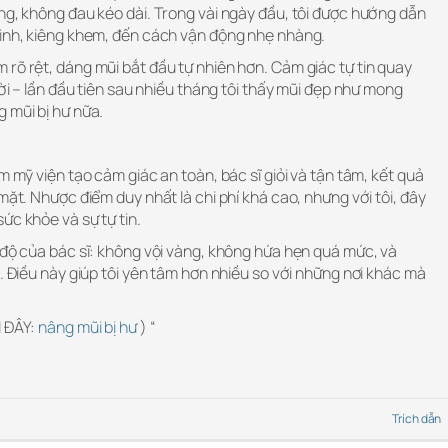
ng, không đau kéo dài. Trong vài ngày đầu, tôi được hướng dẫn
sinh, kiêng khem, đến cách vận động nhẹ nhàng.
rõ rệt, dáng mũi bắt đầu tự nhiên hơn. Cảm giác tự tin quay
ười – lần đầu tiên sau nhiều tháng tôi thấy mũi đẹp như mong
 mũi bị hư nữa.
m mỹ viện tạo cảm giác an toàn, bác sĩ giỏi và tận tâm, kết quả
mặt. Nhược điểm duy nhất là chi phí khá cao, nhưng với tôi, đây
ức khỏe và sự tự tin.
 độ của bác sĩ: không vội vàng, không hứa hẹn quá mức, và
c. Điều này giúp tôi yên tâm hơn nhiều so với những nơi khác mà
I ĐÂY:
nâng mũi bị hư
) “
Trích dẫn