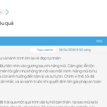
 c…
iệu quả
RSS
26/04/2026 8:50 sáng
Topic starter
ư và hành trình tìm lại vẻ đẹp tự nhiên
đầu tiên nhìn vào gương sau khi nâng mũi. Cảm giác lẫn lộn
iến tôi gần như không tin nổi vào mắt mình. Nâng mũi bị hư
còn ảnh hưởng đến tâm lý và sự tự tin. Chính vì thế, tôi đã
 cân nhắc và so sánh trước khi quyết định tìm giải pháp an toàn
đã trải qua một quá trình dài tự hỏi bản thân: tại sao mũi lại bị