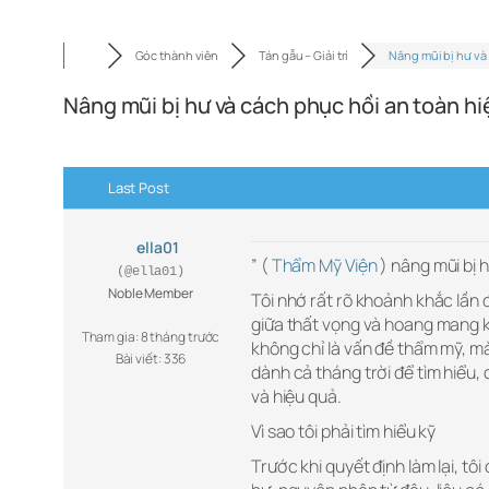
Góc thành viên
Tán gẫu – Giải trí
Nâng mũi bị hư và
Nâng mũi bị hư và cách phục hồi an toàn h
Last Post
ella01
” (
Thẩm Mỹ Viện
) nâng mũi bị h
(@ella01)
Noble Member
Tôi nhớ rất rõ khoảnh khắc lần 
giữa thất vọng và hoang mang kh
Tham gia: 8 tháng trước
không chỉ là vấn đề thẩm mỹ, mà 
Bài viết: 336
dành cả tháng trời để tìm hiểu,
và hiệu quả.
Vì sao tôi phải tìm hiểu kỹ
Trước khi quyết định làm lại, tôi 