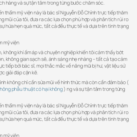
ách hàng và sự tận tâm trong từng bước chăm sóc.
ến thẩm mỹ viện này là bác sĩ Nguyễn Đỗ Chỉnh trực tiếp thăm
ạng mũi của tôi, đưa ra các lựa chọn phù hợp và phân tích rủi ro
ự hứa hẹn quá mức, tất cả đều thực tế và dựa trên tình trạng
m mỹ viện
, không khí ấm áp và chuyên nghiệp khiến tôi cảm thấy bớt
ện, không gian sạch sẽ, ánh sáng nhẹ nhàng – tất cả tạo cảm
c tiếp bởi bác sĩ, mọi thắc mắc về nâng mũi bị hư, vật liệu sử
ợc giải đáp cặn kẽ.
 mình không chỉ cần sửa mũi về hình thức mà còn cần đảm bảo (
hông phẫu thuật có hại không
) ng và sự tận tâm trong từng
ến thẩm mỹ viện này là bác sĩ Nguyễn Đỗ Chỉnh trực tiếp thăm
ạng mũi của tôi, đưa ra các lựa chọn phù hợp và phân tích rủi ro
ự hứa hẹn quá mức, tất cả đều thực tế và dựa trên tình trạng
m mỹ viện