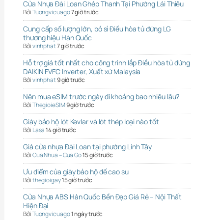
Cửa Nhựa Đài Loan Ghép Thanh Tại Phường Lái Thiêu
Bởi
Tuongvicuago
7 giờ trước
Cung cấp số lượng lớn, bỏ sỉ Điều hòa tủ đứng LG
thương hiệu Hàn Quốc
Bởi
vinhphat
7 giờ trước
Hỗ trợ giá tốt nhất cho công trình lắp Điều hòa tủ đứng
DAIKIN FVFC Inverter, Xuất xứ Malaysia
Bởi
vinhphat
9 giờ trước
Nên mua eSIM trước ngày đi khoảng bao nhiêu lâu?
Bởi
ThegioieSIM
9 giờ trước
Giày bảo hộ lót Kevlar và lót thép loại nào tốt
Bởi
Lasa
14 giờ trước
Giá cửa nhựa Đài Loan tại phường Linh Tây
Bởi
Cua Nhua – Cua Go
15 giờ trước
Ưu điểm của giày bảo hộ đế cao su
Bởi
thegioigay
15 giờ trước
Cửa Nhựa ABS Hàn Quốc Bền Đẹp Giá Rẻ – Nội Thất
Hiện Đại
Bởi
Tuongvicuago
1 ngày trước