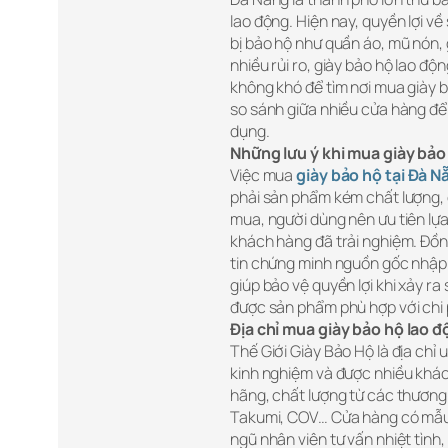
lao động. Hiện nay, quyền lợi về
bị bảo hộ như quần áo, mũ nón, g
nhiều rủi ro, giày bảo hộ lao độ
không khó để tìm nơi mua giày b
so sánh giữa nhiều cửa hàng để 
dụng.
Những lưu ý khi mua giày bảo
Việc mua
giày bảo hộ tại Đà N
phải sản phẩm kém chất lượng, 
mua, người dùng nên ưu tiên lựa
khách hàng đã trải nghiệm. Đồn
tin chứng minh nguồn gốc nhập
giúp bảo vệ quyền lợi khi xảy ra
được sản phẩm phù hợp với chi p
Địa chỉ mua giày bảo hộ lao 
Thế Giới Giày Bảo Hộ là địa chỉ 
kinh nghiệm và được nhiều khác
hãng, chất lượng từ các thương 
Takumi, COV… Cửa hàng có mẫu 
ngũ nhân viên tư vấn nhiệt tìn