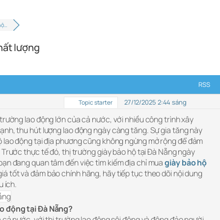
hộ…
hất lượng
RSS
27/12/2025 2:44 sáng
Topic starter
trường lao động lớn của cả nước, với nhiều công trình xây
ạnh, thu hút lượng lao động ngày càng tăng. Sự gia tăng này
ộ lao động tại địa phương cũng không ngừng mở rộng để đảm
 Trước thực tế đó, thị trường giày bảo hộ tại Đà Nẵng ngày
bạn đang quan tâm đến việc tìm kiếm địa chỉ mua
giày bảo hộ
iá tốt và đảm bảo chính hãng, hãy tiếp tục theo dõi nội dung
u ích.
ao động tại Đà Nẵng?
 cả nước, với thị trường lao động sôi động và đông đảo người