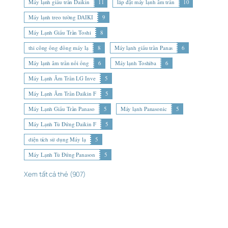
Máy lạnh giấu trần Daikin
11
lắp đặt máy lạnh âm trần
10
Máy lạnh treo tường DAIKI
9
Máy Lạnh Giấu Trần Toshi
8
thi công ống đồng máy lạ
8
Máy lạnh giấu trần Panas
6
Máy lạnh âm trần nối ống
6
Máy lạnh Toshiba
6
Máy Lạnh Âm Trần LG Inve
5
Máy Lạnh Âm Trần Daikin F
5
Máy Lạnh Giấu Trần Panaso
5
Máy lạnh Panasonic
5
Máy Lạnh Tủ Đứng Daikin F
5
diện tích sử dụng Máy lạ
5
Máy Lạnh Tủ Đứng Panason
5
Xem tất cả thẻ (907)