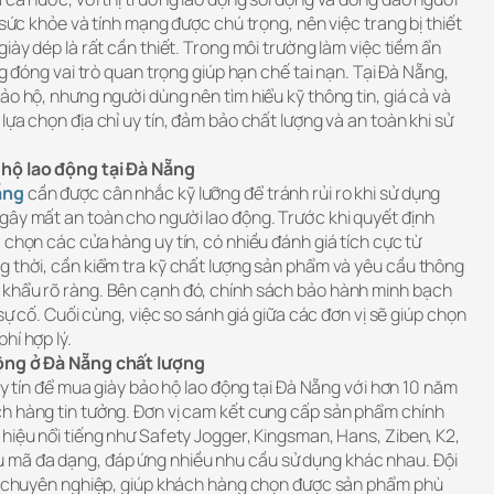
 sức khỏe và tính mạng được chú trọng, nên việc trang bị thiết
iày dép là rất cần thiết. Trong môi trường làm việc tiềm ẩn
ng đóng vai trò quan trọng giúp hạn chế tai nạn. Tại Đà Nẵng,
ảo hộ, nhưng người dùng nên tìm hiểu kỹ thông tin, giá cả và
lựa chọn địa chỉ uy tín, đảm bảo chất lượng và an toàn khi sử
 hộ lao động tại Đà Nẵng
ẵng
cần được cân nhắc kỹ lưỡng để tránh rủi ro khi sử dụng
gây mất an toàn cho người lao động. Trước khi quyết định
 chọn các cửa hàng uy tín, có nhiều đánh giá tích cực từ
g thời, cần kiểm tra kỹ chất lượng sản phẩm và yêu cầu thông
 khẩu rõ ràng. Bên cạnh đó, chính sách bảo hành minh bạch
 sự cố. Cuối cùng, việc so sánh giá giữa các đơn vị sẽ giúp chọn
hí hợp lý.
động ở Đà Nẵng chất lượng
uy tín để mua giày bảo hộ lao động tại Đà Nẵng với hơn 10 năm
h hàng tin tưởng. Đơn vị cam kết cung cấp sản phẩm chính
hiệu nổi tiếng như Safety Jogger, Kingsman, Hans, Ziben, K2,
mã đa dạng, đáp ứng nhiều nhu cầu sử dụng khác nhau. Đội
h, chuyên nghiệp, giúp khách hàng chọn được sản phẩm phù