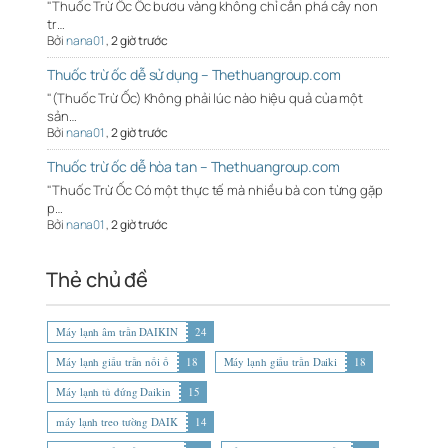
"Thuốc Trừ Ốc Ốc bươu vàng không chỉ cắn phá cây non
tr…
Bởi
nana01
,
2 giờ trước
Thuốc trừ ốc dễ sử dụng – Thethuangroup.com
"(Thuốc Trừ Ốc) Không phải lúc nào hiệu quả của một
sản…
Bởi
nana01
,
2 giờ trước
Thuốc trừ ốc dễ hòa tan – Thethuangroup.com
"Thuốc Trừ Ốc Có một thực tế mà nhiều bà con từng gặp
p…
Bởi
nana01
,
2 giờ trước
Thẻ chủ đề
Máy lạnh âm trần DAIKIN
24
Máy lạnh giấu trần nối ố
18
Máy lạnh giấu trần Daiki
18
Máy lạnh tủ đứng Daikin
15
máy lạnh treo tường DAIK
14