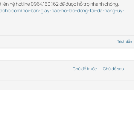
hể liên hệ hotline 0964.160.162 để được hỗ trợ nhanh chóng.
ybaoho.com/noi-ban-giay-bao-ho-lao-dong-tai-da-nang-uy-
Trích dẫn
Chủ đề trước
Chủ đề sau