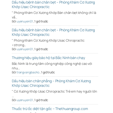
Dấu hiệu bệnh bàn chân bẹt – Phòng Khám Cơ Xương
Khớp Usac Chiropractic
" Phòng Khám Cơ Xương Khớp Bàn chân bẹt không chỉ là
vấ…
Bởi
uyenuyen01
,
1 giờ trước
Dấu hiệu bệnh bàn chân bẹt – Phòng Khám Cơ Xương
Khớp Usac Chiropractic
" Phòng Khám Cơ Xương Khớp Usac Chiropractic
<strong…
Bởi
uyenuyen01
,
1 giờ trước
Thương hiệu giày bảo hộ tại Bắc Ninh bán chạy
Bắc Ninh là trung tâm công nghiệp công nghệ cao với
nhu…
Bởi
trangvangbaoho
,
1 giờ trước
Dấu hiệu bàn chân phẳng – Phòng Khám Cơ Xương
Khớp Usac Chiropractic
" Cơ Xương Khớp Usac Chiropractic Trẻ em hay người lớn
…
Bởi
uyenuyen01
,
1 giờ trước
Thuốc trừ ốc diệt tận gốc – Thethuangroup.com