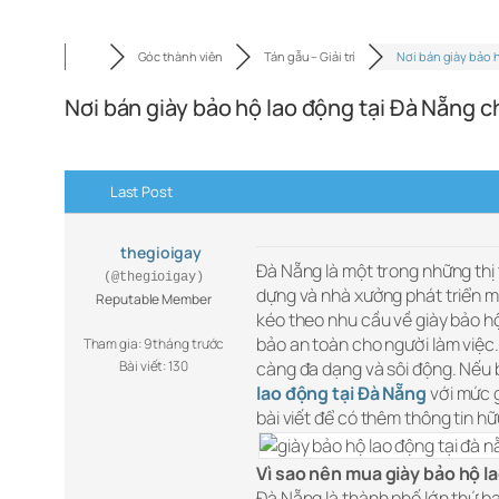
Góc thành viên
Tán gẫu – Giải trí
Nơi bán giày bảo 
Nơi bán giày bảo hộ lao động tại Đà Nẵng c
Last Post
thegioigay
Đà Nẵng là một trong những thị 
(@thegioigay)
dựng và nhà xưởng phát triển m
Reputable Member
kéo theo nhu cầu về giày bảo h
bảo an toàn cho người làm việc.
Tham gia: 9 tháng trước
Bài viết: 130
càng đa dạng và sôi động. Nếu 
lao động tại Đà Nẵng
với mức g
bài viết để có thêm thông tin hữ
Vì sao nên mua giày bảo hộ l
Đà Nẵng là thành phố lớn thứ ba