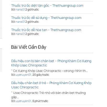
Thuốc trừ ốc diệt tận gốc – Thethuangroup.com
Bởi
nana01
2 giờ trước
Thuốc trừ ốc dễ sử dụng – Thethuangroup.com
Bởi
nana01
2 giờ trước
Thuốc trừ ốc dễ hòa tan – Thethuangroup.com
Bởi
nana01
2 giờ trước
Bài Viết Gần Đây
Dấu hiệu con bị bàn chân bẹt – Phòng Khám Cơ Xương
Khớp Usac Chiropractic
" Cơ Xương Khớp Usac Chiropractic <strong>Nhìn th…
Bởi
uyenuyen01
,
20 giây trước
Dấu hiệu chân bẹt ở trẻ – Phòng Khám Cơ Xương Khớp
Usac Chiropractic
" Usac Chiropractic Trẻ nhỏ với bàn chân bẹt thường
gặp…
Bởi
uyenuyen01
,
6 phút trước