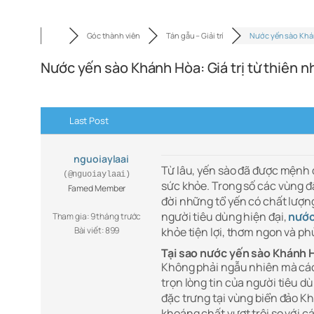
Góc thành viên
Tán gẫu – Giải trí
Nước yến sào Khá
Nước yến sào Khánh Hòa: Giá trị từ thiên n
Last Post
nguoiaylaai
Từ lâu, yến sào đã được mệnh
(@nguoiaylaai)
sức khỏe. Trong số các vùng đấ
Famed Member
đời những tổ yến có chất lượ
người tiêu dùng hiện đại,
nước
Tham gia: 9 tháng trước
Bài viết: 899
khỏe tiện lợi, thơm ngon và ph
Tại sao nước yến sào Khánh 
Không phải ngẫu nhiên mà các
trọn lòng tin của người tiêu d
đặc trưng tại vùng biển đảo Kh
khoáng chất vượt trội so với c