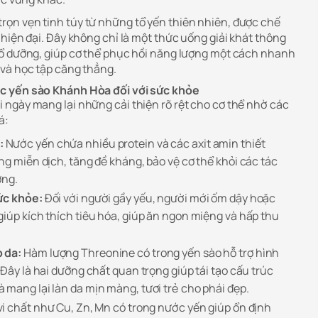
trọn vẹn tinh túy từ những tổ yến thiên nhiên, được chế
hiện đại. Đây không chỉ là một thức uống giải khát thông
bổ dưỡng, giúp cơ thể phục hồi năng lượng một cách nhanh
và học tập căng thẳng.
c yến sào Khánh Hòa đối với sức khỏe
ngày mang lại những cải thiện rõ rệt cho cơ thể nhờ các
á:
:
Nước yến chứa nhiều protein và các axit amin thiết
ng miễn dịch, tăng đề kháng, bảo vệ cơ thể khỏi các tác
ờng.
ức khỏe:
Đối với người gầy yếu, người mới ốm dậy hoặc
giúp kích thích tiêu hóa, giúp ăn ngon miệng và hấp thu
 da:
Hàm lượng Threonine có trong yến sào hỗ trợ hình
 Đây là hai dưỡng chất quan trọng giúp tái tạo cấu trúc
 mang lại làn da mịn màng, tươi trẻ cho phái đẹp.
i chất như Cu, Zn, Mn có trong nước yến giúp ổn định