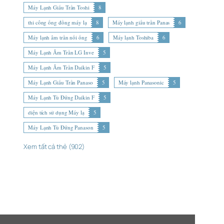
Máy Lạnh Giấu Trần Toshi
8
thi công ống đồng máy lạ
8
Máy lạnh giấu trần Panas
6
Máy lạnh âm trần nối ống
6
Máy lạnh Toshiba
6
Máy Lạnh Âm Trần LG Inve
5
Máy Lạnh Âm Trần Daikin F
5
Máy Lạnh Giấu Trần Panaso
5
Máy lạnh Panasonic
5
Máy Lạnh Tủ Đứng Daikin F
5
diện tích sử dụng Máy lạ
5
Máy Lạnh Tủ Đứng Panason
5
Xem tất cả thẻ (902)