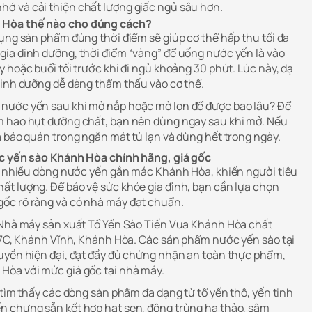
nhớ và cải thiện chất lượng giấc ngủ sâu hơn.
 Hòa thế nào cho đúng cách?
dụng sản phẩm đúng thời điểm sẽ giúp cơ thể hấp thu tối đa
ia dinh dưỡng, thời điểm “vàng” để uống nước yến là vào
 hoặc buổi tối trước khi đi ngủ khoảng 30 phút. Lúc này, dạ
dinh dưỡng dễ dàng thẩm thấu vào cơ thể.
nước yến sau khi mở nắp hoặc mở lon để được bao lâu? Để
m hao hụt dưỡng chất, bạn nên dùng ngay sau khi mở. Nếu
à bảo quản trong ngăn mát tủ lạn và dùng hết trong ngày.
ớc yến sào Khánh Hòa chính hãng, giá gốc
ất nhiều dòng nước yến gắn mác Khánh Hòa, khiến người tiêu
t lượng. Để bảo vệ sức khỏe gia đình, bạn cần lựa chọn
ốc rõ ràng và có nhà máy đạt chuẩn.
u Nhà máy sản xuất Tổ Yến Sào Tiến Vua Khánh Hòa chất
 27C, Khánh Vĩnh, Khánh Hòa. Các sản phẩm nước yến sào tại
uyền hiện đại, đạt đầy đủ chứng nhận an toàn thực phẩm,
Hòa với mức giá gốc tại nhà máy.
 tìm thấy các dòng sản phẩm đa dạng từ tổ yến thô, yến tinh
n chưng sẵn kết hợp hạt sen, đông trùng hạ thảo, sâm