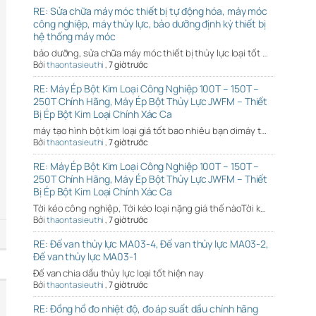
RE: Sửa chữa máy móc thiết bị tự động hóa, máy móc
công nghiệp, máy thủy lực, bảo dưỡng định kỳ thiết bị
hệ thống máy móc
bảo dưỡng, sửa chữa máy móc thiết bị thủy lực loại tốt …
Bởi
thaontasieuthi
,
7 giờ trước
RE: Máy Ép Bột Kim Loại Công Nghiệp 100T – 150T –
250T Chính Hãng, Máy Ép Bột Thủy Lực JWFM – Thiết
Bị Ép Bột Kim Loại Chính Xác Ca
máy tạo hình bột kim loại giá tốt bao nhiêu bạn ơimáy t…
Bởi
thaontasieuthi
,
7 giờ trước
RE: Máy Ép Bột Kim Loại Công Nghiệp 100T – 150T –
250T Chính Hãng, Máy Ép Bột Thủy Lực JWFM – Thiết
Bị Ép Bột Kim Loại Chính Xác Ca
Tời kéo công nghiệp, Tới kéo loại nặng giá thế nàoTời k…
Bởi
thaontasieuthi
,
7 giờ trước
RE: Đế van thủy lực MA03-4, Đế van thủy lực MA03-2,
Đế van thủy lực MA03-1
Đế van chia dầu thủy lực loại tốt hiện nay
Bởi
thaontasieuthi
,
7 giờ trước
RE: Đồng hồ đo nhiệt độ, đo áp suất dầu chính hãng