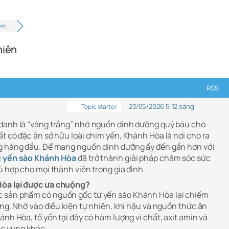
nh …
hiên
RSS
23/05/2026 5:12 sáng
Topic starter
 danh là “vàng trắng” nhờ nguồn dinh dưỡng quý báu cho
t có đặc ân sở hữu loài chim yến, Khánh Hòa là nơi cho ra
ng hàng đầu. Để mang nguồn dinh dưỡng ấy đến gần hơn với
 yến sào Khánh Hòa
đã trở thành giải pháp chăm sóc sức
ù hợp cho mọi thành viên trong gia đình.
Hòa lại được ưa chuộng?
 sản phẩm có nguồn gốc từ yến sào Khánh Hòa lại chiếm
ùng. Nhờ vào điều kiện tự nhiên, khí hậu và nguồn thức ăn
ánh Hòa, tổ yến tại đây có hàm lượng vi chất, axit amin và
ác vùng khác.