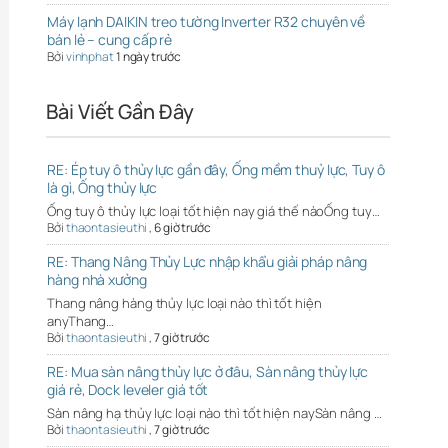
Máy lạnh DAIKIN treo tường Inverter R32 chuyên về
bán lẻ – cung cấp rẻ
Bởi
vinhphat
1 ngày trước
Bài Viết Gần Đây
RE: Ép tuy ô thủy lực gần đây, Ống mềm thuỷ lực, Tuy ô
là gì, Ống thủy lực
Ống tuy ô thủy lực loại tốt hiện nay giá thế nàoỐng tuy…
Bởi
thaontasieuthi
,
6 giờ trước
RE: Thang Nâng Thủy Lực nhập khẩu giải pháp nâng
hàng nhà xưởng
Thang nâng hàng thủy lực loại nào thì tốt hiện
anyThang…
Bởi
thaontasieuthi
,
7 giờ trước
RE: Mua sàn nâng thủy lực ở đâu, Sàn nâng thủy lực
giá rẻ, Dock leveler giá tốt
Sàn nâng hạ thủy lực loại nào thì tốt hiện naySàn nâng …
Bởi
thaontasieuthi
,
7 giờ trước