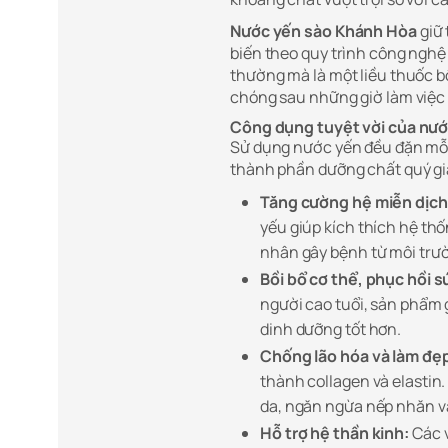
Nước yến sào Khánh Hòa
giữ 
biến theo quy trình công nghệ 
thường mà là một liều thuốc 
chóng sau những giờ làm việc 
Công dụng tuyệt vời của nướ
Sử dụng nước yến đều đặn mỗi 
thành phần dưỡng chất quý gi
Tăng cường hệ miễn dịch
yếu giúp kích thích hệ thố
nhân gây bệnh từ môi trư
Bồi bổ cơ thể, phục hồi s
người cao tuổi, sản phẩm 
dinh dưỡng tốt hơn.
Chống lão hóa và làm đẹp
thành collagen và elastin.
da, ngăn ngừa nếp nhăn và
Hỗ trợ hệ thần kinh:
Các v