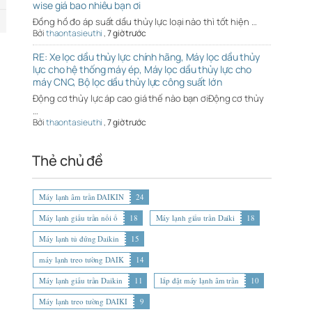
wise giá bao nhiêu bạn ơi
Đồng hồ đo áp suất dầu thủy lực loại nào thì tốt hiện …
Bởi
thaontasieuthi
,
7 giờ trước
RE: Xe lọc dầu thủy lực chính hãng, Máy lọc dầu thủy
lực cho hệ thống máy ép, Máy lọc dầu thủy lực cho
máy CNC, Bộ lọc dầu thủy lực công suất lớn
Động cơ thủy lực áp cao giá thế nào bạn ơiĐộng cơ thủy
…
Bởi
thaontasieuthi
,
7 giờ trước
Thẻ chủ đề
Máy lạnh âm trần DAIKIN
24
Máy lạnh giấu trần nối ố
18
Máy lạnh giấu trần Daiki
18
Máy lạnh tủ đứng Daikin
15
máy lạnh treo tường DAIK
14
Máy lạnh giấu trần Daikin
11
lắp đặt máy lạnh âm trần
10
Máy lạnh treo tường DAIKI
9