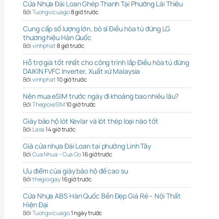
Cửa Nhựa Đài Loan Ghép Thanh Tại Phường Lái Thiêu
Bởi
Tuongvicuago
8 giờ trước
Cung cấp số lượng lớn, bỏ sỉ Điều hòa tủ đứng LG
thương hiệu Hàn Quốc
Bởi
vinhphat
8 giờ trước
Hỗ trợ giá tốt nhất cho công trình lắp Điều hòa tủ đứng
DAIKIN FVFC Inverter, Xuất xứ Malaysia
Bởi
vinhphat
10 giờ trước
Nên mua eSIM trước ngày đi khoảng bao nhiêu lâu?
Bởi
ThegioieSIM
10 giờ trước
Giày bảo hộ lót Kevlar và lót thép loại nào tốt
Bởi
Lasa
14 giờ trước
Giá cửa nhựa Đài Loan tại phường Linh Tây
Bởi
Cua Nhua – Cua Go
16 giờ trước
Ưu điểm của giày bảo hộ đế cao su
Bởi
thegioigay
16 giờ trước
Cửa Nhựa ABS Hàn Quốc Bền Đẹp Giá Rẻ – Nội Thất
Hiện Đại
Bởi
Tuongvicuago
1 ngày trước