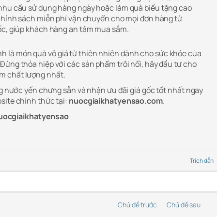
 nhu cầu sử dụng hàng ngày hoặc làm quà biếu tặng cao
 chính sách miễn phí vận chuyển cho mọi đơn hàng từ
uốc, giúp khách hàng an tâm mua sắm.
h là món quà vô giá từ thiên nhiên dành cho sức khỏe của
Đừng thỏa hiệp với các sản phẩm trôi nổi, hãy đầu tư cho
m chất lượng nhất.
ng nước yến chưng sẵn và nhận ưu đãi giá gốc tốt nhất ngay
site chính thức tại:
nuocgiaikhatyensao.com
.
ocgiaikhatyensao
Trích dẫn
Chủ đề trước
Chủ đề sau