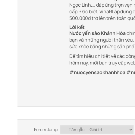
Ngọc Linh,… đáp ứng trọn vẹn
cấp. Đặc biệt, VinaRI áp dụng
500.000đ trở lên trên toàn q
Lời kết
Nước yến sào Khánh Hòa
chín
bạn và những người thân yêu. 
sức khỏe bằng những sản phẩ
Để tìm hiểu chi tiết về các dò
hôm nay, mời bạn truy cập web
#nuocyensaokhanhhoa #nu
Forum Jump: