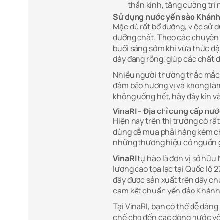
thần kinh, tăng cường trí 
Sử dụng nước yến sào Khánh
Mặc dù rất bổ dưỡng, việc sử 
dưỡng chất. Theo các chuyên g
buổi sáng sớm khi vừa thức dậy
dày đang rỗng, giúp các chất 
Nhiều người thường thắc mắc 
đảm bảo hương vị và không là
không uống hết, hãy đậy kín v
VinaRI – Địa chỉ cung cấp nư
Hiện nay trên thị trường có r
dùng dễ mua phải hàng kém chấ
những thương hiệu có nguồn g
VinaRI
tự hào là đơn vị sở hữ
lượng cao tọa lạc tại Quốc lộ
đây được sản xuất trên dây ch
cam kết chuẩn yến đảo Khánh 
Tại VinaRI, bạn có thể dễ dàng
chế cho đến các dòng nước yế