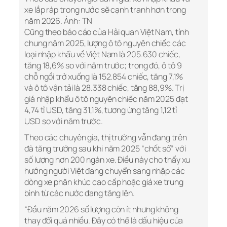
xe lắp ráp trong nước sẽ cạnh tranh hơn trong
năm 2026. Ảnh: TN​
Cũng theo báo cáo của Hải quan Việt Nam, tính
chung năm 2025, lượng ô tô nguyên chiếc các
loại nhập khẩu về Việt Nam là 205.630 chiếc,
tăng 18,6% so với năm trước; trong đó, ô tô 9
chỗ ngồi trở xuống là 152.854 chiếc, tăng 7,1%
và ô tô vận tải là 28.338 chiếc, tăng 88,9%. Trị
giá nhập khẩu ô tô nguyên chiếc năm 2025 đạt
4,74 tỉ USD, tăng 31,1%, tương ứng tăng 1,12 tỉ
USD so với năm trước.
Theo các chuyên gia, thị trường vẫn đang trên
đà tăng trưởng sau khi năm 2025 “chốt sổ” với
số lượng hơn 200 ngàn xe. Điều này cho thấy xu
hướng người Việt đang chuyển sang nhập các
dòng xe phân khúc cao cấp hoặc giá xe trung
bình từ các nước đang tăng lên.
“Đầu năm 2026 số lượng còn ít nhưng không
thay đổi quá nhiều. Đây có thể là dấu hiệu của