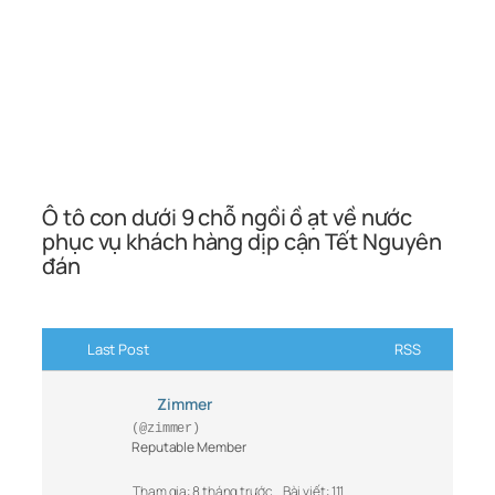
Ô tô con dưới 9 chỗ ngồi ồ ạt về nước
phục vụ khách hàng dịp cận Tết Nguyên
đán
Last Post
RSS
Zimmer
(@zimmer)
Reputable Member
Tham gia: 8 tháng trước
Bài viết: 111