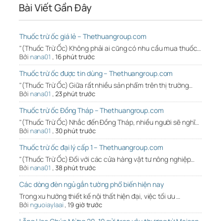
Bài Viết Gần Đây
Thuốc trừ ốc giá lẻ – Thethuangroup.com
"(Thuốc Trừ Ốc) Không phải ai cũng có nhu cầu mua thuốc…
Bởi
nana01
,
16 phút trước
Thuốc trừ ốc được tin dùng – Thethuangroup.com
"(Thuốc Trừ Ốc) Giữa rất nhiều sản phẩm trên thị trường…
Bởi
nana01
,
23 phút trước
Thuốc trừ ốc Đồng Tháp – Thethuangroup.com
"(Thuốc Trừ Ốc) Nhắc đến Đồng Tháp, nhiều người sẽ nghĩ…
Bởi
nana01
,
30 phút trước
Thuốc trừ ốc đại lý cấp 1 – Thethuangroup.com
"(Thuốc Trừ Ốc) Đối với các cửa hàng vật tư nông nghiệp…
Bởi
nana01
,
38 phút trước
Các dòng đèn ngủ gắn tường phổ biến hiện nay
Trong xu hướng thiết kế nội thất hiện đại, việc tối ưu …
Bởi
nguoiaylaai
,
19 giờ trước