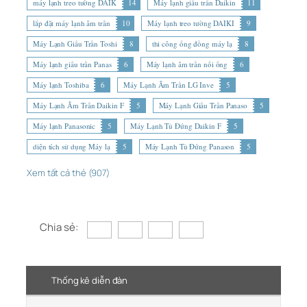
máy lạnh treo tường DAIK
14
Máy lạnh giấu trần Daikin
11
lắp đặt máy lạnh âm trần
10
Máy lạnh treo tường DAIKI
9
Máy Lạnh Giấu Trần Toshi
8
thi công ống đồng máy lạ
8
Máy lạnh giấu trần Panas
6
Máy lạnh âm trần nối ống
6
Máy lạnh Toshiba
6
Máy Lạnh Âm Trần LG Inve
5
Máy Lạnh Âm Trần Daikin F
5
Máy Lạnh Giấu Trần Panaso
5
Máy lạnh Panasonic
5
Máy Lạnh Tủ Đứng Daikin F
5
diện tích sử dụng Máy lạ
5
Máy Lạnh Tủ Đứng Panason
5
Xem tất cả thẻ (907)
Chia sẻ:
Thống kê diễn đàn