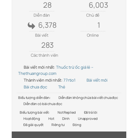
28
6,003
Diễn đàn
Chủ đề
6,378
1
Bài viết
Online
283
Các thành viên
Bài viết mới nhất:
Thuốc trừ ốc giá lẻ –
Thethuangroup.com
Thành viên mới nhất:
77rtio1
Bài viết mới
Bài chưa đọc
Thẻ
Biểu tượng diễn đàn:
Diễn đàn không chứa bài viết chưa đọc
Diễn đàn có bài chưa đọc
Biểu tượng bài viết:
Not Replied
Đã trả lời
Hoạt động
Hot
Dính
Unapproved
Đã giải quyết
Riêng tư
Đóng