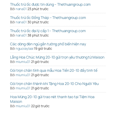
Thuốc trừ ốc được tin dùng – Thethuangroup.com
Bởi
nana01
23 phút trước
Thuốc trừ ốc Đồng Tháp – Thethuangroup.com
Bởi
nana01
30 phút trước
Thuốc trừ ốc đại lý cấp 1 – Thethuangroup.com
Bởi
nana01
38 phút trước
Các dòng đèn ngủ gắn tường phổ biến hiện nay
Bởi
nguoiaylaai
19 giờ trước
Lẵng Hoa Chúc Mừng 20-10 gửi trọn yêu thương từ Maison
Bởi
miumiu01
21 giờ trước
Gói trọn chân tình qua mẫu Hoa Tiền 20-10 đầy tinh tế
Bởi
miumiu01
21 giờ trước
Gói trọn chân thành khi Tặng Hoa 20-10 Cho Người Yêu
Bởi
miumiu01
21 giờ trước
Hoa Mừng 20-10 gửi trao nét thanh tao tại Tiệm Hoa
Maison
Bởi
miumiu01
22 giờ trước