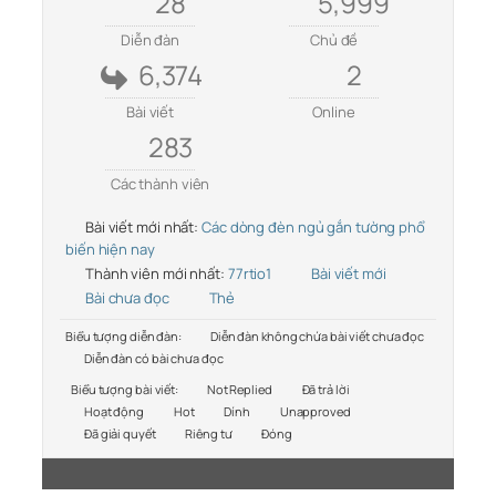
28
5,999
Diễn đàn
Chủ đề
6,374
2
Bài viết
Online
283
Các thành viên
Bài viết mới nhất:
Các dòng đèn ngủ gắn tường phổ
biến hiện nay
Thành viên mới nhất:
77rtio1
Bài viết mới
Bài chưa đọc
Thẻ
Biểu tượng diễn đàn:
Diễn đàn không chứa bài viết chưa đọc
Diễn đàn có bài chưa đọc
Biểu tượng bài viết:
Not Replied
Đã trả lời
Hoạt động
Hot
Dính
Unapproved
Đã giải quyết
Riêng tư
Đóng