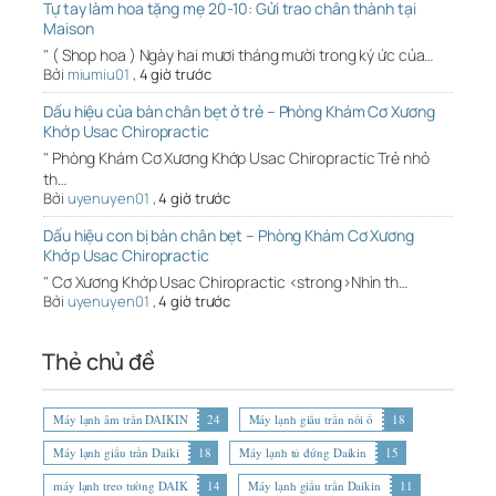
Tự tay làm hoa tặng mẹ 20-10: Gửi trao chân thành tại
Maison
" ( Shop hoa ) Ngày hai mươi tháng mười trong ký ức của…
Bởi
miumiu01
,
4 giờ trước
Dấu hiệu của bàn chân bẹt ở trẻ – Phòng Khám Cơ Xương
Khớp Usac Chiropractic
" Phòng Khám Cơ Xương Khớp Usac Chiropractic Trẻ nhỏ
th…
Bởi
uyenuyen01
,
4 giờ trước
Dấu hiệu con bị bàn chân bẹt – Phòng Khám Cơ Xương
Khớp Usac Chiropractic
" Cơ Xương Khớp Usac Chiropractic <strong>Nhìn th…
Bởi
uyenuyen01
,
4 giờ trước
Thẻ chủ đề
Máy lạnh âm trần DAIKIN
24
Máy lạnh giấu trần nối ố
18
Máy lạnh giấu trần Daiki
18
Máy lạnh tủ đứng Daikin
15
máy lạnh treo tường DAIK
14
Máy lạnh giấu trần Daikin
11