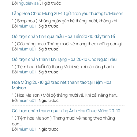
Bởi
nguoiaylaai
,
1 giờ trước
Lẵng Hoa Chúc Mừng 20-10 gửi trọn yêu thương từ Maison
" ( Shop hoa ) Những ngày gần kề tháng mười, không khí …
Bởi
miumiu01
,
3 giờ trước
Gói trọn chân tình qua mẫu Hoa Tiền 20-10 đầy tinh tế
" ( Cửa hàng hoa ) Tháng mười về mang theo những cơn gi…
Bởi
miumiu01
,
3 giờ trước
Gói trọn chân thành khi Tặng Hoa 20-10 Cho Người Yêu
" ( Tiệm hoa ) Mỗi độ tháng Mười về, khi cái nắng hanh …
Bởi
miumiu01
,
3 giờ trước
Hoa Mừng 20-10 gửi trao nét thanh tao tại Tiệm Hoa
Maison
" ( Hoa Maison ) Mỗi độ tháng mười về, khi cái nắng han…
Bởi
miumiu01
,
4 giờ trước
Gói trọn chân thành qua từng Ảnh Hoa Chúc Mừng 20-10
" ( Tiệm hoa Maison ) Tháng mười về mang theo những
cơn…
Bởi
miumiu01
,
4 giờ trước