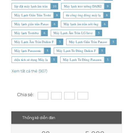
lắp đặt máy lạnh âm trần
10
Máy lạnh treo tường DAIKI
9
Máy Lạnh Giấu Trần Toshi
8
thi công ống đồng máy lạ
8
Máy lạnh giấu trần Panas
6
Máy lạnh âm trần nối ống
6
Máy lạnh Toshiba
6
Máy Lạnh Âm Trần LG Inve
5
Máy Lạnh Âm Trần Daikin F
5
Máy Lạnh Giấu Trần Panaso
5
Máy lạnh Panasonic
5
Máy Lạnh Tủ Đứng Daikin F
5
diện tích sử dụng Máy lạ
5
Máy Lạnh Tủ Đứng Panason
5
Xem tất cả thẻ (907)
Chia sẻ:
Thống kê diễn đàn