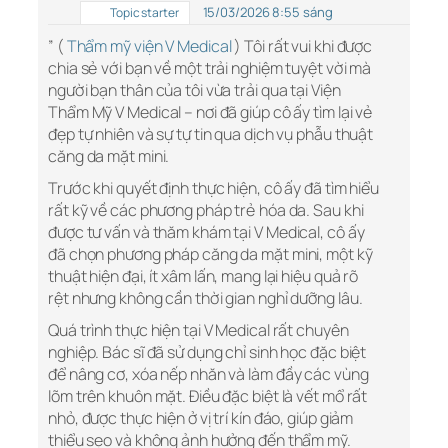
15/03/2026 8:55 sáng
Topic starter
” (
Thẩm mỹ viện V Medical
) Tôi rất vui khi được
chia sẻ với bạn về một trải nghiệm tuyệt vời mà
người bạn thân của tôi vừa trải qua tại Viện
Thẩm Mỹ V Medical – nơi đã giúp cô ấy tìm lại vẻ
đẹp tự nhiên và sự tự tin qua dịch vụ phẫu thuật
căng da mặt mini.
Trước khi quyết định thực hiện, cô ấy đã tìm hiểu
rất kỹ về các phương pháp trẻ hóa da. Sau khi
được tư vấn và thăm khám tại V Medical, cô ấy
đã chọn phương pháp căng da mặt mini, một kỹ
thuật hiện đại, ít xâm lấn, mang lại hiệu quả rõ
rệt nhưng không cần thời gian nghỉ dưỡng lâu.
Quá trình thực hiện tại V Medical rất chuyên
nghiệp. Bác sĩ đã sử dụng chỉ sinh học đặc biệt
để nâng cơ, xóa nếp nhăn và làm đầy các vùng
lõm trên khuôn mặt. Điều đặc biệt là vết mổ rất
nhỏ, được thực hiện ở vị trí kín đáo, giúp giảm
thiểu sẹo và không ảnh hưởng đến thẩm mỹ.