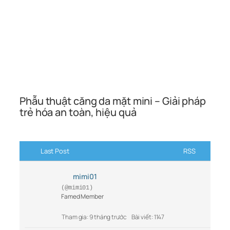
Phẫu thuật căng da mặt mini – Giải pháp
trẻ hóa an toàn, hiệu quả
Last Post
RSS
mimi01
(@mimi01)
Famed Member
Tham gia: 9 tháng trước
Bài viết: 1147