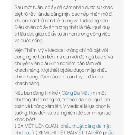
Sau một tuần, cô ấy đã cảm nhận được sự khác
biệt rõ rệt: làn da căng mịn, các nếp nhăn mờ đi,
khuôn mặt trở nên trẻ trung và tươi sáng hơn.
Điều khiến cô ấy ấn tượng nhất là hiệu quả duy
trì lâu dài, giúp cô ấy tự tin hơn trong công việc
và cuộc sống.
Viện Thẩm Mỹ V Medical không chỉ nổi bật với
công nghệ tiên tiến mà còn với đội ngũ bác sĩ và
chuyên viên giàu kinh nghiệm, tận tâm với
khách hàng. Mọi thiết bị đều được nhập khẩu
chính hãng, đảm bảo an toàn tuyệt đối cho
khách hàng.
Nếu bạn đang tìm kiế (
Căng Da Mặt
) m một
phương pháp nâng cơ, trẻ hóa da hiệu quả, an
toàn và không xâm lấn, V Medical là lựa chọn lý
tưởng. Hãy đến và trải nghiệm để cảm nhận sự
khác biệt!
( BÀI VIẾT LIÊN QUAN:
phẫu thuật căng da mặt
như nào
) ( XEM CHI TIẾT BÀI VIẾT TẠI ĐÂY:
phẫu