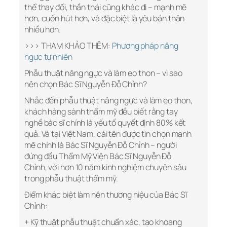
thể thay đổi, thần thái cũng khác đi – mạnh mẽ
hơn, cuốn hút hơn, và đặc biệt là yêu bản thân
nhiều hơn.
>>> THAM KHẢO THÊM:
Phương pháp nâng
ngực tự nhiên
Phẫu thuật nâng ngực và làm eo thon – vì sao
nên chọn Bác Sĩ Nguyễn Đỗ Chỉnh?
Nhắc đến phẫu thuật nâng ngực và làm eo thon,
khách hàng sành thẩm mỹ đều biết rằng tay
nghề bác sĩ chính là yếu tố quyết định 80% kết
quả. Và tại Việt Nam, cái tên được tin chọn mạnh
mẽ chính là Bác Sĩ Nguyễn Đỗ Chỉnh – người
đứng đầu Thẩm Mỹ Viện Bác Sĩ Nguyễn Đỗ
Chỉnh, với hơn 10 năm kinh nghiệm chuyên sâu
trong phẫu thuật thẩm mỹ.
Điểm khác biệt làm nên thương hiệu của Bác Sĩ
Chỉnh:
+ Kỹ thuật phẫu thuật chuẩn xác, tạo khoang