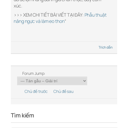
xúc.
>>> XEM CHI TIẾT BÀI VIẾT TẠI ĐÂY:
Phẫu thuật
nâng ngực và làm eo thon
“
Trích dẫn
Forum Jump:
Chủ đề trước
Chủ đề sau
Tìm kiếm