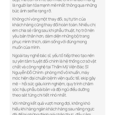
là người lan tỏa mạnh mẽ nhất thông qua những
bức ảnh selfie rạng rỡ.
Không chỉ vòng một thay đổi, sự tự tin của
khách hàng cũng thay đổi hoàn toàn. Nhiều chị
em chia sẻ rằng sau khi phẫu thuật, họ trở nên
yêu bản thân hơn, dám diện những bộ trang
phục mình thích, dám sống với đúng mong
muốn của mình.
Ngoài tay nghề bác sĩ, yếu tố tiếp theo tạo nên
sự yên tâm tuyệt đối chính là hệ thống cơ sở vật
chất và công nghệ tại Thẩm Mỹ Viện Bác Sĩ
Nguyễn Đỗ Chỉnh: phòng mổ vô khuẩn, máy
móc hiện đại chuẩn bệnh viện quốc tế, ekip gây
mê – hồi sức giàu kinh nghiệm, quy trình chăm
sóc hậu phẫu bài bản và đội ngũ điều dưỡng
theo sát từng chi tiết nhỏ nhất.
Với những kết quả vượt mong đợi, không khó
hiểu khi hàng ngàn khách hàng sau nâng ngực
đã để lại những đánh giá chân thực, đầy cảm