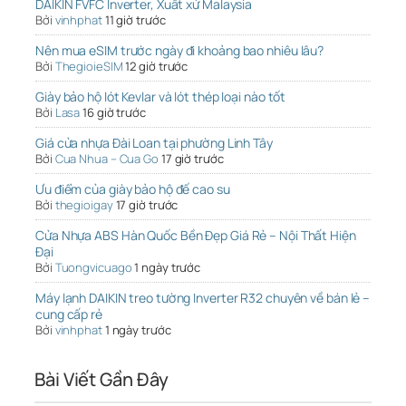
DAIKIN FVFC Inverter, Xuất xứ Malaysia
Bởi
vinhphat
11 giờ trước
Nên mua eSIM trước ngày đi khoảng bao nhiêu lâu?
Bởi
ThegioieSIM
12 giờ trước
Giày bảo hộ lót Kevlar và lót thép loại nào tốt
Bởi
Lasa
16 giờ trước
Giá cửa nhựa Đài Loan tại phường Linh Tây
Bởi
Cua Nhua – Cua Go
17 giờ trước
Ưu điểm của giày bảo hộ đế cao su
Bởi
thegioigay
17 giờ trước
Cửa Nhựa ABS Hàn Quốc Bền Đẹp Giá Rẻ – Nội Thất Hiện
Đại
Bởi
Tuongvicuago
1 ngày trước
Máy lạnh DAIKIN treo tường Inverter R32 chuyên về bán lẻ –
cung cấp rẻ
Bởi
vinhphat
1 ngày trước
Bài Viết Gần Đây