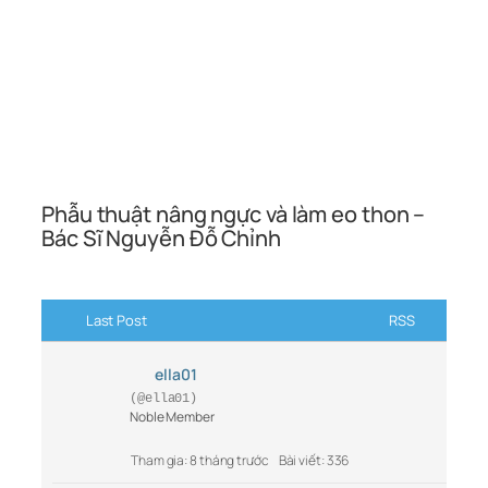
Phẫu thuật nâng ngực và làm eo thon –
Bác Sĩ Nguyễn Đỗ Chỉnh
Last Post
RSS
ella01
(@ella01)
Noble Member
Tham gia: 8 tháng trước
Bài viết: 336