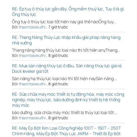
RE: Ép tuy ô thủy lực gần đây, Ống mềm thuỷ lực, Tuy ô là gì,
Ống thủy lực
Ống tuy ô thủy lực loại tốt hiện nay giá thế nàoỐng tuy…
Bởi
thaontasieuthi
,
7 giờ trước
RE: Thang Nâng Thủy Lực nhập khẩu giải pháp nâng hàng
nhà xưởng
Thang nâng hàng thủy lực loại nào thì tốt hiện anyThang…
Bởi
thaontasieuthi
,
8 giờ trước
RE: Mua sàn nâng thủy lực ở đâu, Sàn nâng thủy lực giá rẻ,
Dock leveler giá tốt
Sàn nâng hạ thủy lực loại nào thì tốt hiện naySàn nâng …
Bởi
thaontasieuthi
,
8 giờ trước
RE: Sửa chữa máy móc thiết bị tự động hóa, máy móc công
nghiệp, máy thủy lực, bảo dưỡng định kỳ thiết bị hệ thống
máy móc
bảo dưỡng, sửa chữa máy móc thiết bị thủy lực loại tốt …
Bởi
thaontasieuthi
,
8 giờ trước
RE: Máy Ép Bột Kim Loại Công Nghiệp 100T – 150T – 250T
Chính Hãng, Máy Ép Bột Thủy Lực JWFM – Thiết Bị Ép Bột