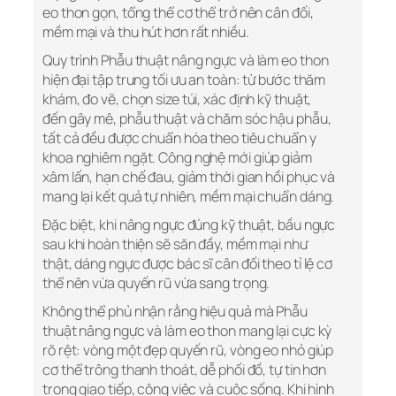
eo thon gọn, tổng thể cơ thể trở nên cân đối,
mềm mại và thu hút hơn rất nhiều.
Quy trình Phẫu thuật nâng ngực và làm eo thon
hiện đại tập trung tối ưu an toàn: từ bước thăm
khám, đo vẽ, chọn size túi, xác định kỹ thuật,
đến gây mê, phẫu thuật và chăm sóc hậu phẫu,
tất cả đều được chuẩn hóa theo tiêu chuẩn y
khoa nghiêm ngặt. Công nghệ mới giúp giảm
xâm lấn, hạn chế đau, giảm thời gian hồi phục và
mang lại kết quả tự nhiên, mềm mại chuẩn dáng.
Đặc biệt, khi nâng ngực đúng kỹ thuật, bầu ngực
sau khi hoàn thiện sẽ săn đầy, mềm mại như
thật, dáng ngực được bác sĩ cân đối theo tỉ lệ cơ
thể nên vừa quyến rũ vừa sang trọng.
Không thể phủ nhận rằng hiệu quả mà Phẫu
thuật nâng ngực và làm eo thon mang lại cực kỳ
rõ rệt: vòng một đẹp quyến rũ, vòng eo nhỏ giúp
cơ thể trông thanh thoát, dễ phối đồ, tự tin hơn
trong giao tiếp, công việc và cuộc sống. Khi hình