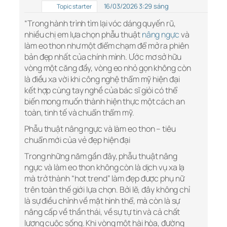
16/03/2026 3:29 sáng
Topic starter
“Trong hành trình tìm lại vóc dáng quyến rũ,
nhiều chị em lựa chọn phẫu thuật
nâng ngực
và
làm eo thon như một điểm chạm để mở ra phiên
bản đẹp nhất của chính mình. Ước mơ sở hữu
vòng một căng đầy, vòng eo nhỏ gọn không còn
là điều xa vời khi công nghệ thẩm mỹ hiện đại
kết hợp cùng tay nghề của bác sĩ giỏi có thể
biến mong muốn thành hiện thực một cách an
toàn, tinh tế và chuẩn thẩm mỹ.
Phẫu thuật nâng ngực và làm eo thon – tiêu
chuẩn mới của vẻ đẹp hiện đại
Trong những năm gần đây, phẫu thuật nâng
ngực và làm eo thon không còn là dịch vụ xa lạ
mà trở thành “hot trend” làm đẹp được phụ nữ
trên toàn thế giới lựa chọn. Bởi lẽ, đây không chỉ
là sự điều chỉnh về mặt hình thể, mà còn là sự
nâng cấp về thần thái, về sự tự tin và cả chất
lượng cuộc sống. Khi vòng một hài hòa, đường