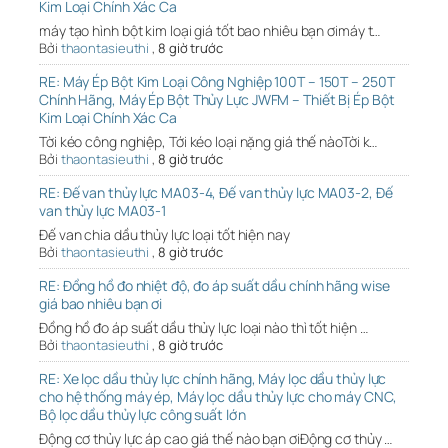
Kim Loại Chính Xác Ca
máy tạo hình bột kim loại giá tốt bao nhiêu bạn ơimáy t…
Bởi
thaontasieuthi
,
8 giờ trước
RE: Máy Ép Bột Kim Loại Công Nghiệp 100T – 150T – 250T
Chính Hãng, Máy Ép Bột Thủy Lực JWFM – Thiết Bị Ép Bột
Kim Loại Chính Xác Ca
Tời kéo công nghiệp, Tới kéo loại nặng giá thế nàoTời k…
Bởi
thaontasieuthi
,
8 giờ trước
RE: Đế van thủy lực MA03-4, Đế van thủy lực MA03-2, Đế
van thủy lực MA03-1
Đế van chia dầu thủy lực loại tốt hiện nay
Bởi
thaontasieuthi
,
8 giờ trước
RE: Đồng hồ đo nhiệt độ, đo áp suất dầu chính hãng wise
giá bao nhiêu bạn ơi
Đồng hồ đo áp suất dầu thủy lực loại nào thì tốt hiện …
Bởi
thaontasieuthi
,
8 giờ trước
RE: Xe lọc dầu thủy lực chính hãng, Máy lọc dầu thủy lực
cho hệ thống máy ép, Máy lọc dầu thủy lực cho máy CNC,
Bộ lọc dầu thủy lực công suất lớn
Động cơ thủy lực áp cao giá thế nào bạn ơiĐộng cơ thủy …