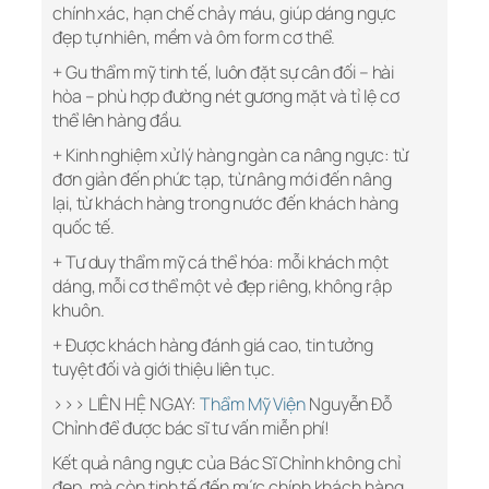
chính xác, hạn chế chảy máu, giúp dáng ngực
đẹp tự nhiên, mềm và ôm form cơ thể.
+ Gu thẩm mỹ tinh tế, luôn đặt sự cân đối – hài
hòa – phù hợp đường nét gương mặt và tỉ lệ cơ
thể lên hàng đầu.
+ Kinh nghiệm xử lý hàng ngàn ca nâng ngực: từ
đơn giản đến phức tạp, từ nâng mới đến nâng
lại, từ khách hàng trong nước đến khách hàng
quốc tế.
+ Tư duy thẩm mỹ cá thể hóa: mỗi khách một
dáng, mỗi cơ thể một vẻ đẹp riêng, không rập
khuôn.
+ Được khách hàng đánh giá cao, tin tưởng
tuyệt đối và giới thiệu liên tục.
>>> LIÊN HỆ NGAY:
Thẩm Mỹ Viện
Nguyễn Đỗ
Chỉnh để được bác sĩ tư vấn miễn phí!
Kết quả nâng ngực của Bác Sĩ Chỉnh không chỉ
đẹp, mà còn tinh tế đến mức chính khách hàng