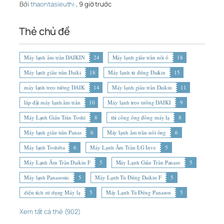
Bởi
thaontasieuthi
,
9 giờ trước
Thẻ chủ đề
Máy lạnh âm trần DAIKIN
24
Máy lạnh giấu trần nối ố
18
Máy lạnh giấu trần Daiki
18
Máy lạnh tủ đứng Daikin
15
máy lạnh treo tường DAIK
14
Máy lạnh giấu trần Daikin
11
lắp đặt máy lạnh âm trần
10
Máy lạnh treo tường DAIKI
9
Máy Lạnh Giấu Trần Toshi
8
thi công ống đồng máy lạ
8
Máy lạnh giấu trần Panas
6
Máy lạnh âm trần nối ống
6
Máy lạnh Toshiba
6
Máy Lạnh Âm Trần LG Inve
5
Máy Lạnh Âm Trần Daikin F
5
Máy Lạnh Giấu Trần Panaso
5
Máy lạnh Panasonic
5
Máy Lạnh Tủ Đứng Daikin F
5
diện tích sử dụng Máy lạ
5
Máy Lạnh Tủ Đứng Panason
5
Xem tất cả thẻ (902)