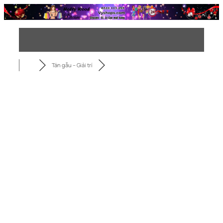
Chuyển
đến
phần
nội
dung
Tán gẫu – Giải trí