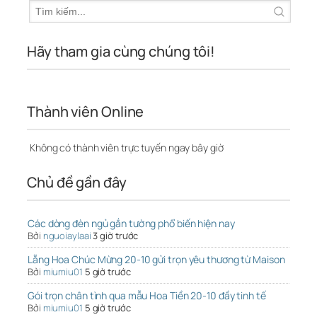
Hãy tham gia cùng chúng tôi!
Thành viên Online
Không có thành viên trực tuyến ngay bây giờ
Chủ đề gần đây
Các dòng đèn ngủ gắn tường phổ biến hiện nay
Bởi
nguoiaylaai
3 giờ trước
Lẵng Hoa Chúc Mừng 20-10 gửi trọn yêu thương từ Maison
Bởi
miumiu01
5 giờ trước
Gói trọn chân tình qua mẫu Hoa Tiền 20-10 đầy tinh tế
Bởi
miumiu01
5 giờ trước