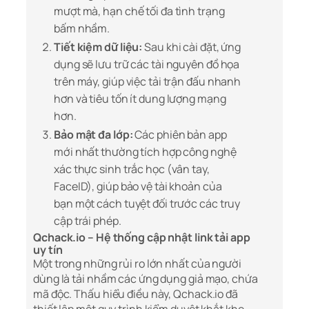
mượt mà, hạn chế tối đa tình trạng
bấm nhầm.
Tiết kiệm dữ liệu:
Sau khi cài đặt, ứng
dụng sẽ lưu trữ các tài nguyên đồ họa
trên máy, giúp việc tải trận đấu nhanh
hơn và tiêu tốn ít dung lượng mạng
hơn.
Bảo mật đa lớp:
Các phiên bản app
mới nhất thường tích hợp công nghệ
xác thực sinh trắc học (vân tay,
FaceID), giúp bảo vệ tài khoản của
bạn một cách tuyệt đối trước các truy
cập trái phép.
Qchack.io – Hệ thống cập nhật link tải app
uy tín
Một trong những rủi ro lớn nhất của người
dùng là tải nhầm các ứng dụng giả mạo, chứa
mã độc. Thấu hiểu điều này, Qchack.io đã