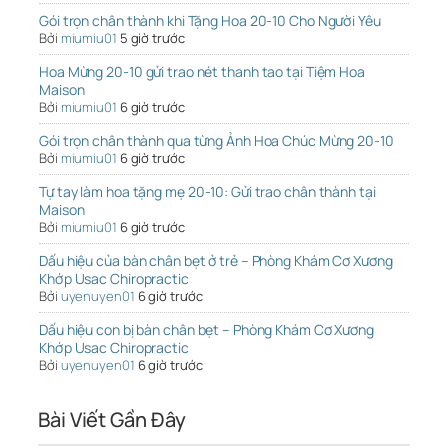
Gói trọn chân thành khi Tặng Hoa 20-10 Cho Người Yêu
Bởi
miumiu01
5 giờ trước
Hoa Mừng 20-10 gửi trao nét thanh tao tại Tiệm Hoa
Maison
Bởi
miumiu01
6 giờ trước
Gói trọn chân thành qua từng Ảnh Hoa Chúc Mừng 20-10
Bởi
miumiu01
6 giờ trước
Tự tay làm hoa tặng mẹ 20-10: Gửi trao chân thành tại
Maison
Bởi
miumiu01
6 giờ trước
Dấu hiệu của bàn chân bẹt ở trẻ – Phòng Khám Cơ Xương
Khớp Usac Chiropractic
Bởi
uyenuyen01
6 giờ trước
Dấu hiệu con bị bàn chân bẹt – Phòng Khám Cơ Xương
Khớp Usac Chiropractic
Bởi
uyenuyen01
6 giờ trước
Bài Viết Gần Đây