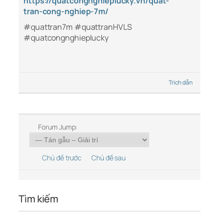
https://quatcongnghieplucky.vn/quat-
tran-cong-nghiep-7m/
#quattran7m #quattranHVLS
#quatcongnghieplucky
Trích dẫn
Forum Jump:
Chủ đề trước
Chủ đề sau
Tìm kiếm