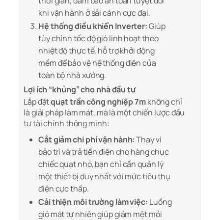
thời gian, đảm bảo an toàn tuyệt đối
khi vận hành ở sải cánh cực đại.
Hệ thống điều khiển Inverter:
Giúp
tùy chỉnh tốc độ gió linh hoạt theo
nhiệt độ thực tế, hỗ trợ khởi động
mềm để bảo vệ hệ thống điện của
toàn bộ nhà xưởng.
Lợi ích “khủng” cho nhà đầu tư
Lắp đặt
quạt trần công nghiệp 7m
không chỉ
là giải pháp làm mát, mà là một chiến lược đầu
tư tài chính thông minh:
Cắt giảm chi phí vận hành:
Thay vì
bảo trì và trả tiền điện cho hàng chục
chiếc quạt nhỏ, bạn chỉ cần quản lý
một thiết bị duy nhất với mức tiêu thụ
điện cực thấp.
Cải thiện môi trường làm việc:
Luồng
gió mát tự nhiên giúp giảm mệt mỏi