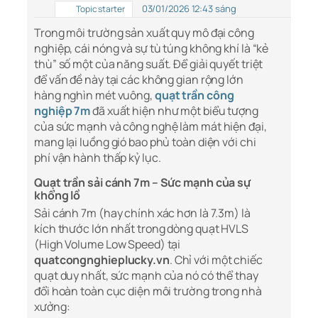
03/01/2026 12:43 sáng
Topic starter
Trong môi trường sản xuất quy mô đại công
nghiệp, cái nóng và sự tù túng không khí là “kẻ
thù” số một của năng suất. Để giải quyết triệt
để vấn đề này tại các không gian rộng lớn
hàng nghìn mét vuông,
quạt trần công
nghiệp 7m
đã xuất hiện như một biểu tượng
của sức mạnh và công nghệ làm mát hiện đại,
mang lại luồng gió bao phủ toàn diện với chi
phí vận hành thấp kỷ lục.
Quạt trần sải cánh 7m – Sức mạnh của sự
khổng lồ
Sải cánh 7m (hay chính xác hơn là 7.3m) là
kích thước lớn nhất trong dòng quạt HVLS
(High Volume Low Speed) tại
quatcongnghieplucky.vn
. Chỉ với một chiếc
quạt duy nhất, sức mạnh của nó có thể thay
đổi hoàn toàn cục diện môi trường trong nhà
xưởng: