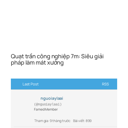
Quạt trần công nghiệp 7m: Siêu giải
pháp làm mát xưởng
Last Post
RSS
nguoiaylaai
(@nguoiaylaai)
Famed Member
Tham gia: 9 tháng trước
Bài viết: 899