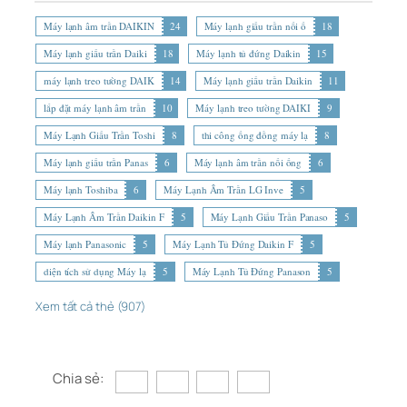
Máy lạnh âm trần DAIKIN
24
Máy lạnh giấu trần nối ố
18
Máy lạnh giấu trần Daiki
18
Máy lạnh tủ đứng Daikin
15
máy lạnh treo tường DAIK
14
Máy lạnh giấu trần Daikin
11
lắp đặt máy lạnh âm trần
10
Máy lạnh treo tường DAIKI
9
Máy Lạnh Giấu Trần Toshi
8
thi công ống đồng máy lạ
8
Máy lạnh giấu trần Panas
6
Máy lạnh âm trần nối ống
6
Máy lạnh Toshiba
6
Máy Lạnh Âm Trần LG Inve
5
Máy Lạnh Âm Trần Daikin F
5
Máy Lạnh Giấu Trần Panaso
5
Máy lạnh Panasonic
5
Máy Lạnh Tủ Đứng Daikin F
5
diện tích sử dụng Máy lạ
5
Máy Lạnh Tủ Đứng Panason
5
Xem tất cả thẻ (907)
Chia sẻ: