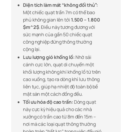
Diện tích làm mát “không đối thủ”:
Một chiếc quạt trần 7m có thể bao
phủ không gian lên tới
1.500 – 1.800
$m^2$
. Điều này tương đương với
sức mạnh của gần 50 chiếc quạt
công nghiệp đứng thông thường
cộng lại.
Lưu lượng gió khổng lồ:
Nhờ sải
cánh cực lớn, quạt di chuyển một
khối lượng không khí khổng lồ từ trên
cao xuống, tạo ra dòng khí lưu thông
liên tục, giúp hạ nhiệt độ toàn bộ bề
mặt sàn một cách đồng đều.
Tối ưu hóa độ cao trần:
Dòng quạt
này cực kỳ hiệu quả cho các nhà
xưởng có trần cao từ 8m đến 15m –
nơi mà các loại quạt thông thường
hoàn toàn “bất lực” trong việc đẩy gió