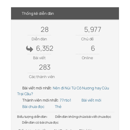
Thống kê diễn đàn
28
5,977
Diễn đàn
Chủ đề
6,352
6
Bài viết
Online
283
Các thành viên
Bài viết mới nhất:
Nên đi Núi Tứ Cô Nương hay Cửu
Trại Câu?
Thành viên mới nhất:
77rtio1
Bài viết mới
Bài chưa đọc
Thẻ
Biểu tượng diễn đàn:
Diễn đàn không chứa bài viết chưa đọc
Diễn đàn có bài chưa đọc