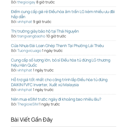
Bởi
thegioigay
8 giờ trước
Điểm cung cấp giá rẻ Điều hòa âm trần LG kèm nhiều ưu đãi
hấp dẫn
Bởi
vinhphat
9 giờ trước
Thị trường giày bảo hộ tại Thái Nguyên
Bởi
trangvangbaoho
10 giờ trước
Cửa Nhựa Đài Loan Ghép Thanh Tại Phường Lái Thiêu
Bởi
Tuongvicuago
1 ngày trước
Cung cấp số lượng lớn, bỏ sỉ Điều hòa tủ đứng LG thương
hiệu Hàn Quốc
Bởi
vinhphat
1 ngày trước
Hỗ trợ giá tốt nhất cho công trình lắp Điều hòa tủ đứng
DAIKIN FVFC Inverter, Xuất xứ Malaysia
Bởi
vinhphat
1 ngày trước
Nên mua eSIM trước ngày đi khoảng bao nhiêu lâu?
Bởi
ThegioieSIM
1 ngày trước
Bài Viết Gần Đây