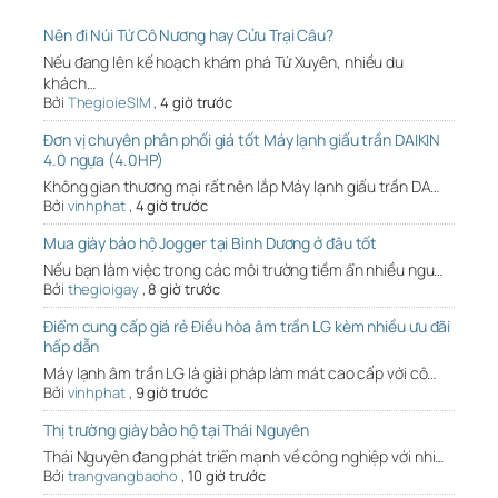
Nên đi Núi Tứ Cô Nương hay Cửu Trại Câu?
Nếu đang lên kế hoạch khám phá Tứ Xuyên, nhiều du
khách…
Bởi
ThegioieSIM
,
4 giờ trước
Đơn vị chuyên phân phối giá tốt Máy lạnh giấu trần DAIKIN
4.0 ngựa (4.0HP)
Không gian thương mại rất nên lắp Máy lạnh giấu trần DA…
Bởi
vinhphat
,
4 giờ trước
Mua giày bảo hộ Jogger tại Bình Dương ở đâu tốt
Nếu bạn làm việc trong các môi trường tiềm ẩn nhiều ngu…
Bởi
thegioigay
,
8 giờ trước
Điểm cung cấp giá rẻ Điều hòa âm trần LG kèm nhiều ưu đãi
hấp dẫn
Máy lạnh âm trần LG là giải pháp làm mát cao cấp với cô…
Bởi
vinhphat
,
9 giờ trước
Thị trường giày bảo hộ tại Thái Nguyên
Thái Nguyên đang phát triển mạnh về công nghiệp với nhi…
Bởi
trangvangbaoho
,
10 giờ trước