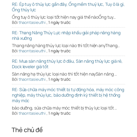
RE: Ép tuy ô thủy lực gần đây, Ống mềm thuỷ lực, Tuy ô là gì,
Ống thủy lực
Ống tuy ô thủy lực loại tốt hiện nay giá thế nàoỐng tuy…
Bởi
thaontasieuthi
,
1 ngày trước
RE: Thang Nâng Thủy Lực nhập khẩu giải pháp nâng hàng
nhà xưởng
Thang nâng hàng thủy lực loại nào thì tốt hiện anyThang…
Bởi
thaontasieuthi
,
1 ngày trước
RE: Mua sàn nâng thủy lực ở đâu, Sàn nâng thủy lực giá rẻ,
Dock leveler giá tốt
Sàn nâng hạ thủy lực loại nào thì tốt hiện naySàn nâng …
Bởi
thaontasieuthi
,
1 ngày trước
RE: Sửa chữa máy móc thiết bị tự động hóa, máy móc công
nghiệp, máy thủy lực, bảo dưỡng định kỳ thiết bị hệ thống
máy móc
bảo dưỡng, sửa chữa máy móc thiết bị thủy lực loại tốt …
Bởi
thaontasieuthi
,
1 ngày trước
Thẻ chủ đề