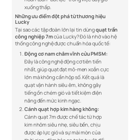
xuống thấp.
Những ưu điểm đột phá từ thương hiệu
Lucky
Tại sao các tập đoàn lớn lại tin dùng
quạt trần
công nghiệp 7m
của Lucky? Đó là nhờ vào hệ
thống công nghệ được chuẩn hóa quốc tế:
Động cơ nam châm vĩnh cửu PMSM:
Đây là công nghệ động cơ tiên tiến
nhất, giúp quạt đạt mô-men xoắn cực
lớn mà không cần hộp số. Kết quả là
quạt vận hành siêu êm, không gây
tiếng ồn chém gió và tiết kiệm điện
năng đến mức kinh ngạc.
Cánh quạt hợp kim hàng không:
Cánh quạt 7m được chế tác từ hợp
kim nhôm siêu nhẹ, siêu bền, chịu
được áp lực gió và sự mài mòn của