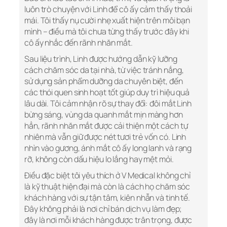
luôn trò chuyện với Linh để cô ấy cảm thấy thoải
mái. Tôi thấy nụ cười nhẹ xuất hiện trên môi bạn
mình – điều mà tôi chưa từng thấy trước đây khi
cô ấy nhắc đến rãnh nhăn mắt.
Sau liệu trình, Linh được hướng dẫn kỹ lưỡng
cách chăm sóc da tại nhà, từ việc tránh nắng,
sử dụng sản phẩm dưỡng da chuyên biệt, đến
các thói quen sinh hoạt tốt giúp duy trì hiệu quả
lâu dài. Tôi cảm nhận rõ sự thay đổi: đôi mắt Linh
bừng sáng, vùng da quanh mắt mịn màng hơn
hẳn, rãnh nhăn mắt được cải thiện một cách tự
nhiên mà vẫn giữ được nét tươi trẻ vốn có. Linh
nhìn vào gương, ánh mắt cô ấy long lanh và rạng
rỡ, không còn dấu hiệu lo lắng hay mệt mỏi.
Điều đặc biệt tôi yêu thích ở V Medical không chỉ
là kỹ thuật hiện đại mà còn là cách họ chăm sóc
khách hàng với sự tận tâm, kiên nhẫn và tinh tế.
Đây không phải là nơi chỉ bán dịch vụ làm đẹp;
đây là nơi mỗi khách hàng được trân trọng, được