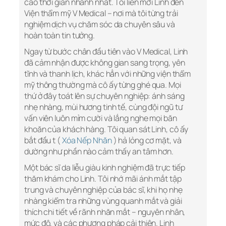
cáo thời gian nhanh nhất. Tôi liền mời Linh đến
Viện thẩm mỹ V Medical – nơi mà tôi từng trải
nghiệm dịch vụ chăm sóc da chuyên sâu và
hoàn toàn tin tưởng.
Ngay từ bước chân đầu tiên vào V Medical, Linh
đã cảm nhận được không gian sang trọng, yên
tĩnh và thanh lịch, khác hẳn với những viện thẩm
mỹ thông thường mà cô ấy từng ghé qua. Mọi
thứ ở đây toát lên sự chuyên nghiệp: ánh sáng
nhẹ nhàng, mùi hương tinh tế, cùng đội ngũ tư
vấn viên luôn mỉm cười và lắng nghe mọi băn
khoăn của khách hàng. Tôi quan sát Linh, cô ấy
bắt đầu t (
Xóa Nếp Nhăn
) hả lỏng cơ mặt, và
dường như phần nào cảm thấy an tâm hơn.
Một bác sĩ da liễu giàu kinh nghiệm đã trực tiếp
thăm khám cho Linh. Tôi nhớ mãi ánh mắt tập
trung và chuyên nghiệp của bác sĩ, khi họ nhẹ
nhàng kiểm tra những vùng quanh mắt và giải
thích chi tiết về rãnh nhăn mắt – nguyên nhân,
mức độ, và các phương pháp cải thiện. Linh