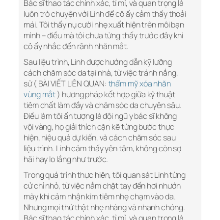
Bác sĩ thao tác chính xác, tỉ mỉ, và quan trọng là
luôn trò chuyện với Linh để cô ấy cảm thấy thoải
mái. Tôi thấy nụ cười nhẹ xuất hiện trên môi bạn
mình – điều mà tôi chưa từng thấy trước đây khi
cô ấy nhắc đến rãnh nhăn mắt.
Sau liệu trình, Linh được hướng dẫn kỹ lưỡng
cách chăm sóc da tại nhà, từ việc tránh nắng,
sử ( BÀI VIẾT LIÊN QUAN:
thẩm mỹ xóa nhăn
vùng mắt
) hương pháp kết hợp giữa kỹ thuật
tiêm chất làm đầy và chăm sóc da chuyên sâu.
Điều làm tôi ấn tượng là đội ngũ y bác sĩ không
vội vàng, họ giải thích cặn kẽ từng bước thực
hiện, hiệu quả dự kiến, và cách chăm sóc sau
liệu trình. Linh cảm thấy yên tâm, không còn sợ
hãi hay lo lắng như trước.
Trong quá trình thực hiện, tôi quan sát Linh từng
cử chỉ nhỏ, từ việc nắm chặt tay đến hơi nhướn
mày khi cảm nhận kim tiêm nhẹ chạm vào da.
Nhưng mọi thứ thật nhẹ nhàng và nhanh chóng.
Bác sĩ thao tác chính xác, tỉ mỉ, và quan trọng là