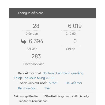
Thống kê diễn đàn
28
6,019
Diễn đàn
Chủ đề
6,394
0
Bài viết
Online
283
Các thành viên
Bài viết mới nhất:
Gói trọn chân thành qua lẵng
Thiệp Hoa Chúc Mừng 20-10
Thành viên mới nhất:
77rtio1
Bài viết mới
Bài chưa đọc
Thẻ
Biểu tượng diễn đàn:
Diễn đàn không chứa bài viết chưa đọc
Diễn đàn có bài chưa đọc