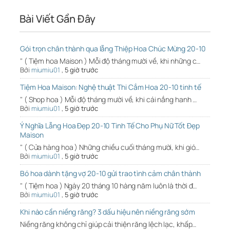
Bài Viết Gần Đây
Gói trọn chân thành qua lẵng Thiệp Hoa Chúc Mừng 20-10
" ( Tiệm hoa Maison ) Mỗi độ tháng mười về, khi những c…
Bởi
miumiu01
,
5 giờ trước
Tiệm Hoa Maison: Nghệ thuật Thi Cắm Hoa 20-10 tinh tế
" ( Shop hoa ) Mỗi độ tháng mười về, khi cái nắng hanh …
Bởi
miumiu01
,
5 giờ trước
Ý Nghĩa Lẵng Hoa Đẹp 20-10 Tinh Tế Cho Phụ Nữ Tốt Đẹp
Maison
" ( Cửa hàng hoa ) Những chiều cuối tháng mười, khi gió…
Bởi
miumiu01
,
5 giờ trước
Bó hoa dành tặng vợ 20-10 gửi trao tình cảm chân thành
" ( Tiệm hoa ) Ngày 20 tháng 10 hàng năm luôn là thời đ…
Bởi
miumiu01
,
5 giờ trước
Khi nào cần niềng răng? 3 dấu hiệu nên niềng răng sớm
Niềng răng không chỉ giúp cải thiện răng lệch lạc, khấp…