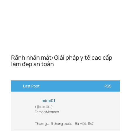
Rãnh nhăn mắt: Giải pháp y tế cao cấp
làm đẹp an toàn
Last Post
RSS
mimi01
(@mimi01)
Famed Member
Tham gia: 9 tháng trước
Bài viết: 1147