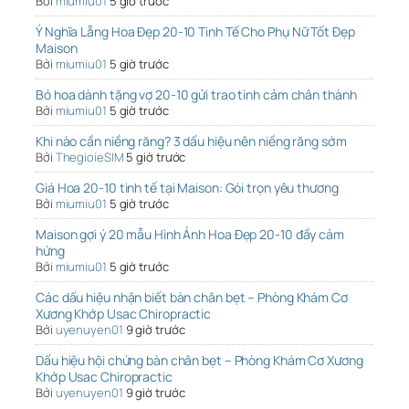
Bởi
miumiu01
5 giờ trước
Ý Nghĩa Lẵng Hoa Đẹp 20-10 Tinh Tế Cho Phụ Nữ Tốt Đẹp
Maison
Bởi
miumiu01
5 giờ trước
Bó hoa dành tặng vợ 20-10 gửi trao tình cảm chân thành
Bởi
miumiu01
5 giờ trước
Khi nào cần niềng răng? 3 dấu hiệu nên niềng răng sớm
Bởi
ThegioieSIM
5 giờ trước
Giá Hoa 20-10 tinh tế tại Maison: Gói trọn yêu thương
Bởi
miumiu01
5 giờ trước
Maison gợi ý 20 mẫu Hình Ảnh Hoa Đẹp 20-10 đầy cảm
hứng
Bởi
miumiu01
5 giờ trước
Các dấu hiệu nhận biết bàn chân bẹt – Phòng Khám Cơ
Xương Khớp Usac Chiropractic
Bởi
uyenuyen01
9 giờ trước
Dấu hiệu hội chứng bàn chân bẹt – Phòng Khám Cơ Xương
Khớp Usac Chiropractic
Bởi
uyenuyen01
9 giờ trước