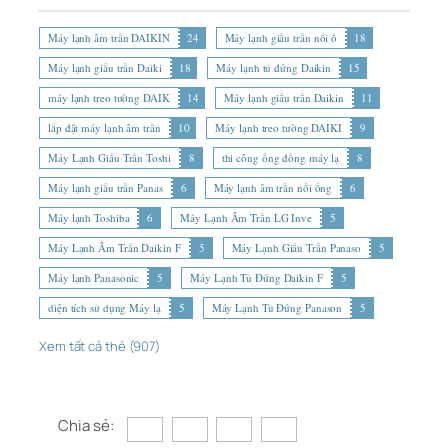
Máy lạnh âm trần DAIKIN
24
Máy lạnh giấu trần nối ố
18
Máy lạnh giấu trần Daiki
18
Máy lạnh tủ đứng Daikin
15
máy lạnh treo tường DAIK
14
Máy lạnh giấu trần Daikin
11
lắp đặt máy lạnh âm trần
10
Máy lạnh treo tường DAIKI
9
Máy Lạnh Giấu Trần Toshi
8
thi công ống đồng máy lạ
8
Máy lạnh giấu trần Panas
6
Máy lạnh âm trần nối ống
6
Máy lạnh Toshiba
6
Máy Lạnh Âm Trần LG Inve
5
Máy Lạnh Âm Trần Daikin F
5
Máy Lạnh Giấu Trần Panaso
5
Máy lạnh Panasonic
5
Máy Lạnh Tủ Đứng Daikin F
5
diện tích sử dụng Máy lạ
5
Máy Lạnh Tủ Đứng Panason
5
Xem tất cả thẻ (907)
Chia sẻ: