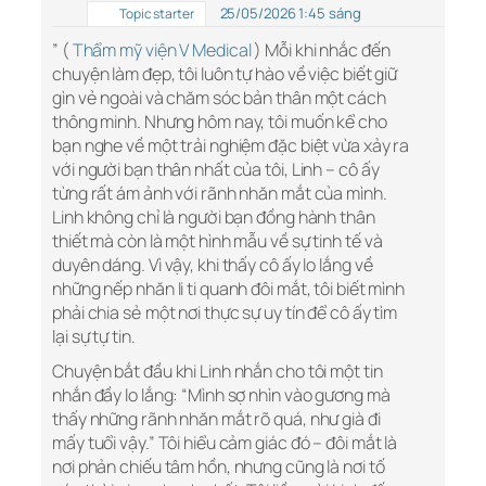
25/05/2026 1:45 sáng
Topic starter
” (
Thẩm mỹ viện V Medical
) Mỗi khi nhắc đến
chuyện làm đẹp, tôi luôn tự hào về việc biết giữ
gìn vẻ ngoài và chăm sóc bản thân một cách
thông minh. Nhưng hôm nay, tôi muốn kể cho
bạn nghe về một trải nghiệm đặc biệt vừa xảy ra
với người bạn thân nhất của tôi, Linh – cô ấy
từng rất ám ảnh với rãnh nhăn mắt của mình.
Linh không chỉ là người bạn đồng hành thân
thiết mà còn là một hình mẫu về sự tinh tế và
duyên dáng. Vì vậy, khi thấy cô ấy lo lắng về
những nếp nhăn li ti quanh đôi mắt, tôi biết mình
phải chia sẻ một nơi thực sự uy tín để cô ấy tìm
lại sự tự tin.
Chuyện bắt đầu khi Linh nhắn cho tôi một tin
nhắn đầy lo lắng: “Mình sợ nhìn vào gương mà
thấy những rãnh nhăn mắt rõ quá, như già đi
mấy tuổi vậy.” Tôi hiểu cảm giác đó – đôi mắt là
nơi phản chiếu tâm hồn, nhưng cũng là nơi tố