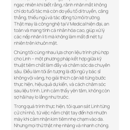
ngạc nhiên khi biết rằng, rãnh nhăn mắt không
chỉ do tuổi tác mà còn do yếu tố di truyền, căng
thẳng, thiếu ngủ và tác động từ môi trường.
Thật may là công nghệ tại V Medical hiện đại, an
toàn và mang tính cá nhân hóa cao, giúp xử lý
các nếp nhăn li ti mà không làm mất đi nét tự
nhiên trên khuôn mặt.
Chúng tôi cùng nhau lựa chọn liệu trình phù hợp
cho Linh – một phương pháp kết hợp giữa kỹ
thuật tiêm chất làm đầy và chăm sóc da chuyên
sâu. Điều làm tôi ấn tượng là đội ngũ y bác sĩ
không vội vàng, họ giải thích cặn kẽ từng bước
thực hiện, hiệu quả dự kiến, và cách chăm sóc
sau liệu trình. Linh cảm thấy yên tâm, không còn
sợ hãi hay lo lắng như trước.
Trong quá trình thực hiện, tôi quan sát Linh từng
cử chỉ nhỏ, từ việc nắm chặt tay đến hơi nhướn
mày khi cảm nhận kim tiêm nhẹ chạm vào da.
Nhưng mọi thứ thật nhẹ nhàng và nhanh chóng.