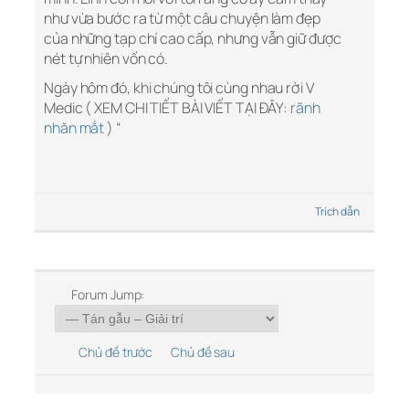
như vừa bước ra từ một câu chuyện làm đẹp
của những tạp chí cao cấp, nhưng vẫn giữ được
nét tự nhiên vốn có.
Ngày hôm đó, khi chúng tôi cùng nhau rời V
Medic ( XEM CHI TIẾT BÀI VIẾT TẠI ĐÂY:
rãnh
nhăn mắt
) “
Trích dẫn
Forum Jump:
Chủ đề trước
Chủ đề sau