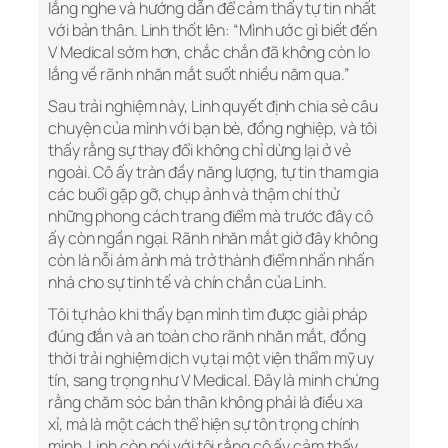
lắng nghe và hướng dẫn để cảm thấy tự tin nhất
với bản thân. Linh thốt lên: “Mình ước gì biết đến
V Medical sớm hơn, chắc chắn đã không còn lo
lắng về rãnh nhăn mắt suốt nhiều năm qua.”
Sau trải nghiệm này, Linh quyết định chia sẻ câu
chuyện của mình với bạn bè, đồng nghiệp, và tôi
thấy rằng sự thay đổi không chỉ dừng lại ở vẻ
ngoài. Cô ấy tràn đầy năng lượng, tự tin tham gia
các buổi gặp gỡ, chụp ảnh và thậm chí thử
những phong cách trang điểm mà trước đây cô
ấy còn ngần ngại. Rãnh nhăn mắt giờ đây không
còn là nỗi ám ảnh mà trở thành điểm nhấn nhấn
nhá cho sự tinh tế và chín chắn của Linh.
Tôi tự hào khi thấy bạn mình tìm được giải pháp
đúng đắn và an toàn cho rãnh nhăn mắt, đồng
thời trải nghiệm dịch vụ tại một viện thẩm mỹ uy
tín, sang trọng như V Medical. Đây là minh chứng
rằng chăm sóc bản thân không phải là điều xa
xỉ, mà là một cách thể hiện sự tôn trọng chính
mình. Linh còn nói với tôi rằng cô ấy cảm thấy