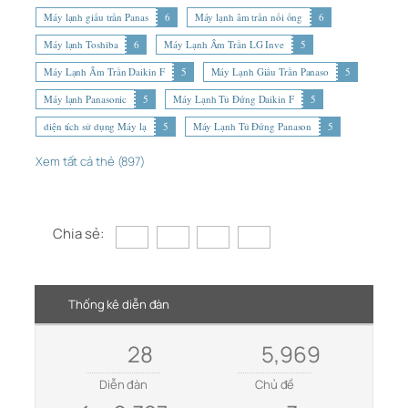
Máy lạnh giấu trần Panas
6
Máy lạnh âm trần nối ống
6
Máy lạnh Toshiba
6
Máy Lạnh Âm Trần LG Inve
5
Máy Lạnh Âm Trần Daikin F
5
Máy Lạnh Giấu Trần Panaso
5
Máy lạnh Panasonic
5
Máy Lạnh Tủ Đứng Daikin F
5
diện tích sử dụng Máy lạ
5
Máy Lạnh Tủ Đứng Panason
5
Xem tất cả thẻ (897)
Chia sẻ:
Thống kê diễn đàn
28
5,969
Diễn đàn
Chủ đề