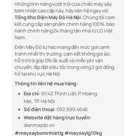
những tính năng vượt trội của chiếc máy sấy
bơm nhiệt cao cấp này, hãy liên hệ ngay với
Tổng Kho Điện Máy Đỏ Hà Nội
. Chúng tôi cam
kết cung cấp sản phẩm chính hãng 100%, bảo
hành chính hãng 24 tháng tận nhà từ LG Việt
Nam.
Điện Máy Đỏ tự hào mang đến mức giá cạnh
tranh nhất thị trường, cam kết không giá ảo,
hỗ trợ trả góp 0% lãi suất và miễn phí vận
chuyển, lắp đặt siêu tốc trong vòng 2 giờ đồng
hồ tại khu vực Hà Nội.
Thông tin liên hệ mua hàng:
Địa chỉ:
91/42 Thịnh Liệt, P. Hoàng
Mai, TP. Hà Nội
Số điện thoại:
092.999.4646
Website đặt hàng trực tuyến:
dienmaydo.vn
#maysaybomnhietlg #maysaylg10kg