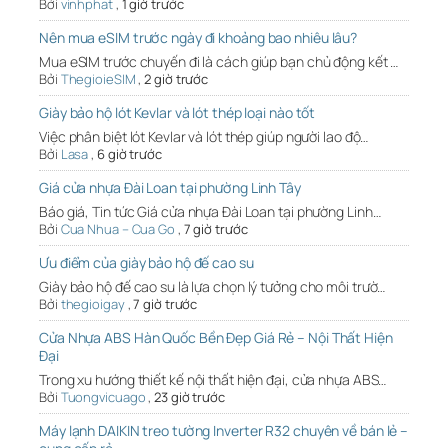
Bởi
vinhphat
,
1 giờ trước
Nên mua eSIM trước ngày đi khoảng bao nhiêu lâu?
Mua eSIM trước chuyến đi là cách giúp bạn chủ động kết …
Bởi
ThegioieSIM
,
2 giờ trước
Giày bảo hộ lót Kevlar và lót thép loại nào tốt
Việc phân biệt lót Kevlar và lót thép giúp người lao độ…
Bởi
Lasa
,
6 giờ trước
Giá cửa nhựa Đài Loan tại phường Linh Tây
Báo giá, Tin tức Giá cửa nhựa Đài Loan tại phường Linh…
Bởi
Cua Nhua – Cua Go
,
7 giờ trước
Ưu điểm của giày bảo hộ đế cao su
Giày bảo hộ đế cao su là lựa chọn lý tưởng cho môi trườ…
Bởi
thegioigay
,
7 giờ trước
Cửa Nhựa ABS Hàn Quốc Bền Đẹp Giá Rẻ – Nội Thất Hiện
Đại
Trong xu hướng thiết kế nội thất hiện đại, cửa nhựa ABS…
Bởi
Tuongvicuago
,
23 giờ trước
Máy lạnh DAIKIN treo tường Inverter R32 chuyên về bán lẻ –