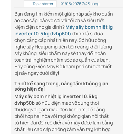
20/06/2026 7:43 sáng
Topic starter
Bạn đang tìm kiếm một giải pháp sấy khô quần
áo cao cấp, bảo vệ sợi vải tối đa và siêu tiết
kiệm điện cho gia đình?
Máy sấy bơm nhiệt lg
inverter 10.5 kg dvhp50b
chính là sự lựa
chọn đẳng cấp nhất hiện nay. Sở hữu công
nghệ sấy Heatpump tiên tiến cùng khối lượng
sấy khủng, siêu phẩm này sẽ thay đổi hoàn
toàn trải nghiệm chăm sóc áo quần của bạn.
Hãy cùng Điện Máy Đỏ khám phá chi tiết thiết
bị này ngay dưới đây!
Thiết kế sang trọng, nâng tầm không gian
sống hiện đại
Máy sấy bơm nhiệt lg inverter 10.5 kg
dvhp50b
sở hữu diện mạo vô cùng thời
thượng với gam màu đen lịch lãm, dễ dàng
phối hợp hài hòa với mọi không gian nội thất
từ hiện đại đến cổ điển. Vỏ máy được làm bằng
chất liệu cao cấp chống bám vân tay, kết hợp