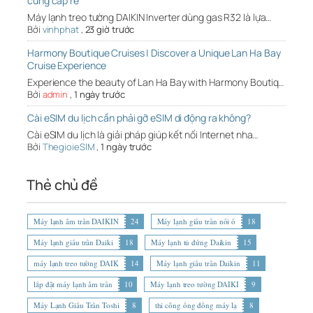
cung cấp rẻ
Máy lạnh treo tường DAIKIN Inverter dùng gas R32 là lựa…
Bởi
vinhphat
,
23 giờ trước
Harmony Boutique Cruises | Discover a Unique Lan Ha Bay
Cruise Experience
Experience the beauty of Lan Ha Bay with Harmony Boutiq…
Bởi
admin
,
1 ngày trước
Cài eSIM du lịch cần phải gỡ eSIM di động ra không?
Cài eSIM du lịch là giải pháp giúp kết nối Internet nha…
Bởi
ThegioieSIM
,
1 ngày trước
Thẻ chủ đề
Máy lạnh âm trần DAIKIN
24
Máy lạnh giấu trần nối ố
18
Máy lạnh giấu trần Daiki
18
Máy lạnh tủ đứng Daikin
15
máy lạnh treo tường DAIK
14
Máy lạnh giấu trần Daikin
11
lắp đặt máy lạnh âm trần
10
Máy lạnh treo tường DAIKI
9
Máy Lạnh Giấu Trần Toshi
8
thi công ống đồng máy lạ
8