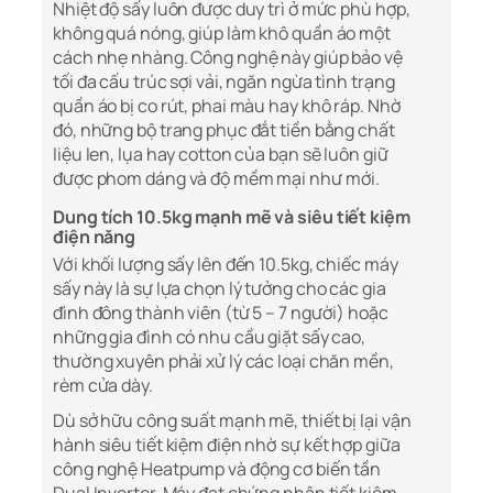
Nhiệt độ sấy luôn được duy trì ở mức phù hợp,
không quá nóng, giúp làm khô quần áo một
cách nhẹ nhàng. Công nghệ này giúp bảo vệ
tối đa cấu trúc sợi vải, ngăn ngừa tình trạng
quần áo bị co rút, phai màu hay khô ráp. Nhờ
đó, những bộ trang phục đắt tiền bằng chất
liệu len, lụa hay cotton của bạn sẽ luôn giữ
được phom dáng và độ mềm mại như mới.
Dung tích 10.5kg mạnh mẽ và siêu tiết kiệm
điện năng
Với khối lượng sấy lên đến 10.5kg, chiếc máy
sấy này là sự lựa chọn lý tưởng cho các gia
đình đông thành viên (từ 5 – 7 người) hoặc
những gia đình có nhu cầu giặt sấy cao,
thường xuyên phải xử lý các loại chăn mền,
rèm cửa dày.
Dù sở hữu công suất mạnh mẽ, thiết bị lại vận
hành siêu tiết kiệm điện nhờ sự kết hợp giữa
công nghệ Heatpump và động cơ biến tần