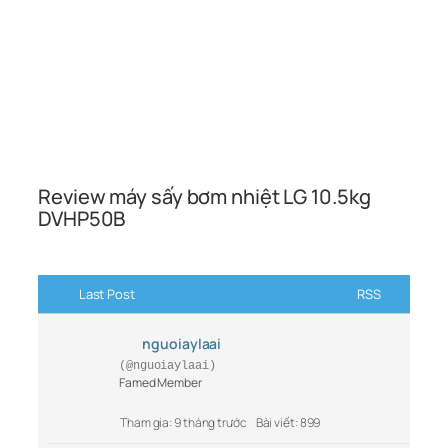
Review máy sấy bơm nhiệt LG 10.5kg
DVHP50B
Last Post
RSS
nguoiaylaai
(@nguoiaylaai)
Famed Member
Tham gia: 9 tháng trước
Bài viết: 899