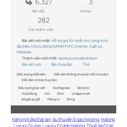
6,327
3
Bài viết
Online
282
Các thành viên
Bài viết mới nhất:
Hỗ trợ giá tốt nhất cho công trình
lắp Điều hòa tủ đứng DAIKIN FVFC Inverter, Xuất xứ
Malaysia
Thành viên mới nhất:
daohuyvuhoabinhdoor
Bài viết mới
Bài chưa đọc
Thẻ
Biểu tượng diễn đàn:
Diễn đàn không chứa bài viết chưa đọc
Diễn đàn có bài chưa đọc
Biểu tượng bài viết:
Not Replied
Đã trả lời
Hoạt động
Hot
Dính
Unapproved
Đã giải quyết
Riêng tư
Đóng
hàng nội địa thái lan
,
du thuyền 5 sao hạ long
,
Halong
Luxury Cruise
,
Luxury Cruise Halong
,
Thuê Xe Dcar