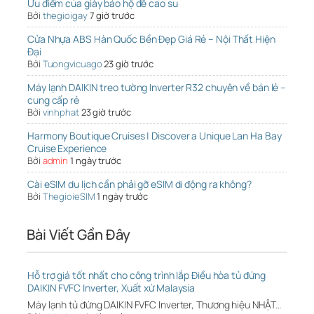
Ưu điểm của giày bảo hộ đế cao su
Bởi
thegioigay
7 giờ trước
Cửa Nhựa ABS Hàn Quốc Bền Đẹp Giá Rẻ – Nội Thất Hiện
Đại
Bởi
Tuongvicuago
23 giờ trước
Máy lạnh DAIKIN treo tường Inverter R32 chuyên về bán lẻ –
cung cấp rẻ
Bởi
vinhphat
23 giờ trước
Harmony Boutique Cruises | Discover a Unique Lan Ha Bay
Cruise Experience
Bởi
admin
1 ngày trước
Cài eSIM du lịch cần phải gỡ eSIM di động ra không?
Bởi
ThegioieSIM
1 ngày trước
Bài Viết Gần Đây
Hỗ trợ giá tốt nhất cho công trình lắp Điều hòa tủ đứng
DAIKIN FVFC Inverter, Xuất xứ Malaysia
Máy lạnh tủ đứng DAIKIN FVFC Inverter, Thương hiệu NHẬT…