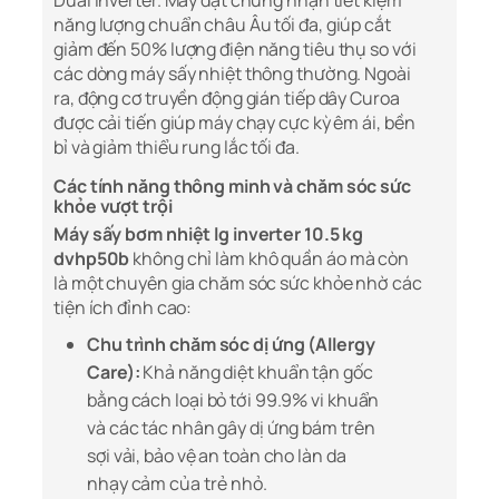
Dual Inverter. Máy đạt chứng nhận tiết kiệm
năng lượng chuẩn châu Âu tối đa, giúp cắt
giảm đến 50% lượng điện năng tiêu thụ so với
các dòng máy sấy nhiệt thông thường. Ngoài
ra, động cơ truyền động gián tiếp dây Curoa
được cải tiến giúp máy chạy cực kỳ êm ái, bền
bỉ và giảm thiểu rung lắc tối đa.
Các tính năng thông minh và chăm sóc sức
khỏe vượt trội
Máy sấy bơm nhiệt lg inverter 10.5 kg
dvhp50b
không chỉ làm khô quần áo mà còn
là một chuyên gia chăm sóc sức khỏe nhờ các
tiện ích đỉnh cao:
Chu trình chăm sóc dị ứng (Allergy
Care):
Khả năng diệt khuẩn tận gốc
bằng cách loại bỏ tới 99.9% vi khuẩn
và các tác nhân gây dị ứng bám trên
sợi vải, bảo vệ an toàn cho làn da
nhạy cảm của trẻ nhỏ.