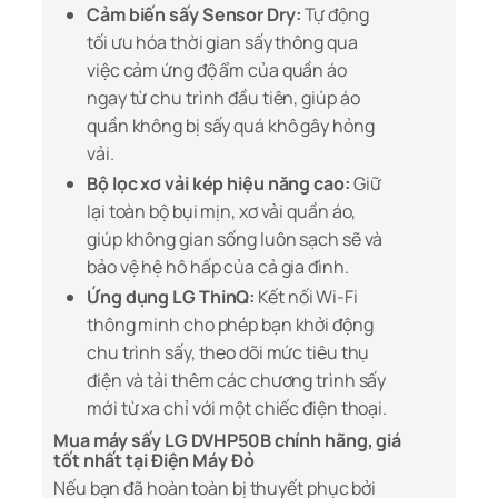
Cảm biến sấy Sensor Dry:
Tự động
tối ưu hóa thời gian sấy thông qua
việc cảm ứng độ ẩm của quần áo
ngay từ chu trình đầu tiên, giúp áo
quần không bị sấy quá khô gây hỏng
vải.
Bộ lọc xơ vải kép hiệu năng cao:
Giữ
lại toàn bộ bụi mịn, xơ vải quần áo,
giúp không gian sống luôn sạch sẽ và
bảo vệ hệ hô hấp của cả gia đình.
Ứng dụng LG ThinQ:
Kết nối Wi-Fi
thông minh cho phép bạn khởi động
chu trình sấy, theo dõi mức tiêu thụ
điện và tải thêm các chương trình sấy
mới từ xa chỉ với một chiếc điện thoại.
Mua máy sấy LG DVHP50B chính hãng, giá
tốt nhất tại Điện Máy Đỏ
Nếu bạn đã hoàn toàn bị thuyết phục bởi