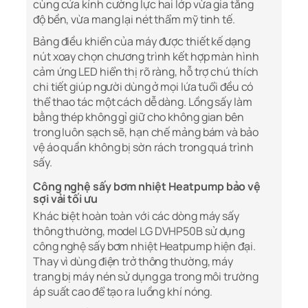
cùng cửa kính cường lực hai lớp vừa gia tăng
độ bền, vừa mang lại nét thẩm mỹ tinh tế.
Bảng điều khiển của máy được thiết kế dạng
nút xoay chọn chương trình kết hợp màn hình
cảm ứng LED hiển thị rõ ràng, hỗ trợ chú thích
chi tiết giúp người dùng ở mọi lứa tuổi đều có
thể thao tác một cách dễ dàng. Lồng sấy làm
bằng thép không gỉ giữ cho không gian bên
trong luôn sạch sẽ, hạn chế mảng bám và bảo
vệ áo quần không bị sờn rách trong quá trình
sấy.
Công nghệ sấy bơm nhiệt Heatpump bảo vệ
sợi vải tối ưu
Khác biệt hoàn toàn với các dòng máy sấy
thông thường, model LG DVHP50B sử dụng
công nghệ sấy bơm nhiệt Heatpump hiện đại.
Thay vì dùng điện trở thông thường, máy
trang bị máy nén sử dụng ga trong môi trường
áp suất cao để tạo ra luồng khí nóng.