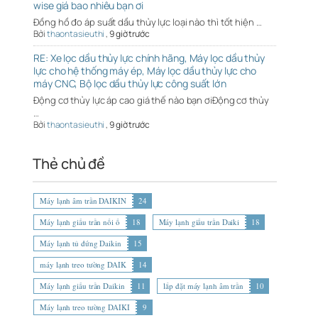
wise giá bao nhiêu bạn ơi
Đồng hồ đo áp suất dầu thủy lực loại nào thì tốt hiện …
Bởi
thaontasieuthi
,
9 giờ trước
RE: Xe lọc dầu thủy lực chính hãng, Máy lọc dầu thủy
lực cho hệ thống máy ép, Máy lọc dầu thủy lực cho
máy CNC, Bộ lọc dầu thủy lực công suất lớn
Động cơ thủy lực áp cao giá thế nào bạn ơiĐộng cơ thủy
…
Bởi
thaontasieuthi
,
9 giờ trước
Thẻ chủ đề
Máy lạnh âm trần DAIKIN
24
Máy lạnh giấu trần nối ố
18
Máy lạnh giấu trần Daiki
18
Máy lạnh tủ đứng Daikin
15
máy lạnh treo tường DAIK
14
Máy lạnh giấu trần Daikin
11
lắp đặt máy lạnh âm trần
10
Máy lạnh treo tường DAIKI
9