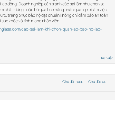
 lao động. Doanh nghiệp cần tránh các sai lầm như chọn sai
ém chất lượng hoặc bỏ qua tính năng phản quang khi làm việc
ầu tư trang phục bảo hộ đạt chuẩn không chỉ đảm bảo an toàn
i sức khỏe và tính mạng nhân viên.
onglasa.com/cac-sai-lam-khi-chon-quan-ao-bao-ho-lao-
Trích dẫn
Chủ đề trước
Chủ đề sau