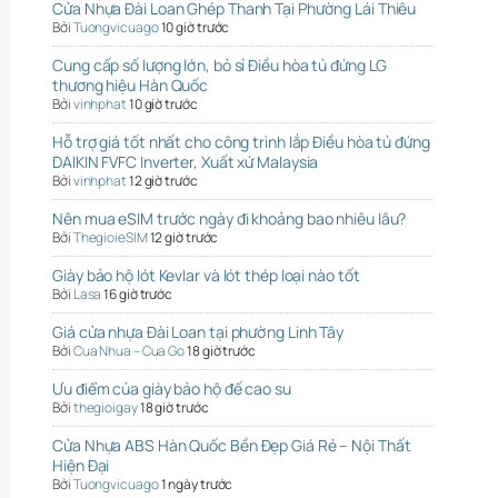
Cửa Nhựa Đài Loan Ghép Thanh Tại Phường Lái Thiêu
Bởi
Tuongvicuago
10 giờ trước
Cung cấp số lượng lớn, bỏ sỉ Điều hòa tủ đứng LG
thương hiệu Hàn Quốc
Bởi
vinhphat
10 giờ trước
Hỗ trợ giá tốt nhất cho công trình lắp Điều hòa tủ đứng
DAIKIN FVFC Inverter, Xuất xứ Malaysia
Bởi
vinhphat
12 giờ trước
Nên mua eSIM trước ngày đi khoảng bao nhiêu lâu?
Bởi
ThegioieSIM
12 giờ trước
Giày bảo hộ lót Kevlar và lót thép loại nào tốt
Bởi
Lasa
16 giờ trước
Giá cửa nhựa Đài Loan tại phường Linh Tây
Bởi
Cua Nhua – Cua Go
18 giờ trước
Ưu điểm của giày bảo hộ đế cao su
Bởi
thegioigay
18 giờ trước
Cửa Nhựa ABS Hàn Quốc Bền Đẹp Giá Rẻ – Nội Thất
Hiện Đại
Bởi
Tuongvicuago
1 ngày trước