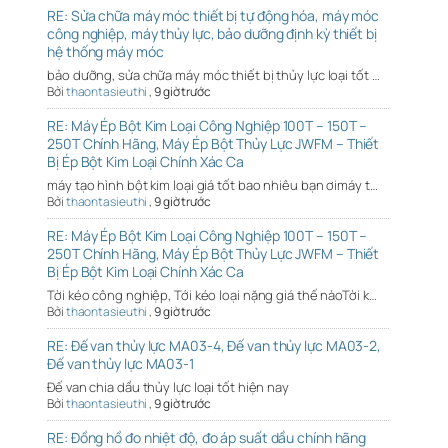
RE: Sửa chữa máy móc thiết bị tự động hóa, máy móc
công nghiệp, máy thủy lực, bảo dưỡng định kỳ thiết bị
hệ thống máy móc
bảo dưỡng, sửa chữa máy móc thiết bị thủy lực loại tốt …
Bởi
thaontasieuthi
,
9 giờ trước
RE: Máy Ép Bột Kim Loại Công Nghiệp 100T – 150T –
250T Chính Hãng, Máy Ép Bột Thủy Lực JWFM – Thiết
Bị Ép Bột Kim Loại Chính Xác Ca
máy tạo hình bột kim loại giá tốt bao nhiêu bạn ơimáy t…
Bởi
thaontasieuthi
,
9 giờ trước
RE: Máy Ép Bột Kim Loại Công Nghiệp 100T – 150T –
250T Chính Hãng, Máy Ép Bột Thủy Lực JWFM – Thiết
Bị Ép Bột Kim Loại Chính Xác Ca
Tời kéo công nghiệp, Tới kéo loại nặng giá thế nàoTời k…
Bởi
thaontasieuthi
,
9 giờ trước
RE: Đế van thủy lực MA03-4, Đế van thủy lực MA03-2,
Đế van thủy lực MA03-1
Đế van chia dầu thủy lực loại tốt hiện nay
Bởi
thaontasieuthi
,
9 giờ trước
RE: Đồng hồ đo nhiệt độ, đo áp suất dầu chính hãng