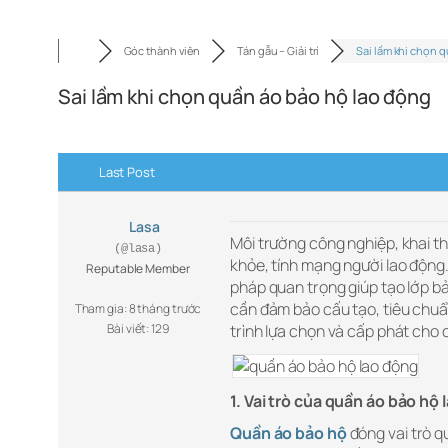
Góc thành viên
Tán gẫu – Giải trí
Sai lầm khi chọn 
Sai lầm khi chọn quần áo bảo hộ lao động
Last Post
Lasa
Môi trường công nghiệp, khai t
(@lasa)
khỏe, tính mạng người lao động
Reputable Member
pháp quan trọng giúp tạo lớp bả
cần đảm bảo cấu tạo, tiêu chuẩ
Tham gia: 8 tháng trước
Bài viết: 129
trình lựa chọn và cấp phát cho
1. Vai trò của quần áo bảo hộ
Quần áo bảo hộ
đóng vai trò q