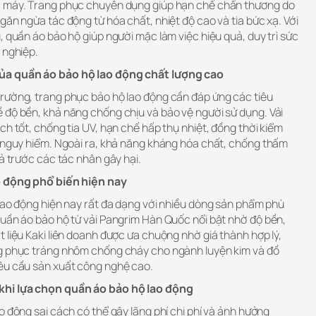
à máy. Trang phục chuyên dụng giúp hạn chế chấn thương do
găn ngừa tác động từ hóa chất, nhiệt độ cao và tia bức xạ. Với
, quần áo bảo hộ giúp người mặc làm việc hiệu quả, duy trì sức
 nghiệp.
ủa quần áo bảo hộ lao động chất lượng cao
rường, trang phục bảo hộ lao động cần đáp ứng các tiêu
 độ bền, khả năng chống chịu và bảo vệ người sử dụng. Vải
ch tốt, chống tia UV, hạn chế hấp thụ nhiệt, đồng thời kiểm
g nguy hiểm. Ngoài ra, khả năng kháng hóa chất, chống thấm
uả trước các tác nhân gây hại.
o động phổ biến hiện nay
 lao động hiện nay rất đa dạng với nhiều dòng sản phẩm phù
Quần áo bảo hộ từ vải Pangrim Hàn Quốc nổi bật nhờ độ bền,
 liệu Kaki liên doanh được ưa chuộng nhờ giá thành hợp lý,
ng phục tráng nhôm chống cháy cho ngành luyện kim và đồ
êu cầu sản xuất công nghệ cao.
khi lựa chọn quần áo bảo hộ lao động
o động sai cách có thể gây lãng phí chi phí và ảnh hưởng