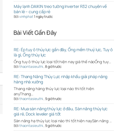
Máy lạnh DAIKIN treo tường Inverter R32 chuyên về
bán lẻ – cung cấp rẻ
Bởi
vinhphat
1 ngày trước
Bài Viết Gần Đây
RE: Ép tuy ô thủy lực gần đây, Ống mềm thuỷ lực, Tuy ô
là gì, Ống thủy lực
Ống tuy ô thủy lực loại tốt hiện nay giá thế nàoỐng tuy…
Bởi
thaontasieuthi
,
8 giờ trước
RE: Thang Nâng Thủy Lực nhập khẩu giải pháp nâng
hàng nhà xưởng
Thang nâng hàng thủy lực loại nào thì tốt hiện
anyThang…
Bởi
thaontasieuthi
,
9 giờ trước
RE: Mua sàn nâng thủy lực ở đâu, Sàn nâng thủy lực
giá rẻ, Dock leveler giá tốt
Sàn nâng hạ thủy lực loại nào thì tốt hiện naySàn nâng …
Bởi
thaontasieuthi
,
9 giờ trước