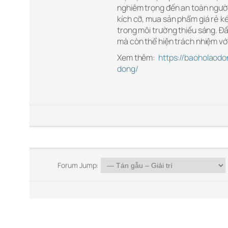
nghiêm trọng đến an toàn người
kích cỡ, mua sản phẩm giá rẻ k
trong môi trường thiếu sáng. Đ
mà còn thể hiện trách nhiệm vớ
Xem thêm:
https://baoholaod
dong/
Forum Jump: