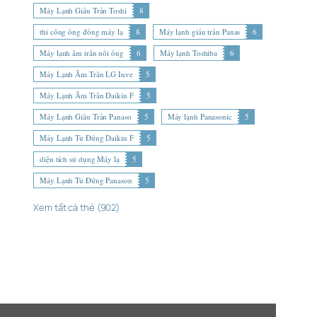
Máy Lạnh Giấu Trần Toshi
8
thi công ống đồng máy lạ
8
Máy lạnh giấu trần Panas
6
Máy lạnh âm trần nối ống
6
Máy lạnh Toshiba
6
Máy Lạnh Âm Trần LG Inve
5
Máy Lạnh Âm Trần Daikin F
5
Máy Lạnh Giấu Trần Panaso
5
Máy lạnh Panasonic
5
Máy Lạnh Tủ Đứng Daikin F
5
diện tích sử dụng Máy lạ
5
Máy Lạnh Tủ Đứng Panason
5
Xem tất cả thẻ (902)