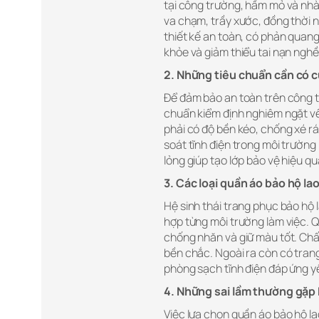
tại công trường, hầm mỏ và nh
va chạm, trầy xước, đồng thời n
thiết kế an toàn, có phản quang
khỏe và giảm thiểu tai nạn nghề
2. Những tiêu chuẩn cần có c
Để đảm bảo an toàn trên công t
chuẩn kiểm định nghiêm ngặt về
phải có độ bền kéo, chống xé rá
soát tĩnh điện trong môi trườn
lỏng giúp tạo lớp bảo vệ hiệu q
3. Các loại quần áo bảo hộ la
Hệ sinh thái trang phục bảo hộ
hợp từng môi trường làm việc. 
chống nhăn và giữ màu tốt. Chất
bền chắc. Ngoài ra còn có tra
phòng sạch tĩnh điện đáp ứng y
4. Những sai lầm thường gặp 
Việc lựa chọn quần áo bảo hộ la