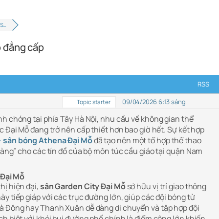
 S…
ỗ đẳng cấp
RSS
09/04/2026 6:13 sáng
Topic starter
nh chóng tại phía Tây Hà Nội, nhu cầu về không gian thể
c Đại Mỗ đang trở nên cấp thiết hơn bao giờ hết. Sự kết hợp
–
sân bóng Athena Đại Mỗ
đã tạo nên một tổ hợp thể thao
“vàng” cho các tín đồ của bộ môn túc cầu giáo tại quận Nam
m Đại Mỗ
hị hiện đại,
sân Garden City Đại Mỗ
sở hữu vị trí giao thông
y tiếp giáp với các trục đường lớn, giúp các đội bóng từ
Hà Đông hay Thanh Xuân dễ dàng di chuyển và tập hợp đội
h biệt với khói bụi đường phố chính là điểm cộng lớn khiến