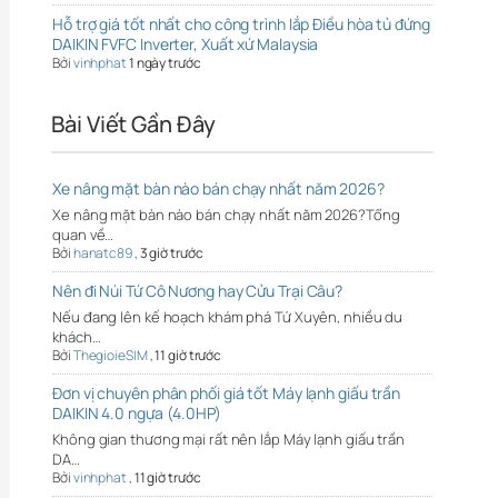
Hỗ trợ giá tốt nhất cho công trình lắp Điều hòa tủ đứng
DAIKIN FVFC Inverter, Xuất xứ Malaysia
Bởi
vinhphat
1 ngày trước
Bài Viết Gần Đây
Xe nâng mặt bàn nào bán chạy nhất năm 2026?
Xe nâng mặt bàn nào bán chạy nhất năm 2026?Tổng
quan về…
Bởi
hanatc89
,
3 giờ trước
Nên đi Núi Tứ Cô Nương hay Cửu Trại Câu?
Nếu đang lên kế hoạch khám phá Tứ Xuyên, nhiều du
khách…
Bởi
ThegioieSIM
,
11 giờ trước
Đơn vị chuyên phân phối giá tốt Máy lạnh giấu trần
DAIKIN 4.0 ngựa (4.0HP)
Không gian thương mại rất nên lắp Máy lạnh giấu trần
DA…
Bởi
vinhphat
,
11 giờ trước