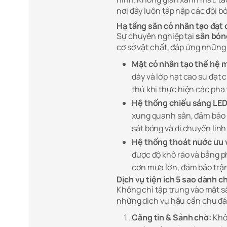
nơi đây luôn tấp nập các đội 
Hạ tầng sân cỏ nhân tạo đạt
Sự chuyên nghiệp tại
sân bón
cơ sở vật chất, đáp ứng những
Mặt cỏ nhân tạo thế hệ m
dày và lớp hạt cao su đạt 
thủ khi thực hiện các pha 
Hệ thống chiếu sáng LED 
xung quanh sân, đảm bảo 
sát bóng và di chuyển linh
Hệ thống thoát nước ưu v
được độ khô ráo và bằng 
cơn mưa lớn, đảm bảo trận
Dịch vụ tiện ích 5 sao dành c
Không chỉ tập trung vào mặt s
những dịch vụ hậu cần chu đá
Căng tin & Sảnh chờ:
Khôn