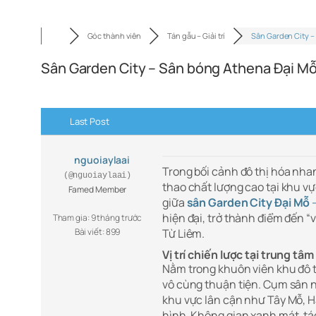
Góc thành viên
Tán gẫu – Giải trí
Sân Garden City –
Sân Garden City – Sân bóng Athena Đại M
Last Post
nguoiaylaai
Trong bối cảnh đô thị hóa nha
(@nguoiaylaai)
thao chất lượng cao tại khu vự
Famed Member
giữa
sân Garden City Đại Mỗ
hiện đại, trở thành điểm đến 
Tham gia: 9 tháng trước
Bài viết: 899
Từ Liêm.
Vị trí chiến lược tại trung tâ
Nằm trong khuôn viên khu đô t
vô cùng thuận tiện. Cụm sân nà
khu vực lân cận như Tây Mỗ, 
hình. Không gian xanh mát, tác