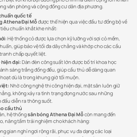
bóng văn phòng và cộng đồng cư dân địa phương.
 chuẩn quốc tế
g Athena Đại Mỗ
được thể hiện qua việc đầu tư đồng bộ về
 tiêu chuẩn khắt khe nhất:
ới:
Hệ thống cỏ được lựa chọn kỹ lưỡng với sợi cỏ mềm,
chuẩn, giúp bảo vệ tối đa dây chằng và khớp cho các cầu
tranh chấp quyết liệt.
hiện đại:
Dàn đèn công suất lớn được bố trí khoa học
ánh sáng trắng đồng đều, giúp cầu thủ dễ dàng quan
 hoạt dù là trong khung giờ tối muộn.
iệt:
Nhờ công nghệ thi công hiện đại, mặt sân luôn giữ
phẳng, không xảy ra tình trạng đọng nước sau những
 đấu diễn ra thông suốt.
ho cầu thủ
ân, hệ thống
sân bóng Athena Đại Mỗ
còn mang đến
o, nâng tầm trải nghiệm cho khách hàng:
g gian nghỉ ngơi rộng rãi, phục vụ đa dạng các loại