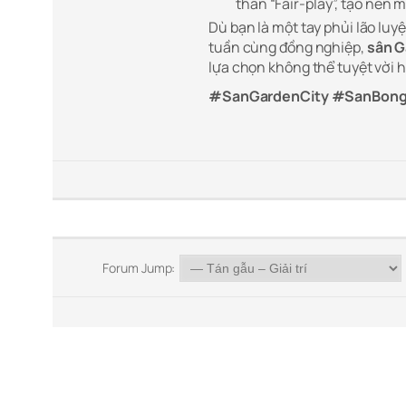
thần “Fair-play”, tạo nên 
Dù bạn là một tay phủi lão luy
tuần cùng đồng nghiệp,
sân G
lựa chọn không thể tuyệt vời 
#SanGardenCity #SanBon
Forum Jump: