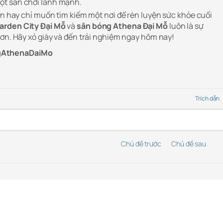
một sân chơi lành mạnh.
ện hay chỉ muốn tìm kiếm một nơi để rèn luyện sức khỏe cuối
arden City Đại Mỗ
và
sân bóng Athena Đại Mỗ
luôn là sự
hơn. Hãy xỏ giày và đến trải nghiệm ngay hôm nay!
gAthenaDaiMo
Trích dẫn
Chủ đề trước
Chủ đề sau