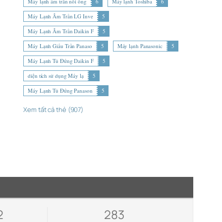
Máy lạnh âm trần nối ống
6
Máy lạnh Toshiba
6
Máy Lạnh Âm Trần LG Inve
5
Máy Lạnh Âm Trần Daikin F
5
Máy Lạnh Giấu Trần Panaso
5
Máy lạnh Panasonic
5
Máy Lạnh Tủ Đứng Daikin F
5
diện tích sử dụng Máy lạ
5
Máy Lạnh Tủ Đứng Panason
5
Xem tất cả thẻ (907)
2
283