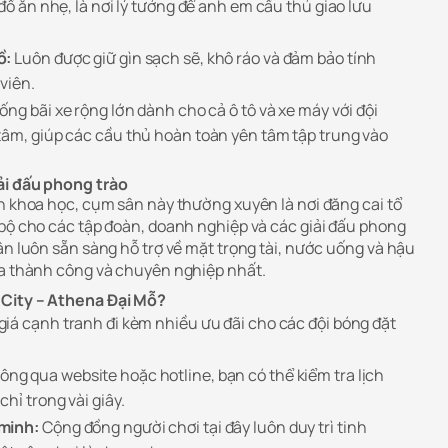
 đồ ăn nhẹ, là nơi lý tưởng để anh em cầu thủ giao lưu
ồ:
Luôn được giữ gìn sạch sẽ, khô ráo và đảm bảo tính
viên.
ống bãi xe rộng lớn dành cho cả ô tô và xe máy với đội
tâm, giúp các cầu thủ hoàn toàn yên tâm tập trung vào
ải đấu phong trào
ch khoa học, cụm sân này thường xuyên là nơi đăng cai tổ
 bộ cho các tập đoàn, doanh nghiệp và các giải đấu phong
ân luôn sẵn sàng hỗ trợ về mặt trọng tài, nước uống và hậu
ra thành công và chuyên nghiệp nhất.
 City – Athena Đại Mỗ?
iá cạnh tranh đi kèm nhiều ưu đãi cho các đội bóng đặt
ng qua website hoặc hotline, bạn có thể kiểm tra lịch
hỉ trong vài giây.
minh:
Cộng đồng người chơi tại đây luôn duy trì tinh