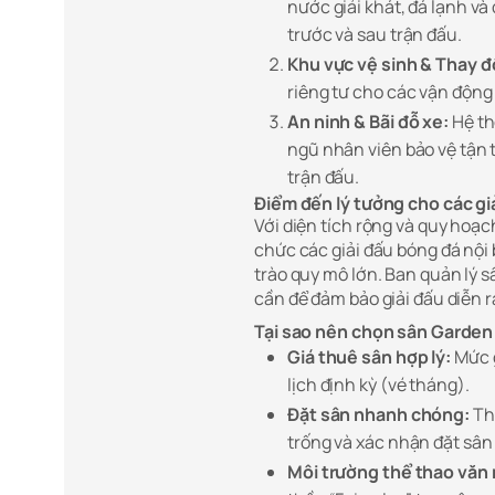
nước giải khát, đá lạnh và
trước và sau trận đấu.
Khu vực vệ sinh & Thay đ
riêng tư cho các vận động 
An ninh & Bãi đỗ xe:
Hệ th
ngũ nhân viên bảo vệ tận 
trận đấu.
Điểm đến lý tưởng cho các gi
Với diện tích rộng và quy hoạ
chức các giải đấu bóng đá nội
trào quy mô lớn. Ban quản lý s
cần để đảm bảo giải đấu diễn 
Tại sao nên chọn sân Garden
Giá thuê sân hợp lý:
Mức g
lịch định kỳ (vé tháng).
Đặt sân nhanh chóng:
Thô
trống và xác nhận đặt sân c
Môi trường thể thao văn 