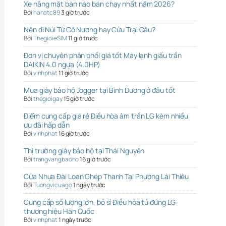
Xe nâng mặt bàn nào bán chạy nhất năm 2026?
Bởi
hanatc89
3 giờ trước
Nên đi Núi Tứ Cô Nương hay Cửu Trại Câu?
Bởi
ThegioieSIM
11 giờ trước
Đơn vị chuyên phân phối giá tốt Máy lạnh giấu trần
DAIKIN 4.0 ngựa (4.0HP)
Bởi
vinhphat
11 giờ trước
Mua giày bảo hộ Jogger tại Bình Dương ở đâu tốt
Bởi
thegioigay
15 giờ trước
Điểm cung cấp giá rẻ Điều hòa âm trần LG kèm nhiều
ưu đãi hấp dẫn
Bởi
vinhphat
16 giờ trước
Thị trường giày bảo hộ tại Thái Nguyên
Bởi
trangvangbaoho
16 giờ trước
Cửa Nhựa Đài Loan Ghép Thanh Tại Phường Lái Thiêu
Bởi
Tuongvicuago
1 ngày trước
Cung cấp số lượng lớn, bỏ sỉ Điều hòa tủ đứng LG
thương hiệu Hàn Quốc
Bởi
vinhphat
1 ngày trước