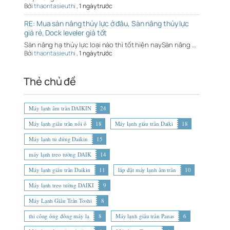
Bởi
thaontasieuthi
,
1 ngày trước
RE: Mua sàn nâng thủy lực ở đâu, Sàn nâng thủy lực
giá rẻ, Dock leveler giá tốt
Sàn nâng hạ thủy lực loại nào thì tốt hiện naySàn nâng …
Bởi
thaontasieuthi
,
1 ngày trước
Thẻ chủ đề
Máy lạnh âm trần DAIKIN
24
Máy lạnh giấu trần nối ố
18
Máy lạnh giấu trần Daiki
18
Máy lạnh tủ đứng Daikin
15
máy lạnh treo tường DAIK
14
Máy lạnh giấu trần Daikin
11
lắp đặt máy lạnh âm trần
10
Máy lạnh treo tường DAIKI
9
Máy Lạnh Giấu Trần Toshi
8
thi công ống đồng máy lạ
8
Máy lạnh giấu trần Panas
6