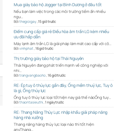
Mua giày bảo hộ Jogger tại Bình Dương ở đâu tốt
Nếu bạn làm việc trong các môi trường tiềm ẩn nhiều
ngu…
Bởi
thegioigay
,
15 giờ trước
Điểm cung cấp giá rẻ Điều hòa âm trần LG kèm nhiều
ưu đãi hấp dẫn
Máy lạnh âm trần LG là giải pháp làm mát cao cấp với cô…
Bởi
vinhphat
,
16 giờ trước
Thị trường giày bảo hộ tại Thái Nguyên
Thái Nguyên đang phát triển mạnh về công nghiệp với
nhi…
Bởi
trangvangbaoho
,
16 giờ trước
RE: Ép tuy ô thủy lực gần đây, Ống mềm thuỷ lực, Tuy ô
là gì, Ống thủy lực
Ống tuy ô thủy lực loại tốt hiện nay giá thế nàoỐng tuy…
Bởi
thaontasieuthi
,
1 ngày trước
RE: Thang Nâng Thủy Lực nhập khẩu giải pháp nâng
hàng nhà xưởng
Thang nâng hàng thủy lực loại nào thì tốt hiện
anyThang…