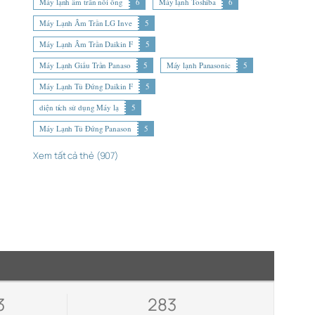
Máy lạnh âm trần nối ống
6
Máy lạnh Toshiba
6
Máy Lạnh Âm Trần LG Inve
5
Máy Lạnh Âm Trần Daikin F
5
Máy Lạnh Giấu Trần Panaso
5
Máy lạnh Panasonic
5
Máy Lạnh Tủ Đứng Daikin F
5
diện tích sử dụng Máy lạ
5
Máy Lạnh Tủ Đứng Panason
5
Xem tất cả thẻ (907)
3
283