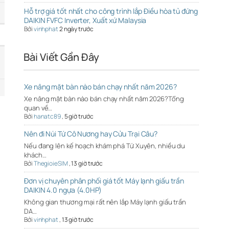
Hỗ trợ giá tốt nhất cho công trình lắp Điều hòa tủ đứng
DAIKIN FVFC Inverter, Xuất xứ Malaysia
Bởi
vinhphat
2 ngày trước
Bài Viết Gần Đây
Xe nâng mặt bàn nào bán chạy nhất năm 2026?
Xe nâng mặt bàn nào bán chạy nhất năm 2026?Tổng
quan về…
Bởi
hanatc89
,
5 giờ trước
Nên đi Núi Tứ Cô Nương hay Cửu Trại Câu?
Nếu đang lên kế hoạch khám phá Tứ Xuyên, nhiều du
khách…
Bởi
ThegioieSIM
,
13 giờ trước
Đơn vị chuyên phân phối giá tốt Máy lạnh giấu trần
DAIKIN 4.0 ngựa (4.0HP)
Không gian thương mại rất nên lắp Máy lạnh giấu trần
DA…
Bởi
vinhphat
,
13 giờ trước