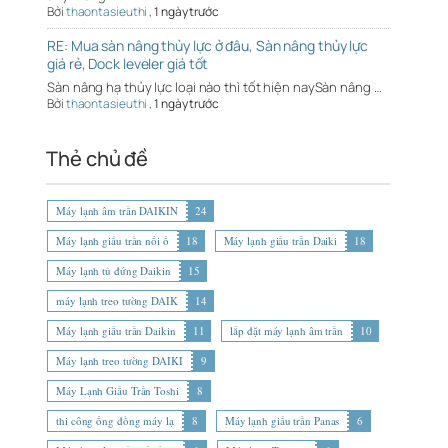
Bởi
thaontasieuthi
,
1 ngày trước
RE: Mua sàn nâng thủy lực ở đâu, Sàn nâng thủy lực
giá rẻ, Dock leveler giá tốt
Sàn nâng hạ thủy lực loại nào thì tốt hiện naySàn nâng …
Bởi
thaontasieuthi
,
1 ngày trước
Thẻ chủ đề
Máy lạnh âm trần DAIKIN
24
Máy lạnh giấu trần nối ố
18
Máy lạnh giấu trần Daiki
18
Máy lạnh tủ đứng Daikin
15
máy lạnh treo tường DAIK
14
Máy lạnh giấu trần Daikin
11
lắp đặt máy lạnh âm trần
10
Máy lạnh treo tường DAIKI
9
Máy Lạnh Giấu Trần Toshi
8
thi công ống đồng máy lạ
8
Máy lạnh giấu trần Panas
6