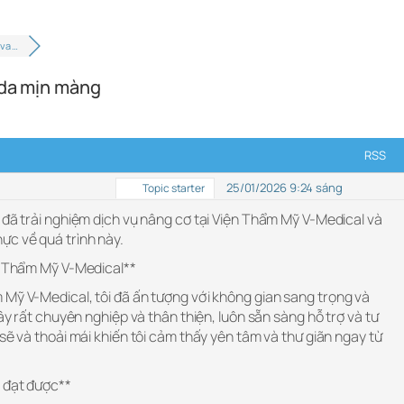
va …
 da mịn màng
RSS
25/01/2026 9:24 sáng
Topic starter
i đã trải nghiệm dịch vụ nâng cơ tại Viện Thẩm Mỹ V-Medical và
c về quá trình này.
ện Thẩm Mỹ V-Medical**
 Mỹ V-Medical, tôi đã ấn tượng với không gian sang trọng và
đây rất chuyên nghiệp và thân thiện, luôn sẵn sàng hỗ trợ và tư
 sẽ và thoải mái khiến tôi cảm thấy yên tâm và thư giãn ngay từ
ả đạt được**