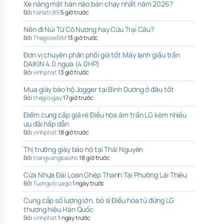
Xe nâng mặt bàn nào bán chạy nhất năm 2026?
Bởi
hanatc89
5 giờ trước
Nên đi Núi Tứ Cô Nương hay Cửu Trại Câu?
Bởi
ThegioieSIM
13 giờ trước
Đơn vị chuyên phân phối giá tốt Máy lạnh giấu trần
DAIKIN 4.0 ngựa (4.0HP)
Bởi
vinhphat
13 giờ trước
Mua giày bảo hộ Jogger tại Bình Dương ở đâu tốt
Bởi
thegioigay
17 giờ trước
Điểm cung cấp giá rẻ Điều hòa âm trần LG kèm nhiều
ưu đãi hấp dẫn
Bởi
vinhphat
18 giờ trước
Thị trường giày bảo hộ tại Thái Nguyên
Bởi
trangvangbaoho
18 giờ trước
Cửa Nhựa Đài Loan Ghép Thanh Tại Phường Lái Thiêu
Bởi
Tuongvicuago
1 ngày trước
Cung cấp số lượng lớn, bỏ sỉ Điều hòa tủ đứng LG
thương hiệu Hàn Quốc
Bởi
vinhphat
1 ngày trước