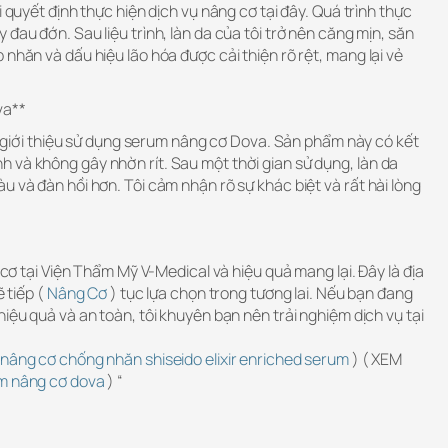
i quyết định thực hiện dịch vụ nâng cơ tại đây. Quá trình thực
đau đớn. Sau liệu trình, làn da của tôi trở nên căng mịn, săn
 nhăn và dấu hiệu lão hóa được cải thiện rõ rệt, mang lại vẻ
va**
ược giới thiệu sử dụng serum nâng cơ Dova. Sản phẩm này có kết
 và không gây nhờn rít. Sau một thời gian sử dụng, làn da
u và đàn hồi hơn. Tôi cảm nhận rõ sự khác biệt và rất hài lòng
g cơ tại Viện Thẩm Mỹ V-Medical và hiệu quả mang lại. Đây là địa
ẽ tiếp (
Nâng Cơ
) tục lựa chọn trong tương lai. Nếu bạn đang
hiệu quả và an toàn, tôi khuyên bạn nên trải nghiệm dịch vụ tại
 nâng cơ chống nhăn shiseido elixir enriched serum
) ( XEM
m nâng cơ dova
) “