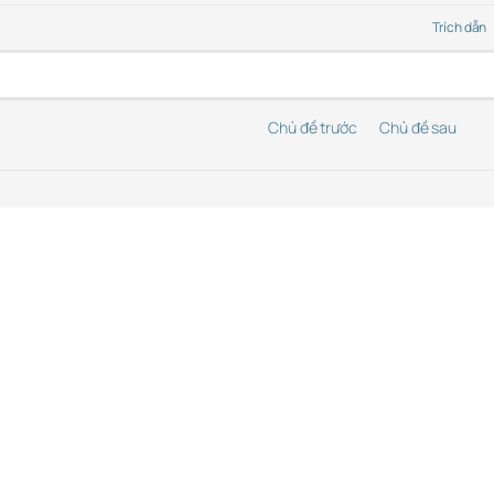
Trích dẫn
Chủ đề trước
Chủ đề sau