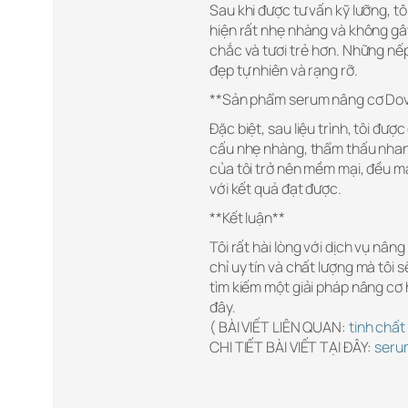
Sau khi được tư vấn kỹ lưỡng, tô
hiện rất nhẹ nhàng và không gây 
chắc và tươi trẻ hơn. Những nếp
đẹp tự nhiên và rạng rỡ.
**Sản phẩm serum nâng cơ Do
Đặc biệt, sau liệu trình, tôi đ
cấu nhẹ nhàng, thẩm thấu nhanh
của tôi trở nên mềm mại, đều mà
với kết quả đạt được.
**Kết luận**
Tôi rất hài lòng với dịch vụ nân
chỉ uy tín và chất lượng mà tôi s
tìm kiếm một giải pháp nâng cơ 
đây.
( BÀI VIẾT LIÊN QUAN:
tinh chất
CHI TIẾT BÀI VIẾT TẠI ĐÂY:
seru