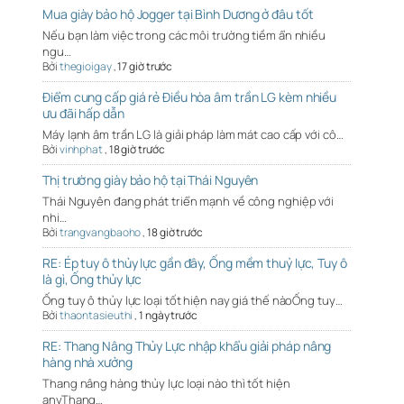
Mua giày bảo hộ Jogger tại Bình Dương ở đâu tốt
Nếu bạn làm việc trong các môi trường tiềm ẩn nhiều
ngu…
Bởi
thegioigay
,
17 giờ trước
Điểm cung cấp giá rẻ Điều hòa âm trần LG kèm nhiều
ưu đãi hấp dẫn
Máy lạnh âm trần LG là giải pháp làm mát cao cấp với cô…
Bởi
vinhphat
,
18 giờ trước
Thị trường giày bảo hộ tại Thái Nguyên
Thái Nguyên đang phát triển mạnh về công nghiệp với
nhi…
Bởi
trangvangbaoho
,
18 giờ trước
RE: Ép tuy ô thủy lực gần đây, Ống mềm thuỷ lực, Tuy ô
là gì, Ống thủy lực
Ống tuy ô thủy lực loại tốt hiện nay giá thế nàoỐng tuy…
Bởi
thaontasieuthi
,
1 ngày trước
RE: Thang Nâng Thủy Lực nhập khẩu giải pháp nâng
hàng nhà xưởng
Thang nâng hàng thủy lực loại nào thì tốt hiện
anyThang…