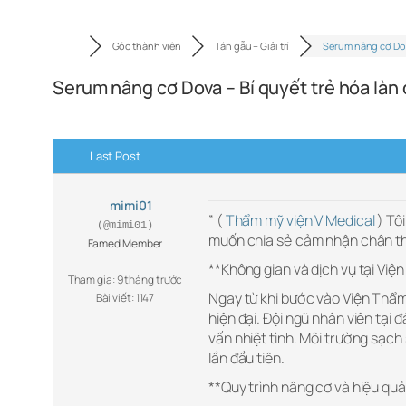
Góc thành viên
Tán gẫu – Giải trí
Serum nâng cơ Do
Serum nâng cơ Dova – Bí quyết trẻ hóa làn
Last Post
mimi01
” (
Thẩm mỹ viện V Medical
) Tô
(@mimi01)
muốn chia sẻ cảm nhận chân thự
Famed Member
**Không gian và dịch vụ tại Vi
Tham gia: 9 tháng trước
Ngay từ khi bước vào Viện Thẩm
Bài viết: 1147
hiện đại. Đội ngũ nhân viên tại 
vấn nhiệt tình. Môi trường sạch
lần đầu tiên.
**Quy trình nâng cơ và hiệu qu