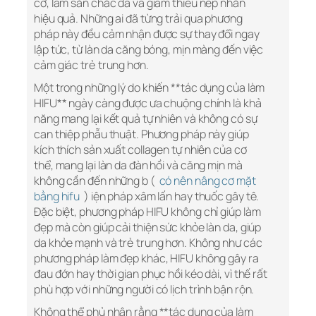
cơ, làm săn chắc da và giảm thiểu nếp nhăn
hiệu quả. Những ai đã từng trải qua phương
pháp này đều cảm nhận được sự thay đổi ngay
lập tức, từ làn da căng bóng, mịn màng đến việc
cảm giác trẻ trung hơn.
Một trong những lý do khiến **tác dụng của làm
HIFU** ngày càng được ưa chuộng chính là khả
năng mang lại kết quả tự nhiên và không có sự
can thiệp phẫu thuật. Phương pháp này giúp
kích thích sản xuất collagen tự nhiên của cơ
thể, mang lại làn da đàn hồi và căng mịn mà
không cần đến những b (
có nên nâng cơ mặt
bằng hifu
) iện pháp xâm lấn hay thuốc gây tê.
Đặc biệt, phương pháp HIFU không chỉ giúp làm
đẹp mà còn giúp cải thiện sức khỏe làn da, giúp
da khỏe mạnh và trẻ trung hơn. Không như các
phương pháp làm đẹp khác, HIFU không gây ra
đau đớn hay thời gian phục hồi kéo dài, vì thế rất
phù hợp với những người có lịch trình bận rộn.
Không thể phủ nhận rằng **tác dụng của làm