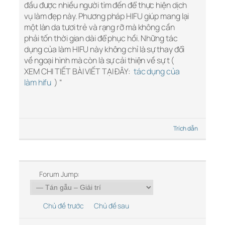
đầu được nhiều người tìm đến để thực hiện dịch
vụ làm đẹp này. Phương pháp HIFU giúp mang lại
một làn da tươi trẻ và rạng rỡ mà không cần
phải tốn thời gian dài để phục hồi. Những tác
dụng của làm HIFU này không chỉ là sự thay đổi
về ngoại hình mà còn là sự cải thiện về sự t (
XEM CHI TIẾT BÀI VIẾT TẠI ĐÂY:
tác dụng của
làm hifu
) “
Trích dẫn
Forum Jump:
Chủ đề trước
Chủ đề sau