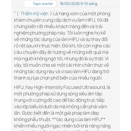
18/05/2026 9:19 sáng
Topic starter
” (
Thẩm mỹ viện
) Là hàng xóm của một phòng
khám chuyên cung cấp dịch vụ làm HIFU, tôi đã
chứng kiến rất nhiều khách hàng đến và trải
nghiệm phương pháp này. Tôi luôn nghe họ kể
về những tác dụng của làm HIFU và sự thay đổi
rõ rệt sau khi thực hiện. Đôi khi, tôi còn nghe các
câu chuyện đầy ấn tượng về những kết quả mà
mọi người không ngờ tới, nhưng đó là sự thật. Vì
vậy, tôi muốn chia sẻ một cái nhìn chân thực về
những tác dụng này và vì sao làm HIFU đang trở
thành sự lựa chọn phổ biến của nhiều người.
HIFU, hay High-Intensity Focused Ultrasound, là
một phương pháp sử dụng sóng siêu âm tập
trung với cường độ cao để tác động trực tiếp
vào lớp biểu bì dưới da mà không cần phải xâm
lấn. Được biết đến là một giải pháp làm đẹp
không phẫu thuật, **tác dụng của làm HIFU**
khiến nhiều người ngạc nhiên bởi khả năng nâng