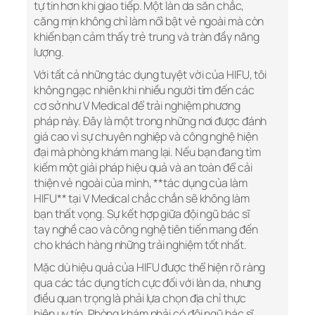
tự tin hơn khi giao tiếp. Một làn da săn chắc,
căng mịn không chỉ làm nổi bật vẻ ngoài mà còn
khiến bạn cảm thấy trẻ trung và tràn đầy năng
lượng.
Với tất cả những tác dụng tuyệt vời của HIFU, tôi
không ngạc nhiên khi nhiều người tìm đến các
cơ sở như V Medical để trải nghiệm phương
pháp này. Đây là một trong những nơi được đánh
giá cao vì sự chuyên nghiệp và công nghệ hiện
đại mà phòng khám mang lại. Nếu bạn đang tìm
kiếm một giải pháp hiệu quả và an toàn để cải
thiện vẻ ngoài của mình, **tác dụng của làm
HIFU** tại V Medical chắc chắn sẽ không làm
bạn thất vọng. Sự kết hợp giữa đội ngũ bác sĩ
tay nghề cao và công nghệ tiên tiến mang đến
cho khách hàng những trải nghiệm tốt nhất.
Mặc dù hiệu quả của HIFU được thể hiện rõ ràng
qua các tác dụng tích cực đối với làn da, nhưng
điều quan trọng là phải lựa chọn địa chỉ thực
hiện uy tín. Phòng khám phải có đội ngũ bác sĩ