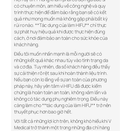
có chuyên môn, am hiểu về công nghệ và quy
trình thực hiện để đảm bảo rằng bạn sẽ có kết
quả như mong muốn mà không gặp phải bất kỳ
rủi ro nào. **Tác dụng của làm HIFU** chỉ thực
sự phát huy hiệu quả khi được thực hiện đúng
cách, ở nơi đảm bảo an toàn cho sức khỏe của
khách hàng.
Điều tôi muốn nhấn mạnh là mỗi người sẽ có
những kết quả khác nhau tùy vào tình trạng da
và cơ địa. Tuy nhiên, đa số khách hàng đều thấy
sự cải thiện rõ rệt sau khi hoàn thành liệu trình.
Nếu bạn còn lo lắng về sự an toàn của phương
pháp này, hãy yên tâm vì HIFU đã được kiểm
chứng là hoàn toàn an toàn, không xâm lấn và
không có tác dụng phụ nghiêm trọng. Điều này
càng làm cho **tác dụng của làm HIFU** trở nên
thuyết phục hơn bao giờ hết.
Với tất cả những lợi ích trên, không khó hiểu khi V
Medical trở thành một trong những địa chỉ hàng