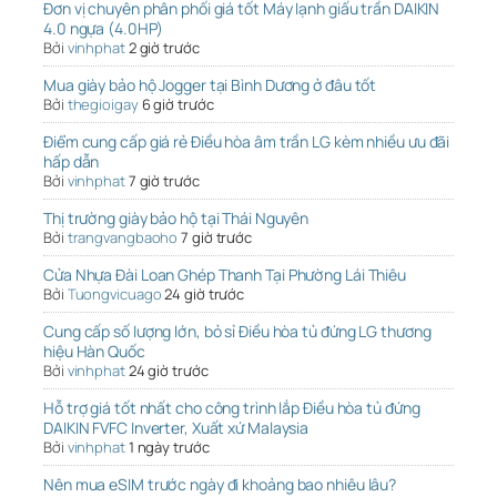
Đơn vị chuyên phân phối giá tốt Máy lạnh giấu trần DAIKIN
4.0 ngựa (4.0HP)
Bởi
vinhphat
2 giờ trước
Mua giày bảo hộ Jogger tại Bình Dương ở đâu tốt
Bởi
thegioigay
6 giờ trước
Điểm cung cấp giá rẻ Điều hòa âm trần LG kèm nhiều ưu đãi
hấp dẫn
Bởi
vinhphat
7 giờ trước
Thị trường giày bảo hộ tại Thái Nguyên
Bởi
trangvangbaoho
7 giờ trước
Cửa Nhựa Đài Loan Ghép Thanh Tại Phường Lái Thiêu
Bởi
Tuongvicuago
24 giờ trước
Cung cấp số lượng lớn, bỏ sỉ Điều hòa tủ đứng LG thương
hiệu Hàn Quốc
Bởi
vinhphat
24 giờ trước
Hỗ trợ giá tốt nhất cho công trình lắp Điều hòa tủ đứng
DAIKIN FVFC Inverter, Xuất xứ Malaysia
Bởi
vinhphat
1 ngày trước
Nên mua eSIM trước ngày đi khoảng bao nhiêu lâu?