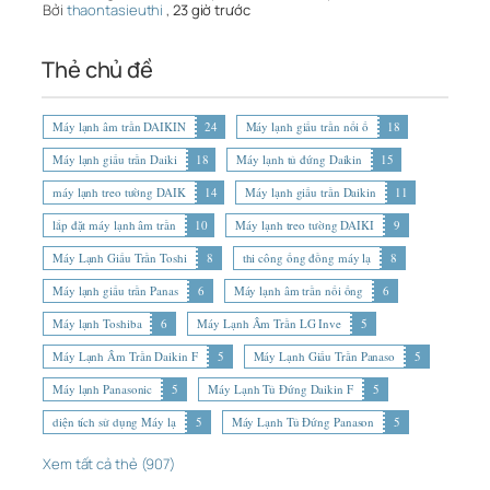
Bởi
thaontasieuthi
,
23 giờ trước
Thẻ chủ đề
Máy lạnh âm trần DAIKIN
24
Máy lạnh giấu trần nối ố
18
Máy lạnh giấu trần Daiki
18
Máy lạnh tủ đứng Daikin
15
máy lạnh treo tường DAIK
14
Máy lạnh giấu trần Daikin
11
lắp đặt máy lạnh âm trần
10
Máy lạnh treo tường DAIKI
9
Máy Lạnh Giấu Trần Toshi
8
thi công ống đồng máy lạ
8
Máy lạnh giấu trần Panas
6
Máy lạnh âm trần nối ống
6
Máy lạnh Toshiba
6
Máy Lạnh Âm Trần LG Inve
5
Máy Lạnh Âm Trần Daikin F
5
Máy Lạnh Giấu Trần Panaso
5
Máy lạnh Panasonic
5
Máy Lạnh Tủ Đứng Daikin F
5
diện tích sử dụng Máy lạ
5
Máy Lạnh Tủ Đứng Panason
5
Xem tất cả thẻ (907)