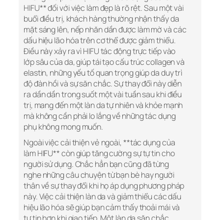
HIFU** đối với việc làm đẹp là rõ rệt. Sau một vài
buổi điều trị, khách hàng thường nhận thấy da
mặt sáng lên, nếp nhăn dần được làm mờ và các
dấu hiệu lão hóa trên cơ thể được giảm thiểu.
Điều này xảy ra vì HIFU tác động trực tiếp vào
lớp sâu của da, giúp tái tạo cấu trúc collagen và
elastin, những yếu tố quan trọng giúp da duy trì
độ đàn hồi và sự săn chắc. Sự thay đổi này diễn
ra dần dần trong suốt một vài tuần sau khi điều
trị, mang đến một làn da tự nhiên và khỏe mạnh
mà không cần phải lo lắng về những tác dụng
phụ không mong muốn.
Ngoài việc cải thiện vẻ ngoài, **tác dụng của
làm HIFU** còn giúp tăng cường sự tự tin cho
người sử dụng. Chắc hẳn bạn cũng đã từng
nghe những câu chuyện từ bạn bè hay người
thân về sự thay đổi khi họ áp dụng phương pháp
này. Việc cải thiện làn da và giảm thiểu các dấu
hiệu lão hóa sẽ giúp bạn cảm thấy thoải mái và
tự tin hơn khi giao tiếp. Một làn da săn chắc,