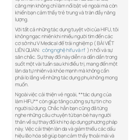
căng mịn không chỉ làm nổi bật vẻ ngoài mà còn
khiến bạn cảm thấy trẻ trung và tràn đầy năng
lượng.
Với tất cả những tác dụng tuyệt vời của HIFU, tôi
không ngạc nhiên khi nhiều người tìm đến các
cơ sở như V Medical để trải nghiệm p ( BÀI VIẾT
LIÊN QUAN:
công nghệ hifu và rf
) n hồi và sự
săn chắc. Sự thay đổi này diễn ra dần dần trong
suốt một vài tuần sau khi điều trị, mang đến một
làn da tự nhiên và khỏe mạnh mà không cần
phải lo lắng về những tác dụng phụ không mong
muốn.
Ngoài việc cải thiện vẻ ngoài, **tác dụng của
làm HIFU** còn giúp tăng cường sự tự tin cho
người sử dụng. Chắc hẳn bạn cũng đã từng
nghe những câu chuyện từ bạn bè hay người
thân về sự thay đổi khi họ áp dụng phương pháp
này. Việc cải thiện làn da và giảm thiểu các dấu
hiệu lão hóa sẽ giúp bạn cảm thấy thoải mái và