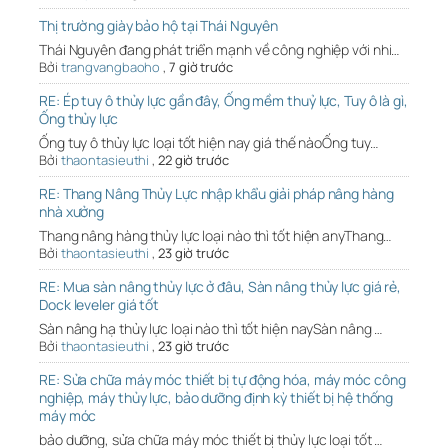
Thị trường giày bảo hộ tại Thái Nguyên
Thái Nguyên đang phát triển mạnh về công nghiệp với nhi…
Bởi
trangvangbaoho
,
7 giờ trước
RE: Ép tuy ô thủy lực gần đây, Ống mềm thuỷ lực, Tuy ô là gì,
Ống thủy lực
Ống tuy ô thủy lực loại tốt hiện nay giá thế nàoỐng tuy…
Bởi
thaontasieuthi
,
22 giờ trước
RE: Thang Nâng Thủy Lực nhập khẩu giải pháp nâng hàng
nhà xưởng
Thang nâng hàng thủy lực loại nào thì tốt hiện anyThang…
Bởi
thaontasieuthi
,
23 giờ trước
RE: Mua sàn nâng thủy lực ở đâu, Sàn nâng thủy lực giá rẻ,
Dock leveler giá tốt
Sàn nâng hạ thủy lực loại nào thì tốt hiện naySàn nâng …
Bởi
thaontasieuthi
,
23 giờ trước
RE: Sửa chữa máy móc thiết bị tự động hóa, máy móc công
nghiệp, máy thủy lực, bảo dưỡng định kỳ thiết bị hệ thống
máy móc
bảo dưỡng, sửa chữa máy móc thiết bị thủy lực loại tốt …