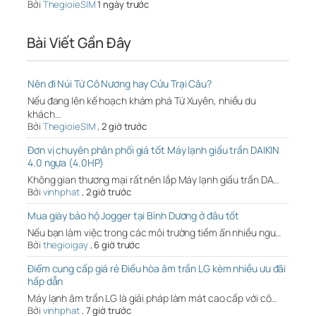
Bởi
ThegioieSIM
1 ngày trước
Bài Viết Gần Đây
Nên đi Núi Tứ Cô Nương hay Cửu Trại Câu?
Nếu đang lên kế hoạch khám phá Tứ Xuyên, nhiều du
khách…
Bởi
ThegioieSIM
,
2 giờ trước
Đơn vị chuyên phân phối giá tốt Máy lạnh giấu trần DAIKIN
4.0 ngựa (4.0HP)
Không gian thương mại rất nên lắp Máy lạnh giấu trần DA…
Bởi
vinhphat
,
2 giờ trước
Mua giày bảo hộ Jogger tại Bình Dương ở đâu tốt
Nếu bạn làm việc trong các môi trường tiềm ẩn nhiều ngu…
Bởi
thegioigay
,
6 giờ trước
Điểm cung cấp giá rẻ Điều hòa âm trần LG kèm nhiều ưu đãi
hấp dẫn
Máy lạnh âm trần LG là giải pháp làm mát cao cấp với cô…
Bởi
vinhphat
,
7 giờ trước