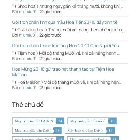
" ( Shop hoa ) Những ngày gần kề tháng mười, không khí …
Bởi
miumiu01
,
22 giờ trước
Gói trọn chân tình qua mẫu Hoa Tiền 20-10 đầy tinh tế
" ( Cửa hàng hoa ) Tháng mười về mang theo những cơn gi…
Bởi
miumiu01
,
22 giờ trước
Gói trọn chân thành khi Tặng Hoa 20-10 Cho Người Yêu
" ( Tiệm hoa ) Mỗi độ tháng Mười về, khi cái nắng hanh …
Bởi
miumiu01
,
22 giờ trước
Hoa Mừng 20-10 gửi trao nét thanh tao tại Tiệm Hoa
Maison
" ( Hoa Maison ) Mỗi độ tháng mười về, khi cái nắng han…
Bởi
miumiu01
,
23 giờ trước
Thẻ chủ đề
Máy lạnh âm trần DAIKIN
24
Máy lạnh giấu trần nối ố
18
Máy lạnh giấu trần Daiki
18
Máy lạnh tủ đứng Daikin
15
máy lạnh treo tường DAIK
14
Máy lạnh giấu trần Daikin
11