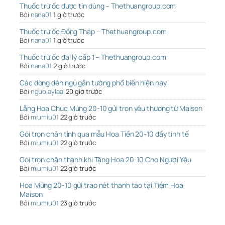
Thuốc trừ ốc được tin dùng – Thethuangroup.com
Bởi
nana01
1 giờ trước
Thuốc trừ ốc Đồng Tháp – Thethuangroup.com
Bởi
nana01
1 giờ trước
Thuốc trừ ốc đại lý cấp 1 – Thethuangroup.com
Bởi
nana01
2 giờ trước
Các dòng đèn ngủ gắn tường phổ biến hiện nay
Bởi
nguoiaylaai
20 giờ trước
Lẵng Hoa Chúc Mừng 20-10 gửi trọn yêu thương từ Maison
Bởi
miumiu01
22 giờ trước
Gói trọn chân tình qua mẫu Hoa Tiền 20-10 đầy tinh tế
Bởi
miumiu01
22 giờ trước
Gói trọn chân thành khi Tặng Hoa 20-10 Cho Người Yêu
Bởi
miumiu01
22 giờ trước
Hoa Mừng 20-10 gửi trao nét thanh tao tại Tiệm Hoa
Maison
Bởi
miumiu01
23 giờ trước