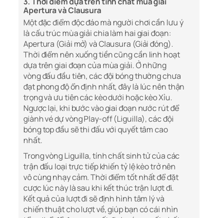
3. Thời điểm dựa trên tính chất mùa giải
Apertura và Clausura
Một đặc điểm độc đáo mà người chơi cần lưu ý
là cấu trúc mùa giải chia làm hai giai đoạn:
Apertura (Giải mở) và Clausura (Giải đóng).
Thời điểm nên xuống tiền cũng cần linh hoạt
dựa trên giai đoạn của mùa giải. Ở những
vòng đấu đầu tiên, các đội bóng thường chưa
đạt phong độ ổn định nhất, đây là lúc nên thận
trọng và ưu tiên các kèo dưới hoặc kèo Xỉu.
Ngược lại, khi bước vào giai đoạn nước rút để
giành vé dự vòng Play-off (Liguilla), các đội
bóng top đầu sẽ thi đấu với quyết tâm cao
nhất.
Trong vòng Liguilla, tính chất sinh tử của các
trận đấu loại trực tiếp khiến tỷ lệ kèo trở nên
vô cùng nhạy cảm. Thời điểm tốt nhất để đặt
cược lúc này là sau khi kết thúc trận lượt đi.
Kết quả của lượt đi sẽ định hình tâm lý và
chiến thuật cho lượt về, giúp bạn có cái nhìn