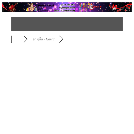
Chuyển
đến
phần
nội
dung
Tán gẫu – Giải trí