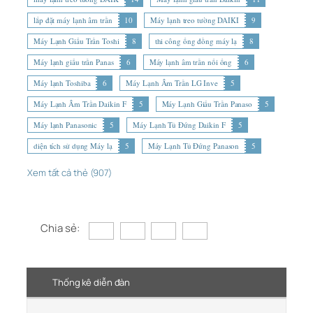
lắp đặt máy lạnh âm trần
10
Máy lạnh treo tường DAIKI
9
Máy Lạnh Giấu Trần Toshi
8
thi công ống đồng máy lạ
8
Máy lạnh giấu trần Panas
6
Máy lạnh âm trần nối ống
6
Máy lạnh Toshiba
6
Máy Lạnh Âm Trần LG Inve
5
Máy Lạnh Âm Trần Daikin F
5
Máy Lạnh Giấu Trần Panaso
5
Máy lạnh Panasonic
5
Máy Lạnh Tủ Đứng Daikin F
5
diện tích sử dụng Máy lạ
5
Máy Lạnh Tủ Đứng Panason
5
Xem tất cả thẻ (907)
Chia sẻ:
Thống kê diễn đàn