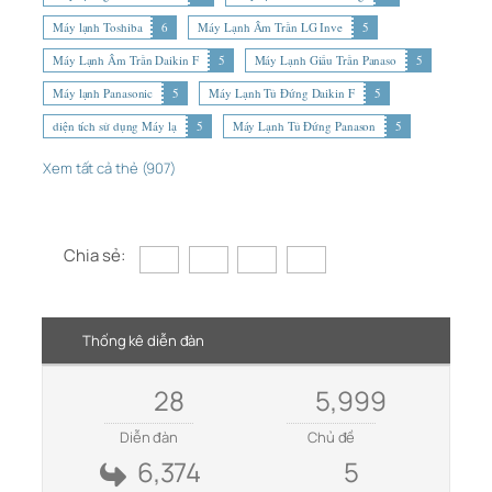
Máy lạnh Toshiba
6
Máy Lạnh Âm Trần LG Inve
5
Máy Lạnh Âm Trần Daikin F
5
Máy Lạnh Giấu Trần Panaso
5
Máy lạnh Panasonic
5
Máy Lạnh Tủ Đứng Daikin F
5
diện tích sử dụng Máy lạ
5
Máy Lạnh Tủ Đứng Panason
5
Xem tất cả thẻ (907)
Chia sẻ:
Thống kê diễn đàn
28
5,999
Diễn đàn
Chủ đề
6,374
5