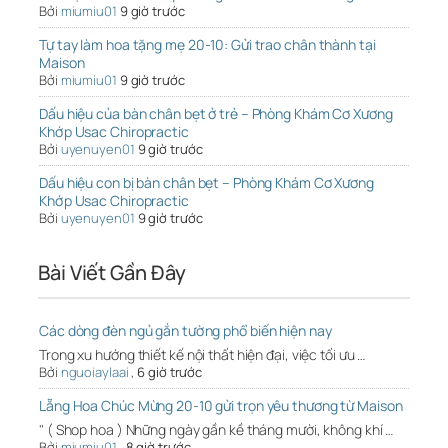
Bởi
miumiu01
9 giờ trước
Tự tay làm hoa tặng mẹ 20-10: Gửi trao chân thành tại
Maison
Bởi
miumiu01
9 giờ trước
Dấu hiệu của bàn chân bẹt ở trẻ – Phòng Khám Cơ Xương
Khớp Usac Chiropractic
Bởi
uyenuyen01
9 giờ trước
Dấu hiệu con bị bàn chân bẹt – Phòng Khám Cơ Xương
Khớp Usac Chiropractic
Bởi
uyenuyen01
9 giờ trước
Bài Viết Gần Đây
Các dòng đèn ngủ gắn tường phổ biến hiện nay
Trong xu hướng thiết kế nội thất hiện đại, việc tối ưu …
Bởi
nguoiaylaai
,
6 giờ trước
Lẵng Hoa Chúc Mừng 20-10 gửi trọn yêu thương từ Maison
" ( Shop hoa ) Những ngày gần kề tháng mười, không khí …
Bởi
miumiu01
,
8 giờ trước