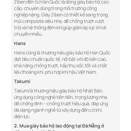
Ziben đến từ Hàn Quốc là dòng giày bảo hộ cao
cấp, chuyên dùng trong môi trường công
nghiệp nặng. Giày Ziben có thiết kế sang trọng,
mũi composite siêu nhẹ, đế chống trượt vượt
trội và hệ thống đệm khí giúp giảm áp lực khi di
chuyển nhiều.
Hans
Hans cũng là thương hiệu giày bảo hộ Hàn Quốc
đạt tiêu chuẩn quốc tế, nổi bật với độ bền cao,
khả năng chống trượt, hấp thụ sốc tốt và chất
liệu thoáng khí, phù hợp khí hậu Việt Nam.
Takumi
Takumi là thương hiệu giày bảo hộ Nhật Bản,
ứng dụng công nghệ tiên tiến, trọng lượng nhẹ,
đế chống đinh – chống trượt hiệu quả, đáp ứng
đa dạng ngành nghề từ xây dựng đến cơ khí,
điện lực.
2. Mua giày bảo hộ lao động tại Đà Nẵng ở