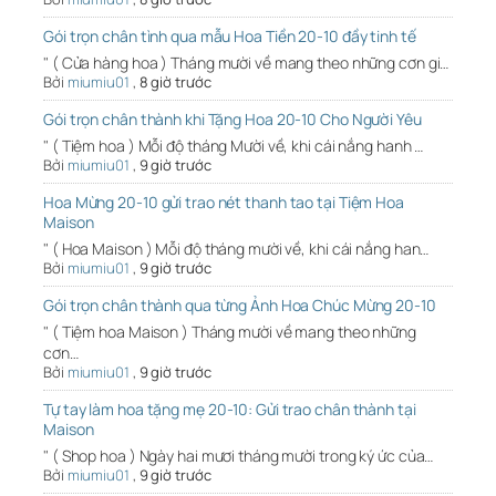
Gói trọn chân tình qua mẫu Hoa Tiền 20-10 đầy tinh tế
" ( Cửa hàng hoa ) Tháng mười về mang theo những cơn gi…
Bởi
miumiu01
,
8 giờ trước
Gói trọn chân thành khi Tặng Hoa 20-10 Cho Người Yêu
" ( Tiệm hoa ) Mỗi độ tháng Mười về, khi cái nắng hanh …
Bởi
miumiu01
,
9 giờ trước
Hoa Mừng 20-10 gửi trao nét thanh tao tại Tiệm Hoa
Maison
" ( Hoa Maison ) Mỗi độ tháng mười về, khi cái nắng han…
Bởi
miumiu01
,
9 giờ trước
Gói trọn chân thành qua từng Ảnh Hoa Chúc Mừng 20-10
" ( Tiệm hoa Maison ) Tháng mười về mang theo những
cơn…
Bởi
miumiu01
,
9 giờ trước
Tự tay làm hoa tặng mẹ 20-10: Gửi trao chân thành tại
Maison
" ( Shop hoa ) Ngày hai mươi tháng mười trong ký ức của…
Bởi
miumiu01
,
9 giờ trước