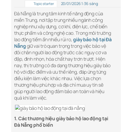
20/01/2026 1:36 sáng
Topic starter
Đà Nẵng là trung tâm kinh tế năng động của
miền Trung, nơi tập trung nhiều ngành công
nghiệp như xây dựng, cơ khí, điện lực, chế biến
thực phẩm và công nghệ cao. Trong môi trường
lao động tiềm ẩn nhiều rủi ro,
giày bảo hộ tại Đà
Nẵng
giữ vai trò quan trọng trong việc bảo vệ
đôi chân người lao động trước các nguy cơ va
đập, đinh nhọn, hóa chất hay trơn trượt. Hiện
nay, thị trường có đa dạng thương hiệu giày bảo
hộ với đặc điểm và ưu thế riêng, đáp ứng từng
điều kiện làm việc khác nhau. Việc lựa chọn
thương hiệu phù hợp và địa chỉ mua uy tín sẽ
giúp người lao động đảm bảo an toàn và hiệu
quả khi làm việc.
1. Các thương hiệu giày bảo hộ lao động tại
Đà Nẵng phổ biến