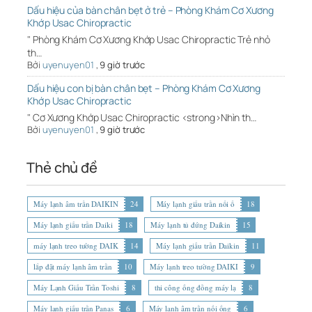
Dấu hiệu của bàn chân bẹt ở trẻ – Phòng Khám Cơ Xương
Khớp Usac Chiropractic
" Phòng Khám Cơ Xương Khớp Usac Chiropractic Trẻ nhỏ
th…
Bởi
uyenuyen01
,
9 giờ trước
Dấu hiệu con bị bàn chân bẹt – Phòng Khám Cơ Xương
Khớp Usac Chiropractic
" Cơ Xương Khớp Usac Chiropractic <strong>Nhìn th…
Bởi
uyenuyen01
,
9 giờ trước
Thẻ chủ đề
Máy lạnh âm trần DAIKIN
24
Máy lạnh giấu trần nối ố
18
Máy lạnh giấu trần Daiki
18
Máy lạnh tủ đứng Daikin
15
máy lạnh treo tường DAIK
14
Máy lạnh giấu trần Daikin
11
lắp đặt máy lạnh âm trần
10
Máy lạnh treo tường DAIKI
9
Máy Lạnh Giấu Trần Toshi
8
thi công ống đồng máy lạ
8
Máy lạnh giấu trần Panas
6
Máy lạnh âm trần nối ống
6