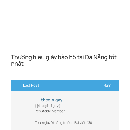
Thương hiệu giày bảo hộ tại Đà Nẵng tốt
nhất
Last Post
RSS
thegioigay
(@thegioigay)
Reputable Member
Tham gia: 9 tháng trước
Bài viết: 130