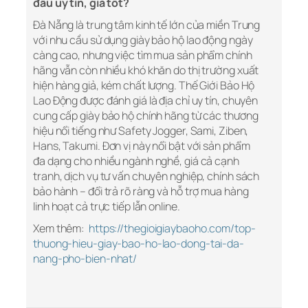
đâu uy tín, giá tốt?
Đà Nẵng là trung tâm kinh tế lớn của miền Trung
với nhu cầu sử dụng giày bảo hộ lao động ngày
càng cao, nhưng việc tìm mua sản phẩm chính
hãng vẫn còn nhiều khó khăn do thị trường xuất
hiện hàng giả, kém chất lượng. Thế Giới Bảo Hộ
Lao Động được đánh giá là địa chỉ uy tín, chuyên
cung cấp giày bảo hộ chính hãng từ các thương
hiệu nổi tiếng như Safety Jogger, Sami, Ziben,
Hans, Takumi. Đơn vị này nổi bật với sản phẩm
đa dạng cho nhiều ngành nghề, giá cả cạnh
tranh, dịch vụ tư vấn chuyên nghiệp, chính sách
bảo hành – đổi trả rõ ràng và hỗ trợ mua hàng
linh hoạt cả trực tiếp lẫn online.
Xem thêm:
https://thegioigiaybaoho.com/top-
thuong-hieu-giay-bao-ho-lao-dong-tai-da-
nang-pho-bien-nhat/