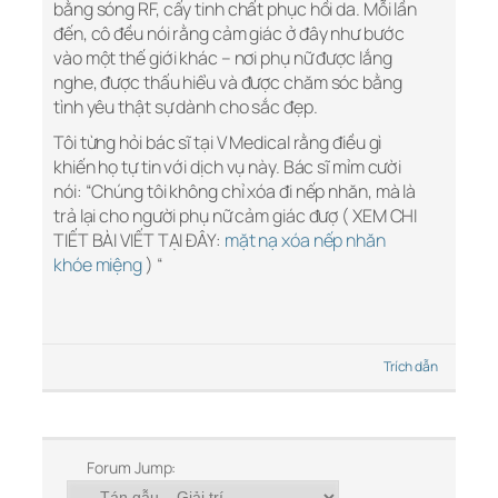
bằng sóng RF, cấy tinh chất phục hồi da. Mỗi lần
đến, cô đều nói rằng cảm giác ở đây như bước
vào một thế giới khác – nơi phụ nữ được lắng
nghe, được thấu hiểu và được chăm sóc bằng
tình yêu thật sự dành cho sắc đẹp.
Tôi từng hỏi bác sĩ tại V Medical rằng điều gì
khiến họ tự tin với dịch vụ này. Bác sĩ mỉm cười
nói: “Chúng tôi không chỉ xóa đi nếp nhăn, mà là
trả lại cho người phụ nữ cảm giác đượ ( XEM CHI
TIẾT BÀI VIẾT TẠI ĐÂY:
mặt nạ xóa nếp nhăn
khóe miệng
) “
Trích dẫn
Forum Jump: