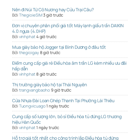
Nên đi Núi Tứ Cô Nương hay Cửu Trại Câu?
Bởi
ThegioieSIM
3 giờ trước
Đơn vị chuyên phân phối giá tốt Máy lạnh giấu trần DAIKIN
4.0 ngựa (4.0HP)
Bởi
vinhphat
4 giờ trước
Mua giày bảo hộ Jogger tại Bình Dương ở đâu tốt
Bởi
thegioigay
8 giờ trước
Điểm cung cấp giá rẻ Điều hòa âm trần LG kèm nhiều ưu đãi
hấp dẫn
Bởi
vinhphat
8 giờ trước
Thị trường giày bảo hộ tại Thái Nguyên
Bởi
trangvangbaoho
9 giờ trước
Cửa Nhựa Đài Loan Ghép Thanh Tại Phường Lái Thiêu
Bởi
Tuongvicuago
1 ngày trước
Cung cấp số lượng lớn, bỏ sỉ Điều hòa tủ đứng LG thương
hiệu Hàn Quốc
Bởi
vinhphat
1 ngày trước
Hỗ trợ giá tốt nhất cho công trình lắp Điều hòa tủ đứng