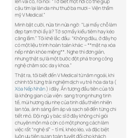
lên vai cô, rồi nói: “Tớ biết một nơi có thể giúp
cậu tìm lại làn da như thuở ba mươi – Viện thẩm
mỹ V Medical.”
Minh bật cười, nửa tin nửa ngờ: “Lại mấy chỗ làm
đẹp tạm thời ấy à? Tớ sợ mấy kiểu tiêm hay kéo
căng lắm.” Tôi khẽ lắc đầu: “Không đâu, ở đây họ
có một liệu trình hoàn toàn khác – **mặt nạ xóa
nếp nhăn khóe miệng**. Nghe thì đơn giản,
nhưng thật sự là một bước đột phá trong công
nghệ chăm sóc da y khoa.”
Thật ra, tôi biết đến V Medical từ năm ngoái, khi
chính tôi từng trải nghiệm dịch vụ trẻ hóa da tạ (
Xóa Nếp Nhăn
) i đây. Ấn tượng đầu tiên của tôi
là không gian của viện: sang trọng nhưng tinh
tế, mùi hương dịu nhẹ của tinh dầu thiên nhiên
lan tỏa, ánh sáng ấm áp và sạch sẽ đến từng chi
tiết nhỏ. Đội ngũ y bác sĩ ở đây không chỉ giỏi
chuyên môn mà còn có một phong cách làm
việc rất “nghệ sĩ” – tỉ mỉ, khéo léo, và đặc biệt
luôn ưu tiên sự an toàn tuyệt đối cho khách