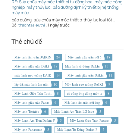
RE: Sửa chữa máy móc thiết bị tự động hóa, máy móc công
nghiệp, máy thủy lực, bảo dưỡng định kỳ thiết bị hệ thống
máy móc
bảo dưỡng, sửa chữa máy móc thiết bị thủy lực loại tốt …
Bởi
thaontasieuthi
,
1 ngày trước
Thẻ chủ đề
Máy lạnh âm trần DAIKIN
24
Máy lạnh giấu trần nối ố
18
Máy lạnh giấu trần Daiki
18
Máy lạnh tủ đứng Daikin
15
máy lạnh treo tường DAIK
14
Máy lạnh giấu trần Daikin
11
lắp đặt máy lạnh âm trần
10
Máy lạnh treo tường DAIKI
9
Máy Lạnh Giấu Trần Toshi
8
thi công ống đồng máy lạ
8
Máy lạnh giấu trần Panas
6
Máy lạnh âm trần nối ống
6
Máy lạnh Toshiba
6
Máy Lạnh Âm Trần LG Inve
5
Máy Lạnh Âm Trần Daikin F
5
Máy Lạnh Giấu Trần Panaso
5
Máy lạnh Panasonic
5
Máy Lạnh Tủ Đứng Daikin F
5