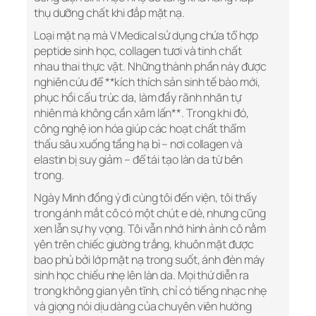
thụ dưỡng chất khi đắp mặt nạ.
Loại mặt nạ mà V Medical sử dụng chứa tổ hợp
peptide sinh học, collagen tươi và tinh chất
nhau thai thực vật. Những thành phần này được
nghiên cứu để **kích thích sản sinh tế bào mới,
phục hồi cấu trúc da, làm đầy rãnh nhăn tự
nhiên mà không cần xâm lấn**. Trong khi đó,
công nghệ ion hóa giúp các hoạt chất thẩm
thấu sâu xuống tầng hạ bì – nơi collagen và
elastin bị suy giảm – để tái tạo làn da từ bên
trong.
Ngày Minh đồng ý đi cùng tôi đến viện, tôi thấy
trong ánh mắt cô có một chút e dè, nhưng cũng
xen lẫn sự hy vọng. Tôi vẫn nhớ hình ảnh cô nằm
yên trên chiếc giường trắng, khuôn mặt được
bao phủ bởi lớp mặt nạ trong suốt, ánh đèn máy
sinh học chiếu nhẹ lên làn da. Mọi thứ diễn ra
trong không gian yên tĩnh, chỉ có tiếng nhạc nhẹ
và giọng nói dịu dàng của chuyên viên hướng