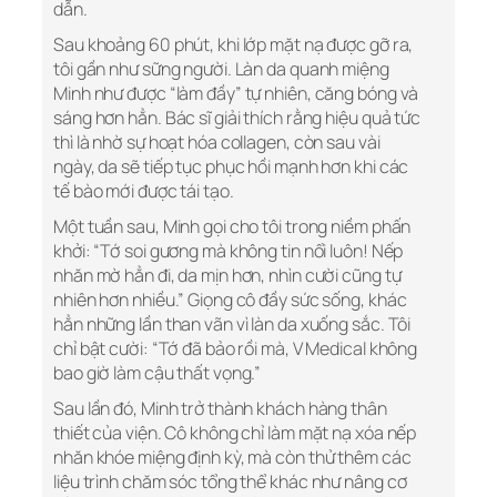
dẫn.
Sau khoảng 60 phút, khi lớp mặt nạ được gỡ ra,
tôi gần như sững người. Làn da quanh miệng
Minh như được “làm đầy” tự nhiên, căng bóng và
sáng hơn hẳn. Bác sĩ giải thích rằng hiệu quả tức
thì là nhờ sự hoạt hóa collagen, còn sau vài
ngày, da sẽ tiếp tục phục hồi mạnh hơn khi các
tế bào mới được tái tạo.
Một tuần sau, Minh gọi cho tôi trong niềm phấn
khởi: “Tớ soi gương mà không tin nổi luôn! Nếp
nhăn mờ hẳn đi, da mịn hơn, nhìn cười cũng tự
nhiên hơn nhiều.” Giọng cô đầy sức sống, khác
hẳn những lần than vãn vì làn da xuống sắc. Tôi
chỉ bật cười: “Tớ đã bảo rồi mà, V Medical không
bao giờ làm cậu thất vọng.”
Sau lần đó, Minh trở thành khách hàng thân
thiết của viện. Cô không chỉ làm mặt nạ xóa nếp
nhăn khóe miệng định kỳ, mà còn thử thêm các
liệu trình chăm sóc tổng thể khác như nâng cơ