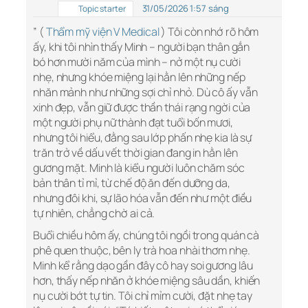
31/05/2026 1:57 sáng
Topic starter
” (
Thẩm mỹ viện V Medical
) Tôi còn nhớ rõ hôm
ấy, khi tôi nhìn thấy Minh – người bạn thân gắn
bó hơn mười năm của mình – nở một nụ cười
nhẹ, nhưng khóe miệng lại hằn lên những nếp
nhăn mảnh như những sợi chỉ nhỏ. Dù cô ấy vẫn
xinh đẹp, vẫn giữ được thần thái rạng ngời của
một người phụ nữ thành đạt tuổi bốn mươi,
nhưng tôi hiểu, đằng sau lớp phấn nhẹ kia là sự
trăn trở về dấu vết thời gian đang in hằn lên
gương mặt. Minh là kiểu người luôn chăm sóc
bản thân tỉ mỉ, từ chế độ ăn đến dưỡng da,
nhưng đôi khi, sự lão hóa vẫn đến như một điều
tự nhiên, chẳng chờ ai cả.
Buổi chiều hôm ấy, chúng tôi ngồi trong quán cà
phê quen thuộc, bên ly trà hoa nhài thơm nhẹ.
Minh kể rằng dạo gần đây cô hay soi gương lâu
hơn, thấy nếp nhăn ở khóe miệng sâu dần, khiến
nụ cười bớt tự tin. Tôi chỉ mỉm cười, đặt nhẹ tay