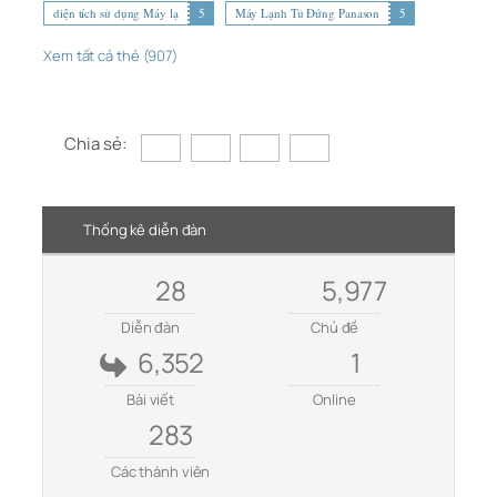
diện tích sử dụng Máy lạ
5
Máy Lạnh Tủ Đứng Panason
5
Xem tất cả thẻ (907)
Chia sẻ:
Thống kê diễn đàn
28
5,977
Diễn đàn
Chủ đề
6,352
1
Bài viết
Online
283
Các thành viên