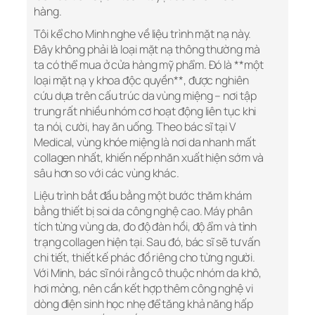
hàng.
Tôi kể cho Minh nghe về liệu trình mặt nạ này.
Đây không phải là loại mặt nạ thông thường mà
ta có thể mua ở cửa hàng mỹ phẩm. Đó là **một
loại mặt nạ y khoa độc quyền**, được nghiên
cứu dựa trên cấu trúc da vùng miệng – nơi tập
trung rất nhiều nhóm cơ hoạt động liên tục khi
ta nói, cười, hay ăn uống. Theo bác sĩ tại V
Medical, vùng khóe miệng là nơi da nhanh mất
collagen nhất, khiến nếp nhăn xuất hiện sớm và
sâu hơn so với các vùng khác.
Liệu trình bắt đầu bằng một bước thăm khám
bằng thiết bị soi da công nghệ cao. Máy phân
tích từng vùng da, đo độ đàn hồi, độ ẩm và tình
trạng collagen hiện tại. Sau đó, bác sĩ sẽ tư vấn
chi tiết, thiết kế phác đồ riêng cho từng người.
Với Minh, bác sĩ nói rằng cô thuộc nhóm da khô,
hơi mỏng, nên cần kết hợp thêm công nghệ vi
dòng điện sinh học nhẹ để tăng khả năng hấp