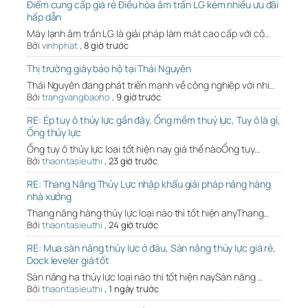
Điểm cung cấp giá rẻ Điều hòa âm trần LG kèm nhiều ưu đãi
hấp dẫn
Máy lạnh âm trần LG là giải pháp làm mát cao cấp với cô…
Bởi
vinhphat
,
8 giờ trước
Thị trường giày bảo hộ tại Thái Nguyên
Thái Nguyên đang phát triển mạnh về công nghiệp với nhi…
Bởi
trangvangbaoho
,
9 giờ trước
RE: Ép tuy ô thủy lực gần đây, Ống mềm thuỷ lực, Tuy ô là gì,
Ống thủy lực
Ống tuy ô thủy lực loại tốt hiện nay giá thế nàoỐng tuy…
Bởi
thaontasieuthi
,
23 giờ trước
RE: Thang Nâng Thủy Lực nhập khẩu giải pháp nâng hàng
nhà xưởng
Thang nâng hàng thủy lực loại nào thì tốt hiện anyThang…
Bởi
thaontasieuthi
,
24 giờ trước
RE: Mua sàn nâng thủy lực ở đâu, Sàn nâng thủy lực giá rẻ,
Dock leveler giá tốt
Sàn nâng hạ thủy lực loại nào thì tốt hiện naySàn nâng …
Bởi
thaontasieuthi
,
1 ngày trước