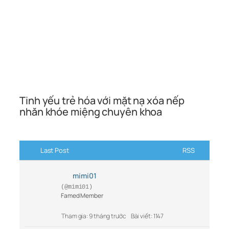
Tinh yếu trẻ hóa với mặt nạ xóa nếp
nhăn khóe miệng chuyên khoa
Last Post
RSS
mimi01
(@mimi01)
Famed Member
Tham gia: 9 tháng trước
Bài viết: 1147