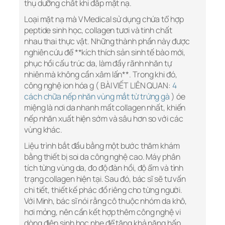
thụ dưỡng chất khi đắp mặt nạ.
Loại mặt nạ mà V Medical sử dụng chứa tổ hợp
peptide sinh học, collagen tươi và tinh chất
nhau thai thực vật. Những thành phần này được
nghiên cứu để **kích thích sản sinh tế bào mới,
phục hồi cấu trúc da, làm đầy rãnh nhăn tự
nhiên mà không cần xâm lấn**. Trong khi đó,
công nghệ ion hóa g ( BÀI VIẾT LIÊN QUAN:
4
cách chữa nếp nhăn vùng mắt từ trứng gà
) óe
miệng là nơi da nhanh mất collagen nhất, khiến
nếp nhăn xuất hiện sớm và sâu hơn so với các
vùng khác.
Liệu trình bắt đầu bằng một bước thăm khám
bằng thiết bị soi da công nghệ cao. Máy phân
tích từng vùng da, đo độ đàn hồi, độ ẩm và tình
trạng collagen hiện tại. Sau đó, bác sĩ sẽ tư vấn
chi tiết, thiết kế phác đồ riêng cho từng người.
Với Minh, bác sĩ nói rằng cô thuộc nhóm da khô,
hơi mỏng, nên cần kết hợp thêm công nghệ vi
dòng điện sinh học nhẹ để tăng khả năng hấp