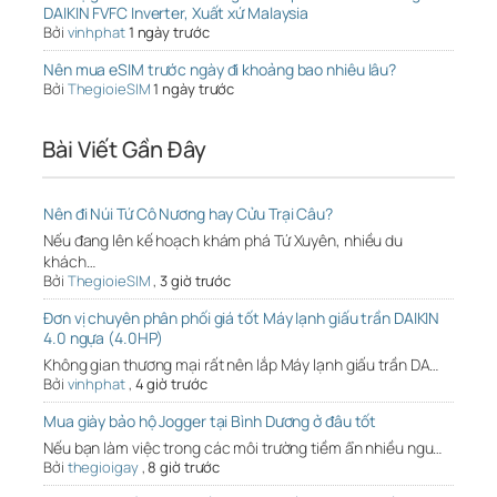
DAIKIN FVFC Inverter, Xuất xứ Malaysia
Bởi
vinhphat
1 ngày trước
Nên mua eSIM trước ngày đi khoảng bao nhiêu lâu?
Bởi
ThegioieSIM
1 ngày trước
Bài Viết Gần Đây
Nên đi Núi Tứ Cô Nương hay Cửu Trại Câu?
Nếu đang lên kế hoạch khám phá Tứ Xuyên, nhiều du
khách…
Bởi
ThegioieSIM
,
3 giờ trước
Đơn vị chuyên phân phối giá tốt Máy lạnh giấu trần DAIKIN
4.0 ngựa (4.0HP)
Không gian thương mại rất nên lắp Máy lạnh giấu trần DA…
Bởi
vinhphat
,
4 giờ trước
Mua giày bảo hộ Jogger tại Bình Dương ở đâu tốt
Nếu bạn làm việc trong các môi trường tiềm ẩn nhiều ngu…
Bởi
thegioigay
,
8 giờ trước