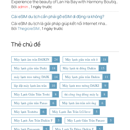
Experience the beauty of Lan Ha Bay with Harmony Boutiq…
Bởi
admin
,
1 ngày trước
Cài eSIM du lịch cần phải gỡ eSIM di động ra không?
Cài eSIM du lịch là giải pháp giúp kết nối Internet nha…
Bởi
ThegioieSIM
,
1 ngày trước
Thẻ chủ đề
Máy lạnh âm trần DAIKIN
24
Máy lạnh giấu trần nối ố
18
Máy lạnh giấu trần Daiki
18
Máy lạnh tủ đứng Daikin
15
máy lạnh treo tường DAIK
14
Máy lạnh giấu trần Daikin
11
lắp đặt máy lạnh âm trần
10
Máy lạnh treo tường DAIKI
9
Máy Lạnh Giấu Trần Toshi
8
thi công ống đồng máy lạ
8
Máy lạnh giấu trần Panas
6
Máy lạnh âm trần nối ống
6
Máy lạnh Toshiba
6
Máy Lạnh Âm Trần LG Inve
5
Máy Lạnh Âm Trần Daikin F
5
Máy Lạnh Giấu Trần Panaso
5
Máy lạnh Panasonic
5
Máy Lạnh Tủ Đứng Daikin F
5