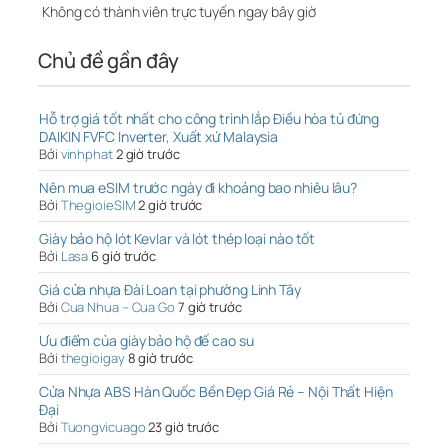
Không có thành viên trực tuyến ngay bây giờ
Chủ đề gần đây
Hỗ trợ giá tốt nhất cho công trình lắp Điều hòa tủ đứng
DAIKIN FVFC Inverter, Xuất xứ Malaysia
Bởi
vinhphat
2 giờ trước
Nên mua eSIM trước ngày đi khoảng bao nhiêu lâu?
Bởi
ThegioieSIM
2 giờ trước
Giày bảo hộ lót Kevlar và lót thép loại nào tốt
Bởi
Lasa
6 giờ trước
Giá cửa nhựa Đài Loan tại phường Linh Tây
Bởi
Cua Nhua – Cua Go
7 giờ trước
Ưu điểm của giày bảo hộ đế cao su
Bởi
thegioigay
8 giờ trước
Cửa Nhựa ABS Hàn Quốc Bền Đẹp Giá Rẻ – Nội Thất Hiện
Đại
Bởi
Tuongvicuago
23 giờ trước