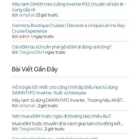
Máy lạnh DAIKIN treo tường Inverter R32 chuyên về bán lẻ –
cung cấp rẻ
Bởi
vinhphat
23 giờ trước
Harmony Boutique Cruises | Discover a Unique Lan Ha Bay
Cruise Experience
Bởi
admin
1 ngày trước
Cài eSIM du lịch cần phải gỡ eSIM di động ra không?
Bởi
ThegioieSIM
1 ngày trước
Bài Viết Gần Đây
Hỗ trợ giá tốt nhất cho công trình lắp Điều hòa tủ đứng
DAIKIN FVFC Inverter, Xuất xứ Malaysia
Máy lạnh tủ đứng DAIKIN FVFC Inverter, Thương hiệu NHẬT…
Bởi
vinhphat
,
2 giờ trước
Nên mua eSIM trước ngày đi khoảng bao nhiêu lâu?
Mua eSIM trước chuyến đi là cách giúp bạn chủ động kết …
Bởi
ThegioieSIM
,
2 giờ trước