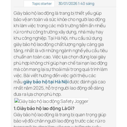
30/01/2026 1:40 sáng
Topic starter
Giày bảo hộ lao động là trang bị thiết yếu giúp
bảo vệ an toàn và sức khỏe cho người lao động
khi làm việc trong các môi trường tiềm ẩn nhiều
rủi ro như công trường xây dựng, nhà máy hay
khu công nghiệp. Tại Hà Nội, nhu cầu sử dụng
giày bảo hộ lao động chất lượng ngày càng gia
tăng, nhất là với những ngành nghề yêu cầu tiêu
chuẩn an toàn cao. Việc lựa chọn đúng loại giày
phù hợp không chỉ giúp hạn chế tai nạn lao động
mà còn mang lại sự thoải mái trong quá trình làm
việc. Bài viết hướng đến việc giới thiệu các
mẫu
giày bảo hộ tại Hà Nội
được đánh giá cao
nhất năm 2025, hỗ trợ người lao động dễ dàng
đưa ra lựa chọn phù hợp.
1.Giày bảo hộ lao động Là Gì?
Giày bảo hộ lao động là trang bị quan trọng giúp
bảo vệ đôi chân người lao động trước các rủi ro