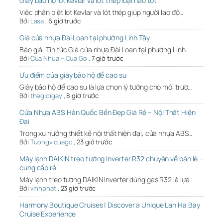
Giày bảo hộ lót Kevlar và lót thép loại nào tốt
Việc phân biệt lót Kevlar và lót thép giúp người lao độ…
Bởi
Lasa
,
6 giờ trước
Giá cửa nhựa Đài Loan tại phường Linh Tây
Báo giá, Tin tức Giá cửa nhựa Đài Loan tại phường Linh…
Bởi
Cua Nhua – Cua Go
,
7 giờ trước
Ưu điểm của giày bảo hộ đế cao su
Giày bảo hộ đế cao su là lựa chọn lý tưởng cho môi trườ…
Bởi
thegioigay
,
8 giờ trước
Cửa Nhựa ABS Hàn Quốc Bền Đẹp Giá Rẻ – Nội Thất Hiện
Đại
Trong xu hướng thiết kế nội thất hiện đại, cửa nhựa ABS…
Bởi
Tuongvicuago
,
23 giờ trước
Máy lạnh DAIKIN treo tường Inverter R32 chuyên về bán lẻ –
cung cấp rẻ
Máy lạnh treo tường DAIKIN Inverter dùng gas R32 là lựa…
Bởi
vinhphat
,
23 giờ trước
Harmony Boutique Cruises | Discover a Unique Lan Ha Bay
Cruise Experience