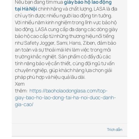
Nếu bạn đang tìm mua
giày bảo hộ lao động
tại Hà Nội
chính hãng và chất lượng, LASA là địa
chỉ uy tín được nhiều người lao động tin tưởng.
Với nhiều năm kinh nghiệm trong lĩnh vực bảo hộ
lao động, LASA cung cấp đa dạng các dòng giày
bảo hộ cao cấp từ những thương hiệu nổi tiếng
như Safety Jogger, Sami, Hans, Ziben, đảm bảo
an toàn và sự thoải mái khi làm việc trong môi
trường khắc nghiệt. Sản phẩm có đầy đủ các
tính năng bảo vệ cần thiết, cùng đội ngũ tư vấn
chuyên nghiệp, giúp khách hàng lựa chọn giải
pháp phù hợp và hiệu quả lâu dài.
Xem
thêm:
https://baoholaodonglasa.com/top-
giay-bao-ho-lao-dong-tai-ha-noi-duoc-danh-
gia-cao/
Trích dẫn