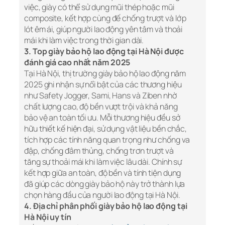
việc, giày có thể sử dụng mũi thép hoặc mũi
composite, kết hợp cùng đế chống trượt và lớp
lót êm ái, giúp người lao động yên tâm và thoải
mái khi làm việc trong thời gian dài.
3. Top giày bảo hộ lao động tại Hà Nội được
đánh giá cao nhất năm 2025
Tại Hà Nội, thị trường giày bảo hộ lao động năm
2025 ghi nhận sự nổi bật của các thương hiệu
như Safety Jogger, Sami, Hans và Ziben nhờ
chất lượng cao, độ bền vượt trội và khả năng
bảo vệ an toàn tối ưu. Mỗi thương hiệu đều sở
hữu thiết kế hiện đại, sử dụng vật liệu bền chắc,
tích hợp các tính năng quan trọng như chống va
đập, chống đâm thủng, chống trơn trượt và
tăng sự thoải mái khi làm việc lâu dài. Chính sự
kết hợp giữa an toàn, độ bền và tính tiện dụng
đã giúp các dòng giày bảo hộ này trở thành lựa
chọn hàng đầu của người lao động tại Hà Nội.
4. Địa chỉ phân phối giày bảo hộ lao động tại
Hà Nội uy tín