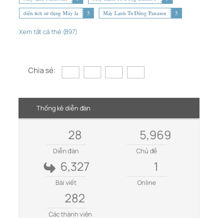
diện tích sử dụng Máy lạ
5
Máy Lạnh Tủ Đứng Panason
5
Xem tất cả thẻ (897)
Chia sẻ:
Thống kê diễn đàn
28
5,969
Diễn đàn
Chủ đề
6,327
1
Bài viết
Online
282
Các thành viên