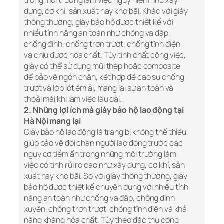
trong môi trường làm việc nguy hiểm như xây
dựng, cơ khí, sản xuất hay kho bãi. Khác với giày
thông thường, giày bảo hộ được thiết kế với
nhiều tính năng an toàn như chống va đập,
chống đinh, chống trơn trượt, chống tĩnh điện
và chịu được hóa chất. Tùy tính chất công việc,
giày có thể sử dụng mũi thép hoặc composite
để bảo vệ ngón chân, kết hợp đế cao su chống
trượt và lớp lót êm ái, mang lại sự an toàn và
thoải mái khi làm việc lâu dài.
2. Những lợi ích mà giày bảo hộ lao động tại
Hà Nội mang lại
Giày bảo hộ lao động là trang bị không thể thiếu,
giúp bảo vệ đôi chân người lao động trước các
nguy cơ tiềm ẩn trong những môi trường làm
việc có tính rủi ro cao như xây dựng, cơ khí, sản
xuất hay kho bãi. So với giày thông thường, giày
bảo hộ được thiết kế chuyên dụng với nhiều tính
năng an toàn như chống va đập, chống đinh
xuyên, chống trơn trượt, chống tĩnh điện và khả
năng kháng hóa chất. Tùy theo đặc thù công