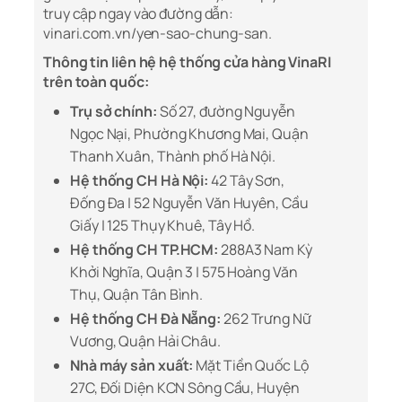
truy cập ngay vào đường dẫn:
vinari.com.vn/yen-sao-chung-san.
Thông tin liên hệ hệ thống cửa hàng VinaRI
trên toàn quốc:
Trụ sở chính:
Số 27, đường Nguyễn
Ngọc Nại, Phường Khương Mai, Quận
Thanh Xuân, Thành phố Hà Nội.
Hệ thống CH Hà Nội:
42 Tây Sơn,
Đống Đa | 52 Nguyễn Văn Huyên, Cầu
Giấy | 125 Thụy Khuê, Tây Hồ.
Hệ thống CH TP.HCM:
288A3 Nam Kỳ
Khởi Nghĩa, Quận 3 | 575 Hoàng Văn
Thụ, Quận Tân Bình.
Hệ thống CH Đà Nẵng:
262 Trưng Nữ
Vương, Quận Hải Châu.
Nhà máy sản xuất:
Mặt Tiền Quốc Lộ
27C, Đối Diện KCN Sông Cầu, Huyện