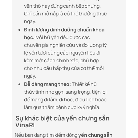
yến thô hay đứng canh bếp chưng.
Chỉ cần mở nắp là có thể thưởng thức
ngay.
Định lượng dinh dưỡng chuẩn khoa
học:
Mỗi hũ yến đều được các
chuyên gia nghiên cứu và đo lường tỷ
lệ yến tươi cùng các nguyên liệu đi
kèm một cách chính xác, phù hợp
cho nhu cầu hấp thụ của cơ thể mỗi
ngày.
Dễ dàng mang theo:
Thiết kế hũ
thủy tinh nhỏ gọn, sang trọng, tiện lợi
để mang đi làm, đi học, đi du lịch hoặc
làm quà thăm bệnh cực kỳ ý nghĩa.
Sự khác biệt của yến chưng sẵn
VinaRI
Nếu bạn đang tìm kiếm dòng
yến chưng sẵn