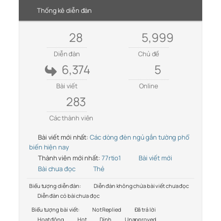
Thống kê diễn đàn
28
5,999
Diễn đàn
Chủ đề
6,374
5
Bài viết
Online
283
Các thành viên
Bài viết mới nhất:
Các dòng đèn ngủ gắn tường phổ
biến hiện nay
Thành viên mới nhất:
77rtio1
Bài viết mới
Bài chưa đọc
Thẻ
Biểu tượng diễn đàn:
Diễn đàn không chứa bài viết chưa đọc
Diễn đàn có bài chưa đọc
Biểu tượng bài viết:
Not Replied
Đã trả lời
Hoạt động
Hot
Dính
Unapproved