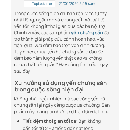
21/06/2026 2:59 sáng
Topic starter
Trong cuộc sống hiện đại bận rộn, việc tự tay
nhặt lông, ngâm nở và chưng cất một bát tổ
yến tốn không ít thời gian của các bà nội trợ.
Chính vì vậy, các sản phẩm
yến chưng sẵn
đã
trở thành giải pháp cứu cánh hoàn hảo, vừa
tiện lợi lại vừa đảm bảo trọn vẹn dinh dưỡng.
Tuy nhiên, mua yến hũ chưng sẵn ở đâu để
đảm bảo hàm lượng yến thật cao và không
chứa chất bảo quản? Hãy cùng tìm hiểu ngay
sau đây.
Xu hướng sử dụng yến chưng sẵn
trong cuộc sống hiện đại
Không phải ngẫu nhiên mà các dòng yến hũ
chưng sẵn lại ngày càng được ưa chuộng. Sản
phẩm này mang lại những sự tiện lợi vượt trội:
Tiết kiệm thời gian tối đa:
Bạn không
cần tốn từ 2 – 3 tiếng để nhặt lông