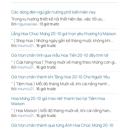
Các dòng đèn ngủ gắn tường phổ biến hiện nay
Trong xu hướng thiết kế nội thất hiện đại, việc tối ưu …
Bởi
nguoiaylaai
,
13 giờ trước
Lẵng Hoa Chúc Mừng 20-10 gửi trọn yêu thương từ Maison
" ( Shop hoa ) Những ngày gần kề tháng mười, không khí …
Bởi
miumiu01
,
16 giờ trước
Gói trọn chân tình qua mẫu Hoa Tiền 20-10 đầy tinh tế
" ( Cửa hàng hoa ) Tháng mười về mang theo những cơn gi…
Bởi
miumiu01
,
16 giờ trước
Gói trọn chân thành khi Tặng Hoa 20-10 Cho Người Yêu
" ( Tiệm hoa ) Mỗi độ tháng Mười về, khi cái nắng hanh …
Bởi
miumiu01
,
16 giờ trước
Hoa Mừng 20-10 gửi trao nét thanh tao tại Tiệm Hoa
Maison
" ( Hoa Maison ) Mỗi độ tháng mười về, khi cái nắng han…
Bởi
miumiu01
,
16 giờ trước
Gói trọn chân thành qua từng Ảnh Hoa Chúc Mừng 20-10