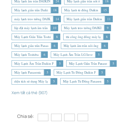
Máy lạnh âm trần DAIKIN
24
Máy lạnh giấu trần nối ố
18
Máy lạnh giấu trần Daiki
18
Máy lạnh tủ đứng Daikin
15
máy lạnh treo tường DAIK
14
Máy lạnh giấu trần Daikin
11
lắp đặt máy lạnh âm trần
10
Máy lạnh treo tường DAIKI
9
Máy Lạnh Giấu Trần Toshi
8
thi công ống đồng máy lạ
8
Máy lạnh giấu trần Panas
6
Máy lạnh âm trần nối ống
6
Máy lạnh Toshiba
6
Máy Lạnh Âm Trần LG Inve
5
Máy Lạnh Âm Trần Daikin F
5
Máy Lạnh Giấu Trần Panaso
5
Máy lạnh Panasonic
5
Máy Lạnh Tủ Đứng Daikin F
5
diện tích sử dụng Máy lạ
5
Máy Lạnh Tủ Đứng Panason
5
Xem tất cả thẻ (907)
Chia sẻ: