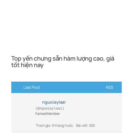
Top yến chưng sẵn hàm lượng cao, giá
tốt hiện nay
Last Post
RSS
nguoiaylaai
(@nguoiaylaai)
Famed Member
Tham gia: 9 tháng trước
Bài viết: 900