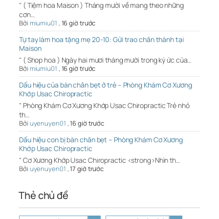
" ( Tiệm hoa Maison ) Tháng mười về mang theo những
cơn…
Bởi
miumiu01
,
16 giờ trước
Tự tay làm hoa tặng mẹ 20-10: Gửi trao chân thành tại
Maison
" ( Shop hoa ) Ngày hai mươi tháng mười trong ký ức của…
Bởi
miumiu01
,
16 giờ trước
Dấu hiệu của bàn chân bẹt ở trẻ – Phòng Khám Cơ Xương
Khớp Usac Chiropractic
" Phòng Khám Cơ Xương Khớp Usac Chiropractic Trẻ nhỏ
th…
Bởi
uyenuyen01
,
16 giờ trước
Dấu hiệu con bị bàn chân bẹt – Phòng Khám Cơ Xương
Khớp Usac Chiropractic
" Cơ Xương Khớp Usac Chiropractic <strong>Nhìn th…
Bởi
uyenuyen01
,
17 giờ trước
Thẻ chủ đề