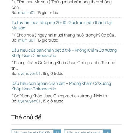
" ( Tiệm hoa Maison ) Tháng mười về mang theo những
cơn…
Bởi
miumiu01
,
15 giờ trước
Tự tay làm hoa tặng mẹ 20-10: Gửi trao chân thành tại
Maison
" ( Shop hoa ) Ngày hai mươi tháng mười trong ký ức của…
Bởi
miumiu01
,
15 giờ trước
Dấu hiệu của bàn chân bẹt ở trẻ – Phòng Khám Cơ Xương
Khớp Usac Chiropractic
" Phòng Khám Cơ Xương Khớp Usac Chiropractic Trẻ nhỏ
th…
Bởi
uyenuyen01
,
15 giờ trước
Dấu hiệu con bị bàn chân bẹt – Phòng Khám Cơ Xương
Khớp Usac Chiropractic
" Cơ Xương Khớp Usac Chiropractic <strong>Nhìn th…
Bởi
uyenuyen01
,
15 giờ trước
Thẻ chủ đề
Máy lạnh âm trần DAIKIN
24
Máy lạnh giấu trần nối ố
18