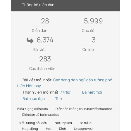
Thống kê diễn đàn
28
5,999
Diễn đàn
Chủ đề
6,374
3
Bài viết
Online
283
Các thành viên
Bài viết mới nhất:
Các dòng đèn ngủ gắn tường phổ
biến hiện nay
Thành viên mới nhất:
77rtio1
Bài viết mới
Bài chưa đọc
Thẻ
Biểu tượng diễn đàn:
Diễn đàn không chứa bài viết chưa đọc
Diễn đàn có bài chưa đọc
Biểu tượng bài viết:
Not Replied
Đã trả lời
Hoạt động
Hot
Dính
Unapproved