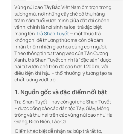
Vùng núi cao Tây Bắc Việt Nam ôm trọn trong
sương mù, nơi những cây chè cổ thụ hàng
trăm năm tuổi vươn mình giữa đất đai chênh
vênh, chính là nơi sinh ra loại trà đặc biệt
mang tên
Trà Shan Tuyết
— một thức trà
không chỉ để thưởng thức mà còn để cảm
nhận thiên nhiên giao hòa cùng con người.
Theo thông tin từ trang web của Tân Cương
Xanh, trà Shan Tuyết chính là “đặc sản” được
hái từ vườn chè trên độ cao hơn 1.200 m, với
điều kiện khí hậu – thổ nhưỡng lý tưởng tạo ra
chất lượng vượt trội.
1. Nguồn gốc và đặc điểm nổi bật
Trà Shan Tuyết – hay còn gọi chè Shan Tuyết
– được đồng bào các dân tộc Tày, Giáy, Mông
trồng và thu hái trên các vùng núi cao như Hà
Giang, Điện Biên, Lào Cai.
Điểm khác biệt dễ nhận ra: búp trà rất to,