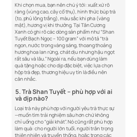
Khi chọn mua, bạn nên chú ý tới: xuất xứ rõ
ràng (vùng cao, cây cổ thụ), hình thức búp trà
(to, phủ lông trắng), màu sắc khi pha (vàng
mật), hương vị khi thưởng. Tại Tân Cương
Xanh có ghi rõ các dòng sản phẩm như “Shan
Tuyết Bạch Ngọc – 100 gram” với mô tả “trà
ngon, nước trong vàng sáng, thoang thoảng
hương hoa lan rừng, chát dịu nhưng hậu ngọt
rất sâu và lâu.” Ngoài ra, nếu bạn dùng làm
quà tặng hoặc cho dịp đặc biệt, việc lựa chọn
hộp trà đẹp, thương hiệu uy tín là điều nên
cân nhắc.
5. Trà Shan Tuyết – phù hợp với ai
và dịp nào?
Loại trà này phù hợp với người yêu trà thực sự
—muốn tìm trải nghiệm sâu hơn chứ không
chỉ uống cho “giải khát”. Nó cũng rất phù hợp
làm quà: cho người lớn tuổi, người trân trọng
thiên nhiên và truyền thống, hoặc trong các