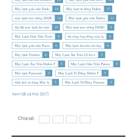
Máy lạnh giấu trần Daiki
18
Máy lạnh tủ đứng Daikin
15
máy lạnh treo tường DAIK
14
Máy lạnh giấu trần Daikin
11
lắp đặt máy lạnh âm trần
10
Máy lạnh treo tường DAIKI
9
Máy Lạnh Giấu Trần Toshi
8
thi công ống đồng máy lạ
8
Máy lạnh giấu trần Panas
6
Máy lạnh âm trần nối ống
6
Máy lạnh Toshiba
6
Máy Lạnh Âm Trần LG Inve
5
Máy Lạnh Âm Trần Daikin F
5
Máy Lạnh Giấu Trần Panaso
5
Máy lạnh Panasonic
5
Máy Lạnh Tủ Đứng Daikin F
5
diện tích sử dụng Máy lạ
5
Máy Lạnh Tủ Đứng Panason
5
Xem tất cả thẻ (907)
Chia sẻ: