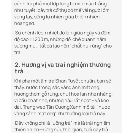
cánh trà phủ một lớp lông tơ mịn màu trắng
như tuyết; cây trà cổ thụ có thể vài người ôm
vòng tay, sống tự nhiên giữa thiên nhiên
hoang sơ.
Sự chênh lệch nhiệt độ lớn giữa ngày và đêm,
độ cao >1.200 m, những đồi chè quanh năm
sương mù… tất cả tạo nên “chất núi rừng” cho
trà.
2. Hương vị và trải nghiệm thưởng
trà
Khi pha một ấm trà Shan Tuyết chuẩn, bạn sẽ
thấy: nước trong, sắc vàng ánh mật ong;
hương thơm gỗ rừng, chút hoa lan nhẹ nhàng;
vị đầu chát nhẹ, nhưng hậu rất ngọt – và kéo
dài. Trang web Tân Cương Xanh mô tả: “nước
vàng sánh mật ong” khi thưởng loại trà này.
Đây không chỉ là “uống trà” mà là trải nghiệm
thiên nhiên—rừng núi, thời gian, tuổi cây trà