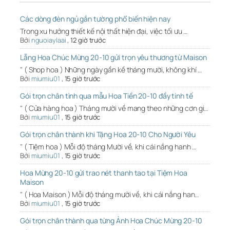
Các dòng đèn ngủ gắn tường phổ biến hiện nay
Trong xu hướng thiết kế nội thất hiện đại, việc tối ưu …
Bởi
nguoiaylaai
,
12 giờ trước
Lẵng Hoa Chúc Mừng 20-10 gửi trọn yêu thương từ Maison
" ( Shop hoa ) Những ngày gần kề tháng mười, không khí …
Bởi
miumiu01
,
15 giờ trước
Gói trọn chân tình qua mẫu Hoa Tiền 20-10 đầy tinh tế
" ( Cửa hàng hoa ) Tháng mười về mang theo những cơn gi…
Bởi
miumiu01
,
15 giờ trước
Gói trọn chân thành khi Tặng Hoa 20-10 Cho Người Yêu
" ( Tiệm hoa ) Mỗi độ tháng Mười về, khi cái nắng hanh …
Bởi
miumiu01
,
15 giờ trước
Hoa Mừng 20-10 gửi trao nét thanh tao tại Tiệm Hoa
Maison
" ( Hoa Maison ) Mỗi độ tháng mười về, khi cái nắng han…
Bởi
miumiu01
,
15 giờ trước
Gói trọn chân thành qua từng Ảnh Hoa Chúc Mừng 20-10