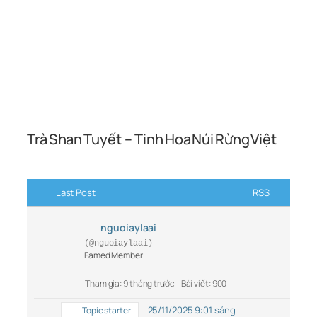
Trà Shan Tuyết – Tinh Hoa Núi Rừng Việt
Last Post
RSS
nguoiaylaai
(@nguoiaylaai)
Famed Member
Tham gia: 9 tháng trước
Bài viết: 900
25/11/2025 9:01 sáng
Topic starter