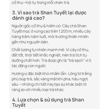
cổ thụ—hội tụ trong mỗi chén trà.
3. Vì sao trà Shan Tuyết lại được
đánh giá cao?
Nguồn gốc cổ thụ & hiếm có: Cây chè Shan
Tuyết mọc ở vùng cao trên 1.200 m, nhiều cây
hàng trăm năm tuổi, môi trường thiên nhiên
gần như nguyên bản.
Chất lượng tự nhiên mạnh mẽ: Vì cây cổ thụ,
đất tốt, thời tiết khắc nghiệt, nên trà tích tụ
dưỡng chất hơn. Trà được ghi là “trà sạch” vì ít
tác động con người.
Hương vị đặc biệt khó nhầm lẫn: Lông tơ trắng
phủ búp trà, sắc vàng mật khi pha, hậu ngọt
sâu – những chi tiết này tạo sự khác biệt rõ
ràng so với nhiều loại trà khác.
4. Lựa chọn & sử dụng trà Shan
Tuyết