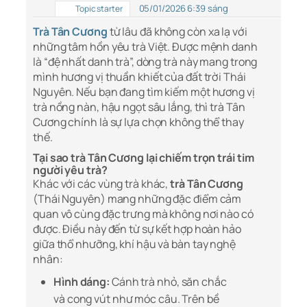
05/01/2026 6:39 sáng
Topic starter
Trà Tân Cương
từ lâu đã không còn xa lạ với
những tâm hồn yêu trà Việt. Được mệnh danh
là “đệ nhất danh trà”, dòng trà này mang trong
mình hương vị thuần khiết của đất trời Thái
Nguyên. Nếu bạn đang tìm kiếm một hương vị
trà nồng nàn, hậu ngọt sâu lắng, thì trà Tân
Cương chính là sự lựa chọn không thể thay
thế.
Tại sao trà Tân Cương lại chiếm trọn trái tim
người yêu trà?
Khác với các vùng trà khác,
trà Tân Cương
(Thái Nguyên) mang những đặc điểm cảm
quan vô cùng đặc trưng mà không nơi nào có
được. Điều này đến từ sự kết hợp hoàn hảo
giữa thổ nhưỡng, khí hậu và bàn tay nghệ
nhân:
Hình dáng:
Cánh trà nhỏ, săn chắc
và cong vút như móc câu. Trên bề