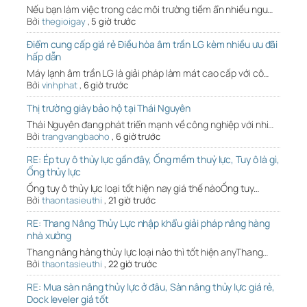
Nếu bạn làm việc trong các môi trường tiềm ẩn nhiều ngu…
Bởi
thegioigay
,
5 giờ trước
Điểm cung cấp giá rẻ Điều hòa âm trần LG kèm nhiều ưu đãi
hấp dẫn
Máy lạnh âm trần LG là giải pháp làm mát cao cấp với cô…
Bởi
vinhphat
,
6 giờ trước
Thị trường giày bảo hộ tại Thái Nguyên
Thái Nguyên đang phát triển mạnh về công nghiệp với nhi…
Bởi
trangvangbaoho
,
6 giờ trước
RE: Ép tuy ô thủy lực gần đây, Ống mềm thuỷ lực, Tuy ô là gì,
Ống thủy lực
Ống tuy ô thủy lực loại tốt hiện nay giá thế nàoỐng tuy…
Bởi
thaontasieuthi
,
21 giờ trước
RE: Thang Nâng Thủy Lực nhập khẩu giải pháp nâng hàng
nhà xưởng
Thang nâng hàng thủy lực loại nào thì tốt hiện anyThang…
Bởi
thaontasieuthi
,
22 giờ trước
RE: Mua sàn nâng thủy lực ở đâu, Sàn nâng thủy lực giá rẻ,
Dock leveler giá tốt