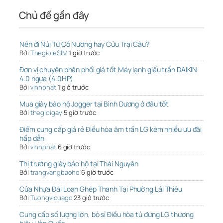
Chủ đề gần đây
Nên đi Núi Tứ Cô Nương hay Cửu Trại Câu?
Bởi
ThegioieSIM
1 giờ trước
Đơn vị chuyên phân phối giá tốt Máy lạnh giấu trần DAIKIN
4.0 ngựa (4.0HP)
Bởi
vinhphat
1 giờ trước
Mua giày bảo hộ Jogger tại Bình Dương ở đâu tốt
Bởi
thegioigay
5 giờ trước
Điểm cung cấp giá rẻ Điều hòa âm trần LG kèm nhiều ưu đãi
hấp dẫn
Bởi
vinhphat
6 giờ trước
Thị trường giày bảo hộ tại Thái Nguyên
Bởi
trangvangbaoho
6 giờ trước
Cửa Nhựa Đài Loan Ghép Thanh Tại Phường Lái Thiêu
Bởi
Tuongvicuago
23 giờ trước
Cung cấp số lượng lớn, bỏ sỉ Điều hòa tủ đứng LG thương