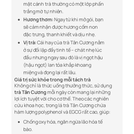
mặt cánh trà thường có một lớp phấn
trắng mờ tự nhiên.
Hương thơm:
Ngay từ khi mở gói, bạn
sẽ cảm nhận được hương cốm non
đặc trưng, thanh khiết và dịu nhẹ.
Vị trà:
Cái hay của trà Tân Cương nằm
ở sự đối lập đầy tinh tế – chát nhẹ lúc
đầu nhưng ngay sau đó là vị ngọt hậu
(hậu ngọt) lan tỏa khắp khoang
miệng và đọng lại rất lâu.
Giá trị sức khỏe trong mỗi tách trà
Không chỉ là thức uống thưởng thức, sử dụng
trà Tân Cương
mỗi ngày còn mang lại những
lợi ích tuyệt vời cho cơ thể. Theo các nghiên
cứu khoa học, trong lá trà Tân Cương chứa
hàm lượng polyphenol và EGCG rất cao, giúp:
Chống oxy hóa, ngăn ngừa lão hóa tế
bào.