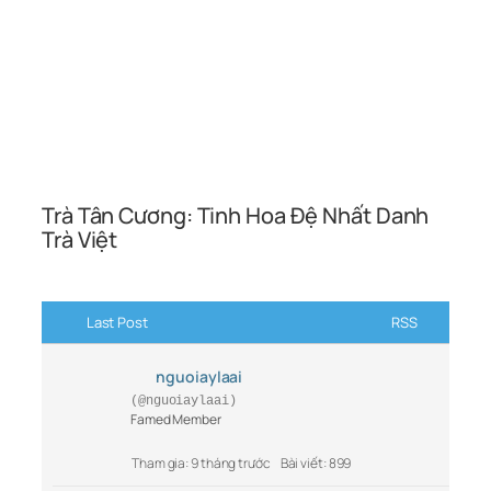
Trà Tân Cương: Tinh Hoa Đệ Nhất Danh
Trà Việt
Last Post
RSS
nguoiaylaai
(@nguoiaylaai)
Famed Member
Tham gia: 9 tháng trước
Bài viết: 899