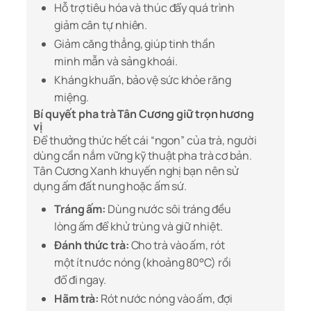
Hỗ trợ tiêu hóa và thúc đẩy quá trình
giảm cân tự nhiên.
Giảm căng thẳng, giúp tinh thần
minh mẫn và sảng khoái.
Kháng khuẩn, bảo vệ sức khỏe răng
miệng.
Bí quyết pha trà Tân Cương giữ trọn hương
vị
Để thưởng thức hết cái “ngon” của trà, người
dùng cần nắm vững kỹ thuật pha trà cơ bản.
Tân Cương Xanh khuyến nghị bạn nên sử
dụng ấm đất nung hoặc ấm sứ.
Tráng ấm:
Dùng nước sôi tráng đều
lòng ấm để khử trùng và giữ nhiệt.
Đánh thức trà:
Cho trà vào ấm, rót
một ít nước nóng (khoảng 80°C) rồi
đổ đi ngay.
Hãm trà:
Rót nước nóng vào ấm, đợi