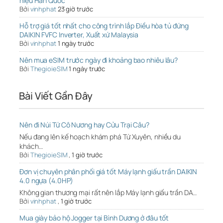
hiệu Hàn Quốc
Bởi
vinhphat
23 giờ trước
Hỗ trợ giá tốt nhất cho công trình lắp Điều hòa tủ đứng
DAIKIN FVFC Inverter, Xuất xứ Malaysia
Bởi
vinhphat
1 ngày trước
Nên mua eSIM trước ngày đi khoảng bao nhiêu lâu?
Bởi
ThegioieSIM
1 ngày trước
Bài Viết Gần Đây
Nên đi Núi Tứ Cô Nương hay Cửu Trại Câu?
Nếu đang lên kế hoạch khám phá Tứ Xuyên, nhiều du
khách…
Bởi
ThegioieSIM
,
1 giờ trước
Đơn vị chuyên phân phối giá tốt Máy lạnh giấu trần DAIKIN
4.0 ngựa (4.0HP)
Không gian thương mại rất nên lắp Máy lạnh giấu trần DA…
Bởi
vinhphat
,
1 giờ trước
Mua giày bảo hộ Jogger tại Bình Dương ở đâu tốt