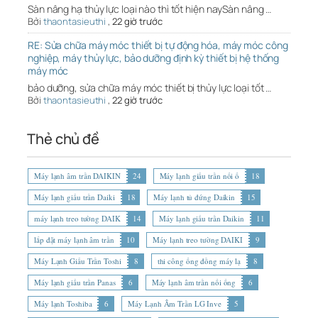
Sàn nâng hạ thủy lực loại nào thì tốt hiện naySàn nâng …
Bởi
thaontasieuthi
,
22 giờ trước
RE: Sửa chữa máy móc thiết bị tự động hóa, máy móc công
nghiệp, máy thủy lực, bảo dưỡng định kỳ thiết bị hệ thống
máy móc
bảo dưỡng, sửa chữa máy móc thiết bị thủy lực loại tốt …
Bởi
thaontasieuthi
,
22 giờ trước
Thẻ chủ đề
Máy lạnh âm trần DAIKIN
24
Máy lạnh giấu trần nối ố
18
Máy lạnh giấu trần Daiki
18
Máy lạnh tủ đứng Daikin
15
máy lạnh treo tường DAIK
14
Máy lạnh giấu trần Daikin
11
lắp đặt máy lạnh âm trần
10
Máy lạnh treo tường DAIKI
9
Máy Lạnh Giấu Trần Toshi
8
thi công ống đồng máy lạ
8
Máy lạnh giấu trần Panas
6
Máy lạnh âm trần nối ống
6
Máy lạnh Toshiba
6
Máy Lạnh Âm Trần LG Inve
5