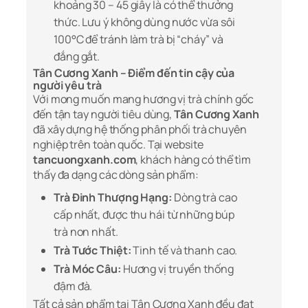
khoảng 30 – 45 giây là có thể thưởng
thức. Lưu ý không dùng nước vừa sôi
100°C để tránh làm trà bị “cháy” và
đắng gắt.
Tân Cương Xanh – Điểm đến tin cậy của
người yêu trà
Với mong muốn mang hương vị trà chính gốc
đến tận tay người tiêu dùng,
Tân Cương Xanh
đã xây dựng hệ thống phân phối trà chuyên
nghiệp trên toàn quốc. Tại website
tancuongxanh.com
, khách hàng có thể tìm
thấy đa dạng các dòng sản phẩm:
Trà Đinh Thượng Hạng:
Dòng trà cao
cấp nhất, được thu hái từ những búp
trà non nhất.
Trà Tước Thiệt:
Tinh tế và thanh cao.
Trà Móc Câu:
Hương vị truyền thống
đậm đà.
Tất cả sản phẩm tại Tân Cương Xanh đều đạt