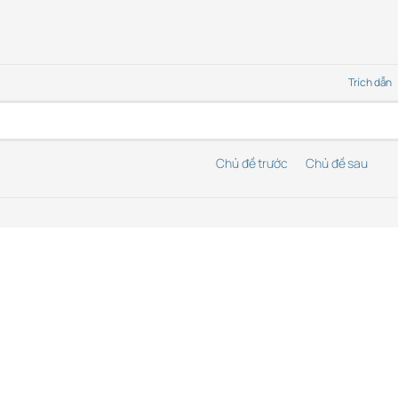
 “
Trích dẫn
Chủ đề trước
Chủ đề sau