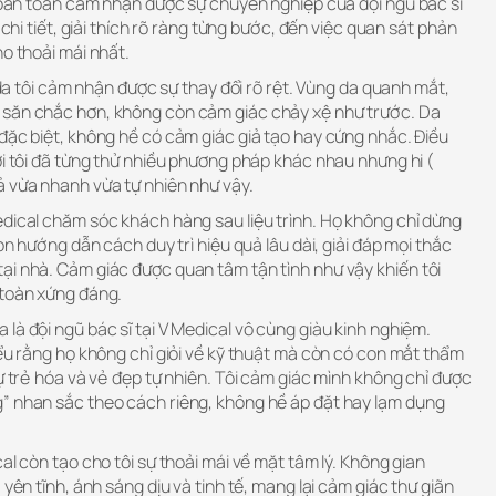
 hoàn toàn cảm nhận được sự chuyên nghiệp của đội ngũ bác sĩ
 chi tiết, giải thích rõ ràng từng bước, đến việc quan sát phản
ho thoải mái nhất.
n da tôi cảm nhận được sự thay đổi rõ rệt. Vùng da quanh mắt,
 săn chắc hơn, không còn cảm giác chảy xệ như trước. Da
đặc biệt, không hề có cảm giác giả tạo hay cứng nhắc. Điều
ởi tôi đã từng thử nhiều phương pháp khác nhau nhưng hi (
ả vừa nhanh vừa tự nhiên như vậy.
edical chăm sóc khách hàng sau liệu trình. Họ không chỉ dừng
còn hướng dẫn cách duy trì hiệu quả lâu dài, giải đáp mọi thắc
ại nhà. Cảm giác được quan tâm tận tình như vậy khiến tôi
 toàn xứng đáng.
là đội ngũ bác sĩ tại V Medical vô cùng giàu kinh nghiệm.
iểu rằng họ không chỉ giỏi về kỹ thuật mà còn có con mắt thẩm
sự trẻ hóa và vẻ đẹp tự nhiên. Tôi cảm giác mình không chỉ được
” nhan sắc theo cách riêng, không hề áp đặt hay lạm dụng
al còn tạo cho tôi sự thoải mái về mặt tâm lý. Không gian
 yên tĩnh, ánh sáng dịu và tinh tế, mang lại cảm giác thư giãn