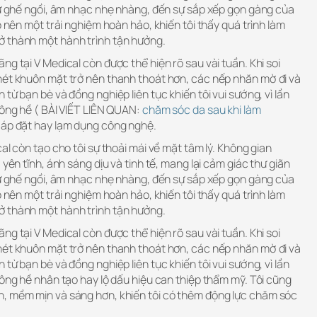
như ghế ngồi, âm nhạc nhẹ nhàng, đến sự sắp xếp gọn gàng của
o nên một trải nghiệm hoàn hảo, khiến tôi thấy quá trình làm
ở thành một hành trình tận hưởng.
ng tại V Medical còn được thể hiện rõ sau vài tuần. Khi soi
nét khuôn mặt trở nên thanh thoát hơn, các nếp nhăn mờ đi và
từ bạn bè và đồng nghiệp liên tục khiến tôi vui sướng, vì lần
hông hề ( BÀI VIẾT LIÊN QUAN:
chăm sóc da sau khi làm
 áp đặt hay lạm dụng công nghệ.
al còn tạo cho tôi sự thoải mái về mặt tâm lý. Không gian
 yên tĩnh, ánh sáng dịu và tinh tế, mang lại cảm giác thư giãn
như ghế ngồi, âm nhạc nhẹ nhàng, đến sự sắp xếp gọn gàng của
o nên một trải nghiệm hoàn hảo, khiến tôi thấy quá trình làm
ở thành một hành trình tận hưởng.
ng tại V Medical còn được thể hiện rõ sau vài tuần. Khi soi
nét khuôn mặt trở nên thanh thoát hơn, các nếp nhăn mờ đi và
từ bạn bè và đồng nghiệp liên tục khiến tôi vui sướng, vì lần
hông hề nhân tạo hay lộ dấu hiệu can thiệp thẩm mỹ. Tôi cũng
, mềm mịn và sáng hơn, khiến tôi có thêm động lực chăm sóc