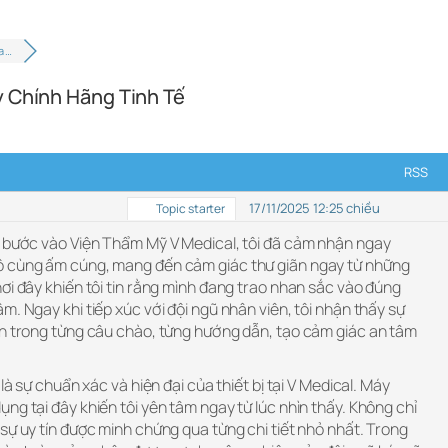
a …
y Chính Hãng Tinh Tế
RSS
17/11/2025 12:25 chiều
Topic starter
i bước vào Viện Thẩm Mỹ V Medical, tôi đã cảm nhận ngay
ô cùng ấm cúng, mang đến cảm giác thư giãn ngay từ những
ơi đây khiến tôi tin rằng mình đang trao nhan sắc vào đúng
m. Ngay khi tiếp xúc với đội ngũ nhân viên, tôi nhận thấy sự
nh trong từng câu chào, từng hướng dẫn, tạo cảm giác an tâm
 là sự chuẩn xác và hiện đại của thiết bị tại V Medical. Máy
ng tại đây khiến tôi yên tâm ngay từ lúc nhìn thấy. Không chỉ
sự uy tín được minh chứng qua từng chi tiết nhỏ nhất. Trong