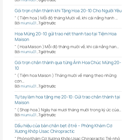
Gói trọn chân thành khi Tặng Hoa 20-10 Cho Người Yêu
" ( Tiệm hoa ) Mỗi độ tháng Mười về, khi cái nắng hanh …
Bởi
miumiu01
,
7 giờ trước
Hoa Mừng 20-10 gửi trao nét thanh tao tại Tiệm Hoa
Maison
" ( Hoa Maison ) Mỗi độ tháng mười về, khi cái nắng han…
Bởi
miumiu01
,
7 giờ trước
Gói trọn chân thành qua từng Ảnh Hoa Chúc Mừng 20-
10
" ( Tiệm hoa Maison ) Tháng mười về mang theo những
cơn…
Bởi
miumiu01
,
7 giờ trước
Tự tay làm hoa tặng mẹ 20-10: Gửi trao chân thành tại
Maison
" ( Shop hoa ) Ngày hai mươi tháng mười trong ký ức của…
Bởi
miumiu01
,
7 giờ trước
Dấu hiệu của bàn chân bẹt ở trẻ – Phòng Khám Cơ
Xương Khớp Usac Chiropractic
" Phòng Khám Cơ Xương Khớp Usac Chiropractic Trẻ nhỏ