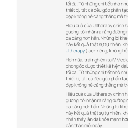
tối đa. Từ những chi tiết nhỏ 
thiết bị, tất cả đều góp phần tạ
đẹp không hề căng thẳng mà tr
Hiệu quả của Ultherapy chính hã
gương, tôi nhận ra rằng đường 
da căng hơn hẳn. Những lời khen 
này kết quả thật sự tự nhiên, k
ultherapy
) ách riêng, không hề
Hơn nữa, trải nghiệm tại V Medic
phòng ốc được thiết kế hiện đại,
tối đa. Từ những chi tiết nhỏ 
thiết bị, tất cả đều góp phần tạ
đẹp không hề căng thẳng mà tr
Hiệu quả của Ultherapy chính hã
gương, tôi nhận ra rằng đường 
da căng hơn hẳn. Những lời khen 
này kết quả thật sự tự nhiên, k
nhận thấy làn da khỏe mạnh hơn
bản thân mỗi ngày.