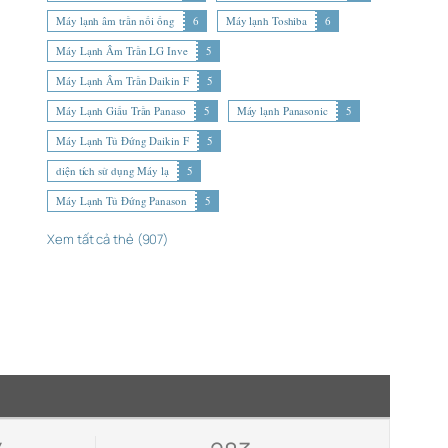
Máy lạnh âm trần nối ống
6
Máy lạnh Toshiba
6
Máy Lạnh Âm Trần LG Inve
5
Máy Lạnh Âm Trần Daikin F
5
Máy Lạnh Giấu Trần Panaso
5
Máy lạnh Panasonic
5
Máy Lạnh Tủ Đứng Daikin F
5
diện tích sử dụng Máy lạ
5
Máy Lạnh Tủ Đứng Panason
5
Xem tất cả thẻ (907)