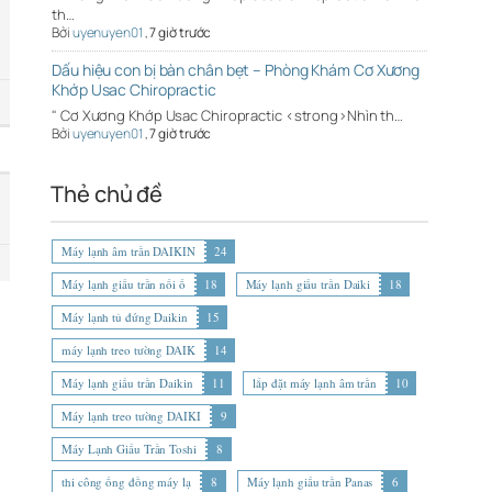
th…
Bởi
uyenuyen01
,
7 giờ trước
Dấu hiệu con bị bàn chân bẹt – Phòng Khám Cơ Xương
Khớp Usac Chiropractic
" Cơ Xương Khớp Usac Chiropractic <strong>Nhìn th…
Bởi
uyenuyen01
,
7 giờ trước
Thẻ chủ đề
Máy lạnh âm trần DAIKIN
24
Máy lạnh giấu trần nối ố
18
Máy lạnh giấu trần Daiki
18
Máy lạnh tủ đứng Daikin
15
máy lạnh treo tường DAIK
14
Máy lạnh giấu trần Daikin
11
lắp đặt máy lạnh âm trần
10
Máy lạnh treo tường DAIKI
9
Máy Lạnh Giấu Trần Toshi
8
thi công ống đồng máy lạ
8
Máy lạnh giấu trần Panas
6