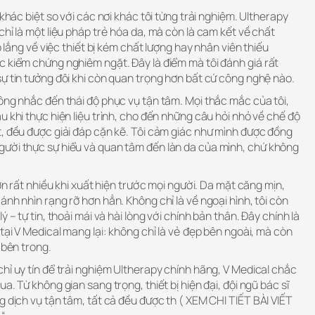
 khác biệt so với các nơi khác tôi từng trải nghiệm. Ultherapy
chỉ là một liệu pháp trẻ hóa da, mà còn là cam kết về chất
o lắng về việc thiết bị kém chất lượng hay nhân viên thiếu
c kiểm chứng nghiêm ngặt. Đây là điểm mà tôi đánh giá rất
ự tin tưởng đôi khi còn quan trọng hơn bất cứ công nghệ nào.
ông nhắc đến thái độ phục vụ tận tâm. Mọi thắc mắc của tôi,
u khi thực hiện liệu trình, cho đến những câu hỏi nhỏ về chế độ
t, đều được giải đáp cặn kẽ. Tôi cảm giác như mình được đồng
ười thực sự hiểu và quan tâm đến làn da của mình, chứ không
hơn rất nhiều khi xuất hiện trước mọi người. Da mặt căng mịn,
ánh nhìn rạng rỡ hơn hẳn. Không chỉ là về ngoại hình, tôi còn
 – tự tin, thoải mái và hài lòng với chính bản thân. Đây chính là
 tại V Medical mang lại: không chỉ là vẻ đẹp bên ngoài, mà còn
 bên trong.
hỉ uy tín để trải nghiệm Ultherapy chính hãng, V Medical chắc
a. Từ không gian sang trọng, thiết bị hiện đại, đội ngũ bác sĩ
g dịch vụ tận tâm, tất cả đều được th ( XEM CHI TIẾT BÀI VIẾT