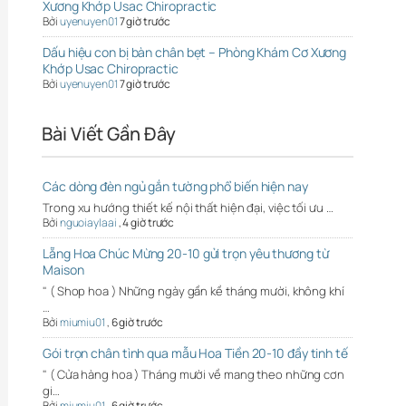
Xương Khớp Usac Chiropractic
Bởi
uyenuyen01
7 giờ trước
Dấu hiệu con bị bàn chân bẹt – Phòng Khám Cơ Xương
Khớp Usac Chiropractic
Bởi
uyenuyen01
7 giờ trước
Bài Viết Gần Đây
Các dòng đèn ngủ gắn tường phổ biến hiện nay
Trong xu hướng thiết kế nội thất hiện đại, việc tối ưu …
Bởi
nguoiaylaai
,
4 giờ trước
Lẵng Hoa Chúc Mừng 20-10 gửi trọn yêu thương từ
Maison
" ( Shop hoa ) Những ngày gần kề tháng mười, không khí
…
Bởi
miumiu01
,
6 giờ trước
Gói trọn chân tình qua mẫu Hoa Tiền 20-10 đầy tinh tế
" ( Cửa hàng hoa ) Tháng mười về mang theo những cơn
gi…
Bởi
miumiu01
,
6 giờ trước