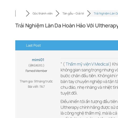
Góc thành viên
Tán gẫu – Giải trí
Trải Nghiệm Làn D
Trải Nghiệm Làn Da Hoàn Hảo Với Ultherap
Last Post
mimi01
” (
Thẩm mỹ viện V Medical
) Kh
(@mimi01)
không gian sang trọng nhưng v
Famed Member
bước chân đầu tiên. Không khí n
bàn tay chuyên nghiệp và tận tâ
Tham gia: 9 tháng trước
Bài viết: 1147
chu đáo, nhẹ nhàng và nhiệt tì
tuyệt đối.
Điều khiến tôi ấn tượng đầu tiên
Ultherapy chính hãng được sử dụ
là công nghệ thẩm mỹ, mà là cả 