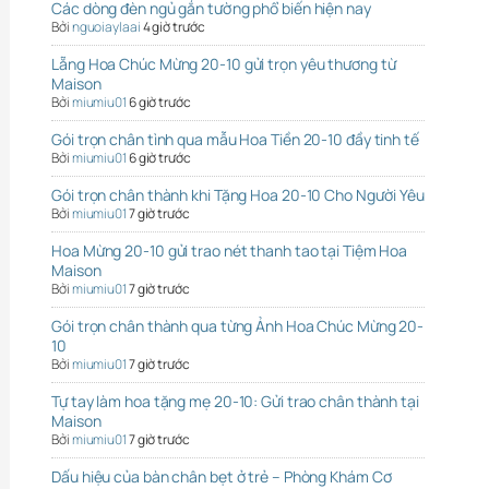
Các dòng đèn ngủ gắn tường phổ biến hiện nay
Bởi
nguoiaylaai
4 giờ trước
Lẵng Hoa Chúc Mừng 20-10 gửi trọn yêu thương từ
Maison
Bởi
miumiu01
6 giờ trước
Gói trọn chân tình qua mẫu Hoa Tiền 20-10 đầy tinh tế
Bởi
miumiu01
6 giờ trước
Gói trọn chân thành khi Tặng Hoa 20-10 Cho Người Yêu
Bởi
miumiu01
7 giờ trước
Hoa Mừng 20-10 gửi trao nét thanh tao tại Tiệm Hoa
Maison
Bởi
miumiu01
7 giờ trước
Gói trọn chân thành qua từng Ảnh Hoa Chúc Mừng 20-
10
Bởi
miumiu01
7 giờ trước
Tự tay làm hoa tặng mẹ 20-10: Gửi trao chân thành tại
Maison
Bởi
miumiu01
7 giờ trước
Dấu hiệu của bàn chân bẹt ở trẻ – Phòng Khám Cơ