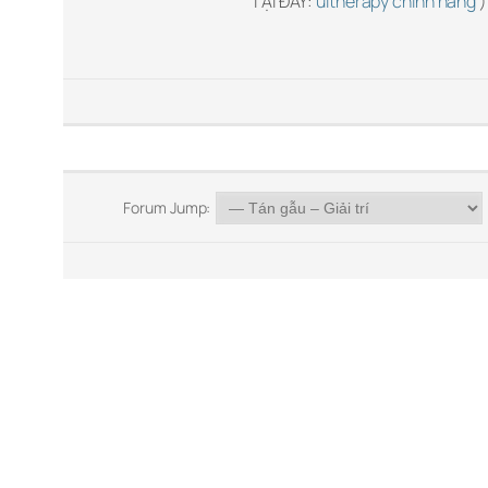
TẠI ĐÂY:
ultherapy chính hãng
)
Forum Jump: