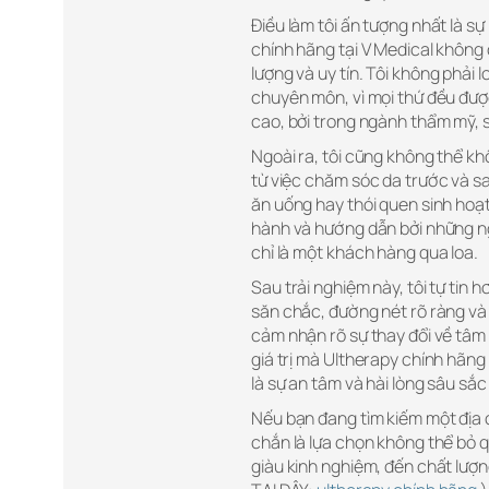
Điều làm tôi ấn tượng nhất là sự
chính hãng tại V Medical không 
lượng và uy tín. Tôi không phải l
chuyên môn, vì mọi thứ đều đượ
cao, bởi trong ngành thẩm mỹ, s
Ngoài ra, tôi cũng không thể kh
từ việc chăm sóc da trước và sa
ăn uống hay thói quen sinh hoạ
hành và hướng dẫn bởi những ng
chỉ là một khách hàng qua loa.
Sau trải nghiệm này, tôi tự tin 
săn chắc, đường nét rõ ràng và 
cảm nhận rõ sự thay đổi về tâm lý
giá trị mà Ultherapy chính hãng
là sự an tâm và hài lòng sâu sắc
Nếu bạn đang tìm kiếm một địa c
chắn là lựa chọn không thể bỏ qu
giàu kinh nghiệm, đến chất lượn