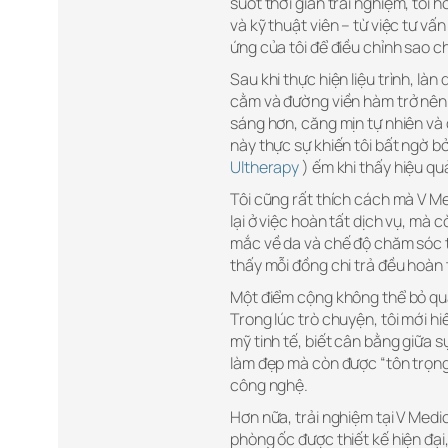
suốt thời gian trải nghiệm, tôi
và kỹ thuật viên – từ việc tư vấn
ứng của tôi để điều chỉnh sao c
Sau khi thực hiện liệu trình, là
cằm và đường viền hàm trở nên
sáng hơn, căng mịn tự nhiên và 
này thực sự khiến tôi bất ngờ b
Ultherapy
) ếm khi thấy hiệu qu
Tôi cũng rất thích cách mà V M
lại ở việc hoàn tất dịch vụ, mà 
mắc về da và chế độ chăm sóc t
thấy mỗi đồng chi trả đều hoàn
Một điểm cộng không thể bỏ qua 
Trong lúc trò chuyện, tôi mới h
mỹ tinh tế, biết cân bằng giữa 
làm đẹp mà còn được “tôn trọng
công nghệ.
Hơn nữa, trải nghiệm tại V Medic
phòng ốc được thiết kế hiện đại,