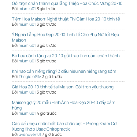
Gói trọn chân thành qua lẵng Thiệp Hoa Chúc Mừng 20-10
Bởi
miumiu01
3 giờ trước
Tiệm Hoa Maison: Nghệ thuật Thi Cắm Hoa 20-10 tinh tế
Bởi
miumiu01
3 giờ trước
Ý Nghĩa Lẵng Hoa Đẹp 20-10 Tinh Tế Cho Phụ Nữ Tốt Đẹp
Maison
Bởi
miumiu01
3 giờ trước
Bó hoa dành tặng vợ 20-10 gửi trao tình cảm chân thành
Bởi
miumiu01
3 giờ trước
Khi nào cần niềng răng? 3 dấu hiệu nên niềng răng sớm
Bởi
ThegioieSIM
3 giờ trước
Giá Hoa 20-10 tinh tế tại Maison: Gói trọn yêu thương
Bởi
miumiu01
3 giờ trước
Maison gợi ý 20 mẫu Hình Ảnh Hoa Đẹp 20-10 đầy cảm
hứng
Bởi
miumiu01
4 giờ trước
Các dấu hiệu nhận biết bàn chân bẹt – Phòng Khám Cơ
Xương Khớp Usac Chiropractic
Bởi
uyenuyen01
7 giờ trước