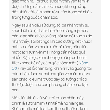
giác nhờn rít. Tôi thực sự cảm thấy yên tâm khi
được hướng dẫn chi tiết, nhưng không hề áp
đặt, khiến tôi cảm nhận rõ sự tôn trọng cá nhân
trong từng bước chăm sóc.
Ngay sau lần đầu sử dụng, tôi đã nhận thấy sự
khác biệt rõ rệt. Làn da trở nên căng mịn hơn,
cảm giác săn chắc ở vùng mặt và cổ thực sự dễ
nhận thấy. Tôi bất ngờ khi các đường nét khuôn
mặt như cằm và má trở nên rõ ràng, nâng lên
một cách tự nhiên mà không cần nỗ lực quá
nhiều. Đặc biệt, kem thon gọn nâng cơ heart
filler không hề gây cảm giác nặng mặt (
Nâng
Cơ
) hay bít lỗ chân lông. Khi nhìn vào gương, tôi
cảm nhận được sự hài hòa giữa vẻ mềm mại và
săn chắc, điều mà trước đây tôi tưởng chỉ có
thể đạt được nhờ các phương pháp phức tạp
hơn.
Một điểm khiến tôi yêu thích sản phẩm này
chính là sự thẩm mỹ tinh tế mà nó mang lại.
Không chỉ là một loại kem thông thường, kem