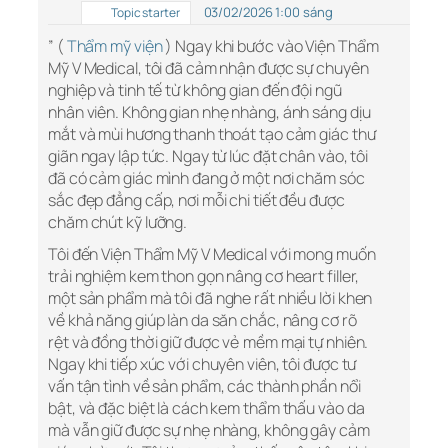
03/02/2026 1:00 sáng
Topic starter
” (
Thẩm mỹ viện
) Ngay khi bước vào Viện Thẩm
Mỹ V Medical, tôi đã cảm nhận được sự chuyên
nghiệp và tinh tế từ không gian đến đội ngũ
nhân viên. Không gian nhẹ nhàng, ánh sáng dịu
mắt và mùi hương thanh thoát tạo cảm giác thư
giãn ngay lập tức. Ngay từ lúc đặt chân vào, tôi
đã có cảm giác mình đang ở một nơi chăm sóc
sắc đẹp đẳng cấp, nơi mỗi chi tiết đều được
chăm chút kỹ lưỡng.
Tôi đến Viện Thẩm Mỹ V Medical với mong muốn
trải nghiệm kem thon gọn nâng cơ heart filler,
một sản phẩm mà tôi đã nghe rất nhiều lời khen
về khả năng giúp làn da săn chắc, nâng cơ rõ
rệt và đồng thời giữ được vẻ mềm mại tự nhiên.
Ngay khi tiếp xúc với chuyên viên, tôi được tư
vấn tận tình về sản phẩm, các thành phần nổi
bật, và đặc biệt là cách kem thẩm thấu vào da
mà vẫn giữ được sự nhẹ nhàng, không gây cảm