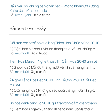
Dấu hiệu hội chứng bàn chân bẹt – Phòng Khám Cơ Xương
Khớp Usac Chiropractic
Bởi
uyenuyen01
8 giờ trước
Bài Viết Gần Đây
Gói trọn chân thành qua lẵng Thiệp Hoa Chúc Mừng 20-10
" ( Tiệm hoa Maison ) Mỗi độ tháng mười về, khi những c…
Bởi
miumiu01
,
3 giờ trước
Tiệm Hoa Maison: Nghệ thuật Thi Cắm Hoa 20-10 tinh tế
" ( Shop hoa ) Mỗi độ tháng mười về, khi cái nắng hanh …
Bởi
miumiu01
,
3 giờ trước
Ý Nghĩa Lẵng Hoa Đẹp 20-10 Tinh Tế Cho Phụ Nữ Tốt Đẹp
Maison
" ( Cửa hàng hoa ) Những chiều cuối tháng mười, khi gió…
Bởi
miumiu01
,
3 giờ trước
Bó hoa dành tặng vợ 20-10 gửi trao tình cảm chân thành
" ( Tiệm hoa ) Ngày 20 tháng 10 hàng năm luôn là thời đ…