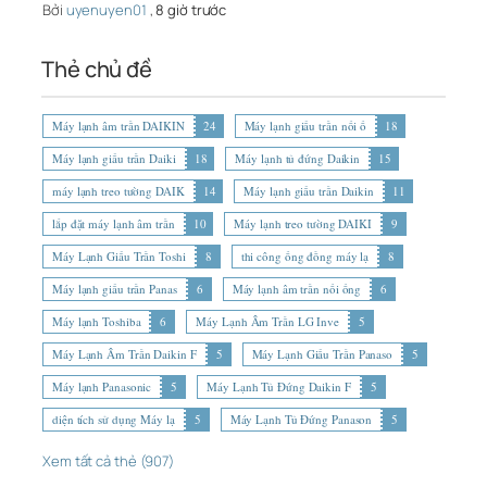
Bởi
uyenuyen01
,
8 giờ trước
Thẻ chủ đề
Máy lạnh âm trần DAIKIN
24
Máy lạnh giấu trần nối ố
18
Máy lạnh giấu trần Daiki
18
Máy lạnh tủ đứng Daikin
15
máy lạnh treo tường DAIK
14
Máy lạnh giấu trần Daikin
11
lắp đặt máy lạnh âm trần
10
Máy lạnh treo tường DAIKI
9
Máy Lạnh Giấu Trần Toshi
8
thi công ống đồng máy lạ
8
Máy lạnh giấu trần Panas
6
Máy lạnh âm trần nối ống
6
Máy lạnh Toshiba
6
Máy Lạnh Âm Trần LG Inve
5
Máy Lạnh Âm Trần Daikin F
5
Máy Lạnh Giấu Trần Panaso
5
Máy lạnh Panasonic
5
Máy Lạnh Tủ Đứng Daikin F
5
diện tích sử dụng Máy lạ
5
Máy Lạnh Tủ Đứng Panason
5
Xem tất cả thẻ (907)