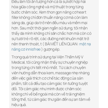
Điều làm tôi ấn tượng hơn cả là sự kết hợp hài
hòa giữa công nghệ và mỹ thuật trong từng
bước chăm sóc. Kem thon gọn nâng cơ heart
filler không chỉ đơn thuần nâng cơ mà còn làm
sáng da, giúp da trở nên đều màu và mềm mại
hơn. Sau một thời gian ngắn sử dụng, tôi nhận
thấy da mình không chỉ săn chắc hơn mà còn có
sự tươi trẻ rõ rệt, các đường nét khuôn mặt trở
nên thanh thoát, t ( BÀI VIẾT LIÊN QUAN:
mặt nạ
nâng cơ innisfree
) gượng ép.
Trong quá trình sử dụng tại Viện Thẩm Mỹ V
Medical, tôi cũng nhận thấy sự chuyên nghiệp
trong từng chi tiết nhỏ nhất. Từ cách chuyên
viên hướng dẫn thoa kem, massage nhẹ nhàng
đến việc giải thích cơ chế tác động của sản
phẩm, tất cả đều tạo cảm giác tin tưởng tuyệt
đối. Tôi cảm giác như mình được chăm sóc
không chỉ về bề ngoài mà còn về trải nghiệm
tổng thể, từ cảm giác thư giãn đến sự an tâm về
hiệu quả.