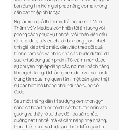
bạn đang tìm kiếm giải pháp nâng cơ mà không
cần can thiệp phức tạp.
Ngoài hiệu quả thẩm mỹ, trải nghiệm tại Viện
Thẩm Mỹ V Medical còn khiến tôi ấn tượng với
phong cách phục vụ tinh tế. Mỗi nhân viên đều
rất chu đáo, từ việc chuẩn bị không gian, nhiệt
tình giải đáp thắc mắc, đến việc theo dõi quá
trình chăm sóc và nhắc nhở các bước dưỡng da
sau khi sử dụng sản phẩm. Tôi cảm nhận được
sự chuyên nghiệp đẳng cấp, nơi mà khách hàng
không chỉ là người trải nghiệm dịch vụ mà còn là
trung tâm của mọi quan tâm, một cảm giác thật
sự đặc biệt mà không phải nơi nào cũng có
được.
Sau một tháng kiên trì sử dụng kem thon gọn
nâng cơ heart filler, tôi đã có thể tự tin nhìn vào
gương và thấy rõ sự thay đổi: da săn chắc,
đường nét tinh tế, má và cằm nâng nhẹ nhàng,
trông trẻ trung và tươi sáng hơn. Mỗi ngày tôi