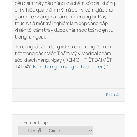
đều cảm thấy hào hứng khi chăm sóc da, không
chỉ vì hiệu quả thẩm mỹ mà còn vì cảm giác thư
giãn, nhẹ nhàng mà sản phẩm mang lại. Đây
thực sự là một trải nghiệm làm đẹp đẳng cấp,
khiến tôi cảm thấy được chăm sóc toàn diện từ
trong ra ngoài.
Tôi cũng rất ấn tượng với sự chú trọng đến chi
tiết trong cách Viện Thẩm Mỹ V Medical chăm
sóc khách hàng. Ngay ( XEM CHI TIẾT BÀI VIẾT
TẠI ĐÂY:
kem thon gọn nâng cơ heart filler
) “
Trích dẫn
Forum Jump: