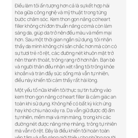
Điều làm tôi ấn tượng hơn cả là sự kết hợp hài
hòa giữa công nghệ và mỹ thuật trong từng
bước chăm sóc. Kem thon gọn nâng cơ heart
filler không chỉ đơn thuần nâng cơ mà còn làm
sáng da, giúp da trở nên đều màu và mềm mại
hơn. Sau một thời gian ngắn sử dụng, tôi nhận
thấy da mình không chỉ săn chắc hơn mà còn có
sự tươi trẻ rõ rệt, các đường nét khuôn mặt trở
nên thanh thoát, trông rạng rỡ hơn hẳn. Bạn bè
và người thân đều nhận xét rằng tôi trông khỏe
khoắn và tràn đầy sức sống mà vẫn tự nhiên,
điều này khiến tôi cảm thấy rất hài lòng.
Một yếu tố nữa khiến tôi thực sự tin tưởng vào
kem thon gọn nâng cơ heart filler là cảm giác an
toàn khi sử dụng. Không hề có bất kỳ kích ứng
hay khó chịu nào xảy ra. Da vẫn giữ được độ ẩm
tự nhiên, mềm mại và mịn màng, trong khi các
đường nét được nâng nhẹ nhàng, trông tự nhiên
mà vẫn rõ rệt. Đây là điều khiến tôi hoàn toàn
yên tâm và sẵn sàng giới thiệu cho những người