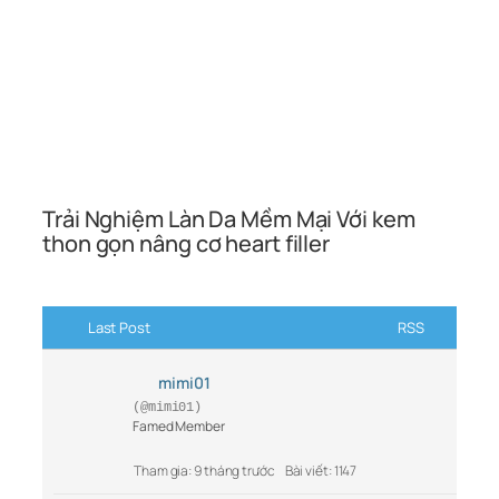
Trải Nghiệm Làn Da Mềm Mại Với kem
thon gọn nâng cơ heart filler
Last Post
RSS
mimi01
(@mimi01)
Famed Member
Tham gia: 9 tháng trước
Bài viết: 1147