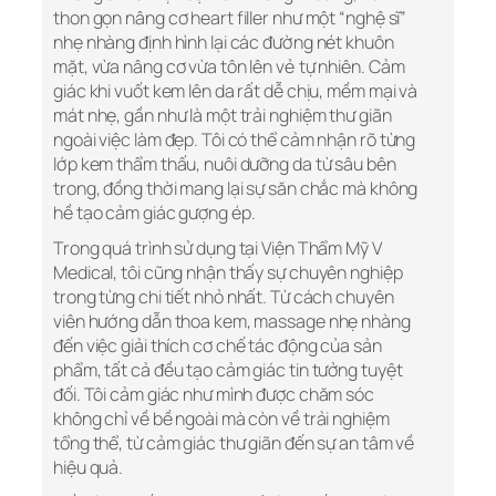
thon gọn nâng cơ heart filler như một “nghệ sĩ”
nhẹ nhàng định hình lại các đường nét khuôn
mặt, vừa nâng cơ vừa tôn lên vẻ tự nhiên. Cảm
giác khi vuốt kem lên da rất dễ chịu, mềm mại và
mát nhẹ, gần như là một trải nghiệm thư giãn
ngoài việc làm đẹp. Tôi có thể cảm nhận rõ từng
lớp kem thẩm thấu, nuôi dưỡng da từ sâu bên
trong, đồng thời mang lại sự săn chắc mà không
hề tạo cảm giác gượng ép.
Trong quá trình sử dụng tại Viện Thẩm Mỹ V
Medical, tôi cũng nhận thấy sự chuyên nghiệp
trong từng chi tiết nhỏ nhất. Từ cách chuyên
viên hướng dẫn thoa kem, massage nhẹ nhàng
đến việc giải thích cơ chế tác động của sản
phẩm, tất cả đều tạo cảm giác tin tưởng tuyệt
đối. Tôi cảm giác như mình được chăm sóc
không chỉ về bề ngoài mà còn về trải nghiệm
tổng thể, từ cảm giác thư giãn đến sự an tâm về
hiệu quả.