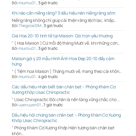
Bởi
miumiu01
,
3 giờ trước
Khi nào cần niềng răng? 3 dấu hiệu nên niềng răng sớm
Niềng răng không chỉ giúp cải thiện răng lệch lạc, khấp…
Bởi
ThegioieSIM
,
3 giờ trước
Giá Hoa 20-10 tinh tế tại Maison: Gói trọn yêu thương
" ( Hoa Maison ) Cứ mỗi độ tháng Mười về, khi những cơn…
Bởi
miumiu01
,
3 giờ trước
Maison gợi ý 20 mẫu Hình Ảnh Hoa Đẹp 20-10 đầy cảm
hứng
" ( Tiệm hoa Maison ) Tháng mười về, mang theo cái khôn…
Bởi
miumiu01
,
4 giờ trước
Các dấu hiệu nhận biết bàn chân bẹt – Phòng Khám Cơ
Xương Khớp Usac Chiropractic
" Usac Chiropractic Đôi chân là nền tảng vững chắc cho …
Bởi
uyenuyen01
,
7 giờ trước
Dấu hiệu hội chứng bàn chân bẹt – Phòng Khám Cơ Xương
Khớp Usac Chiropractic
" Phòng Khám Cơ Xương Khớp Hiện tượng bàn chân bẹt
khôn…