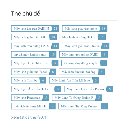
Thẻ chủ đề
Máy lạnh âm trần DAIKIN
24
Máy lạnh giấu trần nối ố
18
Máy lạnh giấu trần Daiki
18
Máy lạnh tủ đứng Daikin
15
máy lạnh treo tường DAIK
14
Máy lạnh giấu trần Daikin
11
lắp đặt máy lạnh âm trần
10
Máy lạnh treo tường DAIKI
9
Máy Lạnh Giấu Trần Toshi
8
thi công ống đồng máy lạ
8
Máy lạnh giấu trần Panas
6
Máy lạnh âm trần nối ống
6
Máy lạnh Toshiba
6
Máy Lạnh Âm Trần LG Inve
5
Máy Lạnh Âm Trần Daikin F
5
Máy Lạnh Giấu Trần Panaso
5
Máy lạnh Panasonic
5
Máy Lạnh Tủ Đứng Daikin F
5
diện tích sử dụng Máy lạ
5
Máy Lạnh Tủ Đứng Panason
5
Xem tất cả thẻ (907)