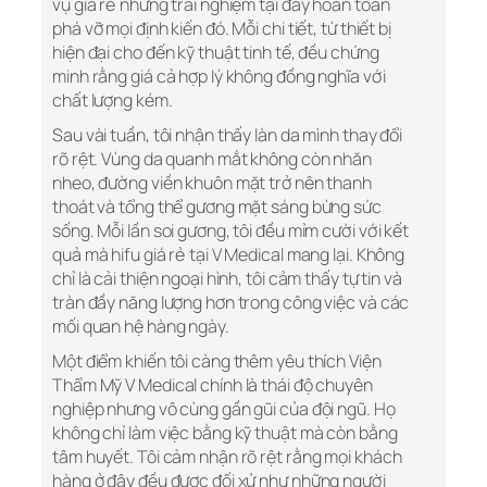
vụ giá rẻ nhưng trải nghiệm tại đây hoàn toàn
phá vỡ mọi định kiến đó. Mỗi chi tiết, từ thiết bị
hiện đại cho đến kỹ thuật tinh tế, đều chứng
minh rằng giá cả hợp lý không đồng nghĩa với
chất lượng kém.
Sau vài tuần, tôi nhận thấy làn da mình thay đổi
rõ rệt. Vùng da quanh mắt không còn nhăn
nheo, đường viền khuôn mặt trở nên thanh
thoát và tổng thể gương mặt sáng bừng sức
sống. Mỗi lần soi gương, tôi đều mỉm cười với kết
quả mà hifu giá rẻ tại V Medical mang lại. Không
chỉ là cải thiện ngoại hình, tôi cảm thấy tự tin và
tràn đầy năng lượng hơn trong công việc và các
mối quan hệ hàng ngày.
Một điểm khiến tôi càng thêm yêu thích Viện
Thẩm Mỹ V Medical chính là thái độ chuyên
nghiệp nhưng vô cùng gần gũi của đội ngũ. Họ
không chỉ làm việc bằng kỹ thuật mà còn bằng
tâm huyết. Tôi cảm nhận rõ rệt rằng mọi khách
hàng ở đây đều được đối xử như những người