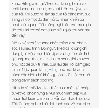
khác. Hifu giá rẻ tại V Medical không hề rẻ về
chất lượng, ngược lại, nó vượt trên cả kỳ vọng
của tôi. Khi bước ra, làn da của tôi căng mịn, tươi
sáng và có một độ đàn hồi tự nhiên khiến tôi
phải ngỡ ngàng. Tôi không nghĩ rằng với mức giá
dễ chịu, lại có thể đạt được hiệu quả chuyên sâu
đến vậy.
Điều khiến tôi ấn tượng nhất chính là sự chăm
sóc sau liệu trình. Đội ngũ V Medical không chỉ
dừng lại ở việc thực hiện dịch vụ, họ còn tận tình
giải đáp mọi thắc mắc, đưa ra những lời khuyên
phù hợp để duy trì hiệu quả lâu dài. Tôi cảm giác
mình được quan tâm (
Hifu
) như một khách
hàng đặc biệt, chứ không phải chỉ là một con số
trong danh sách booking.
Hifu giá rẻ tại V Medical thật sự là một giải pháp
tuyệt vời cho những ai vừa muốn làm đẹp vừa
muốn tiết kiệm chi phí mà vẫn đảm bảo hiệu quả.
Tôi đã từng nghe nhiều lời cảnh báo về các dịch