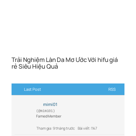
Trải Nghiệm Làn Da Mơ Ước Với hifu giá
rẻ Siêu Hiệu Quả
Last Post
RSS
mimi01
(@mimi01)
Famed Member
Tham gia: 9 tháng trước
Bài viết: 1147