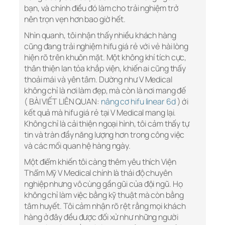
bạn, và chính điều đó làm cho trải nghiệm trở
nên trọn vẹn hơn bao giờ hết.
Nhìn quanh, tôi nhận thấy nhiều khách hàng
cũng đang trải nghiệm hifu giá rẻ với vẻ hài lòng
hiện rõ trên khuôn mặt. Một không khí tích cực,
thân thiện lan tỏa khắp viện, khiến ai cũng thấy
thoải mái và yên tâm. Dường như V Medical
không chỉ là nơi làm đẹp, mà còn là nơi mang đế
( BÀI VIẾT LIÊN QUAN:
nâng cơ hifu linear 6d
) ới
kết quả mà hifu giá rẻ tại V Medical mang lại.
Không chỉ là cải thiện ngoại hình, tôi cảm thấy tự
tin và tràn đầy năng lượng hơn trong công việc
và các mối quan hệ hàng ngày.
Một điểm khiến tôi càng thêm yêu thích Viện
Thẩm Mỹ V Medical chính là thái độ chuyên
nghiệp nhưng vô cùng gần gũi của đội ngũ. Họ
không chỉ làm việc bằng kỹ thuật mà còn bằng
tâm huyết. Tôi cảm nhận rõ rệt rằng mọi khách
hàng ở đây đều được đối xử như những người