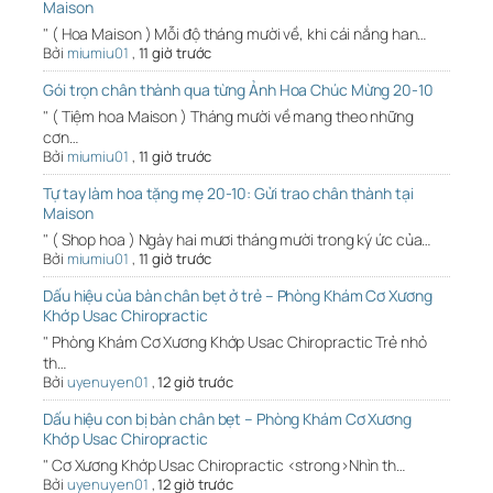
Maison
" ( Hoa Maison ) Mỗi độ tháng mười về, khi cái nắng han…
Bởi
miumiu01
,
11 giờ trước
Gói trọn chân thành qua từng Ảnh Hoa Chúc Mừng 20-10
" ( Tiệm hoa Maison ) Tháng mười về mang theo những
cơn…
Bởi
miumiu01
,
11 giờ trước
Tự tay làm hoa tặng mẹ 20-10: Gửi trao chân thành tại
Maison
" ( Shop hoa ) Ngày hai mươi tháng mười trong ký ức của…
Bởi
miumiu01
,
11 giờ trước
Dấu hiệu của bàn chân bẹt ở trẻ – Phòng Khám Cơ Xương
Khớp Usac Chiropractic
" Phòng Khám Cơ Xương Khớp Usac Chiropractic Trẻ nhỏ
th…
Bởi
uyenuyen01
,
12 giờ trước
Dấu hiệu con bị bàn chân bẹt – Phòng Khám Cơ Xương
Khớp Usac Chiropractic
" Cơ Xương Khớp Usac Chiropractic <strong>Nhìn th…
Bởi
uyenuyen01
,
12 giờ trước