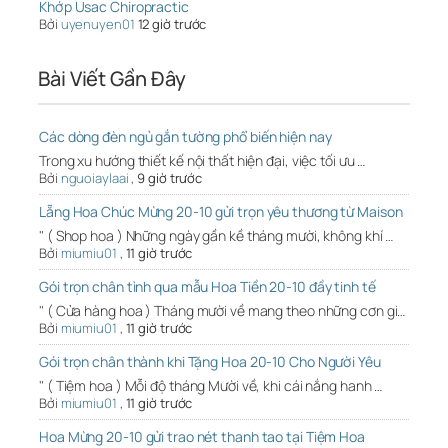
Khớp Usac Chiropractic
Bởi
uyenuyen01
12 giờ trước
Bài Viết Gần Đây
Các dòng đèn ngủ gắn tường phổ biến hiện nay
Trong xu hướng thiết kế nội thất hiện đại, việc tối ưu …
Bởi
nguoiaylaai
,
9 giờ trước
Lẵng Hoa Chúc Mừng 20-10 gửi trọn yêu thương từ Maison
" ( Shop hoa ) Những ngày gần kề tháng mười, không khí …
Bởi
miumiu01
,
11 giờ trước
Gói trọn chân tình qua mẫu Hoa Tiền 20-10 đầy tinh tế
" ( Cửa hàng hoa ) Tháng mười về mang theo những cơn gi…
Bởi
miumiu01
,
11 giờ trước
Gói trọn chân thành khi Tặng Hoa 20-10 Cho Người Yêu
" ( Tiệm hoa ) Mỗi độ tháng Mười về, khi cái nắng hanh …
Bởi
miumiu01
,
11 giờ trước
Hoa Mừng 20-10 gửi trao nét thanh tao tại Tiệm Hoa