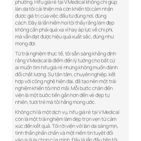
phường. Hifu giá rẻ tại V Medical không chỉ giúp
làn da tôi cải thiện mà còn khiến tôi cảm nhận
được giá trị của việc đầu tư đúng nơi, đúng
cách. Đây là lần hiếm hoi tôi thấy rằng làm đẹp
không cần phải quá xa xỉ hay áp lực về chi phí,
mà vẫn đạt được hiệu quả xuất sắc, đúng như
mong đợi.
Từ trải nghiệm thực tế, tôi sẵn sàng khẳng định
rằng V Medical là điểm đến lý tưởng cho bất cứ
ai muốn tìm hifu giá rẻ nhưng không muốn đánh
đổi chất lượng. Sự tận tâm, chuyên nghiệp, kết
hợp với công nghệ hiện đại, đã tạo nên một trải
nghiệm khiến tôi nhớ mãi. Mỗi bước chân đến
viện là một bước tiến gần hơn đến vẻ đẹp tự
nhiên, tươi trẻ mà tôi hằng mong ước.
Không chỉ là một dịch vụ, hifu giá rẻ tại V Medical
còn là một trải nghiệm làm đẹp trọn vẹn từ cảm
xúc đến kết quả. Tôi rời viện với làn da sáng mịn,
tinh thần phấn chấn và một niềm tin tuyệt đối
vào sự lựa chọn của mình. Đây là lần đầu tiên tôi