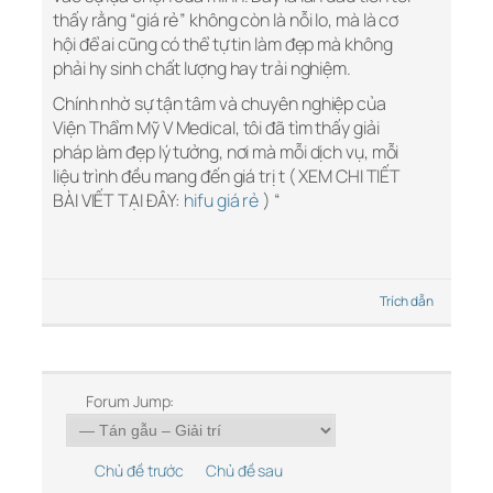
thấy rằng “giá rẻ” không còn là nỗi lo, mà là cơ
hội để ai cũng có thể tự tin làm đẹp mà không
phải hy sinh chất lượng hay trải nghiệm.
Chính nhờ sự tận tâm và chuyên nghiệp của
Viện Thẩm Mỹ V Medical, tôi đã tìm thấy giải
pháp làm đẹp lý tưởng, nơi mà mỗi dịch vụ, mỗi
liệu trình đều mang đến giá trị t ( XEM CHI TIẾT
BÀI VIẾT TẠI ĐÂY:
hifu giá rẻ
) “
Trích dẫn
Forum Jump:
Chủ đề trước
Chủ đề sau