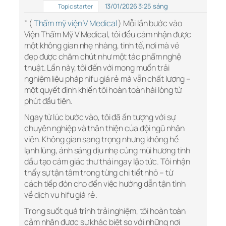
13/01/2026 3:25 sáng
Topic starter
” (
Thẩm mỹ viện V Medical
) Mỗi lần bước vào
Viện Thẩm Mỹ V Medical, tôi đều cảm nhận được
một không gian nhẹ nhàng, tinh tế, nơi mà vẻ
đẹp được chăm chút như một tác phẩm nghệ
thuật. Lần này, tôi đến với mong muốn trải
nghiệm liệu pháp hifu giá rẻ mà vẫn chất lượng –
một quyết định khiến tôi hoàn toàn hài lòng từ
phút đầu tiên.
Ngay từ lúc bước vào, tôi đã ấn tượng với sự
chuyên nghiệp và thân thiện của đội ngũ nhân
viên. Không gian sang trọng nhưng không hề
lạnh lùng, ánh sáng dịu nhẹ cùng mùi hương tinh
dầu tạo cảm giác thư thái ngay lập tức. Tôi nhận
thấy sự tận tâm trong từng chi tiết nhỏ – từ
cách tiếp đón cho đến việc hướng dẫn tận tình
về dịch vụ hifu giá rẻ.
Trong suốt quá trình trải nghiệm, tôi hoàn toàn
cảm nhận được sự khác biệt so với những nơi