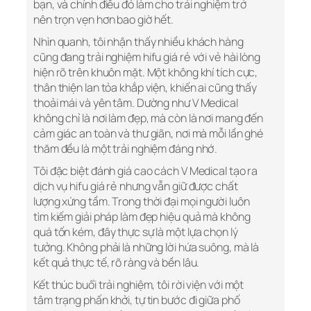
bạn, và chính điều đó làm cho trải nghiệm trở
nên trọn vẹn hơn bao giờ hết.
Nhìn quanh, tôi nhận thấy nhiều khách hàng
cũng đang trải nghiệm hifu giá rẻ với vẻ hài lòng
hiện rõ trên khuôn mặt. Một không khí tích cực,
thân thiện lan tỏa khắp viện, khiến ai cũng thấy
thoải mái và yên tâm. Dường như V Medical
không chỉ là nơi làm đẹp, mà còn là nơi mang đến
cảm giác an toàn và thư giãn, nơi mà mỗi lần ghé
thăm đều là một trải nghiệm đáng nhớ.
Tôi đặc biệt đánh giá cao cách V Medical tạo ra
dịch vụ hifu giá rẻ nhưng vẫn giữ được chất
lượng xứng tầm. Trong thời đại mọi người luôn
tìm kiếm giải pháp làm đẹp hiệu quả mà không
quá tốn kém, đây thực sự là một lựa chọn lý
tưởng. Không phải là những lời hứa suông, mà là
kết quả thực tế, rõ ràng và bền lâu.
Kết thúc buổi trải nghiệm, tôi rời viện với một
tâm trạng phấn khởi, tự tin bước đi giữa phố