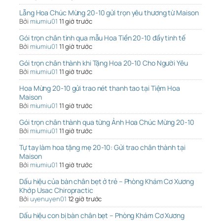
Lẵng Hoa Chúc Mừng 20-10 gửi trọn yêu thương từ Maison
Bởi
miumiu01
11 giờ trước
Gói trọn chân tình qua mẫu Hoa Tiền 20-10 đầy tinh tế
Bởi
miumiu01
11 giờ trước
Gói trọn chân thành khi Tặng Hoa 20-10 Cho Người Yêu
Bởi
miumiu01
11 giờ trước
Hoa Mừng 20-10 gửi trao nét thanh tao tại Tiệm Hoa
Maison
Bởi
miumiu01
11 giờ trước
Gói trọn chân thành qua từng Ảnh Hoa Chúc Mừng 20-10
Bởi
miumiu01
11 giờ trước
Tự tay làm hoa tặng mẹ 20-10: Gửi trao chân thành tại
Maison
Bởi
miumiu01
11 giờ trước
Dấu hiệu của bàn chân bẹt ở trẻ – Phòng Khám Cơ Xương
Khớp Usac Chiropractic
Bởi
uyenuyen01
12 giờ trước
Dấu hiệu con bị bàn chân bẹt – Phòng Khám Cơ Xương