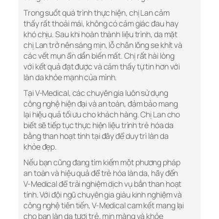
Trong suốt quá trình thực hiện, chị Lan cảm
thấy rất thoải mái, không có cảm giác đau hay
khó chịu. Sau khi hoàn thành liệu trình, da mặt
chị Lan trở nên sáng mịn, lỗ chân lông se khít và
các vết mụn ẩn dần biến mất. Chị rất hài lòng
với kết quả đạt được và cảm thấy tự tin hơn với
làn da khỏe mạnh của mình.
Tại V-Medical, các chuyên gia luôn sử dụng
công nghệ hiện đại và an toàn, đảm bảo mang
lại hiệu quả tối ưu cho khách hàng. Chị Lan cho
biết sẽ tiếp tục thực hiện liệu trình trẻ hóa da
bằng than hoạt tính tại đây để duy trì làn da
khỏe đẹp.
Nếu bạn cũng đang tìm kiếm một phương pháp
an toàn và hiệu quả để trẻ hóa làn da, hãy đến
V-Medical để trải nghiệm dịch vụ bắn than hoạt
tính. Với đội ngũ chuyên gia giàu kinh nghiệm và
công nghệ tiên tiến, V-Medical cam kết mang lại
cho bạn làn da tươi trẻ, mịn màng và khỏe