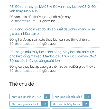
RE: Đế van thủy lực MA03-4, Đế van thủy lực MA03-2, Đế
van thủy lực MA03-1
Đế van chia dầu thủy lực loại tốt hiện nay
Bởi
thaontasieuthi
,
14 giờ trước
RE: Đồng hồ đo nhiệt độ, đo áp suất dầu chính hãng wise
giá bao nhiêu bạn ơi
Đồng hồ đo áp suất dầu thủy lực loại nào thì tốt hiện …
Bởi
thaontasieuthi
,
14 giờ trước
RE: Xe lọc dầu thủy lực chính hãng, Máy lọc dầu thủy lực
cho hệ thống máy ép, Máy lọc dầu thủy lực cho máy CNC,
Bộ lọc dầu thủy lực công suất lớn
Động cơ thủy lực áp cao giá thế nào bạn ơiĐộng cơ thủy …
Bởi
thaontasieuthi
,
14 giờ trước
Thẻ chủ đề
Máy lạnh âm trần DAIKIN
24
Máy lạnh giấu trần nối ố
18
Máy lạnh giấu trần Daiki
18
Máy lạnh tủ đứng Daikin
15