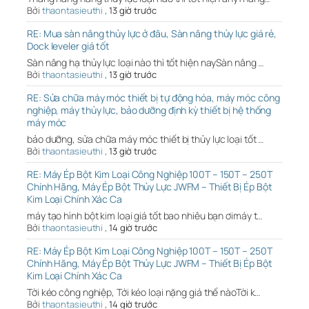
Bởi
thaontasieuthi
,
13 giờ trước
RE: Mua sàn nâng thủy lực ở đâu, Sàn nâng thủy lực giá rẻ,
Dock leveler giá tốt
Sàn nâng hạ thủy lực loại nào thì tốt hiện naySàn nâng …
Bởi
thaontasieuthi
,
13 giờ trước
RE: Sửa chữa máy móc thiết bị tự động hóa, máy móc công
nghiệp, máy thủy lực, bảo dưỡng định kỳ thiết bị hệ thống
máy móc
bảo dưỡng, sửa chữa máy móc thiết bị thủy lực loại tốt …
Bởi
thaontasieuthi
,
13 giờ trước
RE: Máy Ép Bột Kim Loại Công Nghiệp 100T – 150T – 250T
Chính Hãng, Máy Ép Bột Thủy Lực JWFM – Thiết Bị Ép Bột
Kim Loại Chính Xác Ca
máy tạo hình bột kim loại giá tốt bao nhiêu bạn ơimáy t…
Bởi
thaontasieuthi
,
14 giờ trước
RE: Máy Ép Bột Kim Loại Công Nghiệp 100T – 150T – 250T
Chính Hãng, Máy Ép Bột Thủy Lực JWFM – Thiết Bị Ép Bột
Kim Loại Chính Xác Ca
Tời kéo công nghiệp, Tới kéo loại nặng giá thế nàoTời k…
Bởi
thaontasieuthi
,
14 giờ trước