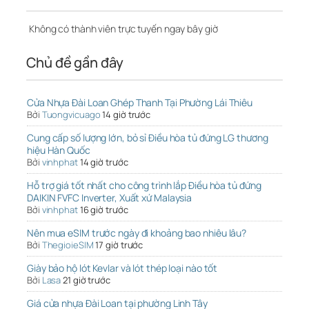
Không có thành viên trực tuyến ngay bây giờ
Chủ đề gần đây
Cửa Nhựa Đài Loan Ghép Thanh Tại Phường Lái Thiêu
Bởi
Tuongvicuago
14 giờ trước
Cung cấp số lượng lớn, bỏ sỉ Điều hòa tủ đứng LG thương
hiệu Hàn Quốc
Bởi
vinhphat
14 giờ trước
Hỗ trợ giá tốt nhất cho công trình lắp Điều hòa tủ đứng
DAIKIN FVFC Inverter, Xuất xứ Malaysia
Bởi
vinhphat
16 giờ trước
Nên mua eSIM trước ngày đi khoảng bao nhiêu lâu?
Bởi
ThegioieSIM
17 giờ trước
Giày bảo hộ lót Kevlar và lót thép loại nào tốt
Bởi
Lasa
21 giờ trước
Giá cửa nhựa Đài Loan tại phường Linh Tây