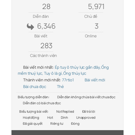
28
5,971
Diễn đàn
Chủ đề
6,346
3
Bài viết
Online
283
Các thành viên
Bài viết mới nhất:
Ép tuy ô thủy lực gần đây, Ống
mềm thuỷ lực, Tuy ô là gì, Ống thủy lực
Thành viên mới nhất:
77rtio1
Bài viết mới
Bài chưa đọc
Thẻ
Biểu tượng diễn đàn:
Diễn đàn không chứa bài viết chưa đọc
Diễn đàn có bài chưa đọc
Biểu tượng bài viết:
Not Replied
Đã trả lời
Hoạt động
Hot
Dính
Unapproved
Đã giải quyết
Riêng tư
Đóng