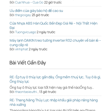
Bởi
Cua Nhua – Cua Go
22 giờ trước
Ưu điểm của giày bảo hộ đế cao su
Bởi
thegioigay
23 giờ trước
Cửa Nhựa ABS Hàn Quốc Bền Đẹp Giá Rẻ – Nội Thất Hiện
Đại
Bởi
Tuongvicuago
2 ngày trước
Máy lạnh DAIKIN treo tường Inverter R32 chuyên về bán lẻ –
cung cấp rẻ
Bởi
vinhphat
2 ngày trước
Bài Viết Gần Đây
RE: Ép tuy ô thủy lực gần đây, Ống mềm thuỷ lực, Tuy ô là gì,
Ống thủy lực
Ống tuy ô thủy lực loại tốt hiện nay giá thế nàoỐng tuy…
Bởi
thaontasieuthi
,
13 giờ trước
RE: Thang Nâng Thủy Lực nhập khẩu giải pháp nâng hàng
nhà xưởng
Thang nâng hàng thủy lực loại nào thì tốt hiện anyThang…