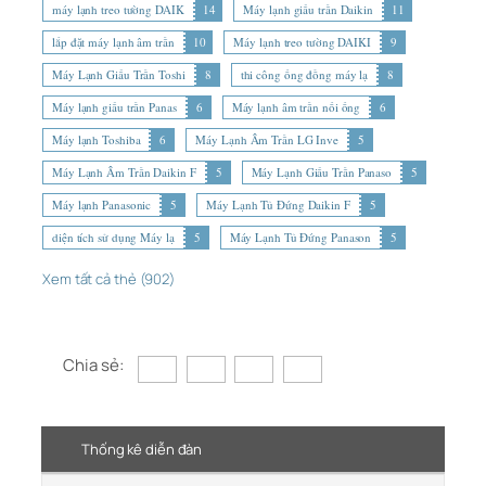
máy lạnh treo tường DAIK
14
Máy lạnh giấu trần Daikin
11
lắp đặt máy lạnh âm trần
10
Máy lạnh treo tường DAIKI
9
Máy Lạnh Giấu Trần Toshi
8
thi công ống đồng máy lạ
8
Máy lạnh giấu trần Panas
6
Máy lạnh âm trần nối ống
6
Máy lạnh Toshiba
6
Máy Lạnh Âm Trần LG Inve
5
Máy Lạnh Âm Trần Daikin F
5
Máy Lạnh Giấu Trần Panaso
5
Máy lạnh Panasonic
5
Máy Lạnh Tủ Đứng Daikin F
5
diện tích sử dụng Máy lạ
5
Máy Lạnh Tủ Đứng Panason
5
Xem tất cả thẻ (902)
Chia sẻ:
Thống kê diễn đàn