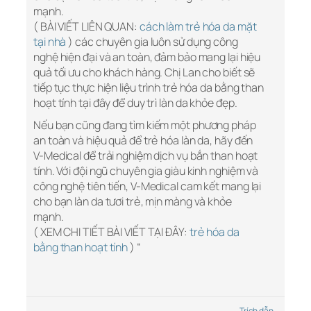
mạnh.
( BÀI VIẾT LIÊN QUAN:
cách làm trẻ hóa da mặt
tại nhà
) các chuyên gia luôn sử dụng công
nghệ hiện đại và an toàn, đảm bảo mang lại hiệu
quả tối ưu cho khách hàng. Chị Lan cho biết sẽ
tiếp tục thực hiện liệu trình trẻ hóa da bằng than
hoạt tính tại đây để duy trì làn da khỏe đẹp.
Nếu bạn cũng đang tìm kiếm một phương pháp
an toàn và hiệu quả để trẻ hóa làn da, hãy đến
V-Medical để trải nghiệm dịch vụ bắn than hoạt
tính. Với đội ngũ chuyên gia giàu kinh nghiệm và
công nghệ tiên tiến, V-Medical cam kết mang lại
cho bạn làn da tươi trẻ, mịn màng và khỏe
mạnh.
( XEM CHI TIẾT BÀI VIẾT TẠI ĐÂY:
trẻ hóa da
bằng than hoạt tính
) “
Trích dẫn