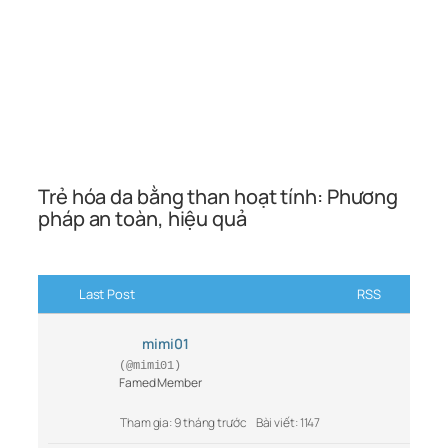
Trẻ hóa da bằng than hoạt tính: Phương
pháp an toàn, hiệu quả
Last Post
RSS
mimi01
(@mimi01)
Famed Member
Tham gia: 9 tháng trước
Bài viết: 1147