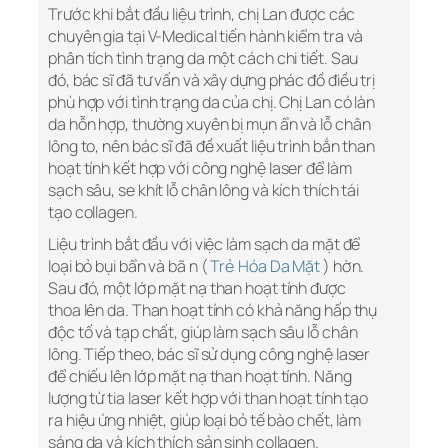
Trước khi bắt đầu liệu trình, chị Lan được các
chuyên gia tại V-Medical tiến hành kiểm tra và
phân tích tình trạng da một cách chi tiết. Sau
đó, bác sĩ đã tư vấn và xây dựng phác đồ điều trị
phù hợp với tình trạng da của chị. Chị Lan có làn
da hỗn hợp, thường xuyên bị mụn ẩn và lỗ chân
lông to, nên bác sĩ đã đề xuất liệu trình bắn than
hoạt tính kết hợp với công nghệ laser để làm
sạch sâu, se khít lỗ chân lông và kích thích tái
tạo collagen.
Liệu trình bắt đầu với việc làm sạch da mặt để
loại bỏ bụi bẩn và bã n (
Trẻ Hóa Da Mặt
) hờn.
Sau đó, một lớp mặt nạ than hoạt tính được
thoa lên da. Than hoạt tính có khả năng hấp thụ
độc tố và tạp chất, giúp làm sạch sâu lỗ chân
lông. Tiếp theo, bác sĩ sử dụng công nghệ laser
để chiếu lên lớp mặt nạ than hoạt tính. Năng
lượng từ tia laser kết hợp với than hoạt tính tạo
ra hiệu ứng nhiệt, giúp loại bỏ tế bào chết, làm
sáng da và kích thích sản sinh collagen.