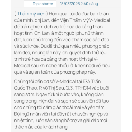
18/03/2026 2:40 sáng
Topic starter
(
Thẩm mỹ viện
) Hôm qua, tôi đã đưa bạn thân
của mình, chị Lan, đến Viện Thẩm Mỹ V-Medical
để trải nghiệm dịch vụ trẻ hóa da bằng than
hoạt tính. Chị Lan là một người phụ nữ thành
đạt, luôn chú trọng đến việc chăm sóc sắc đẹp
và sức khỏe. Dù đã thử qua nhiều phương pháp
làm đẹp, nhưng lần này, chị quyết định thử liệu
trình trẻ hóa da bằng than hoạt tính tại V-
Medical sau khi nghe nhiều lời khen ngợi về hiệu
quả và sự an toàn của phương pháp này.
Chúng tôi đến cơ sở V-Medical tại 57A Trần
Quốc Thảo, P. Võ Thị Sáu, Q.3, TP.HCM vào buổi
sáng sớm. Ngay từ khi bước vào, không gian
sang trọng, hiện đại và sạch sẽ của viện đã tạo
cho chúng tôi cảm giác thoải mái và yên tâm.
Đội ngũ nhân viên tại đây rất chuyên nghiệp và
nhiệt tình, luôn sẵn sàng hỗ trợ và giải đáp mọi
thắc mắc của khách hàng.