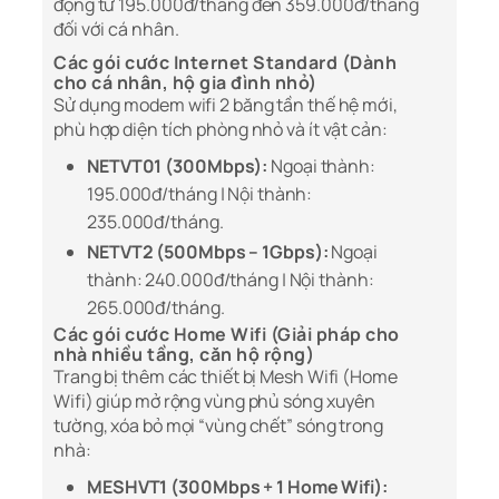
động từ 195.000đ/tháng đến 359.000đ/tháng
đối với cá nhân.
Các gói cước Internet Standard (Dành
cho cá nhân, hộ gia đình nhỏ)
Sử dụng modem wifi 2 băng tần thế hệ mới,
phù hợp diện tích phòng nhỏ và ít vật cản:
NETVT01 (300Mbps):
Ngoại thành:
195.000đ/tháng | Nội thành:
235.000đ/tháng.
NETVT2 (500Mbps – 1Gbps):
Ngoại
thành: 240.000đ/tháng | Nội thành:
265.000đ/tháng.
Các gói cước Home Wifi (Giải pháp cho
nhà nhiều tầng, căn hộ rộng)
Trang bị thêm các thiết bị Mesh Wifi (Home
Wifi) giúp mở rộng vùng phủ sóng xuyên
tường, xóa bỏ mọi “vùng chết” sóng trong
nhà:
MESHVT1 (300Mbps + 1 Home Wifi):