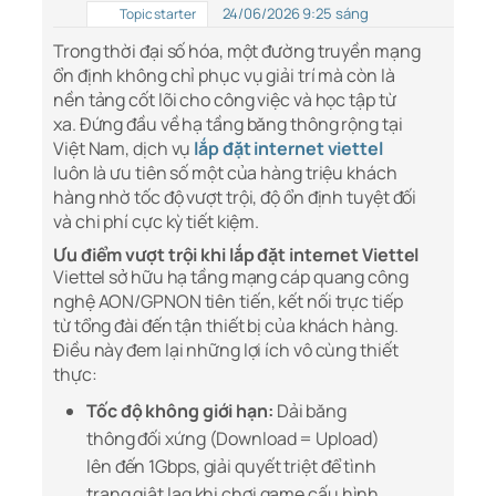
24/06/2026 9:25 sáng
Topic starter
Trong thời đại số hóa, một đường truyền mạng
ổn định không chỉ phục vụ giải trí mà còn là
nền tảng cốt lõi cho công việc và học tập từ
xa. Đứng đầu về hạ tầng băng thông rộng tại
Việt Nam, dịch vụ
lắp đặt internet viettel
luôn là ưu tiên số một của hàng triệu khách
hàng nhờ tốc độ vượt trội, độ ổn định tuyệt đối
và chi phí cực kỳ tiết kiệm.
Ưu điểm vượt trội khi lắp đặt internet Viettel
Viettel sở hữu hạ tầng mạng cáp quang công
nghệ AON/GPNON tiên tiến, kết nối trực tiếp
từ tổng đài đến tận thiết bị của khách hàng.
Điều này đem lại những lợi ích vô cùng thiết
thực:
Tốc độ không giới hạn:
Dải băng
thông đối xứng (Download = Upload)
lên đến 1Gbps, giải quyết triệt để tình
trạng giật lag khi chơi game cấu hình