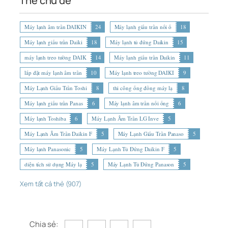
Thẻ chủ đề
Máy lạnh âm trần DAIKIN
24
Máy lạnh giấu trần nối ố
18
Máy lạnh giấu trần Daiki
18
Máy lạnh tủ đứng Daikin
15
máy lạnh treo tường DAIK
14
Máy lạnh giấu trần Daikin
11
lắp đặt máy lạnh âm trần
10
Máy lạnh treo tường DAIKI
9
Máy Lạnh Giấu Trần Toshi
8
thi công ống đồng máy lạ
8
Máy lạnh giấu trần Panas
6
Máy lạnh âm trần nối ống
6
Máy lạnh Toshiba
6
Máy Lạnh Âm Trần LG Inve
5
Máy Lạnh Âm Trần Daikin F
5
Máy Lạnh Giấu Trần Panaso
5
Máy lạnh Panasonic
5
Máy Lạnh Tủ Đứng Daikin F
5
diện tích sử dụng Máy lạ
5
Máy Lạnh Tủ Đứng Panason
5
Xem tất cả thẻ (907)
Chia sẻ: