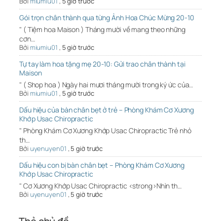
Bởi
miumiu01
,
5 giờ trước
Gói trọn chân thành qua từng Ảnh Hoa Chúc Mừng 20-10
" ( Tiệm hoa Maison ) Tháng mười về mang theo những
cơn…
Bởi
miumiu01
,
5 giờ trước
Tự tay làm hoa tặng mẹ 20-10: Gửi trao chân thành tại
Maison
" ( Shop hoa ) Ngày hai mươi tháng mười trong ký ức của…
Bởi
miumiu01
,
5 giờ trước
Dấu hiệu của bàn chân bẹt ở trẻ – Phòng Khám Cơ Xương
Khớp Usac Chiropractic
" Phòng Khám Cơ Xương Khớp Usac Chiropractic Trẻ nhỏ
th…
Bởi
uyenuyen01
,
5 giờ trước
Dấu hiệu con bị bàn chân bẹt – Phòng Khám Cơ Xương
Khớp Usac Chiropractic
" Cơ Xương Khớp Usac Chiropractic <strong>Nhìn th…
Bởi
uyenuyen01
,
5 giờ trước