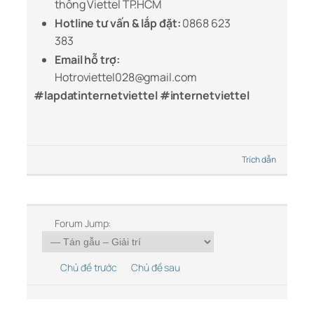
thông Viettel TP.HCM
Hotline tư vấn & lắp đặt:
0868 623
383
Email hỗ trợ:
Hotroviettel028@gmail.com
#lapdatinternetviettel #internetviettel
Trích dẫn
Forum Jump:
Chủ đề trước
Chủ đề sau