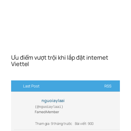
Ưu điểm vượt trội khi lắp đặt internet
Viettel
Last Post
RSS
nguoiaylaai
(@nguoiaylaai)
Famed Member
Tham gia: 9 tháng trước
Bài viết: 900