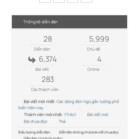
Thống kê diễn đàn
28
5,999
Diễn đàn
Chủ đề
6,374
4
Bài viết
Online
283
Các thành viên
Bài viết mới nhất:
Các dòng đèn ngủ gắn tường phổ
biến hiện nay
Thành viên mới nhất:
77rtio1
Bài viết mới
Bài chưa đọc
Thẻ
Biểu tượng diễn đàn:
Diễn đàn không chứa bài viết chưa đọc
Diễn đàn có bài chưa đọc