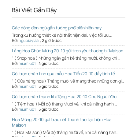
Bài Viết Gần Đây
Các dòng đèn ngủ gắn tường phổ biến hiện nay
Trong xu hướng thiết kế nội thất hiện đại, việc tối ưu …
Bởi
nguoiaylaai
,
2 giờ trước
Lẵng Hoa Chúc Mừng 20-10 gửi trọn yêu thương từ Maison
" ( Shop hoa ) Những ngày gần kề tháng mười, không khí …
Bởi
miumiu01
,
4 giờ trước
Gói trọn chân tình qua mẫu Hoa Tiền 20-10 đầy tinh tế
" ( Cửa hàng hoa ) Tháng mười về mang theo những cơn gi…
Bởi
miumiu01
,
5 giờ trước
Gói trọn chân thành khi Tặng Hoa 20-10 Cho Người Yêu
" ( Tiệm hoa ) Mỗi độ tháng Mười về, khi cái nắng hanh …
Bởi
miumiu01
,
5 giờ trước
Hoa Mừng 20-10 gửi trao nét thanh tao tại Tiệm Hoa
Maison
" ( Hoa Maison ) Mỗi độ tháng mười về, khi cái nắng han…