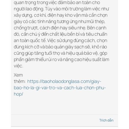
quan trọng trong việc đảm bảo an toàn cho
người lao động. Tùy vào môi trường làm việc như
xây dựng, cơ khí, điện hay kho vận mà cần chọn
giày có các tính năng tương ứng như mũi thép,
chống trượt, cách điện hay siêu nhẹ. Bên cạnh
đó, cần chú ý đến chất liệu bền bỉ và tiêu chuẩn
an toàn quốc tế. Việc sử dụng đúng cách, chọn
đúng kích cỡ và bảo quản giày sạch sẽ, khô ráo
cũng giúp tăng tuổi thọ và hiệu quả bảo vệ, góp
phần giảm thiểu rủi ro và nâng cao hiệu suất làm
việc.
Xem
thêm:
https://baoholaodonglasa.com/giay-
bao-ho-la-gi-vai-tro-va-cach-lua-chon-phu-
hop/
Trích dẫn