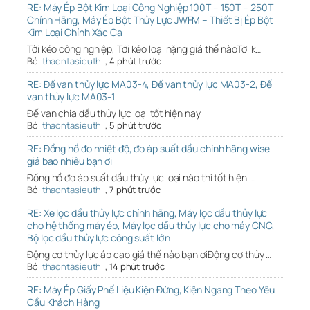
RE: Máy Ép Bột Kim Loại Công Nghiệp 100T – 150T – 250T
Chính Hãng, Máy Ép Bột Thủy Lực JWFM – Thiết Bị Ép Bột
Kim Loại Chính Xác Ca
Tời kéo công nghiệp, Tới kéo loại nặng giá thế nàoTời k…
Bởi
thaontasieuthi
,
4 phút trước
RE: Đế van thủy lực MA03-4, Đế van thủy lực MA03-2, Đế
van thủy lực MA03-1
Đế van chia dầu thủy lực loại tốt hiện nay
Bởi
thaontasieuthi
,
5 phút trước
RE: Đồng hồ đo nhiệt độ, đo áp suất dầu chính hãng wise
giá bao nhiêu bạn ơi
Đồng hồ đo áp suất dầu thủy lực loại nào thì tốt hiện …
Bởi
thaontasieuthi
,
7 phút trước
RE: Xe lọc dầu thủy lực chính hãng, Máy lọc dầu thủy lực
cho hệ thống máy ép, Máy lọc dầu thủy lực cho máy CNC,
Bộ lọc dầu thủy lực công suất lớn
Động cơ thủy lực áp cao giá thế nào bạn ơiĐộng cơ thủy …
Bởi
thaontasieuthi
,
14 phút trước
RE: Máy Ép Giấy Phế Liệu Kiện Đứng, Kiện Ngang Theo Yêu
Cầu Khách Hàng