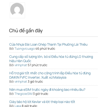
Chủ đề gần đây
Cửa Nhựa Đài Loan Ghép Thanh Tại Phường Lái Thiêu
Bởi
Tuongvicuago
46 phút trước
Cung cấp số lượng lớn, bỏ sỉ Điều hòa tủ đứng LG thương
hiệu Hàn Quốc
Bởi
vinhphat
57 phút trước
Hỗ trợ giá tốt nhất cho công trình lắp Điều hòa tủ đứng
DAIKIN FVFC Inverter, Xuất xứ Malaysia
Bởi
vinhphat
3 giờ trước
Nên mua eSIM trước ngày đi khoảng bao nhiêu lâu?
Bởi
ThegioieSIM
3 giờ trước
Giày bảo hộ lót Kevlar và lót thép loại nào tốt
Bởi
Lasa
8 giờ trước