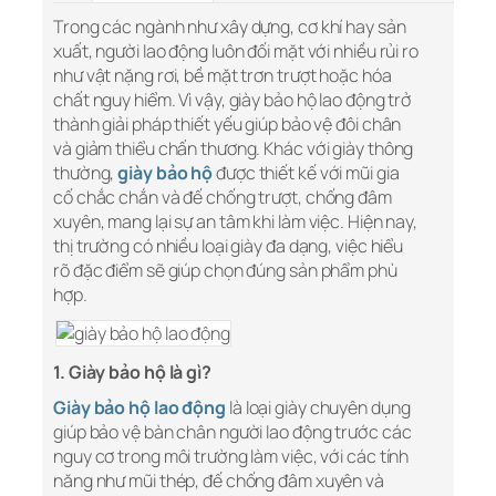
Trong các ngành như xây dựng, cơ khí hay sản
xuất, người lao động luôn đối mặt với nhiều rủi ro
như vật nặng rơi, bề mặt trơn trượt hoặc hóa
chất nguy hiểm. Vì vậy, giày bảo hộ lao động trở
thành giải pháp thiết yếu giúp bảo vệ đôi chân
và giảm thiểu chấn thương. Khác với giày thông
thường,
giày bảo hộ
được thiết kế với mũi gia
cố chắc chắn và đế chống trượt, chống đâm
xuyên, mang lại sự an tâm khi làm việc. Hiện nay,
thị trường có nhiều loại giày đa dạng, việc hiểu
rõ đặc điểm sẽ giúp chọn đúng sản phẩm phù
hợp.
1. Giày bảo hộ là gì?
Giày bảo hộ lao động
là loại giày chuyên dụng
giúp bảo vệ bàn chân người lao động trước các
nguy cơ trong môi trường làm việc, với các tính
năng như mũi thép, đế chống đâm xuyên và