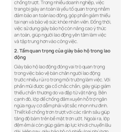
chống trượt. Trong nhiều doanh nghiệp, việc
trang bị giày an toàn là yếu tố quan trọng nhằm
đảm bảo an toàn lao động, góp phần giảm thiểu
tai nạn và bảo vệ sức khỏe nhân viên. Đồng thời,
việc sử dụng giày bảo hộ còn nâng cao ý thức
an toàn, giúp người lao động yên tâm làm việc
và tập trung hơn vào công việc.
2. Tầm quan trọng của giày bảo hộ trong lao
động
Giày bảo hộ lao động đóng vai trò quan trọng
trong việc bảo vệ bàn chân người lao động
trước nhiều rủi ro trong môi trường làm việc. Với
phần mũi được gia cố chắc chắn, giày giúp giảm
thiểu chấn thương do va đập từ vật nặng. Bên
cạnh đó, lớp đế chống đâm xuyên hỗ trợ ngăn
ngừa nguy cơ dẫm phải vật sắc nhọn như đinh.
Thiết kế chống trơn trượt với các rãnh sâu giúp
tăng độ bám trên bề mặt trơn ướt. Ngoài ra, lớp
đệm êm ái còn giúp giảm áp lực khi di chuyển lâu
dài. Hiện nay, giày bảo hộ có nhiều loại phù hợp