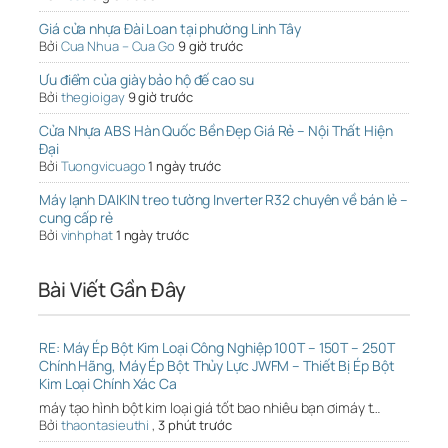
Giá cửa nhựa Đài Loan tại phường Linh Tây
Bởi
Cua Nhua – Cua Go
9 giờ trước
Ưu điểm của giày bảo hộ đế cao su
Bởi
thegioigay
9 giờ trước
Cửa Nhựa ABS Hàn Quốc Bền Đẹp Giá Rẻ – Nội Thất Hiện
Đại
Bởi
Tuongvicuago
1 ngày trước
Máy lạnh DAIKIN treo tường Inverter R32 chuyên về bán lẻ –
cung cấp rẻ
Bởi
vinhphat
1 ngày trước
Bài Viết Gần Đây
RE: Máy Ép Bột Kim Loại Công Nghiệp 100T – 150T – 250T
Chính Hãng, Máy Ép Bột Thủy Lực JWFM – Thiết Bị Ép Bột
Kim Loại Chính Xác Ca
máy tạo hình bột kim loại giá tốt bao nhiêu bạn ơimáy t…
Bởi
thaontasieuthi
,
3 phút trước