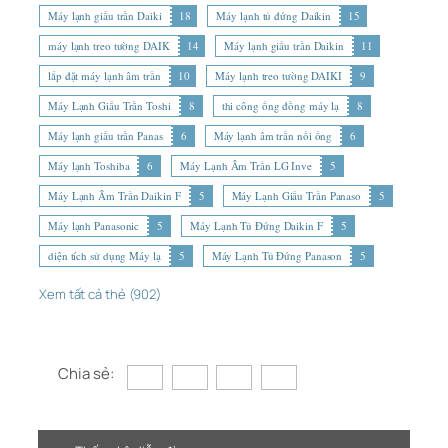
Máy lạnh giấu trần Daiki
18
Máy lạnh tủ đứng Daikin
15
máy lạnh treo tường DAIK
14
Máy lạnh giấu trần Daikin
11
lắp đặt máy lạnh âm trần
10
Máy lạnh treo tường DAIKI
9
Máy Lạnh Giấu Trần Toshi
8
thi công ống đồng máy lạ
8
Máy lạnh giấu trần Panas
6
Máy lạnh âm trần nối ống
6
Máy lạnh Toshiba
6
Máy Lạnh Âm Trần LG Inve
5
Máy Lạnh Âm Trần Daikin F
5
Máy Lạnh Giấu Trần Panaso
5
Máy lạnh Panasonic
5
Máy Lạnh Tủ Đứng Daikin F
5
diện tích sử dụng Máy lạ
5
Máy Lạnh Tủ Đứng Panason
5
Xem tất cả thẻ (902)
Chia sẻ: