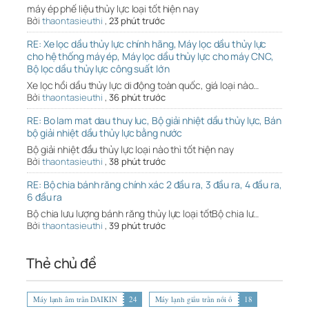
máy ép phế liệu thủy lực loại tốt hiện nay
Bởi
thaontasieuthi
,
23 phút trước
RE: Xe lọc dầu thủy lực chính hãng, Máy lọc dầu thủy lực
cho hệ thống máy ép, Máy lọc dầu thủy lực cho máy CNC,
Bộ lọc dầu thủy lực công suất lớn
Xe lọc hồi dầu thủy lực di động toàn quốc, giá loại nào…
Bởi
thaontasieuthi
,
36 phút trước
RE: Bo lam mat dau thuy luc, Bộ giải nhiệt dầu thủy lực, Bán
bộ giải nhiệt dầu thủy lực bằng nước
Bộ giải nhiệt đầu thủy lực loại nào thì tốt hiện nay
Bởi
thaontasieuthi
,
38 phút trước
RE: Bộ chia bánh răng chính xác 2 đầu ra, 3 đầu ra, 4 đầu ra,
6 đầu ra
Bộ chia lưu lượng bánh răng thủy lực loại tốtBộ chia lư…
Bởi
thaontasieuthi
,
39 phút trước
Thẻ chủ đề
Máy lạnh âm trần DAIKIN
24
Máy lạnh giấu trần nối ố
18