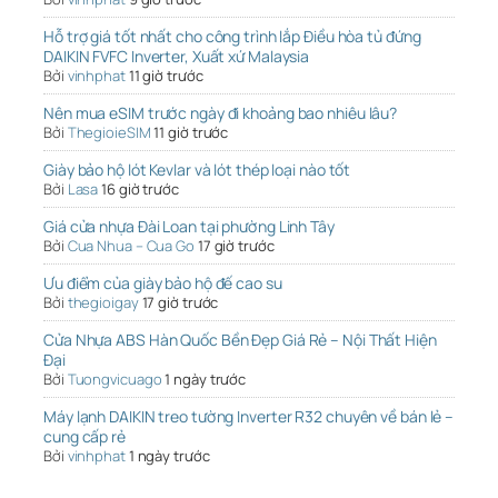
Hỗ trợ giá tốt nhất cho công trình lắp Điều hòa tủ đứng
DAIKIN FVFC Inverter, Xuất xứ Malaysia
Bởi
vinhphat
11 giờ trước
Nên mua eSIM trước ngày đi khoảng bao nhiêu lâu?
Bởi
ThegioieSIM
11 giờ trước
Giày bảo hộ lót Kevlar và lót thép loại nào tốt
Bởi
Lasa
16 giờ trước
Giá cửa nhựa Đài Loan tại phường Linh Tây
Bởi
Cua Nhua – Cua Go
17 giờ trước
Ưu điểm của giày bảo hộ đế cao su
Bởi
thegioigay
17 giờ trước
Cửa Nhựa ABS Hàn Quốc Bền Đẹp Giá Rẻ – Nội Thất Hiện
Đại
Bởi
Tuongvicuago
1 ngày trước
Máy lạnh DAIKIN treo tường Inverter R32 chuyên về bán lẻ –
cung cấp rẻ
Bởi
vinhphat
1 ngày trước