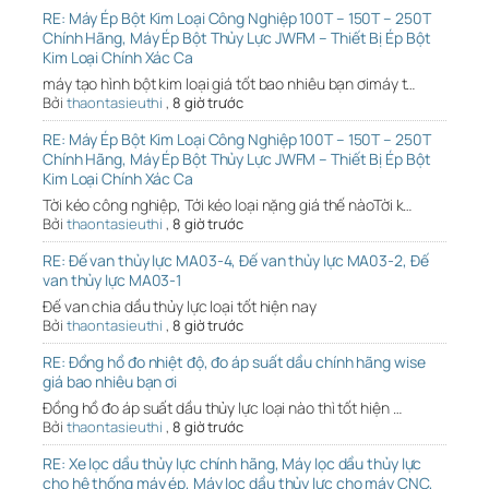
RE: Máy Ép Bột Kim Loại Công Nghiệp 100T – 150T – 250T
Chính Hãng, Máy Ép Bột Thủy Lực JWFM – Thiết Bị Ép Bột
Kim Loại Chính Xác Ca
máy tạo hình bột kim loại giá tốt bao nhiêu bạn ơimáy t…
Bởi
thaontasieuthi
,
8 giờ trước
RE: Máy Ép Bột Kim Loại Công Nghiệp 100T – 150T – 250T
Chính Hãng, Máy Ép Bột Thủy Lực JWFM – Thiết Bị Ép Bột
Kim Loại Chính Xác Ca
Tời kéo công nghiệp, Tới kéo loại nặng giá thế nàoTời k…
Bởi
thaontasieuthi
,
8 giờ trước
RE: Đế van thủy lực MA03-4, Đế van thủy lực MA03-2, Đế
van thủy lực MA03-1
Đế van chia dầu thủy lực loại tốt hiện nay
Bởi
thaontasieuthi
,
8 giờ trước
RE: Đồng hồ đo nhiệt độ, đo áp suất dầu chính hãng wise
giá bao nhiêu bạn ơi
Đồng hồ đo áp suất dầu thủy lực loại nào thì tốt hiện …
Bởi
thaontasieuthi
,
8 giờ trước
RE: Xe lọc dầu thủy lực chính hãng, Máy lọc dầu thủy lực
cho hệ thống máy ép, Máy lọc dầu thủy lực cho máy CNC,