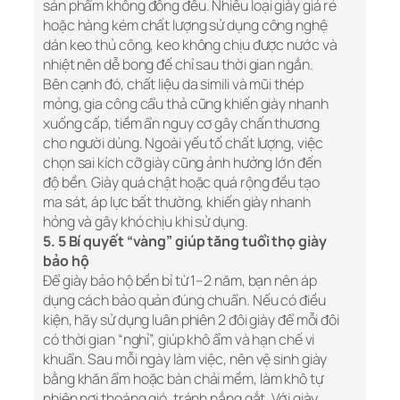
sản phẩm không đồng đều. Nhiều loại giày giá rẻ
hoặc hàng kém chất lượng sử dụng công nghệ
dán keo thủ công, keo không chịu được nước và
nhiệt nên dễ bong đế chỉ sau thời gian ngắn.
Bên cạnh đó, chất liệu da simili và mũi thép
mỏng, gia công cẩu thả cũng khiến giày nhanh
xuống cấp, tiềm ẩn nguy cơ gây chấn thương
cho người dùng. Ngoài yếu tố chất lượng, việc
chọn sai kích cỡ giày cũng ảnh hưởng lớn đến
độ bền. Giày quá chật hoặc quá rộng đều tạo
ma sát, áp lực bất thường, khiến giày nhanh
hỏng và gây khó chịu khi sử dụng.
5. 5 Bí quyết “vàng” giúp tăng tuổi thọ giày
bảo hộ
Để giày bảo hộ bền bỉ từ 1–2 năm, bạn nên áp
dụng cách bảo quản đúng chuẩn. Nếu có điều
kiện, hãy sử dụng luân phiên 2 đôi giày để mỗi đôi
có thời gian “nghỉ”, giúp khô ẩm và hạn chế vi
khuẩn. Sau mỗi ngày làm việc, nên vệ sinh giày
bằng khăn ẩm hoặc bàn chải mềm, làm khô tự
nhiên nơi thoáng gió, tránh nắng gắt. Với giày