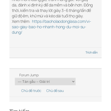
da, đánh xi định kỳ để da mềm và bền hơn. Đồng
thời, kiểm tra và thay lót giày 3–6 tháng/lần để
giữ độ êm, khử mùi và kéo dài tuổi thọ giày.
Xem thêm:
https://baoholaodonglasa.com/vi-
sao-giay-bao-ho-nhanh-hong-du-moi-su-
dung/
Trích dẫn
Forum Jump:
Chủ đề trước
Chủ đề sau