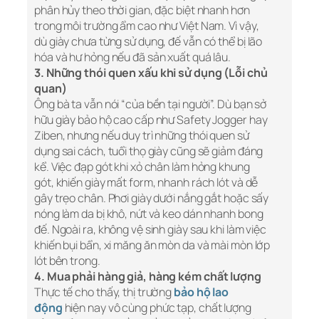
phân hủy theo thời gian, đặc biệt nhanh hơn
trong môi trường ẩm cao như Việt Nam. Vì vậy,
dù giày chưa từng sử dụng, đế vẫn có thể bị lão
hóa và hư hỏng nếu đã sản xuất quá lâu.
3. Những thói quen xấu khi sử dụng (Lỗi chủ
quan)
Ông bà ta vẫn nói “của bền tại người”. Dù bạn sở
hữu giày bảo hộ cao cấp như Safety Jogger hay
Ziben, nhưng nếu duy trì những thói quen sử
dụng sai cách, tuổi thọ giày cũng sẽ giảm đáng
kể. Việc đạp gót khi xỏ chân làm hỏng khung
gót, khiến giày mất form, nhanh rách lót và dễ
gây trẹo chân. Phơi giày dưới nắng gắt hoặc sấy
nóng làm da bị khô, nứt và keo dán nhanh bong
đế. Ngoài ra, không vệ sinh giày sau khi làm việc
khiến bụi bẩn, xi măng ăn mòn da và mài mòn lớp
lót bên trong.
4. Mua phải hàng giả, hàng kém chất lượng
Thực tế cho thấy, thị trường
bảo hộ lao
động
hiện nay vô cùng phức tạp, chất lượng