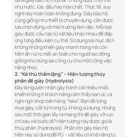
đã là giày bảo hộ thì phải “chống được mọi thứ”
như nước, lửa, dầu hay hóa chất. Thực tế, suy
nghĩ này hoàn toàn không đúng. Giày bảo hộ
cũng giống như thiết bị chuyên dụng, cần được
lựa chọn đúng với môi trường làm việc. Mỗi loại
giày được cấu tạo từ vật liệu khác nhau để đáp
ứng từng điều kiện cụ thể. Sử dụng sai mục đích
không những khiến giày nhanh hỏng mà còn
tiềm ẩn rủi ro mất an toàn cho người lao động,
giống như dùng sai công cụ cho một công việc
nặng nhọc.
2. “Kẻ thù thầm lặng” – Hiện tượng thủy
phân đế giày (Hydrolysis)
Đây là nguyên nhân gây tranh cãi nhiều nhất,
khiến không ít khách hàng cảm thấy oan ức và
nghi ngờ shop bán hàng “fake”. Bạn đã từng
mua giày, cất kỹ trong tủ, không sử dụng, nhưng
sau một thời gian lấy ra mang thì đế giày vỡ vụn
chỉ sau vài bước đi? Hiện tượng này được gọi là
thủy phân (hydrolysis). Phần lớn giày bảo hộ
hiện nay sử dụng đế PU – vật liệu có khả năng tự