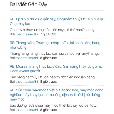
Bài Viết Gần Đây
RE: Ép tuy ô thủy lực gần đây, Ống mềm thuỷ lực, Tuy ô là gì,
Ống thủy lực
Ống tuy ô thủy lực loại tốt hiện nay giá thế nàoỐng tuy…
Bởi
thaontasieuthi
,
7 giờ trước
RE: Thang Nâng Thủy Lực nhập khẩu giải pháp nâng hàng
nhà xưởng
Thang nâng hàng thủy lực loại nào thì tốt hiện anyThang…
Bởi
thaontasieuthi
,
8 giờ trước
RE: Mua sàn nâng thủy lực ở đâu, Sàn nâng thủy lực giá rẻ,
Dock leveler giá tốt
Sàn nâng hạ thủy lực loại nào thì tốt hiện naySàn nâng …
Bởi
thaontasieuthi
,
8 giờ trước
RE: Sửa chữa máy móc thiết bị tự động hóa, máy móc công
nghiệp, máy thủy lực, bảo dưỡng định kỳ thiết bị hệ thống
máy móc
bảo dưỡng, sửa chữa máy móc thiết bị thủy lực loại tốt …
Bởi
thaontasieuthi
,
8 giờ trước