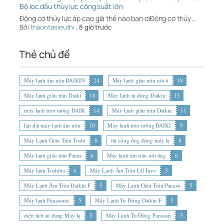
Bộ lọc dầu thủy lực công suất lớn
Động cơ thủy lực áp cao giá thế nào bạn ơiĐộng cơ thủy …
Bởi
thaontasieuthi
,
8 giờ trước
Thẻ chủ đề
Máy lạnh âm trần DAIKIN
24
Máy lạnh giấu trần nối ố
18
Máy lạnh giấu trần Daiki
18
Máy lạnh tủ đứng Daikin
15
máy lạnh treo tường DAIK
14
Máy lạnh giấu trần Daikin
11
lắp đặt máy lạnh âm trần
10
Máy lạnh treo tường DAIKI
9
Máy Lạnh Giấu Trần Toshi
8
thi công ống đồng máy lạ
8
Máy lạnh giấu trần Panas
6
Máy lạnh âm trần nối ống
6
Máy lạnh Toshiba
6
Máy Lạnh Âm Trần LG Inve
5
Máy Lạnh Âm Trần Daikin F
5
Máy Lạnh Giấu Trần Panaso
5
Máy lạnh Panasonic
5
Máy Lạnh Tủ Đứng Daikin F
5
diện tích sử dụng Máy lạ
5
Máy Lạnh Tủ Đứng Panason
5