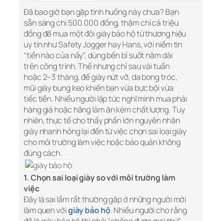
Đã bao giờ bạn gặp tình huống này chưa? Bạn
sẵn sàng chi 500.000 đồng, thậm chí cả triệu
đồng để mua một đôi giày bảo hộ từ thương hiệu
uy tín như Safety Jogger hay Hans, với niềm tin
“tiền nào của nấy”, dùng bền bỉ suốt năm dài
trên công trình. Thế nhưng chỉ sau vài tuần
hoặc 2–3 tháng, đế giày nứt vỡ, da bong tróc,
mũi giày bung keo khiến bạn vừa bực bội vừa
tiếc tiền. Nhiều người lập tức nghĩ mình mua phải
hàng giả hoặc hãng làm ăn kém chất lượng. Tuy
nhiên, thực tế cho thấy phần lớn nguyên nhân
giày nhanh hỏng lại đến từ việc chọn sai loại giày
cho môi trường làm việc hoặc bảo quản không
đúng cách.
1. Chọn sai loại giày so với môi trường làm
việc
Đây là sai lầm rất thường gặp ở những người mới
làm quen với
giày bảo hộ
. Nhiều người cho rằng