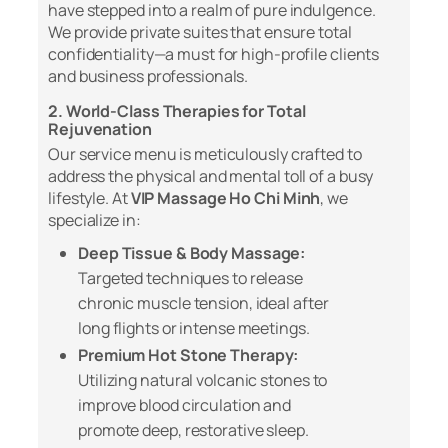
have stepped into a realm of pure indulgence.
We provide private suites that ensure total
confidentiality—a must for high-profile clients
and business professionals.
2. World-Class Therapies for Total
Rejuvenation
Our service menu is meticulously crafted to
address the physical and mental toll of a busy
lifestyle. At
VIP Massage Ho Chi Minh
, we
specialize in:
Deep Tissue & Body Massage:
Targeted techniques to release
chronic muscle tension, ideal after
long flights or intense meetings.
Premium Hot Stone Therapy:
Utilizing natural volcanic stones to
improve blood circulation and
promote deep, restorative sleep.