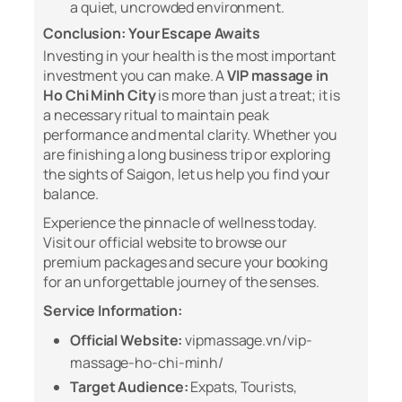
a quiet, uncrowded environment.
Conclusion: Your Escape Awaits
Investing in your health is the most important
investment you can make. A
VIP massage in
Ho Chi Minh City
is more than just a treat; it is
a necessary ritual to maintain peak
performance and mental clarity. Whether you
are finishing a long business trip or exploring
the sights of Saigon, let us help you find your
balance.
Experience the pinnacle of wellness today.
Visit our official website to browse our
premium packages and secure your booking
for an unforgettable journey of the senses.
Service Information:
Official Website:
vipmassage.vn/vip-
massage-ho-chi-minh/
Target Audience:
Expats, Tourists,