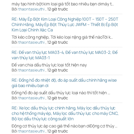
máy tạo hình bột kim loại giá tốt bao nhiêu bạn ơimáy t…
Bởi
thaontasieuthi
,
12 giờ trước
RE: Máy Ép Bột Kim Loại Công Nghiệp 100T – 150T – 250T
Chính Hãng, Máy Ép Bột Thủy Lực JWFM – Thiết Bị Ép Bột
Kim Loại Chính Xác Ca
Tời kéo công nghiệp, Tới kéo loại nặng giá thế nàoTời k…
Bởi
thaontasieuthi
,
12 giờ trước
RE: Đế van thủy lực MA03-4, Đế van thủy lực MA03-2, Đế
van thủy lực MA03-1
Đế van chia dầu thủy lực loại tốt hiện nay
Bởi
thaontasieuthi
,
12 giờ trước
RE: Đồng hồ đo nhiệt độ, đo áp suất dầu chính hãng wise
giá bao nhiêu bạn ơi
Đồng hồ đo áp suất dầu thủy lực loại nào thì tốt hiện …
Bởi
thaontasieuthi
,
12 giờ trước
RE: Xe lọc dầu thủy lực chính hãng, Máy lọc dầu thủy lực
cho hệ thống máy ép, Máy lọc dầu thủy lực cho máy CNC,
Bộ lọc dầu thủy lực công suất lớn
Động cơ thủy lực áp cao giá thế nào bạn ơiĐộng cơ thủy …
Bởi
thaontasieuthi
,
12 giờ trước