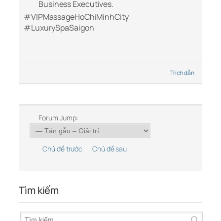
Business Executives.
#VIPMassageHoChiMinhCity
#LuxurySpaSaigon
Trích dẫn
Forum Jump:
Chủ đề trước
Chủ đề sau
Tìm kiếm