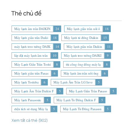
Thẻ chủ đề
Máy lạnh âm trần DAIKIN
24
Máy lạnh giấu trần nối ố
18
Máy lạnh giấu trần Daiki
18
Máy lạnh tủ đứng Daikin
15
máy lạnh treo tường DAIK
14
Máy lạnh giấu trần Daikin
11
lắp đặt máy lạnh âm trần
10
Máy lạnh treo tường DAIKI
9
Máy Lạnh Giấu Trần Toshi
8
thi công ống đồng máy lạ
8
Máy lạnh giấu trần Panas
6
Máy lạnh âm trần nối ống
6
Máy lạnh Toshiba
6
Máy Lạnh Âm Trần LG Inve
5
Máy Lạnh Âm Trần Daikin F
5
Máy Lạnh Giấu Trần Panaso
5
Máy lạnh Panasonic
5
Máy Lạnh Tủ Đứng Daikin F
5
diện tích sử dụng Máy lạ
5
Máy Lạnh Tủ Đứng Panason
5
Xem tất cả thẻ (902)