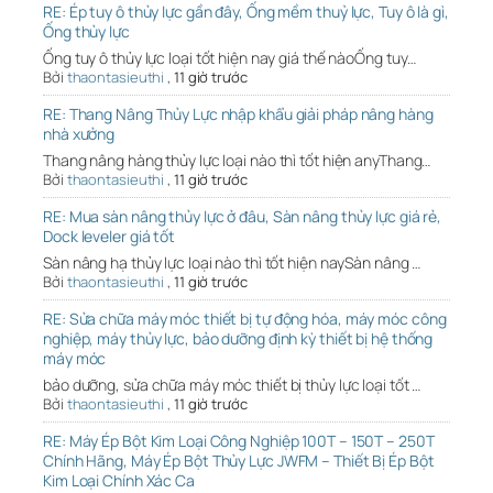
RE: Ép tuy ô thủy lực gần đây, Ống mềm thuỷ lực, Tuy ô là gì,
Ống thủy lực
Ống tuy ô thủy lực loại tốt hiện nay giá thế nàoỐng tuy…
Bởi
thaontasieuthi
,
11 giờ trước
RE: Thang Nâng Thủy Lực nhập khẩu giải pháp nâng hàng
nhà xưởng
Thang nâng hàng thủy lực loại nào thì tốt hiện anyThang…
Bởi
thaontasieuthi
,
11 giờ trước
RE: Mua sàn nâng thủy lực ở đâu, Sàn nâng thủy lực giá rẻ,
Dock leveler giá tốt
Sàn nâng hạ thủy lực loại nào thì tốt hiện naySàn nâng …
Bởi
thaontasieuthi
,
11 giờ trước
RE: Sửa chữa máy móc thiết bị tự động hóa, máy móc công
nghiệp, máy thủy lực, bảo dưỡng định kỳ thiết bị hệ thống
máy móc
bảo dưỡng, sửa chữa máy móc thiết bị thủy lực loại tốt …
Bởi
thaontasieuthi
,
11 giờ trước
RE: Máy Ép Bột Kim Loại Công Nghiệp 100T – 150T – 250T
Chính Hãng, Máy Ép Bột Thủy Lực JWFM – Thiết Bị Ép Bột
Kim Loại Chính Xác Ca