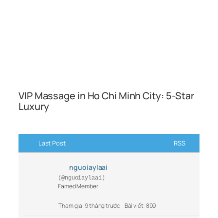
VIP Massage in Ho Chi Minh City: 5-Star
Luxury
Last Post
RSS
nguoiaylaai
(@nguoiaylaai)
Famed Member
Tham gia: 9 tháng trước
Bài viết: 899