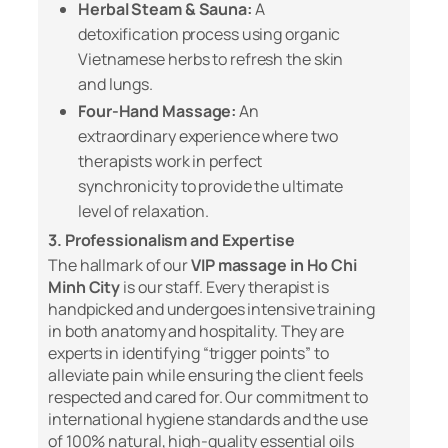
Herbal Steam & Sauna:
A
detoxification process using organic
Vietnamese herbs to refresh the skin
and lungs.
Four-Hand Massage:
An
extraordinary experience where two
therapists work in perfect
synchronicity to provide the ultimate
level of relaxation.
3. Professionalism and Expertise
The hallmark of our
VIP massage in Ho Chi
Minh City
is our staff. Every therapist is
handpicked and undergoes intensive training
in both anatomy and hospitality. They are
experts in identifying “trigger points” to
alleviate pain while ensuring the client feels
respected and cared for. Our commitment to
international hygiene standards and the use
of 100% natural, high-quality essential oils