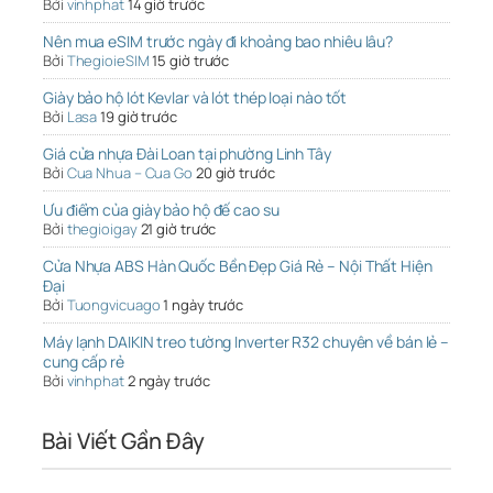
Bởi
vinhphat
14 giờ trước
Nên mua eSIM trước ngày đi khoảng bao nhiêu lâu?
Bởi
ThegioieSIM
15 giờ trước
Giày bảo hộ lót Kevlar và lót thép loại nào tốt
Bởi
Lasa
19 giờ trước
Giá cửa nhựa Đài Loan tại phường Linh Tây
Bởi
Cua Nhua – Cua Go
20 giờ trước
Ưu điểm của giày bảo hộ đế cao su
Bởi
thegioigay
21 giờ trước
Cửa Nhựa ABS Hàn Quốc Bền Đẹp Giá Rẻ – Nội Thất Hiện
Đại
Bởi
Tuongvicuago
1 ngày trước
Máy lạnh DAIKIN treo tường Inverter R32 chuyên về bán lẻ –
cung cấp rẻ
Bởi
vinhphat
2 ngày trước
Bài Viết Gần Đây