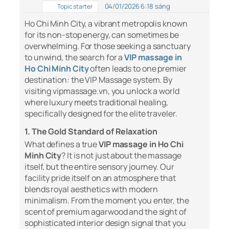
04/01/2026 6:18 sáng
Topic starter
Ho Chi Minh City, a vibrant metropolis known
for its non-stop energy, can sometimes be
overwhelming. For those seeking a sanctuary
to unwind, the search for a
VIP massage in
Ho Chi Minh City
often leads to one premier
destination: the VIP Massage system. By
visiting vipmassage.vn, you unlock a world
where luxury meets traditional healing,
specifically designed for the elite traveler.
1. The Gold Standard of Relaxation
What defines a true
VIP massage in Ho Chi
Minh City
? It is not just about the massage
itself, but the entire sensory journey. Our
facility pride itself on an atmosphere that
blends royal aesthetics with modern
minimalism. From the moment you enter, the
scent of premium agarwood and the sight of
sophisticated interior design signal that you