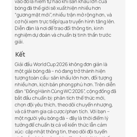
vào đó là niềm tự hào khi sân khấu lớn của
bóng đá thế giới sẽ xuất hiện nhiều hơn
“gương mặt mới”, nhiều trận mở rộng hơn, và
cơ hội xem trực tiếp/qua truyền hình tăng lên.
Diễn đàn là nơi để trao đổi thông tin, kinh
nghiệm dự đoán và chuẩn bị tinh thần trước
giải.
Kết
Giải đấu World Cup 2026 không đơn giản là
một giải bóng đá – nó đang trở thành hiện
tượng toàn cầu: sân khấu lớn hơn, đối tượng
nhiều hơn, kịch bản phong phú hơn. Trên diễn
đàn “Đồng Hành Cùng WC 2026”, cộng đồng đã
bắt đầu chuẩn bị: phân tích thể thức mới,
chọn đội yêu thích, theo dõi chuyển nhượng,
và cả tham gia cá cược/phan tích. Với bạn –
một người yêu bóng đá – đây là thời điểm lý
tưởng để chuẩn bị cả về kiến thức lẫn cảm
xúc: cập nhật thông tin, theo dõi đội tuyển