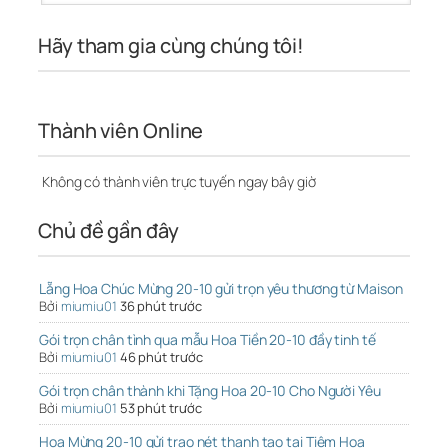
Hãy tham gia cùng chúng tôi!
Thành viên Online
Không có thành viên trực tuyến ngay bây giờ
Chủ đề gần đây
Lẵng Hoa Chúc Mừng 20-10 gửi trọn yêu thương từ Maison
Bởi
miumiu01
36 phút trước
Gói trọn chân tình qua mẫu Hoa Tiền 20-10 đầy tinh tế
Bởi
miumiu01
46 phút trước
Gói trọn chân thành khi Tặng Hoa 20-10 Cho Người Yêu
Bởi
miumiu01
53 phút trước
Hoa Mừng 20-10 gửi trao nét thanh tao tại Tiệm Hoa