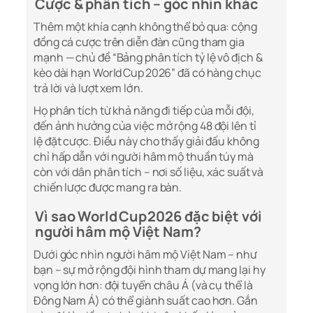
Cược & phân tích – góc nhìn khác
Thêm một khía cạnh không thể bỏ qua: cộng
đồng cá cược trên diễn đàn cũng tham gia
mạnh — chủ đề “Bảng phân tích tỷ lệ vô địch &
kèo dài hạn World Cup 2026” đã có hàng chục
trả lời và lượt xem lớn.
Họ phân tích từ khả năng đi tiếp của mỗi đội,
đến ảnh hưởng của việc mở rộng 48 đội lên tỉ
lệ đặt cược. Điều này cho thấy giải đấu không
chỉ hấp dẫn với người hâm mộ thuần túy mà
còn với dân phân tích – nơi số liệu, xác suất và
chiến lược được mang ra bàn.
Vì sao World Cup 2026 đặc biệt với
người hâm mộ Việt Nam?
Dưới góc nhìn người hâm mộ Việt Nam – như
bạn – sự mở rộng đội hình tham dự mang lại hy
vọng lớn hơn: đội tuyển châu Á (và cụ thể là
Đông Nam Á) có thể giành suất cao hơn. Gắn