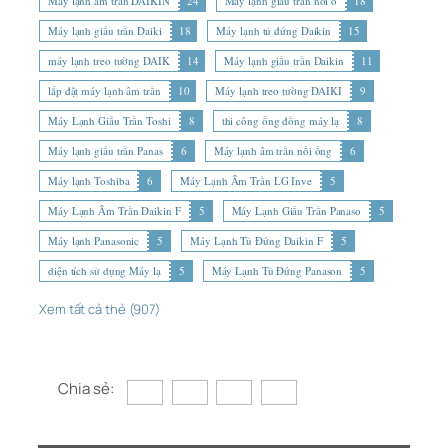
Máy lạnh âm trần DAIKIN
24
Máy lạnh giấu trần nối ố
18
Máy lạnh giấu trần Daiki
18
Máy lạnh tủ đứng Daikin
15
máy lạnh treo tường DAIK
14
Máy lạnh giấu trần Daikin
11
lắp đặt máy lạnh âm trần
10
Máy lạnh treo tường DAIKI
9
Máy Lạnh Giấu Trần Toshi
8
thi công ống đồng máy lạ
8
Máy lạnh giấu trần Panas
6
Máy lạnh âm trần nối ống
6
Máy lạnh Toshiba
6
Máy Lạnh Âm Trần LG Inve
5
Máy Lạnh Âm Trần Daikin F
5
Máy Lạnh Giấu Trần Panaso
5
Máy lạnh Panasonic
5
Máy Lạnh Tủ Đứng Daikin F
5
diện tích sử dụng Máy lạ
5
Máy Lạnh Tủ Đứng Panason
5
Xem tất cả thẻ (907)
Chia sẻ: