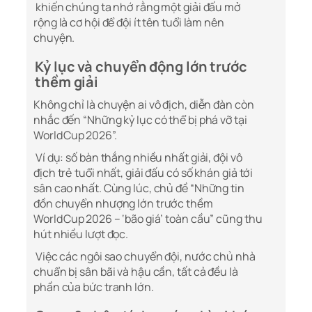
khiến chúng ta nhớ rằng một giải đấu mở
rộng là cơ hội để đội ít tên tuổi làm nên
chuyện.
Kỷ lục và chuyển động lớn trước
thềm giải
Không chỉ là chuyện ai vô địch, diễn đàn còn
nhắc đến “Những kỷ lục có thể bị phá vỡ tại
World Cup 2026”.
Ví dụ: số bàn thắng nhiều nhất giải, đội vô
địch trẻ tuổi nhất, giải đấu có số khán giả tới
sân cao nhất. Cùng lúc, chủ đề “Những tin
đồn chuyển nhượng lớn trước thềm
World Cup 2026 – ‘bão giá’ toàn cầu” cũng thu
hút nhiều lượt đọc.
Việc các ngôi sao chuyển đội, nước chủ nhà
chuẩn bị sân bãi và hậu cần, tất cả đều là
phần của bức tranh lớn.