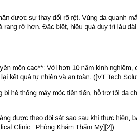
nhận được sự thay đổi rõ rệt. Vùng da quanh mắ
rạng rỡ hơn. Đặc biệt, hiệu quả duy trì lâu dài, 
uyên môn cao**: Với hơn 10 năm kinh nghiệm, cá
ại kết quả tự nhiên và an toàn. ([VT Tech Solut
 bị hệ thống máy móc tiên tiến, hỗ trợ tối đa cho
ng được theo dõi sát sao sau khi thực hiện, bá
edical Clinic | Phòng Khám Thẩm Mỹ][2])