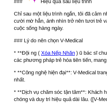
###
Hiệu quả sau liệu trình
Chỉ sau một liệu trình ngắn, tôi đã cảm 
cười mờ hẳn, ánh nhìn trở nên tươi trẻ và 
cuộc sống hàng ngày.
### Lý do nên chọn V-Medical
* **Đội ng (
Xóa Nếp Nhăn
) ũ bác sĩ ch
các phương pháp trẻ hóa tiên tiến, mang l
* **Công nghệ hiện đại**: V-Medical trang
nhất.
* **Dịch vụ chăm sóc tận tâm**: Khách hà
chóng và duy trì hiệu quả dài lâu. ([V-M