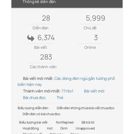
Thống kê diễn đàn
28
5,999
Diễn đàn
Chủ đề
6,374
3
Bài viết
Online
283
Các thành viên
Bài viết mới nhất:
Các dòng đèn ngủ gắn tường phổ
biến hiện nay
Thành viên mới nhất:
77rtio1
Bài viết mới
Bài chưa đọc
Thẻ
Biểu tượng diễn đàn:
Diễn đàn không chứa bài viết chưa đọc
Diễn đàn có bài chưa đọc
Biểu tượng bài viết:
Not Replied
Đã trả lời
Hoạt động
Hot
Dính
Unapproved