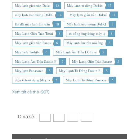
Máy lạnh giấu trần Daiki
18
Máy lạnh tủ đứng Daikin
15
máy lạnh treo tường DAIK
14
Máy lạnh giấu trần Daikin
11
lắp đặt máy lạnh âm trần
10
Máy lạnh treo tường DAIKI
9
Máy Lạnh Giấu Trần Toshi
8
thi công ống đồng máy lạ
8
Máy lạnh giấu trần Panas
6
Máy lạnh âm trần nối ống
6
Máy lạnh Toshiba
6
Máy Lạnh Âm Trần LG Inve
5
Máy Lạnh Âm Trần Daikin F
5
Máy Lạnh Giấu Trần Panaso
5
Máy lạnh Panasonic
5
Máy Lạnh Tủ Đứng Daikin F
5
diện tích sử dụng Máy lạ
5
Máy Lạnh Tủ Đứng Panason
5
Xem tất cả thẻ (907)
Chia sẻ: