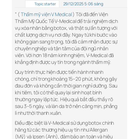
29/12/2025 5:06 sáng
Topic starter
” (
Thẩm mỹ viện V Medical
) Tôi đã đến Viện
Thẩm Mỹ Quốc Tế V-Medical để trải nghiệm dịch
vụ xóa nhăn bằng botox, và thật sự ấn tượng với
chất lượng dịch vụ nơi đây. Ngay từ khi bước vào
không gian sang trọng, tôi đã cảm nhận được sự
chuyên nghiệp và tận tâm của đội ngũ nhân
viên. Với hơn 18 năm kinh nghiệm, V-Medical đã
khẳng định được uy tín trong ngành thẩm mỹ.
Quy trình thực hiện được tiến hành nhanh
chóng, chỉ trong khoảng 15–20 phút, không gây
đau đớn và không cần thời gian nghỉ dưỡng. Sau
khi tiêm, tôi có thể quay lại sinh hoạt bình
thường ngay lập tức. Hiệu quả bắt đầu thấy rõ
sau 3–5 ngày, và làn da trở nên căng mịn, phẳng
lì như thời thanh xuân.
Điều đặc biệt là V-Medical sử dụng botox chính
hãng từ các thương hiệu uy tín như Allergan
(Mỹ) và Ipsen (Anh), đảm bảo an toàn và hiệu