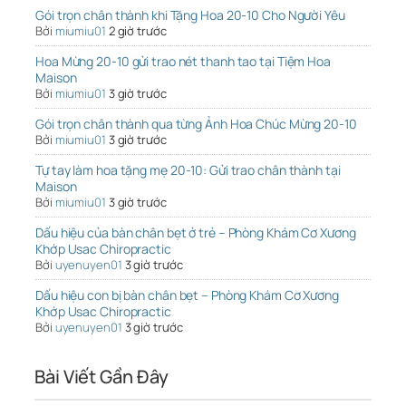
Gói trọn chân thành khi Tặng Hoa 20-10 Cho Người Yêu
Bởi
miumiu01
2 giờ trước
Hoa Mừng 20-10 gửi trao nét thanh tao tại Tiệm Hoa
Maison
Bởi
miumiu01
3 giờ trước
Gói trọn chân thành qua từng Ảnh Hoa Chúc Mừng 20-10
Bởi
miumiu01
3 giờ trước
Tự tay làm hoa tặng mẹ 20-10: Gửi trao chân thành tại
Maison
Bởi
miumiu01
3 giờ trước
Dấu hiệu của bàn chân bẹt ở trẻ – Phòng Khám Cơ Xương
Khớp Usac Chiropractic
Bởi
uyenuyen01
3 giờ trước
Dấu hiệu con bị bàn chân bẹt – Phòng Khám Cơ Xương
Khớp Usac Chiropractic
Bởi
uyenuyen01
3 giờ trước
Bài Viết Gần Đây