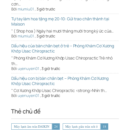
cơn…
Bởi
miumiu01
,
3 giờ trước
Tự tay làm hoa tặng mẹ 20-10: Gửi trao chân thành tại
Maison
" ( Shop hoa ) Ngày hai mươi tháng mười trong ký ức của…
Bởi
miumiu01
,
3 giờ trước
Dấu hiệu của bàn chân bẹt ở trẻ – Phòng Khám Cơ Xương
Khớp Usac Chiropractic
" Phòng Khám Cơ Xương Khớp Usac Chiropractic Trẻ nhỏ
th…
Bởi
uyenuyen01
,
3 giờ trước
Dấu hiệu con bị bàn chân bẹt – Phòng Khám Cơ Xương
Khớp Usac Chiropractic
" Cơ Xương Khớp Usac Chiropractic <strong>Nhìn th…
Bởi
uyenuyen01
,
3 giờ trước
Thẻ chủ đề
Máy lạnh âm trần DAIKIN
24
Máy lạnh giấu trần nối ố
18