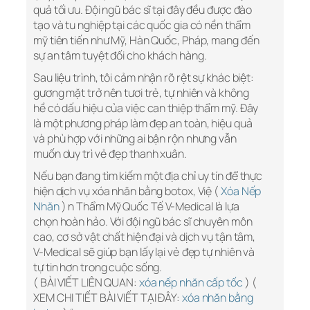
quả tối ưu. Đội ngũ bác sĩ tại đây đều được đào
tạo và tu nghiệp tại các quốc gia có nền thẩm
mỹ tiên tiến như Mỹ, Hàn Quốc, Pháp, mang đến
sự an tâm tuyệt đối cho khách hàng.
Sau liệu trình, tôi cảm nhận rõ rệt sự khác biệt:
gương mặt trở nên tươi trẻ, tự nhiên và không
hề có dấu hiệu của việc can thiệp thẩm mỹ. Đây
là một phương pháp làm đẹp an toàn, hiệu quả
và phù hợp với những ai bận rộn nhưng vẫn
muốn duy trì vẻ đẹp thanh xuân.
Nếu bạn đang tìm kiếm một địa chỉ uy tín để thực
hiện dịch vụ xóa nhăn bằng botox, Việ (
Xóa Nếp
Nhăn
) n Thẩm Mỹ Quốc Tế V-Medical là lựa
chọn hoàn hảo. Với đội ngũ bác sĩ chuyên môn
cao, cơ sở vật chất hiện đại và dịch vụ tận tâm,
V-Medical sẽ giúp bạn lấy lại vẻ đẹp tự nhiên và
tự tin hơn trong cuộc sống.
( BÀI VIẾT LIÊN QUAN:
xóa nếp nhăn cấp tốc
) (
XEM CHI TIẾT BÀI VIẾT TẠI ĐÂY:
xóa nhăn bằng