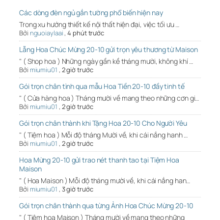
Các dòng đèn ngủ gắn tường phổ biến hiện nay
Trong xu hướng thiết kế nội thất hiện đại, việc tối ưu …
Bởi
nguoiaylaai
,
4 phút trước
Lẵng Hoa Chúc Mừng 20-10 gửi trọn yêu thương từ Maison
" ( Shop hoa ) Những ngày gần kề tháng mười, không khí …
Bởi
miumiu01
,
2 giờ trước
Gói trọn chân tình qua mẫu Hoa Tiền 20-10 đầy tinh tế
" ( Cửa hàng hoa ) Tháng mười về mang theo những cơn gi…
Bởi
miumiu01
,
2 giờ trước
Gói trọn chân thành khi Tặng Hoa 20-10 Cho Người Yêu
" ( Tiệm hoa ) Mỗi độ tháng Mười về, khi cái nắng hanh …
Bởi
miumiu01
,
2 giờ trước
Hoa Mừng 20-10 gửi trao nét thanh tao tại Tiệm Hoa
Maison
" ( Hoa Maison ) Mỗi độ tháng mười về, khi cái nắng han…
Bởi
miumiu01
,
3 giờ trước
Gói trọn chân thành qua từng Ảnh Hoa Chúc Mừng 20-10
" ( Tiệm hoa Maison ) Tháng mười về mang theo những