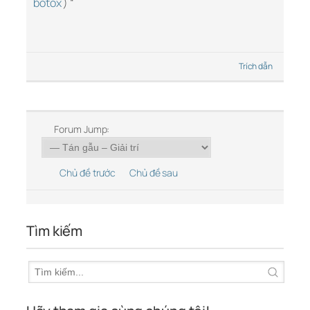
botox
) “
Trích dẫn
Forum Jump:
Chủ đề trước
Chủ đề sau
Tìm kiếm