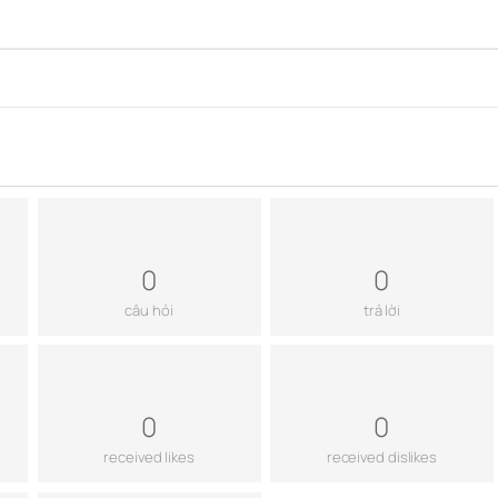
0
0
câu hỏi
trả lời
0
0
received likes
received dislikes