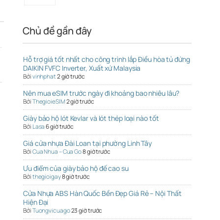
Chủ đề gần đây
Hỗ trợ giá tốt nhất cho công trình lắp Điều hòa tủ đứng
DAIKIN FVFC Inverter, Xuất xứ Malaysia
Bởi
vinhphat
2 giờ trước
Nên mua eSIM trước ngày đi khoảng bao nhiêu lâu?
Bởi
ThegioieSIM
2 giờ trước
Giày bảo hộ lót Kevlar và lót thép loại nào tốt
Bởi
Lasa
6 giờ trước
Giá cửa nhựa Đài Loan tại phường Linh Tây
Bởi
Cua Nhua – Cua Go
8 giờ trước
Ưu điểm của giày bảo hộ đế cao su
Bởi
thegioigay
8 giờ trước
Cửa Nhựa ABS Hàn Quốc Bền Đẹp Giá Rẻ – Nội Thất
Hiện Đại
Bởi
Tuongvicuago
23 giờ trước