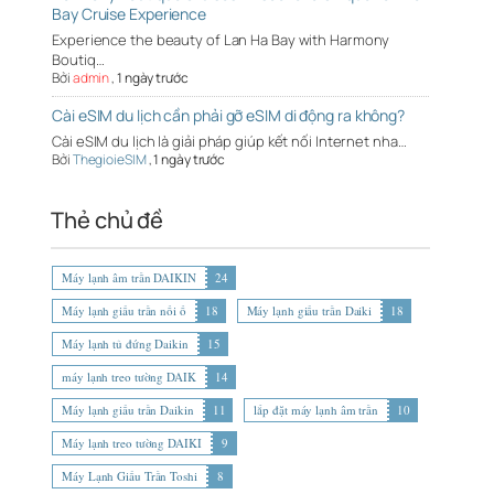
Bay Cruise Experience
Experience the beauty of Lan Ha Bay with Harmony
Boutiq…
Bởi
admin
,
1 ngày trước
Cài eSIM du lịch cần phải gỡ eSIM di động ra không?
Cài eSIM du lịch là giải pháp giúp kết nối Internet nha…
Bởi
ThegioieSIM
,
1 ngày trước
Thẻ chủ đề
Máy lạnh âm trần DAIKIN
24
Máy lạnh giấu trần nối ố
18
Máy lạnh giấu trần Daiki
18
Máy lạnh tủ đứng Daikin
15
máy lạnh treo tường DAIK
14
Máy lạnh giấu trần Daikin
11
lắp đặt máy lạnh âm trần
10
Máy lạnh treo tường DAIKI
9
Máy Lạnh Giấu Trần Toshi
8