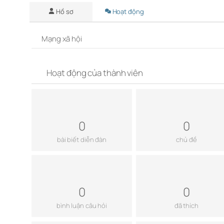
Hồ sơ
Hoạt động
Mạng xã hội
Hoạt động của thành viên
0
0
bài biết diễn đàn
chủ đề
0
0
bình luận câu hỏi
đã thích