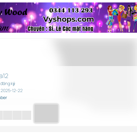
a12
 đăng ký
 2025-12-22
ber