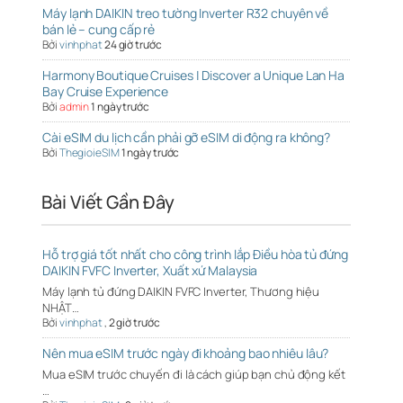
Máy lạnh DAIKIN treo tường Inverter R32 chuyên về
bán lẻ – cung cấp rẻ
Bởi
vinhphat
24 giờ trước
Harmony Boutique Cruises | Discover a Unique Lan Ha
Bay Cruise Experience
Bởi
admin
1 ngày trước
Cài eSIM du lịch cần phải gỡ eSIM di động ra không?
Bởi
ThegioieSIM
1 ngày trước
Bài Viết Gần Đây
Hỗ trợ giá tốt nhất cho công trình lắp Điều hòa tủ đứng
DAIKIN FVFC Inverter, Xuất xứ Malaysia
Máy lạnh tủ đứng DAIKIN FVFC Inverter, Thương hiệu
NHẬT…
Bởi
vinhphat
,
2 giờ trước
Nên mua eSIM trước ngày đi khoảng bao nhiêu lâu?
Mua eSIM trước chuyến đi là cách giúp bạn chủ động kết
…