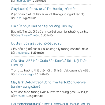
Bởi
ThegioieSIM
,
2 giờ trước
Giày bảo hộ lót Kevlar và lót thép loại nào tốt
Việc phân biệt lót Kevlar và lót thép giúp người lao độ…
Bởi
Lasa
,
6 giờ trước
Giá cửa nhựa Đài Loan tại phường Linh Tây
Báo giá, Tin tức Giá cửa nhựa Đài Loan tại phường Linh…
Bởi
Cua Nhua – Cua Go
,
8 giờ trước
Ưu điểm của giày bảo hộ đế cao su
Giày bảo hộ đế cao su là lựa chọn lý tưởng cho môi trườ…
Bởi
thegioigay
,
8 giờ trước
Cửa Nhựa ABS Hàn Quốc Bền Đẹp Giá Rẻ – Nội Thất
Hiện Đại
Trong xu hướng thiết kế nội thất hiện đại, cửa nhựa ABS…
Bởi
Tuongvicuago
,
23 giờ trước
Máy lạnh DAIKIN treo tường Inverter R32 chuyên về
bán lẻ – cung cấp rẻ
Máy lạnh treo tường DAIKIN Inverter dùng gas R32 là lựa…
Bởi
vinhphat
,
24 giờ trước
Harmony Boutique Cruises | Discover a Unique Lan Ha