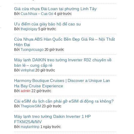
Giá cửa nhựa Đài Loan tại phường Linh Tây
Bởi
Cua Nhua – Cua Go
4 giờ trước
Ưu điểm của giày bảo hộ đế cao su
Bởi
thegioigay
5 giờ trước
Cửa Nhựa ABS Hàn Quốc Bền Đẹp Giá Rẻ – Nội Thất
Hiện Đại
Bởi
Tuongvicuago
20 giờ trước
Máy lạnh DAIKIN treo tường Inverter R32 chuyên về
bán lẻ – cung cấp rẻ
Bởi
vinhphat
20 giờ trước
Harmony Boutique Cruises | Discover a Unique Lan
Ha Bay Cruise Experience
Bởi
admin
22 giờ trước
Cài eSIM du lịch cần phải gỡ eSIM di động ra không?
Bởi
ThegioieSIM
23 giờ trước
Máy lạnh treo tường Daikin Inverter 1 HP
FTKM25AVMV
Bởi
maylanhtnp
1 ngày trước