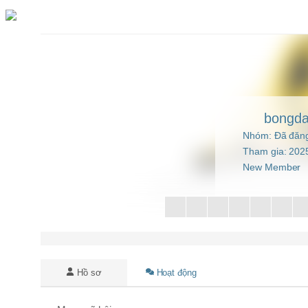
Chuyển
đến
phần
nội
dung
bongda
Nhóm: Đã đăng
Tham gia: 202
New Member
Hồ sơ
Hoạt động