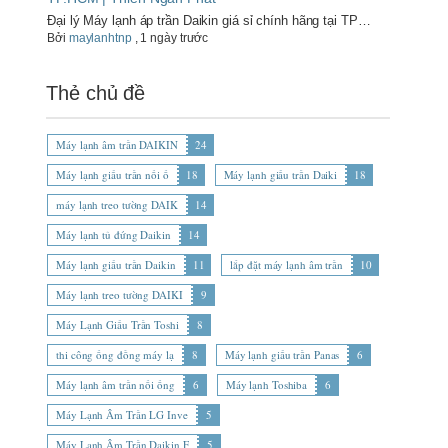
Đại lý Máy lạnh áp trần Daikin giá sỉ chính hãng tại TP…
Bởi
maylanhtnp
,
1 ngày trước
Thẻ chủ đề
Máy lạnh âm trần DAIKIN
24
Máy lạnh giấu trần nối ố
18
Máy lạnh giấu trần Daiki
18
máy lạnh treo tường DAIK
14
Máy lạnh tủ đứng Daikin
14
Máy lạnh giấu trần Daikin
11
lắp đặt máy lạnh âm trần
10
Máy lạnh treo tường DAIKI
9
Máy Lạnh Giấu Trần Toshi
8
thi công ống đồng máy lạ
8
Máy lạnh giấu trần Panas
6
Máy lạnh âm trần nối ống
6
Máy lạnh Toshiba
6
Máy Lạnh Âm Trần LG Inve
5
Máy Lạnh Âm Trần Daikin F
5