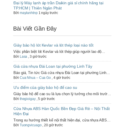
Đại lý Máy lạnh áp trần Daikin giá sỉ chính hãng tại
TP.HCM | Thiên Ngân Phát
Bởi
maylanhtnp
1 ngày trước
Bài Viết Gần Đây
Giày bảo hộ lót Kevlar và lót thép loại nào tốt
Việc phân biệt lót Kevlar và lót thép giúp người lao độ…
Bởi
Lasa
,
3 giờ trước
Giá cửa nhựa Đài Loan tại phường Linh Tây
Báo giá, Tin tức Giá cửa nhựa Đài Loan tại phường Linh…
Bởi
Cua Nhua – Cua Go
,
4 giờ trước
Ưu điểm của giày bảo hộ đế cao su
Giày bảo hộ đế cao su là lựa chọn lý tưởng cho môi trườ…
Bởi
thegioigay
,
5 giờ trước
Cửa Nhựa ABS Hàn Quốc Bền Đẹp Giá Rẻ – Nội Thất
Hiện Đại
Trong xu hướng thiết kế nội thất hiện đại, cửa nhựa ABS…
Bởi
Tuongvicuago
,
20 giờ trước