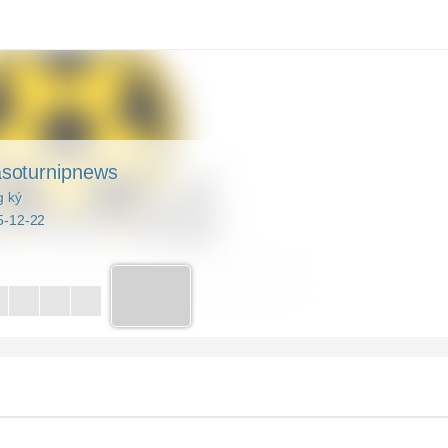
soturnipnews
 ký
5-12-22