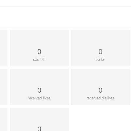
0
0
câu hỏi
trả lời
0
0
received likes
received dislikes
0