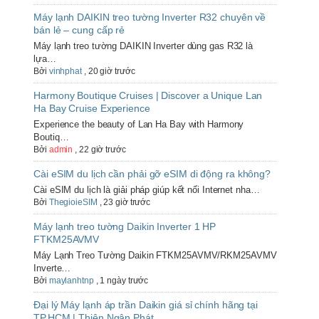
Máy lạnh DAIKIN treo tường Inverter R32 chuyên về
bán lẻ – cung cấp rẻ
Máy lạnh treo tường DAIKIN Inverter dùng gas R32 là
lựa…
Bởi
vinhphat
,
20 giờ trước
Harmony Boutique Cruises | Discover a Unique Lan
Ha Bay Cruise Experience
Experience the beauty of Lan Ha Bay with Harmony
Boutiq…
Bởi
admin
,
22 giờ trước
Cài eSIM du lịch cần phải gỡ eSIM di động ra không?
Cài eSIM du lịch là giải pháp giúp kết nối Internet nha…
Bởi
ThegioieSIM
,
23 giờ trước
Máy lạnh treo tường Daikin Inverter 1 HP
FTKM25AVMV
Máy Lạnh Treo Tường Daikin FTKM25AVMV/RKM25AVMV
Inverte…
Bởi
maylanhtnp
,
1 ngày trước
Đại lý Máy lạnh áp trần Daikin giá sỉ chính hãng tại
TP.HCM | Thiên Ngân Phát