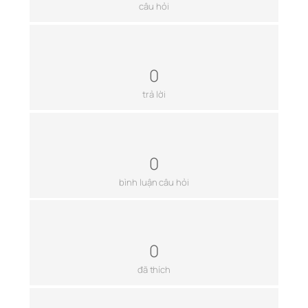
câu hỏi
0
trả lời
0
bình luận câu hỏi
0
đã thích