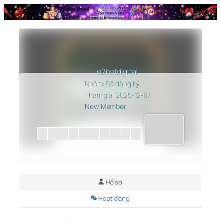
Chuyển
đến
phần
nội
dung
e2betdigital
Nhóm: Đã đăng ký
Tham gia: 2025-12-07
New Member
Hồ sơ
Hoạt động