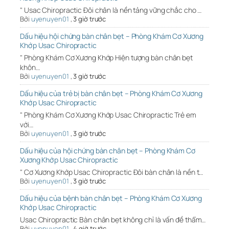
" Usac Chiropractic Đôi chân là nền tảng vững chắc cho …
Bởi
uyenuyen01
,
3 giờ trước
Dấu hiệu hội chứng bàn chân bẹt – Phòng Khám Cơ Xương
Khớp Usac Chiropractic
" Phòng Khám Cơ Xương Khớp Hiện tượng bàn chân bẹt
khôn…
Bởi
uyenuyen01
,
3 giờ trước
Dấu hiệu của trẻ bị bàn chân bẹt – Phòng Khám Cơ Xương
Khớp Usac Chiropractic
" Phòng Khám Cơ Xương Khớp Usac Chiropractic Trẻ em
với…
Bởi
uyenuyen01
,
3 giờ trước
Dấu hiệu của hội chứng bàn chân bẹt – Phòng Khám Cơ
Xương Khớp Usac Chiropractic
" Cơ Xương Khớp Usac Chiropractic Đôi bàn chân là nền t…
Bởi
uyenuyen01
,
3 giờ trước
Dấu hiệu của bệnh bàn chân bẹt – Phòng Khám Cơ Xương
Khớp Usac Chiropractic
Usac Chiropractic Bàn chân bẹt không chỉ là vấn đề thẩm…
Bởi
uyenuyen01
,
4 giờ trước