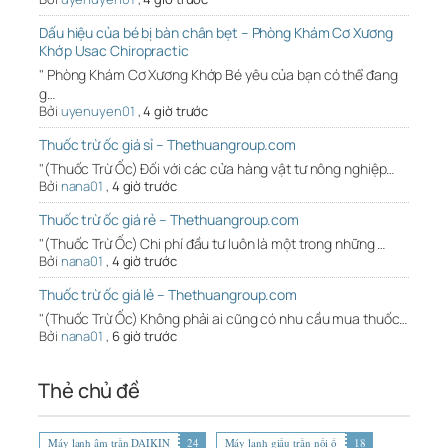
Dấu hiệu của bé bị bàn chân bẹt – Phòng Khám Cơ Xương
Khớp Usac Chiropractic
" Phòng Khám Cơ Xương Khớp Bé yêu của bạn có thể đang
g…
Bởi
uyenuyen01
,
4 giờ trước
Thuốc trừ ốc giá sỉ – Thethuangroup.com
"(Thuốc Trừ Ốc) Đối với các cửa hàng vật tư nông nghiệp…
Bởi
nana01
,
4 giờ trước
Thuốc trừ ốc giá rẻ – Thethuangroup.com
"(Thuốc Trừ Ốc) Chi phí đầu tư luôn là một trong những …
Bởi
nana01
,
4 giờ trước
Thuốc trừ ốc giá lẻ – Thethuangroup.com
"(Thuốc Trừ Ốc) Không phải ai cũng có nhu cầu mua thuốc…
Bởi
nana01
,
6 giờ trước
Thẻ chủ đề
Máy lạnh âm trần DAIKIN
24
Máy lạnh giấu trần nối ố
18