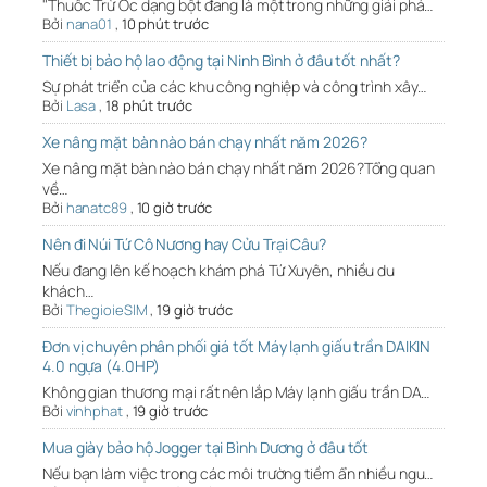
"Thuốc Trừ Ốc dạng bột đang là một trong những giải phá…
Bởi
nana01
,
10 phút trước
Thiết bị bảo hộ lao động tại Ninh Bình ở đâu tốt nhất?
Sự phát triển của các khu công nghiệp và công trình xây…
Bởi
Lasa
,
18 phút trước
Xe nâng mặt bàn nào bán chạy nhất năm 2026?
Xe nâng mặt bàn nào bán chạy nhất năm 2026?Tổng quan
về…
Bởi
hanatc89
,
10 giờ trước
Nên đi Núi Tứ Cô Nương hay Cửu Trại Câu?
Nếu đang lên kế hoạch khám phá Tứ Xuyên, nhiều du
khách…
Bởi
ThegioieSIM
,
19 giờ trước
Đơn vị chuyên phân phối giá tốt Máy lạnh giấu trần DAIKIN
4.0 ngựa (4.0HP)
Không gian thương mại rất nên lắp Máy lạnh giấu trần DA…
Bởi
vinhphat
,
19 giờ trước
Mua giày bảo hộ Jogger tại Bình Dương ở đâu tốt
Nếu bạn làm việc trong các môi trường tiềm ẩn nhiều ngu…