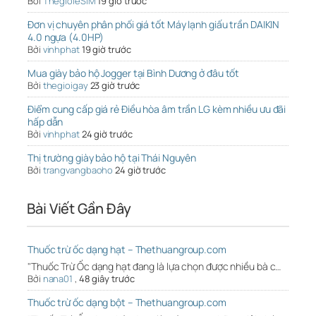
Bởi
ThegioieSIM
19 giờ trước
Đơn vị chuyên phân phối giá tốt Máy lạnh giấu trần DAIKIN
4.0 ngựa (4.0HP)
Bởi
vinhphat
19 giờ trước
Mua giày bảo hộ Jogger tại Bình Dương ở đâu tốt
Bởi
thegioigay
23 giờ trước
Điểm cung cấp giá rẻ Điều hòa âm trần LG kèm nhiều ưu đãi
hấp dẫn
Bởi
vinhphat
24 giờ trước
Thị trường giày bảo hộ tại Thái Nguyên
Bởi
trangvangbaoho
24 giờ trước
Bài Viết Gần Đây
Thuốc trừ ốc dạng hạt – Thethuangroup.com
"Thuốc Trừ Ốc dạng hạt đang là lựa chọn được nhiều bà c…
Bởi
nana01
,
48 giây trước
Thuốc trừ ốc dạng bột – Thethuangroup.com