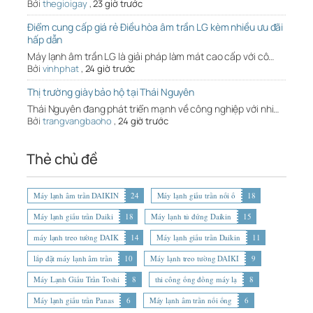
Bởi
thegioigay
,
23 giờ trước
Điểm cung cấp giá rẻ Điều hòa âm trần LG kèm nhiều ưu đãi
hấp dẫn
Máy lạnh âm trần LG là giải pháp làm mát cao cấp với cô…
Bởi
vinhphat
,
24 giờ trước
Thị trường giày bảo hộ tại Thái Nguyên
Thái Nguyên đang phát triển mạnh về công nghiệp với nhi…
Bởi
trangvangbaoho
,
24 giờ trước
Thẻ chủ đề
Máy lạnh âm trần DAIKIN
24
Máy lạnh giấu trần nối ố
18
Máy lạnh giấu trần Daiki
18
Máy lạnh tủ đứng Daikin
15
máy lạnh treo tường DAIK
14
Máy lạnh giấu trần Daikin
11
lắp đặt máy lạnh âm trần
10
Máy lạnh treo tường DAIKI
9
Máy Lạnh Giấu Trần Toshi
8
thi công ống đồng máy lạ
8
Máy lạnh giấu trần Panas
6
Máy lạnh âm trần nối ống
6