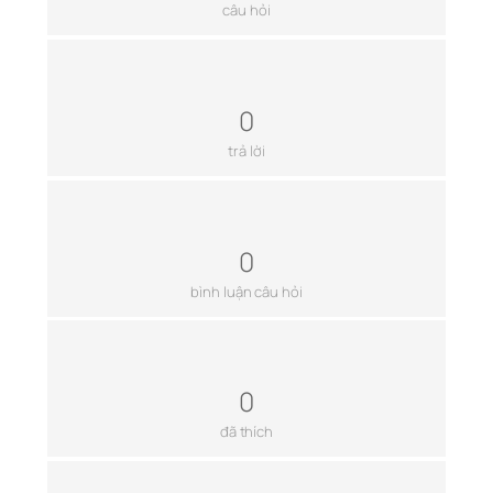
câu hỏi
0
trả lời
0
bình luận câu hỏi
0
đã thích