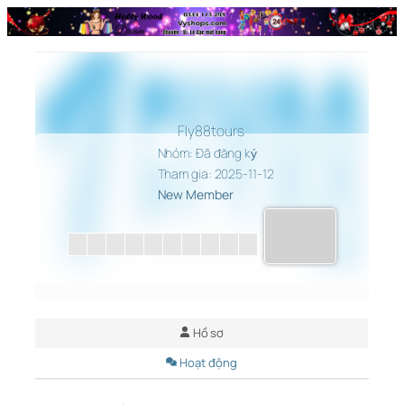
Chuyển
đến
phần
nội
dung
Fly88tours
Nhóm: Đã đăng ký
Tham gia: 2025-11-12
New Member
Hồ sơ
Hoạt động