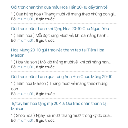
Gói trọn chân tình qua mẫu Hoa Tiền 20-10 đầy tinh tế
" ( Cửa hàng hoa ) Tháng mười về mang theo những cơn gi…
Bởi
miumiu01
,
8 giờ trước
Gói trọn chân thành khi Tặng Hoa 20-10 Cho Người Yêu
" ( Tiệm hoa ) Mỗi độ tháng Mười về, khi cái nắng hanh …
Bởi
miumiu01
,
8 giờ trước
Hoa Mừng 20-10 gửi trao nét thanh tao tại Tiệm Hoa
Maison
" ( Hoa Maison ) Mỗi độ tháng mười về, khi cái nắng han…
Bởi
miumiu01
,
8 giờ trước
Gói trọn chân thành qua từng Ảnh Hoa Chúc Mừng 20-10
" ( Tiệm hoa Maison ) Tháng mười về mang theo những
cơn…
Bởi
miumiu01
,
8 giờ trước
Tự tay làm hoa tặng mẹ 20-10: Gửi trao chân thành tại
Maison
" ( Shop hoa ) Ngày hai mươi tháng mười trong ký ức của…
Bởi
miumiu01
,
8 giờ trước