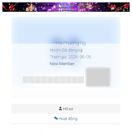
Chuyển
đến
phần
nội
dung
Ha Phuong Ng
Nhóm: Đã đăng ký
Tham gia: 2026-06-05
New Member
Hồ sơ
Hoạt động