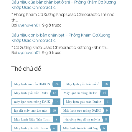
Dấu hiệu của bàn chân bẹt ở trẻ – Phòng Khám Cơ Xương
Khớp Usac Chiropractic
" Phòng Khám Cơ Xương Khớp Usac Chiropractic Trẻ nhỏ
th…
Bởi
uyenuyen01
,
9 giờ trước
Dấu hiệu con bị bàn chân bẹt – Phòng Khám Cơ Xương
Khớp Usac Chiropractic
" Cơ Xương Khớp Usac Chiropractic <strong>Nhìn th…
Bởi
uyenuyen01
,
9 giờ trước
Thẻ chủ đề
Máy lạnh âm trần DAIKIN
24
Máy lạnh giấu trần nối ố
18
Máy lạnh giấu trần Daiki
18
Máy lạnh tủ đứng Daikin
15
máy lạnh treo tường DAIK
14
Máy lạnh giấu trần Daikin
11
lắp đặt máy lạnh âm trần
10
Máy lạnh treo tường DAIKI
9
Máy Lạnh Giấu Trần Toshi
8
thi công ống đồng máy lạ
8
Máy lạnh giấu trần Panas
6
Máy lạnh âm trần nối ống
6