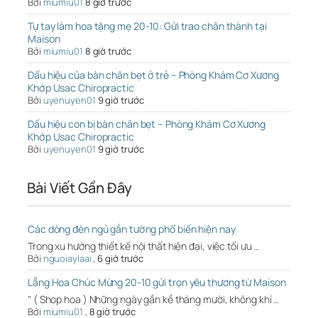
Bởi
miumiu01
8 giờ trước
Tự tay làm hoa tặng mẹ 20-10: Gửi trao chân thành tại
Maison
Bởi
miumiu01
8 giờ trước
Dấu hiệu của bàn chân bẹt ở trẻ – Phòng Khám Cơ Xương
Khớp Usac Chiropractic
Bởi
uyenuyen01
9 giờ trước
Dấu hiệu con bị bàn chân bẹt – Phòng Khám Cơ Xương
Khớp Usac Chiropractic
Bởi
uyenuyen01
9 giờ trước
Bài Viết Gần Đây
Các dòng đèn ngủ gắn tường phổ biến hiện nay
Trong xu hướng thiết kế nội thất hiện đại, việc tối ưu …
Bởi
nguoiaylaai
,
6 giờ trước
Lẵng Hoa Chúc Mừng 20-10 gửi trọn yêu thương từ Maison
" ( Shop hoa ) Những ngày gần kề tháng mười, không khí …
Bởi
miumiu01
,
8 giờ trước