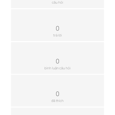
câu hỏi
0
trả lời
0
bình luận câu hỏi
0
đã thích